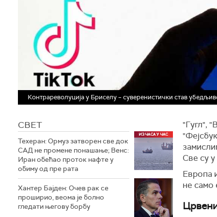
Контрареволуција у Бриселу – суверенистички став убедљив
СВЕТ
"Гугл", 
"Фејсбук
Техеран: Ормуз затворен све док
замислим
САД не промене понашање; Венс:
Све су у
Иран обећао проток нафте у
обиму од пре рата
Европа и
не само 
Хантер Бајден: Очев рак се
проширио, веома је болно
Црвени
гледати његову борбу