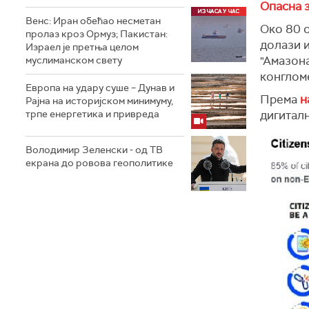
Опасна 
Венс: Иран обећао несметан
Око 80 
пролаз кроз Ормуз; Пакистан:
долази и
Израел је претња целом
"Амазона
муслиманском свету
конгломе
Европа на удару суше – Дунав и
Према
н
Рајна на историјском минимуму,
трпе енергетика и привреда
дигитал
Володимир Зеленски - од ТВ
екрана до ровова геополитике