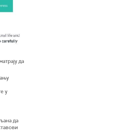
матрају да
мању
е у
пљана да
 ставови