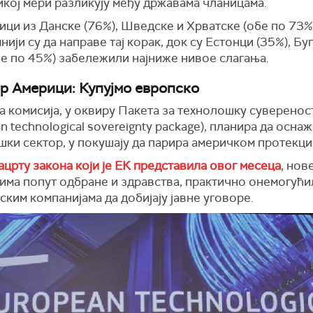
икој мери разликују међу државама чланицама.
ици из Данске (76%), Шведске и Хрватске (обе по 73%
нији су да направе тај корак, док су Естонци (35%), Бу
бе по 45%) забележили најниже нивое слагања.
р Америци: Купујмо европско
а комисија, у оквиру Пакета за технолошку суверенос
n technological sovereignty package), планира да осна
шки сектор, у покушају да парира америчком протекци
ацрту закона који је ЕК представила овог месеца
, нов
рима попут одбране и здравства, практично онемогући
ким компанијама да добијају јавне уговоре.