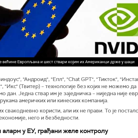
е већине Европљана и шест ствари којим их Американци држе у шаци
"Виндоус", "Андроид", "Епл", "Chat GPT", "Тикток", "Инста
", "Икс" (Твитер) – технологије без којих не можемо да
о дан. Једна ствар им је заједничка – ниједна није ев
 рукама америчких или кинеских компанија.
х свакодневно користи, али их не прави. То је постал
економије, него и безбедности.
 аларм у ЕУ, грађани желе контролу