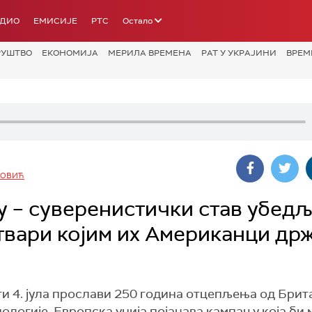
АДИО
ЕМИСИЈЕ
РТС
Остало
РУШТВО
ЕКОНОМИЈА
МЕРИЛА ВРЕМЕНА
РАТ У УКРАЈИНИ
ВРЕМ
НОВИЋ
у – суверенистички став убед
твари којим их Американци држ
и 4. јула прослави 250 година отцепљења од Брита
ологије. Европска унија појачава кампању која би 