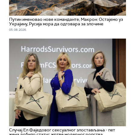
Путин именовао нове команданте; Макрон: Остајемо уз
Украјину, Русија мора да одговара за злочине
05. 08. 2026.
Случај Ел Фаједовог сексуалног злостављања - пет
жена добило статус жртве модерног ропства