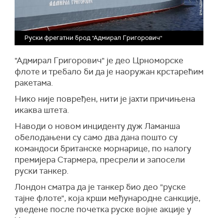
Руски фрегатни брод "Адмирал Григорович"
"Адмирал Григорович" је део Црноморске
флоте и требало би да је наоружан крстарећим
ракетама.
Нико није повређен, нити је јахти причињена
икаква штета.
Наводи о новом инциденту дуж Ламанша
обелодањени су само два дана пошто су
командоси британске морнарице, по налогу
премијера Стармера, пресрели и запосели
руски танкер.
Лондон сматра да је танкер био део "руске
тајне флоте", која крши међународне санкције,
уведене после почетка руске војне акције у