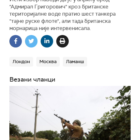
"Адмирал Григорович" кроз британске
територијалне воде пратио шест танкера
"тајне руске флоте", али тада британска
морнарица није интервенисала.
Лондон
Москва
Ламанш
Везани чланци