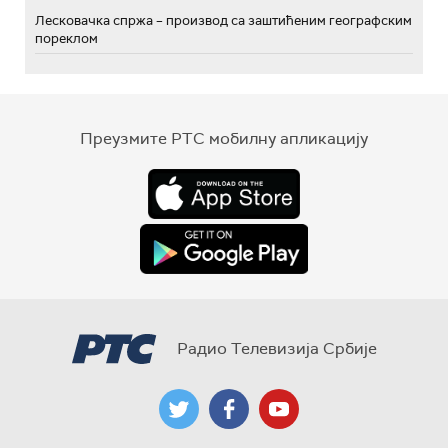
Лесковачка спржа – производ са заштићеним географским
пореклом
Преузмите РТС мобилну апликацију
Радио Телевизија Србије