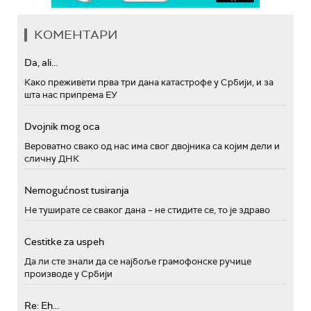
КОМЕНТАРИ
Da, ali...
Како преживети прва три дана катастрофе у Србији, и за
шта нас припрема ЕУ
Dvojnik mog oca
Вероватно свако од нас има свог двојника са којим дели и
сличну ДНК
Nemogućnost tusiranja
Не туширате се сваког дана – не стидите се, то је здраво
Cestitke za uspeh
Да ли сте знали да се најбоље грамофонске ручице
производе у Србији
Re: Eh...