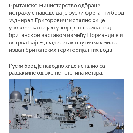
Британско Министарство одбране
истражује наводе да је руски фрегатни брод
"Адмирал Григорович" испалио хице
упозорења на јахту, која је пловила под
британском заставом између Нормандије и
острва Вајт – двадесетак наутичких миља
изван британских територијалних вода.
Руски брод је наводно хице испалио са
раздаљине од око пет стотина метара.