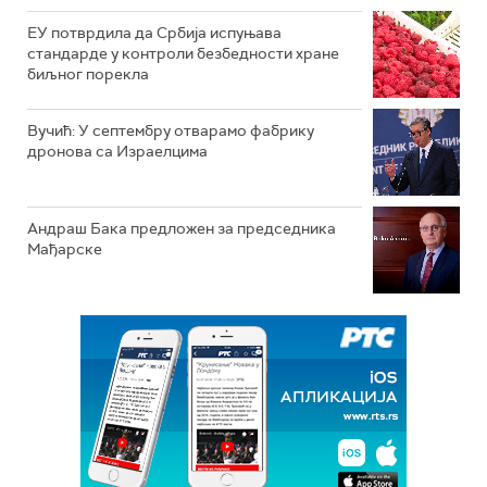
ЕУ потврдила да Србија испуњава
стандарде у контроли безбедности хране
биљног порекла
Вучић: У септембру отварамо фабрику
дронова са Израелцима
Андраш Бакa предложен за председника
Мађарске