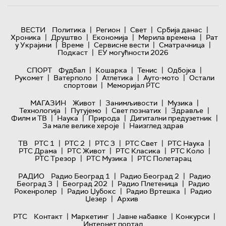
|
|
|
|
ВЕСТИ
Политика
Регион
Свет
Србија данас
|
|
|
|
Хроника
Друштво
Економија
Мерила времена
Рат
|
|
|
|
у Украјини
Време
Сервисне вести
Сматрачница
|
Подкаст
ЕУ могућности 2026
|
|
|
|
СПОРТ
Фудбал
Кошарка
Тенис
Одбојка
|
|
|
|
Рукомет
Ватерполо
Атлетика
Ауто-мото
Остали
|
спортови
Меморијал РТС
|
|
|
МАГАЗИН
Живот
Занимљивости
Музика
|
|
|
|
Технологијa
Путујемо
Свет познатих
Здравље
|
|
|
|
Филм и ТВ
Наука
Природа
Дигитални предузетник
|
За мале велике хероје
Наизглед здрав
|
|
|
|
|
ТВ
РТС 1
РТС 2
РТС 3
РТС Свет
РТС Наука
|
|
|
|
РТС Драма
РТС Живот
РТС Класика
РТС Коло
|
|
РТС Трезор
РТС Музика
РТС Полетарац
|
|
РАДИО
Радио Београд 1
Радио Београд 2
Радио
|
|
|
Београд 3
Београд 202
Радио Плетеница
Радио
|
|
|
Рокенролер
Радио Џубокс
Радио Вртешка
Радио
|
Џезер
Архив
|
|
|
|
РТС
Контакт
Маркетинг
Јавне набавке
Конкурси
Интернет портал