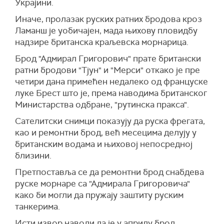
Украјини.
Иначе, пролазак руских ратних бродова кроз
Ламанш је уобичајен, мада њихову пловидбу
надзире британска краљевска морнарица.
Брод "Адмирал Григорович" прате британски
ратни бродови "Тјун" и "Мерси" откако је пре
четири дана примећен недалеко од француске
луке Брест што је, према наводима британског
Министарства одбране, "рутинска пракса".
Сателитски снимци показују да руска фрегата,
као и ремонтни брод, већ месецима делују у
британским водама и њиховој непосредној
близини.
Претпоставља се да ремонтни брод снабдева
руске морнаре са "Адмирала Григоровича"
како би могли да пружају заштиту руским
танкерима.
Исти извор наводи да је у априлу брод