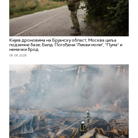
Кијев дроновима на Брјанску област, Москва циља
подземне базе; Билд: Погођени "Ликви моли", "Пума" и
немачки брод
06. 08. 2026.