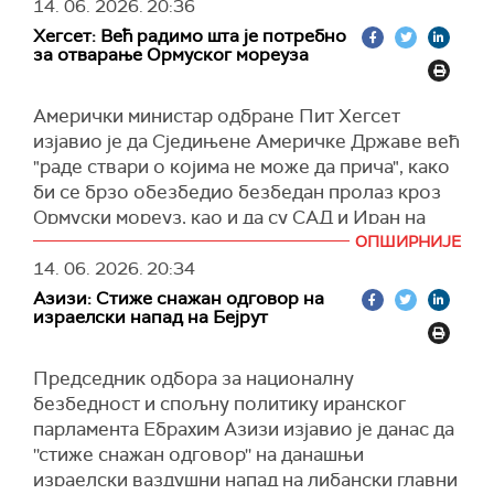
израелском режиму.
14. 06. 2026.
20:36
Хегсет: Већ радимо шта је потребно
"Овај терористички злочин није само јасно
за отварање Ормуског мореуза
кршење националног суверенитета и
територијалног интегритета Либана, већ и
Амерички министар одбране Пит Хегсет
грубо кршење споразума о прекиду ватре.
изјавио је да Сједињене Америчке Државе већ
Очигледно је да ће одговорност за опасне
"раде ствари о којима не може да прича", како
последице подметања пожара ционистичког
би се брзо обезбедио безбедан пролаз кроз
режима по регионални мир и безбедност бити
Ормуски мореуз, као и да су САД и Иран на
на Сједињеним Државама и ционистичком
добром путу да потпишу меморандум о
ОПШИРНИЈЕ
режиму", наводи се у саопштењу које преноси
разумевању.
14. 06. 2026.
20:34
агенција
Ирна.
Азизи: Стиже снажан одговор на
"Већ радимо ствари о којима не могу да
Додаје се да је Иран одлучан да предузме све
израелски напад на Бејрут
причам у оквиру овог програма, како бисмо
неопходне мере како би остварио право на
осигурали да се безбедан пролаз деси што је
самоодбрану.
Председник одбора за националну
брже могуће. Дакле, у току смо о свему, тачно
(Танјуг)
безбедност и спољну политику иранског
знамо каква је динамика", рекао је Хегсет за
парламента Ебрахим Азизи изјавио је данас да
Си-Би-Ес.
''стиже снажан одговор'' на данашњи
На питање да ли САД могу да очисте мине и
израелски ваздушни напад на либански главни
уклоне безбедносне претње у Ормуском