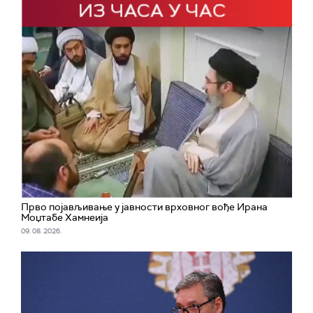
Прво појављивање у јавности врховног вође Ирана
Моџтабe Хамнеија
09. 08. 2026.