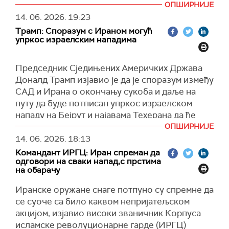
град Бејрут.
ОПШИРНИЈЕ
мореузу у року од 30 дана, Хегсет је рекао да
14. 06. 2026.
19:23
"Данашњи злочин ционистичког режима у
САД "могу да ураде било шта од тога у року од
Трамп: Споразум с Ираном могућ
насељу Дахије у Бејруту, још једном је доказао
30 дана, у повољном окружењу".
упркос израелским нападима
да су САД слабе без кредибилитета, јер нису
Хегсет је додао да ће "лопта бити на иранској
ни способне да контролишу овај нелегитимни
страни дворишта", као и да САД очекују да ће,
Председник Сједињених Америчких Држава
режим. Стиже снажан одговор", написао је
када се мировни споразум потпише, "Иран
Доналд Трамп изјавио је да је споразум између
Азизи на друштвеној мрежи Икс.
престати да пуца" на комерцијалне бродове у
САД и Ирана о окончању сукоба и даље на
(X)
Ормуском мореузу, кроз који пролази петина
путу да буде потписан упркос израелском
међународне трговине нафте и течног гаса.
нападу на Бејрут и најавама Техерана да ће
одговорити на тај потез.
(Танјуг)
ОПШИРНИЈЕ
14. 06. 2026.
18:13
У интервјуу за Аксиос, Трамп је рекао да
Командант ИРГЦ: Иран спреман да
његова администрација интензивно ради на
одговори на сваки напад,с прстима
очувању договора који је, према његовим
на обарачу
речима, био доведен у питање након
Иранске оружане снаге потпуно су спремне да
израелског удара на главни град Либана.
се суоче са било каквом непријатељском
"То је уздрмало ситуацију. Потписивање је
акцијом, изјавио високи званичник Корпуса
одложено за неколико сати. Требало је да
исламске револуционарне гарде (ИРГЦ)