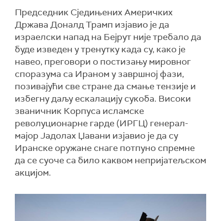
Председник Сједињених Америчких
Држава Доналд Трамп изјавио је да
израелски напад на Бејрут није требало да
буде изведен у тренутку када су, како је
навео, преговори о постизању мировног
споразума са Ираном у завршној фази,
позивајући све стране да смање тензије и
избегну даљу ескалацију сукоба. Високи
званичник Корпуса исламске
револуционарне гарде (ИРГЦ) генерал-
мајор Јадолах Џавани изјавио је да су
Иранске оружане снаге потпуно спремне
да се суоче са било каквом непријатељском
акцијом.