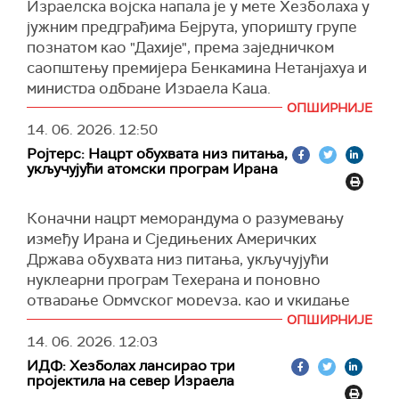
повлачење Израела иза међународно
Израелска војска напала је у мете Хезболаха у
југу Либана убијене две и рањене три особе.
признатих граница.
јужним предграђима Бејрута, упоришту групе
У заједничком саопштењу Нетањахуа и Каца
познатом као "Дахије", према заједничком
(Al Jazeera, Танјуг)
наводи се да је акција изведена као одговор
саопштењу премијера Бенкамина Нетанјахуа и
на ракетирање израелске територије, пренела
министра одбране Израела Каца.
је Ал Џазира.
ОПШИРНИЈЕ
Напад је уследио као одговор на ватру
Израелски медији пренели су да је мета
14. 06. 2026.
12:50
Хезболаха на израелску територију, наводи се
напада у Бејруту био официр за везу
Ројтерс: Нацрт обухвата низ питања,
у саопштењу.
Хезболаха.
укључујући атомски програм Ирана
(Reuters)
Израелска војска саопштила је да је "прецизно
Коначни нацрт меморандума о разумевању
погодила инфраструктуру Хезболаха" у јужном
између Ирана и Сједињених Америчких
предграђу Бејрута и навела да је напад
Држава обухвата низ питања, укључујући
уследио након што је та организација
нуклеарни програм Техерана и поновно
лансирала ваздушне циљеве ка Израелу.
отварање Ормуског мореуза, као и укидање
У саопштењу се додаје да ће израелске снаге
америчких санкција за нафту, пренео је
ОПШИРНИЈЕ
наставити да делују ради уклањања сваке
Ројтерс
, позивајући се на неименованог
14. 06. 2026.
12:03
претње по Израел и његове војнике, у складу
високог иранског званичника, који је додао да
ИДФ: Хезболах лансирао три
са смерницама политичког руководства.
пројектила на север Израела
ће коначни споразум између две земље бити