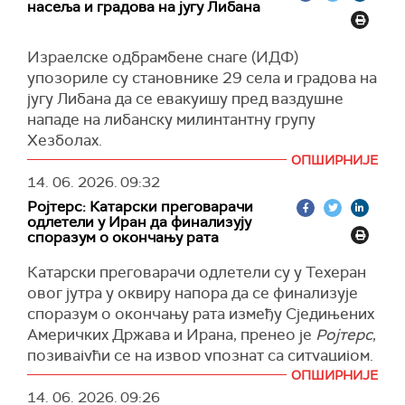
насеља и градова на југу Либана
нуклеарно оружје и да ће задржати статус кво
током преговора", објавио је
Фарс
, позивајући
до постизања коначног споразума. То
се на добро обавештени извор близак
укључује престанак обогаћивања уранијума и
Израелске одбрамбене снаге (ИДФ)
иранском преговарачком тиму.
непроширивање нуклеарних постројења.
упозориле су становнике 29 села и градова на
(Guardian)
југу Либана да се евакуишу пред ваздушне
САД су сагласне да Иран смањи своје залихе
нападе на либанску милинтантну групу
обогаћеног уранијума унутар земље, а
Хезболах.
механизам за тај поступак биће разматран
ОПШИРНИЈЕ
током шездесетодневног рока за
Становници 16 места добили су инструкције
14. 06. 2026.
09:32
потписивање коначног споразума.
да се евакуишу најмање километар даље од
Ројтерс: Катарски преговарачи
својих кућа, док су они из 13 других места
(Reuters)
одлетели у Иран да финализују
добили налог да крену северно од реке
споразум о окончању рата
Захрани.
Катарски преговарачи одлетели су у Техеран
"У светлу Хезболаховог кршења споразума о
овог јутра у оквиру напора да се финализује
прекиду ватре, ИДФ је приморан да делује
споразум о окончању рата између Сједињених
против њега силом", упозорио је портпарол
Америчких Држава и Ирана, пренео је
Ројтерс
,
ИДФ пуковник Авичај Адраи.
позивајући се на извор упознат са ситуацијом.
(Times of Israel)
ОПШИРНИЈЕ
Председник САД Доналд Трамп је најавио да
14. 06. 2026.
09:26