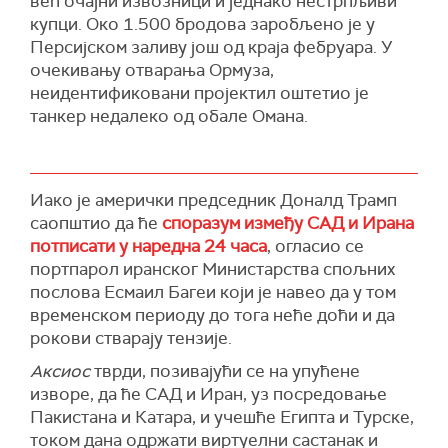
већ очајни извозници и једнако нестрпљиви
споразум захтевао свеобухватне мере
купци. Око 1.500 бродова заробљено је у
надзора.
Персијском заливу још од краја фебруара. У
(Танјуг)
очекивању отварања Ормуза,
неидентификовани пројектил оштетио је
танкер недалеко од обале Омана.
Иако је амерички председник Доналд Трамп
саопштио да ће
споразум између САД и Ирана
потписати у наредна 24 часа
, огласи
о
се
п
ортпарол иранског Министарства спољних
послова Есмаил Багеи који
је навео да у том
временском периоду до тога неће доћи
и да
рокови стварају тензије.
Аксиос
тврди, позивајући се на упућене
изворе, да ће
САД и Иран, уз посредовање
Пакистана и Катара, и учешће Египта и Турске,
током дана одржати виртуелни састанак и