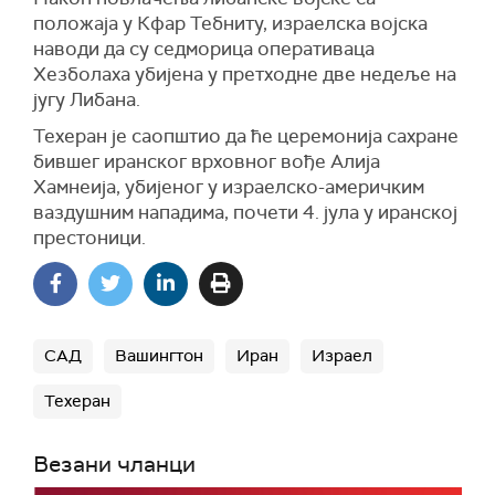
положаја у Кфар Тебниту, израелска војска
наводи да су седморица оперативаца
Хезболаха убијена у претходне две недеље на
југу Либана.
Техеран је саопштио да ће ц
еремонија сахране
бившег иранског врховног вође Алија
Хамнеија, убијеног у израелско-америчким
ваздушним нападима,
почети
4. јула у
иранској
престоници
.
САД
Вашингтон
Иран
Израел
Техеран
Везани чланци