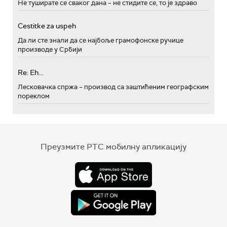
Не туширате се сваког дана – не стидите се, то је здраво
Cestitke za uspeh
Да ли сте знали да се најбоље грамофонске ручице
производе у Србији
Re: Eh...
Лесковачка спржа – производ са заштићеним географским
пореклом
Преузмите РТС мобилну апликацију