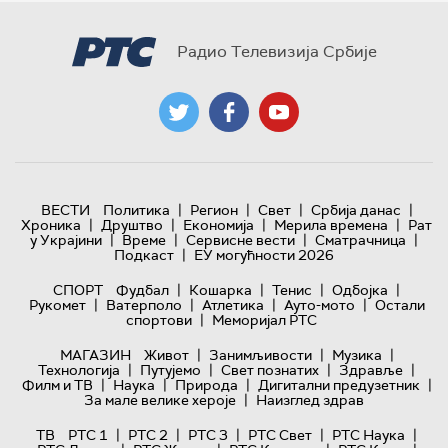
Радио Телевизија Србије
|
|
|
|
ВЕСТИ
Политика
Регион
Свет
Србија данас
|
|
|
|
Хроника
Друштво
Економија
Мерила времена
Рат
|
|
|
|
у Украјини
Време
Сервисне вести
Сматрачница
|
Подкаст
ЕУ могућности 2026
|
|
|
|
СПОРТ
Фудбал
Кошарка
Тенис
Одбојка
|
|
|
|
Рукомет
Ватерполо
Атлетика
Ауто-мото
Остали
|
спортови
Меморијал РТС
|
|
|
МАГАЗИН
Живот
Занимљивости
Музика
|
|
|
|
Технологијa
Путујемо
Свет познатих
Здравље
|
|
|
|
Филм и ТВ
Наука
Природа
Дигитални предузетник
|
За мале велике хероје
Наизглед здрав
|
|
|
|
|
ТВ
РТС 1
РТС 2
РТС 3
РТС Свет
РТС Наука