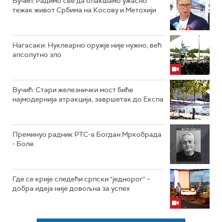
Вучић: Радимо све да олакшамо ужасно
тежак живот Србима на Косову и Метохији
Нагасаки: Нуклеарно оружје није нужно, већ
апсолутно зло
Вучић: Стари железнички мост биће
најмодернија атракција, завршетак до Експа
Преминуо радник РТС-а Богдан Мркобрада
- Боле.
Где се крије следећи српски "једнорог" –
добра идеја није довољна за успех