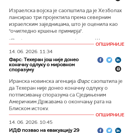
(AL Jazeera)
разматран у року од 60 дана након
потписивања меморандума.
Израелска војска је саопштила да је Хезболах
лансирао три пројектила према северним
Према речима тог званичника, Иран ће одмах
израелским заједницама, што је оценила као
отворити Ормуски мореуз за све
"очигледно кршење примирја".
комерцијалне бродове, а САД ће укинути
поморску блокаду иранских лука.
"Пројектили су пали код заједница Шомера и
ОПШИРНИЈЕ
Шломи", додала је војска.
Када је реч о финансијама, САД неће уводити
14. 06. 2026.
11:34
нове санкције Ирану док се не постигне
(Reuters)
Фарс: Техеран jош није донео
коначни споразум, док ће истовремено
коначну одлуку о мировном
укинути санкције повезане са нафтом на
споразуму
одређени период.
Иранска новинска агенција
Фарс
саопштила је
САД ће, како је наведено, ослободити 25
да Техеран није донео коначну одлуку о
милијарди долара замрзнуте иранске имовине,
потписивању споразума са Сједињеним
укључујући директне трансфере готовине,
Америчким Државама о окончању рата на
сарадњу између регионалних земаља и
Блиском истоку.
финансијске кредитне линије.
ОПШИРНИЈЕ
"Исламска Република Иран још није донела
Када је реч о нуклеарној енергији, Иран се
14. 06. 2026.
10:45
нити објавила своју коначну одлуку у вези са
слаже да неће производити нити набављати
ИДФ позвао на евакуацију 29
меморандумом о разумевању предложеним