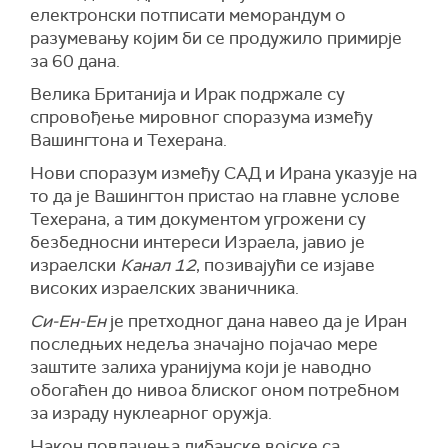
електронски потписати меморандум о
разумевању којим би се продужило примирје
за 60 дана.
Велика Британија и Ирак подржале су
спровођење мировног споразума између
Вашингтона и Техерана.
Нови споразум између САД и Ирана указује на
то да је Вашингтон пристао на главне услове
Техерана, а тим документом угрожени су
безбедносни интереси Израела, јавио је
израелски
Канал 12
, позивајући се изјаве
високих израелских званичника.
Си-Ен-Ен
је претходног дана навео да је
Иран
последњих недеља значајно појачао мере
заштите залиха уранијума који је наводно
обогаћен до нивоа блиског оном потребном
за израду нуклеарног оружја.
Након повлачења либанске војске са