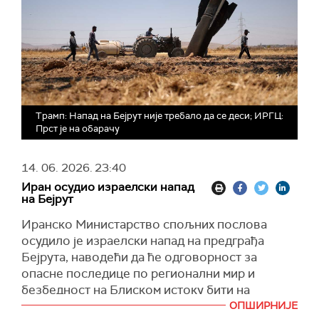
Трамп: Напад на Бејрут није требало да се деси; ИРГЦ:
Прст је на обарачу
14. 06. 2026.
23:40
Иран осудио израелски напад
на Бејрут
Иранско Министарство спољних послова
осудило је израелски напад на предграђа
Бејрута, наводећи да ће одговорност за
опасне последице по регионални мир и
безбедност на Блиском истоку бити на
Сједињеним Америчким Државама и
ОПШИРНИЈЕ