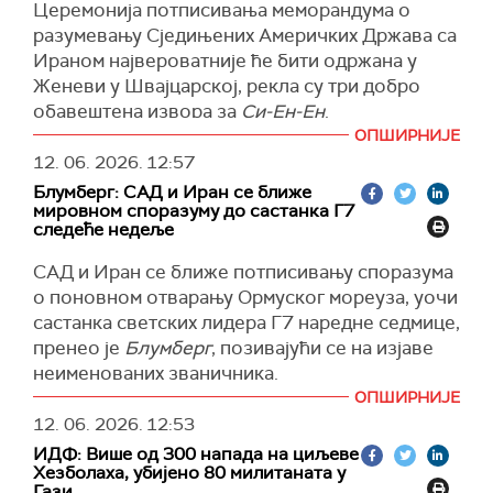
какве уступке у вези са нуклеарним питањем,
"Без ове борбе, Иран би одавно добио
Церемонија потписивања меморандума о
нити се друга страна обавезује на укидање
нуклеарне бомбе да уништи Израел", истакао
разумевању Сједињених Америчких Држава са
санкција. Уколико Техеран одлучи да потпише
је израелски премијер.
Ираном највероватније ће бити одржана у
меморандум, део средстава биће одмах
Женеви у Швајцарској, рекла су три добро
(Times of Israel)
ослобођен, док ће остало бити одблокирано
обавештена извора за
Си-Ен-Ен
.
постепено", преносе медији.
ОПШИРНИЈЕ
Један извор је рекао да би потписивање
(Танјуг)
12. 06. 2026.
12:57
меморандума могло да се одржи у недељу.
Блумберг: САД и Иран се ближе
Два извора су навела да ће церемонија
мировном споразуму до састанка Г7
следеће недеље
потписивања бити одржана у Женеви,
недалеко од места где ће амерички
САД и Иран се ближе потписивању споразума
председник Доналд Трамп и делегација те
о поновном отварању Ормуског мореуза, уочи
земље присуствовати самиту Г7 следеће
састанка светских лидера Г7 наредне седмице,
седмице у Француској.
пренео је
Блумберг
, позивајући се на изјаве
Један од извора је рекао да ће церемонија
неименованих званичника.
потписивања означити почетак "друге фазе“
ОПШИРНИЈЕ
Званичник Г7, који је тражио да остане
дипломатских разговора, док званичници раде
12. 06. 2026.
12:53
анониман када је у питању разговор о
на спровођењу меморандума о разумевању.
ИДФ: Више од 300 напада на циљеве
осетљивим питањима, рекао је да је високи
Хезболаха, убијено 80 милитаната у
ирански званичник је наговестио да је
Гази