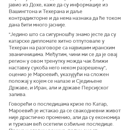
јавио из Дохе, каже да су информације из
Вашингтона и Техерана и даље
контрадикторне и да нема назнака да ће током
дана бити много јасније.
"Једино што са сигурношћу знамо јесте да су
катарске дипломате хитно отпутовале у
Техеран на разговоре са највишим иранским
званичницима. Међутим, чини ми се да је овај
регион у овом тренутку можда чак ближи
наставку сукоба него неком разрешењу",
оценио је Мароевић, указујући на сложен
положај у којем се налазе и Сједињене
Државе, и Иран, али и државе Персијског
залива.
Говорећи о последицама кризе по Катар,
Мароевић је истакао да се свакодневни живот
није драстично променио, али да су економија
и туризам већ осетили озбиљне последице.