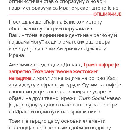
оптимистичан став о споразуму о новом
недавне акције САД, односно напади на Иран,
нацрту споразума са Ираном, саопштено је из
утицале на дипломатски процес.
Нетанјахуовог кабинета.
ОПШИРНИЈЕ
Истакао је да је ситуација у вези са Ормуским
Последњи догађаји на Блиском истоку
У саопштењу се наводи да је у разговору било
мореузом постала све мање безбедна због
обележени су оштрим порукама из
речи о "новом меморандуму о разумевању са
америчких акција.
Вашингтона, војним инцидентима у региону и
Ираном у вези са ступањем у преговоре",
најавама могућих дипломатских разговора
(
Танјуг)
преноси
Тајмс оф Израел.
између Сједињених Америчких Држава и
"Иако Израел није страна меморандума о
Ирана.
разумевању, премијер је изразио захвалност
Амерички председник Доналд
Трамп најпре је
председнику Трампу на обећању да ће
запретио Техерану "веома жестоким"
коначни споразум постигнут на крају
нападима
и могућим нападима на острво Харг
преговора укључивати уклањање обогаћеног
али и другу инфраструктуру, међутим касније је
уранијума, демонтажу инфраструктуре за
саопштио да је отказао планиране ударе. У
обогаћивање, ограничења производње ракета
објави на друштвеној мрежи
Truth Social н
авео
и престанак иранске подршке својим
је да је одлуку донео након што су разговори
терористичким савезницима у региону",
са Ираном подигнути на највиши ниво.
наводи се у саопштењу.
Трамп је тврдио да су основни елементи
потенцијалног споразума добили подршку