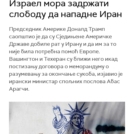
Израел мора задржати
слободу да нападне Иран
Председник Америке Доналд Трамп
саопштио је да су Сједињене Америчке
Државе добиле рат у Ирану и да им за то
није била потребна помоћ Европе.
Вашингтон и Техеран су ближи него икад
постизању договора о меморандуму о
разумевању за окончање сукоба, изјавио је
ирански министар спољних послова Абас
Арагчи.