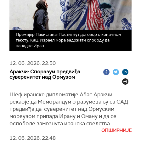
Премијер Пакистана: Постигнут договор о коначном
тексту; Кац: Израел мора задржати слободу да
нападне Иран
12. 06. 2026.
22:50
Аракчи: Споразум предвиђа
суверенитет над Ормузом
Шеф иранске дипломатије Абас Аракчи
рекаоје да Меморандум о разумевању са САД
предвиђа да суверенитет над Ормуским
мореузом припада Ирану и Оману и да се
ослободе замрзнута иранска средства.
ОПШИРНИЈЕ
Министар је за државну телевизију навео да
12. 06. 2026.
22:48