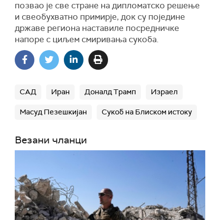
позвао је све стране на дипломатско решење
и свеобухватно примирје, док су поједине
државе региона наставиле посредничке
напоре с циљем смиривања сукоба.
САД
Иран
Доналд Трамп
Израел
Масуд Пезешкијан
Сукоб на Блиском истоку
Везани чланци