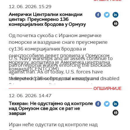
Ормуски мореуз, наводећи да је потпуно
12. 06. 2026.
15:29
неприхватљив.
Амерички Централни командни
центар: Преусмерено 136
(Truth social)
комерцијалних бродова у Ормузу
Од почетка сукоба с Ираном америчке
поморске и ваздушне снаге преусмериле
су136 комерцијалних бродова и
онеспособиле девет пловила у Ормуском
U.S. Navy warships and air assets continue to
мореузу, аопштила је Америчка централна
patrol regional waters enforcing the blockade
команда (CENTCOM).
against Iran. As of today, U.S. forces have
"Амерички ратни бродови и ваздушна
redirected 136 commercial vessels and disabled
средства настављају да патролирају
9 to ensure compliance.
ОПШИРНИЈЕ
регионалним водама спроводећи блокаду
pic.twitter.com/UFKeSLcpc7
12. 06. 2026.
14:47
против Ирана. До данас, америчке снаге су
— U.S. Central Command (@CENTCOM)
June 12, 2026
Техеран: Не одустајемо од контроле
преусмериле 136 комерцијалних бродова и
над Ормузом све док се рат не
онеспособиле 9 како би осигурале
заврши
поштовање прописа", наводи се у саопштењу
Иран неће одустати од контроле над
објављеном на друштвеној мрежи
Икс.