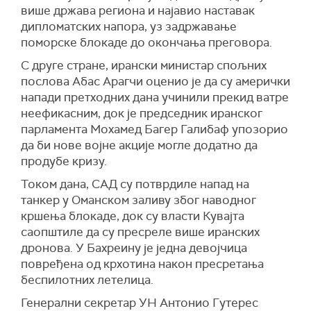
(Times of Israel)
више држава региона и најавио наставак
дипломатских напора, уз задржавање
поморске блокаде до окончања преговора.
С друге стране, ирански министар спољних
послова Абас Арагчи оценио је да су амерички
напади претходних дана учинили прекид ватре
неефикасним, док је председник иранског
парламента Мохамед Багер Галибаф упозорио
да би нове војне акције могле додатно да
продубе кризу.
Током дана, САД су потврдиле напад на
танкер у Оманском заливу због наводног
кршења блокаде, док су власти Кувајта
саопштиле да су пресреле више иранских
дронова. У Бахреину је једна девојчица
повређена од крхотина након пресретања
беспилотних летелица.
Генерални секретар УН Антонио Гутерес