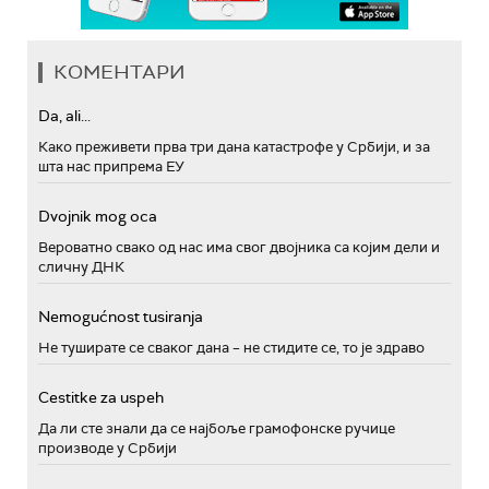
КОМЕНТАРИ
Da, ali...
Како преживети прва три дана катастрофе у Србији, и за
шта нас припрема ЕУ
Dvojnik mog oca
Вероватно свако од нас има свог двојника са којим дели и
сличну ДНК
Nemogućnost tusiranja
Не туширате се сваког дана – не стидите се, то је здраво
Cestitke za uspeh
Да ли сте знали да се најбоље грамофонске ручице
производе у Србији