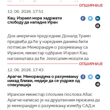
Шараф је у објави на платформи
Икс
рекао да
ОПШИРНИЈЕ
Исламабад сарађује са обе земље, како би
12. 06. 2026.
17:51
следећи кораци били договорени.
Кац: Израел мора задржати
"Далеко од сваке буке, можемо потврдити да
слободу да нападне Иран
је постигнут коначан и договорен текст
мировног споразума и да Пакистан сада тесно
Док амерички председник Доналд Трамп
сарађује са обема странама како би
предвиђа да ће у наредним данима бити
организовао следеће кораке. Мир никада није
потписан Меморандум о разумевању са
био близу као сада", истакао је Шараф.
Ираном, министар одбране Израел Кац
Додао је да су учесници у преговорима "усред
наговештава да ће Јерусалим морати да
интензивних и континуираних посредничких
употреби војну силу у будуц́ности како би
ОПШИРНИЈЕ
напора које предузима Пакистан", потпуно
спречио Иран да добије нуклеарно оружје.
12. 06. 2026.
17:43
свесни "текуће кампање дезинформација коју
Арагчи: Меморандума о разумевању
"Израел мора да осигура да и у будуц́ности
воде они који желе да саботирају мировни
никад ближи, медији да се уздрже од
задржимо способност да делујемо самостално
спекулација
споразум".
како бисмо спречили Иран да добије
Ирански министар спољних послова Абас
(Танјуг)
нуклеарно оружје“, наводи Кац у саопштењу.
Арагчи написао је на друштвеним мрежама да
"Премијер Бењамин Нетанјаху и ја смо
је меморандум о разумевању између САД и
наложили израелској одбрамбеној армији да