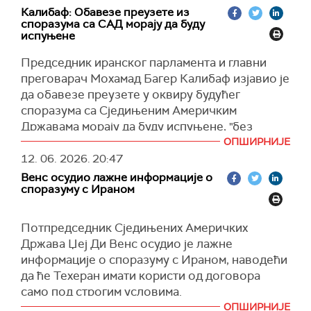
се управљање Ормуским мореузом неће
Калибаф: Обавезе преузете из
вратити на статус пре рата, а да ће се
споразума са САД морају да буду
нуклеарна питања разматрати у каснијој фази.
испуњене
Такође, навео је и да споразум укључује и
Председник иранског парламента и главни
решење за сукоб Израела и либанске
преговарач Мохамад Багер Калибаф изјавио је
милитантне групе Хезболах у Либану.
да обавезе преузете у оквиру будућег
(CNN)
споразума са Сједињеним Америчким
Државама морају да буду испуњене, "без
изговора“.
ОПШИРНИЈЕ
12. 06. 2026.
20:47
"Дате обавезе морају да се испуне. Без 'ако',
Венс осудиo лажне информације о
без 'али', без изговора. За тесан договор који
споразуму с Ираном
је пред нама, нема другог начина. Жањеш оно
што посејеш", навео је Калибаф на платформи
Потпредседник Сједињених Америчких
Икс.
Држава Џеј Ди Венс осудио је лажне
(Танјуг)
информације о споразуму с Ираном, наводећи
да ће Техеран имати користи од договора
само под строгим условима.
ОПШИРНИЈЕ