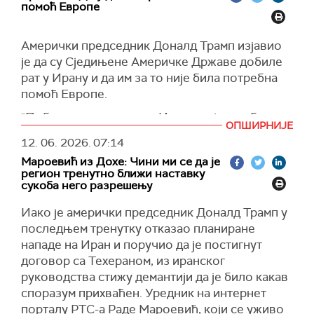
Још један дипломата, упознат са овим
више од 20 припадника палестинских
помоћ Европе
укидање санкција за нафту и ослобађање
питањем, рекао је да су ирански преговарачи
милитантних група, укључујући тројицу
замрзнутих иранских средстава.
постигли споразум. Међутим, наводи
високорангираних припадника Исламског
Амерички председник Доналд Трамп изјавио
Завршни преговори ће се фокусирати на
Блумберг
, није познато да ли га је потписао и
џихада, као и шефа Хамасове инфраструктуре
је да су Сједињене Америчке Државе добиле
нуклеарна и економска питања и искључиц́е
врховни вођа Моџтаба Хамнеи, који има
за трансфер средстава и његовог заменика.
рат у Ирану и да им за то није била потребна
дискусије о иранском ракетном програму,
последњу реч о важним спољнополитичким и
помоћ Европе.
На Западној обали израелске снаге су
преноси
Мехр
.
војним питањима.
привеле више од 50 осумњичених за
"Победили смо у рату у Ирану, није нам била
Према наводима, овај нацрт захтева
(Bloomberg)
повезаност са терористичким активностима,
ОПШИРНИЈЕ
потребна помоћ Европе. Њихова помоћ је
финализацију од стране надлежних органа.
подстицање насиља и поседовање или
12. 06. 2026.
07:14
била небитна", рекао је Трамп.
трговину оружјем, саопштила је војска.
Мароевић из Дохе: Чини ми се да је
(Танјуг)
Трамп је раније рекао да очекује да у наредним
регион тренутно ближи наставку
(Times of Israel)
сукоба него разрешењу
данима буде потписан споразум са Ираном, да
су "документи близу коначних облика", као и
Иако је амерички председник Доналд Трамп у
да та церемонија може да се одржи "негде у
последњем тренутку отказао планиране
Европи" и да ће јој присуствовати
нападе на Иран и поручио да је постигнут
потпредседник САД Џеј Ди Венс.
договор са Техераном, из иранског
(Танјуг)
руководства стижу демантији да је било какав
споразум прихваћен. Уредник на интернет
порталу РТС-а Раде Мароевић, који се уживо