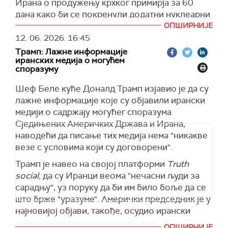
Ирана о продужењу крхког примирја за 60
се припреми у складу са тим", каже министар
дана како би се покренули додатни нуклеарни
Кац.
преговори на ивици потписивања.
ОПШИРНИЈЕ
(Times of Israel)
12. 06. 2026.
16:45
"Исламабадски меморандум о разумевању
Трамп: Лажне информације
никада није био ближи. До његовог
иранских медија о могућем
финализовања, медији би требало да се
споразуму
уздрже од спекулација о његовом садржају",
Шеф Беле куће Доналд Трамп изјавио је да су
твитовао је Арагчи.
лажне информације које су објавили ирански
"У складу са нашим одговорним и
медији о садржају могућег споразума
транспарентним приступом, сви детаљи ће
Сједињених Америчких Држава и Ирана,
бити благовремено подељени са јавношћу",
наводећи да писање тих медија нема "никакве
додао је Арагчи.
везе с условима који су договорени".
(Times of Israel)
Трамп је навео на својој платформи
Truth
social
, да су Иранци веома "нечасни људи за
сарадњу", уз поруку да би им било боље да се
што брже "уразуме". Амерички председник је у
најновијој објави, такође, осудио ирански
напад на индијске бродове који су напуштали
ОПШИРНИЈЕ