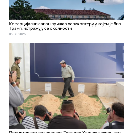
Комерцијални авион пришао хеликоптеру у којем је био
Трамп, истражују се околности
05. 08. 2026.
Посмртни остаци предака Теодора Херцла сахрањени