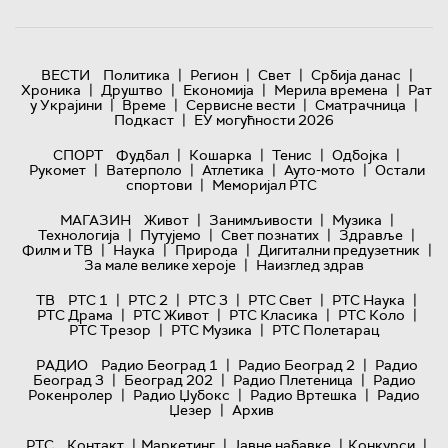
|
|
|
|
ВЕСТИ
Политика
Регион
Свет
Србија данас
|
|
|
|
Хроника
Друштво
Економија
Мерила времена
Рат
|
|
|
|
у Украјини
Време
Сервисне вести
Сматрачница
|
Подкаст
ЕУ могућности 2026
|
|
|
|
СПОРТ
Фудбал
Кошарка
Тенис
Одбојка
|
|
|
|
Рукомет
Ватерполо
Атлетика
Ауто-мото
Остали
|
спортови
Меморијал РТС
|
|
|
МАГАЗИН
Живот
Занимљивости
Музика
|
|
|
|
Технологијa
Путујемо
Свет познатих
Здравље
|
|
|
|
Филм и ТВ
Наука
Природа
Дигитални предузетник
|
За мале велике хероје
Наизглед здрав
|
|
|
|
|
ТВ
РТС 1
РТС 2
РТС 3
РТС Свет
РТС Наука
|
|
|
|
РТС Драма
РТС Живот
РТС Класика
РТС Коло
|
|
РТС Трезор
РТС Музика
РТС Полетарац
|
|
РАДИО
Радио Београд 1
Радио Београд 2
Радио
|
|
|
Београд 3
Београд 202
Радио Плетеница
Радио
|
|
|
Рокенролер
Радио Џубокс
Радио Вртешка
Радио
|
Џезер
Архив
|
|
|
|
РТС
Контакт
Маркетинг
Јавне набавке
Конкурси