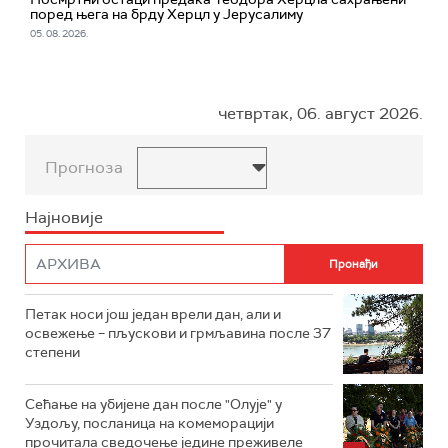
поред њега на брду Херцл у Јерусалиму
05. 08. 2026.
четвртак, 06. август 2026.
Прогноза
Најновије
Петак носи још један врели дан, али и
освежење – пљускови и грмљавина после 37
степени
Сећање на убијене дан после "Олује" у
Уздољу, посланица на комеморацији
прочитала сведочење једине преживеле