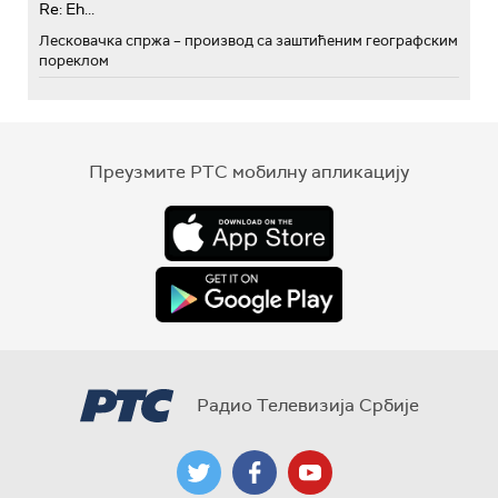
Re: Eh...
Лесковачка спржа – производ са заштићеним географским
пореклом
Преузмите РТС мобилну апликацију
Радио Телевизија Србије