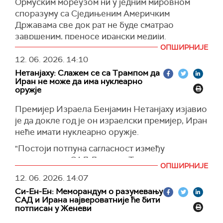
Ормуским мореузом ни у једним мировном
У овонедељним нападима америчких снага
споразуму са Сједињеним Америчким
онеспособљена су три комерцијална танкера
Државама све док рат не буде сматрао
која су превозила иранску нафту, M/T Marivex,
завршеним, преносе ирански медији.
M/T Jalveer i M/T Settebello, при чему су
ОПШИРНИЈЕ
"Супротно ономе што преносе западни медији,
страдала три индијска помораца, наводи
Ал
12. 06. 2026.
14:10
Иран се неће обавезати на то да се одрекне
Џазира.
Нетанјаху: Слажем се са Трампом да
контроле над Ормуским мореузом. Једино
(Iks, Al Jazeera)
Иран не може да има нуклеарно
питање које се помиње у меморандуму о
оружје
разумевању је обнова пловидбе кроз Ормуз
Премијер Израела Бенјамин Нетанјаху изјавио
након завршетка рата. Главни циљ
је да докле год је он израелски премијер, Иран
потписивања јесте окончање рата на свим
неће имати нуклеарно оружје.
фронтовима", објавили су тамошњи медији.
"Постоји потпуна сагласност између
Иранска новинска агенција ИРНА преноси да
председника САД Доналда Трампа и мене по
ће питање америчких санкција Ирану бити
ОПШИРНИЈЕ
овом питању", навео је Нетанјаху.
остављено за период након потписивања
12. 06. 2026.
14:07
меморандума и истека рока од 60 дана
Истиче, такође, да је више од три деценије
Си-Ен-Ен: Меморандум о разумевању
предвиђеног за вођење мировних преговора.
водио међународну борбу против иранског
САД и Ирана највероватније ће бити
потписан у Женеви
нуклеарног програма.
"Иран се меморандумом не обавезује ни на