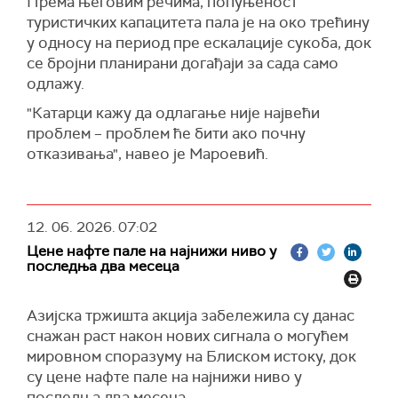
Према његовим речима, попуњеност
туристичких капацитета пала је на око трећину
у односу на период пре ескалације сукоба, док
се бројни планирани догађаји за сада само
одлажу.
"Катарци кажу да одлагање није највећи
проблем – проблем ће бити ако почну
отказивања", навео је Мароевић.
12. 06. 2026.
07:02
Цене нафте пале на најнижи ниво у
последња два месеца
Азијска тржишта акција забележила су данас
снажан раст након нових сигнала о могућем
мировном споразуму на Блиском истоку, док
су цене нафте пале на најнижи ниво у
последња два месеца.