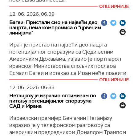
ОПШИРНИЈЕ
Цена америчке сирове нафтепала је за 1,2
12. 06. 2026.
06:39
одсто на 86,69 долара по барелу, након пада
Багеи: Пристали смо на највећи део
од 2,6 одсто претходног дана, пренео је
нацрта, нема компромиса о "црвеним
Ројтерс.
линијама"
Нафта Брент појефтинила је за 1,1 одсто на
Иран је пристао на највећи део нацрта
89,40 долара по барелу, после готово
потенцијалног споразума са Сједињеним
тропроцентног пада током претходне
Америчким Државама, изјавио је портпарол
трговинске сесије.
иранског Министарства спољних послвоа
Најшири МСЦИ индекс азијско-пацифичких
Есмаил Багеи и истакао да Иран неће правити
акција без Јапана порастао је за 3,2 одсто.
компромис кад је реч о њиховим "црвеним
ОПШИРНИЈЕ
линијама".
12. 06. 2026.
06:33
Јужнокорејски КОСПИ скочио је 7,4 одсто,
Нетанјаху је изразио оптимизам по
јапански Никкеи 2,7 одсто, кинески ЦСИ300
Багеи је нагласио да Иран још није донео
питању потенцијанлог споразума
један одсто, док је хонгконшки Ханг Сенг
коначну одлуку о споразуму, додајући да је
САД и Ирана
порастао 1,3 одсто.
највећи део текста комплетиран, иако су САД
Израелски премијер Бенјамин Нетанјаху
"стално мењале став", преноси
Ал Џазира
.
Раст је забележен и на Волстриту, где су сва
изразио је у телефонском разговору са
три главна индекса остварила највеће дневне
Он је рекао да Катар и Пакистан активно
америчким председником Доналдом Трампом
добитке од априла.
учествују у посредничким напорима, али да су