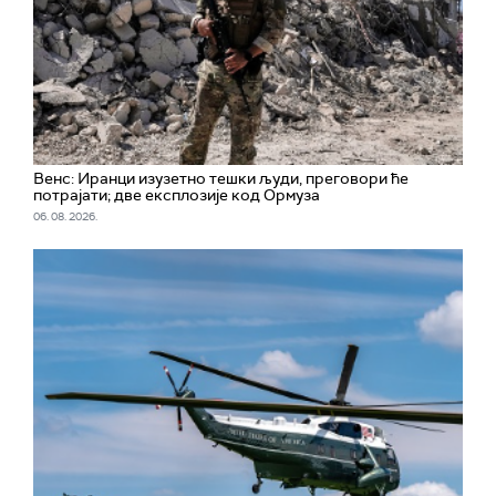
Венс: Иранци изузетно тешки људи, преговори ће
потрајати; две експлозије код Ормуза
06. 08. 2026.