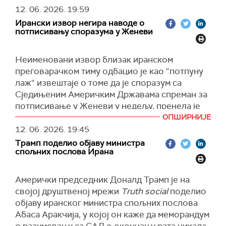
"Видим много лажних информација о
12. 06. 2026.
19:59
потенцијалном споразуму о поновном
Ирански извор негира наводе о
отварању Ормуског мореуза и окончању
потписивању споразума у Женеви
иранског програма нуклеарног оружја“,
написао је амерички потпредседник на
Неименовани извор близак иранском
друштвеној мрежи
Икс.
преговарачком тиму одбацио је као “потпуну
Додао је да Иран неће добити никакав новац и
лаж“ извештаје о томе да је споразум са
да се не ослобађају замрзнута средства за
Сједињеним Америчким Државама спреман за
само потписивање споразума или
потписивање у Женеви у недељу, пренела је
присуствовање састанку.
полузванична новинска агенција
Фарс.
ОПШИРНИЈЕ
"Техеран и регион имаће економске бенефите
12. 06. 2026.
19:45
"Тврдње председника САД Доналда Трампа и
тек када Иран испуни своје обавезе.
Трамп поделио објаву министра
неких страних медија да је споразум
Председник Трамп ће нам обезбедити добар
спољних послова Ирана
финализован и да је заказан за потписивање у
исход, на овај или онај начин", истакао је Венс.
Женеви у недељу су потпуно нетачне“, рекао
Амерички председник Доналд Трамп је на
(Iks)
је извор за
Фарс.
својој друштвеној мрежи
Truth social
поделио
Интерни процес преиспитивања и доношења
објаву иранског министра спољних послова
одлука у Ирану још није завршен, додао је
Абаса Аракчија, у којој он каже да меморандум
извор.