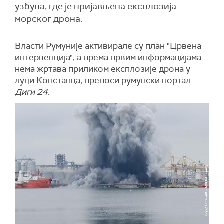
узбуна, где је пријављена експлозија
морског дрона.
Власти Румуније активирале су план "Црвена
интервенција", а према првим информацијама
нема жртава приликом експлозије дрона у
луци Констанца, преноси румунски портал
Диги 24.