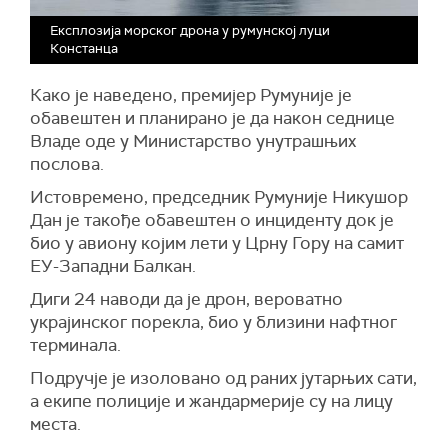
Експлозија морског дрона у румунској луци
Констанца
Како је наведено, премијер Румуније је
обавештен и планирано је да након седнице
Владе оде у Министарство унутрашњих
послова.
Истовремено, председник Румуније Никушор
Дан је такође обавештен о инциденту док је
био у авиону којим лети у Црну Гору на самит
ЕУ-Западни Балкан.
Диги 24 наводи да је дрон, вероватно
украјинског порекла, био у близини нафтног
терминала.
Подручје је изоловано од раних јутарњих сати,
а екипе полиције и жандармерије су на лицу
места.