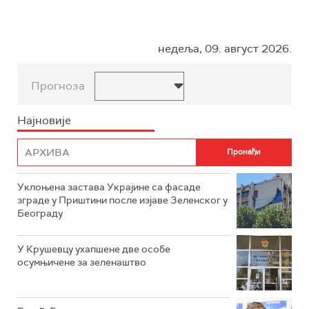
недеља, 09. август 2026.
Прогноза
Најновије
Уклоњена застава Украјине са фасаде
зграде у Приштини после изјаве Зеленског у
Београду
У Крушевцу ухапшене две особе
осумњичене за зеленаштво