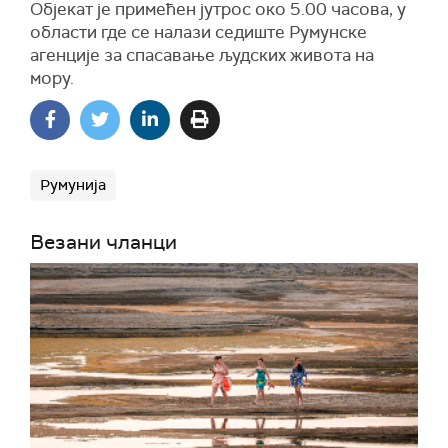
Објекат је примећен јутрос око 5.00 часова, у
области где се налази седиште Румунске
агенције за спасавање људских живота на
мору.
Румунија
Везани чланци