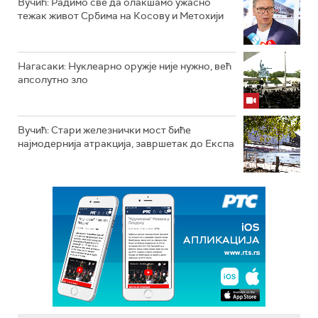
Вучић: Радимо све да олакшамо ужасно
тежак живот Србима на Косову и Метохији
Нагасаки: Нуклеарно оружје није нужно, већ
апсолутно зло
Вучић: Стари железнички мост биће
најмодернија атракција, завршетак до Експа