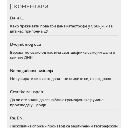
КОМЕНТАРИ
Da, ali...
Како преживети прва три дана катастрофе у Србији, и за
шта нас припрема ЕУ
Dvojnik mog oca
Вероватно свако од нас има свог двојника са којим дели и
сличну ДНК
Nemogućnost tusiranja
Не туширате се сваког дана – не стидите се, то је здраво
Cestitke za uspeh
Да ли сте знали да се најбоље грамофонске ручице
производе у Србији
Re: Eh...
Лесковачка спржа – производ са заштићеним географским