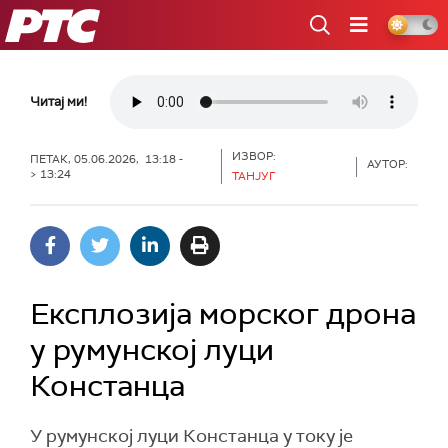
РТС
Читај ми!
ИЗВОР:
ПЕТАК, 05.06.2026, 13:18 -
АУТОР:
> 13:24
ТАНЈУГ
Експлозија морског дрона
у румунској луци
Констанца
У румунској луци Констанца у току је