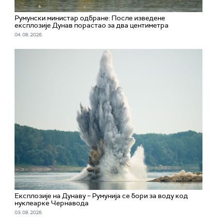
Румунски министар одбране: После изведене
експлозије Дунав порастао за два центиметра
04. 08. 2026.
Експлозије на Дунаву – Румунија се бори за воду код
нуклеарке Чернавода
03. 08. 2026.