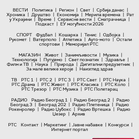
|
|
|
|
ВЕСТИ
Политика
Регион
Свет
Србија данас
|
|
|
|
Хроника
Друштво
Економија
Мерила времена
Рат
|
|
|
|
у Украјини
Време
Сервисне вести
Сматрачница
|
Подкаст
ЕУ могућности 2026
|
|
|
|
СПОРТ
Фудбал
Кошарка
Тенис
Одбојка
|
|
|
|
Рукомет
Ватерполо
Атлетика
Ауто-мото
Остали
|
спортови
Меморијал РТС
|
|
|
МАГАЗИН
Живот
Занимљивости
Музика
|
|
|
|
Технологијa
Путујемо
Свет познатих
Здравље
|
|
|
|
Филм и ТВ
Наука
Природа
Дигитални предузетник
|
За мале велике хероје
Наизглед здрав
|
|
|
|
|
ТВ
РТС 1
РТС 2
РТС 3
РТС Свет
РТС Наука
|
|
|
|
РТС Драма
РТС Живот
РТС Класика
РТС Коло
|
|
РТС Трезор
РТС Музика
РТС Полетарац
|
|
РАДИО
Радио Београд 1
Радио Београд 2
Радио
|
|
|
Београд 3
Београд 202
Радио Плетеница
Радио
|
|
|
Рокенролер
Радио Џубокс
Радио Вртешка
Радио
|
Џезер
Архив
|
|
|
|
РТС
Контакт
Маркетинг
Јавне набавке
Конкурси
Интернет портал