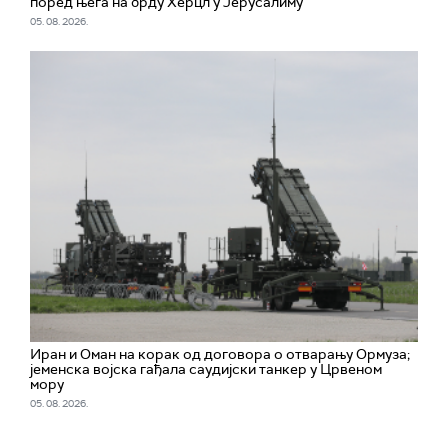
поред њега на брду Херцл у Јерусалиму
05. 08. 2026.
Иран и Оман на корак од договора о отварању Ормуза;
jеменска војска гађала саудијски танкер у Црвеном
мору
05. 08. 2026.