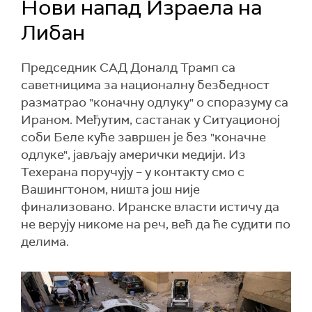
Нови напад Израела на
Либан
Председник САД Доналд Трамп са
саветницима за националну безбедност
разматрао "коначну одлуку" о споразуму са
Ираном. Међутим, састанак у Ситуационој
соби Беле куће завршен је без "коначне
одлуке", јављају амерички медији. Из
Техерана поручују – у контакту смо с
Вашингтоном, ништа још није
финализовано. Иранске власти истичу да
не верују никоме на реч, већ да ће судити по
делима.