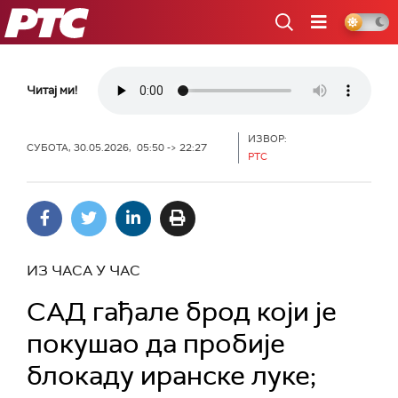
РТС
Читај ми!
ИЗВОР:
СУБОТА, 30.05.2026, 05:50 -> 22:27
РТС
ИЗ ЧАСА У ЧАС
САД гађале брод који је
покушао да пробије
блокаду иранске луке;