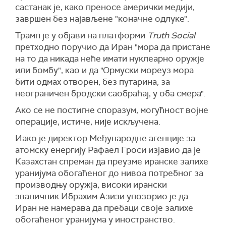
састанак је, како преносе амерички медији,
споразуму са Ираном".
завршен без најављене "коначне одлуке".
(NYT, Танјуг)
Трамп је у објави на платформи
Тruth Social
претходно поручио да Иран "мора да пристане
на то да никада неће имати нуклеарно оружје
или бомбу", као и да "Ормуски мореуз мора
бити одмах отворен, без путарина, за
неограничен бродски саобраћај, у оба смера".
Ако се не постигне споразум, могућност војне
операције, истиче, није искључена.
Иако је директор Међународне агенције за
атомску енергију Рафаел Гроси изјавио да је
Казахстан спреман да преузме иранске залихе
уранијума обогаћеног до нивоа потребног за
производњу оружја, високи ирански
званичник Ибрахим Азизи упозорио је да
Иран не намерава да пребаци своје залихе
обогаћеног уранијума у иностранство.