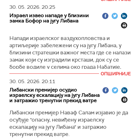
У саопштењу се наводи да је теретни брод
30. 05. 2026.
20:25
Лиан Стар под заставом Гамбије игнорисао
Израел извео нападе у близини
више од 20 упозорења америчких снага током
замка Бофор на југу Либана
ноћи покушавајући да уђе у иранску луку,
преноси АП.
Напади израелског ваздухопловства и
Амерички званичник упознат са ситуацијом
артиљерије забележени су на југу Либана, у
који је желео да остане анониман рекао је да
близини стратешки важног места где се налази
је брод остао у Оманском заливу, а да се
замак који су изградили крсташи, док су се
америчке снаге се нису укрцале. Након ове
борбе водиле у селима око града Набатије,
акције укупан број бродова које су зауставиле
јавила је либанска државна Национална
ОПШИРНИЈЕ
америчке снаге док су покушали да пробију
новинска агенција ННА.
30. 05. 2026.
20:11
блокаду порастао је на шест, од којих је један
Либански премијер осудио
До ваздушних удара и гранатирања дошло је у
пуштен да настави пловидбу, а још 116
израелску ескалацију на југу Либана
близини замка Бофор, који се налази око 15
бродова је преусмерено.
и затражио тренутни прекид ватре
километара од израелске границе.
САД су увеле блокаду 17. априла као одговор
Либански премијер Наваф Салам изјавио је да
Стратешки важни замак држале су израелске
на иранско затварање Ормуског мореуза, а
осуђује "опасну, невиђену израелску
трупе 18 година, све док се нису повукле из
тренутно се ишчекује да ли ће бити постигнут
ескалацију на југу Либана" и затражио
Либана у мају 2000. године, подсетио је АП.
договор о продужетку примирја за 60 дана
тренутни прекид ватре.
током којих би се одржали преговори о