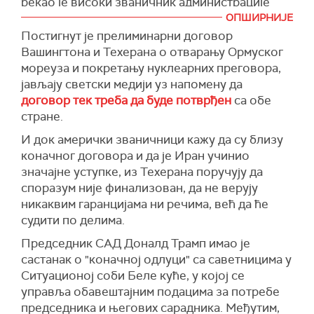
земље ће имати повољне услове у
рекао је високи званичник администрације
би осигурао да Иран не дође у посед
организовању пловидбе и транзита кроз
САД за
Њујорк тајмс
.
нуклеарног оружја.
ОПШИРНИЈЕ
Ормуски мореуз, и за трговачке бродове и
Постигнут је прелиминарни договор
Извор листа је навео да је споразум и даље
(Reuters)
анкере.
Вашингтона и Техерана о отварању Ормуског
близу, али да одређена питања још треба да се
мореуза и покретању нуклеарних преговора,
Азизи је рекао и да Ормуски мореуз има
размотре, укључујући одмрзавање иранских
јављају светски медији уз напомену да
посебан геополитички значај за Иран, као и да
средстава.
договор тек треба да буде потврђен
са обе
Техеран има право да доноси било какве
АП је синоћ јавио, позивајући се на високог
стране.
одлуке које сматра неопходним у вези са тим
америчког званичника, да је завршен састанак
пловним коридором и, како је нагласио, "нико
И док амерички званичници кажу да су близу
на којем је размотрен оквир споразума којим
не може да доведе у питање ово право".
коначног договора и да је Иран учинио
би се продужило примирје САД са Ираном за
значајне уступке, из Техерана поручују да
(РИА, Танјуг)
60 дана и покренули нови преговори о
споразум није финализован, да не верују
иранском нуклеарном програму, али није
никаквим гаранцијама ни речима, већ да ће
желео да коментарише да ли је Трамп донео
судити по делима.
одлуку да потпише прелиминарни споразум са
Ираном.
Председник САД Доналд Трамп имао је
састанак о "коначној одлуци" са саветницима у
Трамп је раније рекао да ће у Ситуационој
Ситуационој соби Беле куће, у којој се
соби у Белој кући одржати састанак са
управља обавештајним подацима за потребе
званичницима који су задужени за националну
председника и његових сарадника. Међутим,
безбедност како би "донео коначну одлуку о