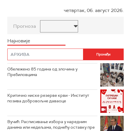
четвртак, 06. август 2026.
Прогноза
Најновије
Обележено 85 година од злочина у
Пребиловцима
Критично ниске резерве крви - Институт
позива добровољне даваоце
Вучић: Расписивање избора у наредним
данима или недељама, поднећу оставку пре