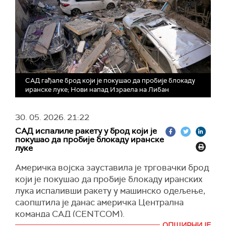
САД гађале брод који је покушао да пробије блокаду
иранске луке; Нови напад Израела на Либан
30. 05. 2026.
21:22
САД испалиле ракету у брод који је
покушао да пробије блокаду иранске
луке
Америчка војска зауставила је трговачки брод
који је покушао да пробије блокаду иранских
лука испаливши ракету у машинско одељење,
саопштила је данас америчка Централна
команда САД (CENTCOM).
ОПШИРНИЈЕ