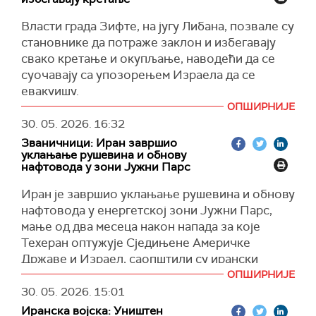
су неки највећи танкери на свету натоварени
Власти града Зифте, на југу Либана, позвале су
нафтом и течним природним гасом, прешле су
становнике да потраже заклон и избегавају
опасан прелаз, стварајући мали вентил за
свако кретање и окупљање, наводећи да се
олакшање глобалне економије.
суочавају са упозорењем Израела да се
Искључивање система АИС отежава
евакуишу.
електронско уочавање бродова и чини их
ОПШИРНИЈЕ
У саопштењу, општина је позвала "истрајне
мање изложеним иранским нападима. Да би се
30. 05. 2026.
16:32
становнике да се склоне где год је то могуће",
кретали мореузом, неки бродови остају у
Званичници: Иран завршио
додајући да они који то не могу треба да
контакту са америчким војним званичницима,
уклањање рушевина и обнову
остану у својим домовима из безбедносних
који користе радар, дронове и друге алате за
нафтовода у зони Јужни Парс
разлога, преноси
Ал Џазира
.
праћење саобраћаја и помоћ у безбедном
Иран је завршио уклањање рушевина и обнову
транзиту.
"Кретање и окупљања широм града су строго
нафтовода у енергетској зони Јужни Парс,
забрањени", наводи се у саопштењу.
Сједињене Америчке Државе их саветују када
мање од два месеца након напада за које
да се зауставе и како да одговоре на иранске
Општинске власти су, такође, упозориле да се
Техеран оптужује Сједињене Америчке
претње, према речима бродовласника и
грађани не окупљају на местима напада,
Државе и Израел, саопштили су ирански
америчких званичника.
наводећи да су "у случају било каквог
званичници.
ОПШИРНИЈЕ
ваздушног напада окупљања забрањена за све
(
30. 05. 2026.
Танјуг
)
15:01
Према речима заменика министра нафте
који нису на службеној дужности или
Иранска војска: Уништен
Хасана Абасзадеха, поједина петрохемијска