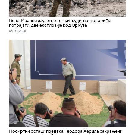
Венс: Иранци изузетно тешки људи, преговори ће
потрајати; две експлозије код Ормуза
06. 08. 2026.
Посмртни остаци предака Теодора Херцла сахрањени