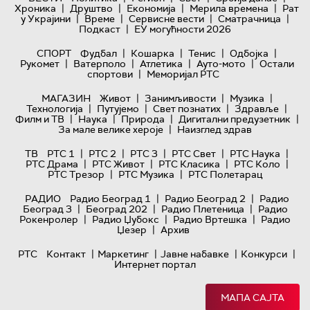
|
|
|
|
Хроника
Друштво
Економија
Мерила времена
Рат
|
|
|
|
у Украјини
Време
Сервисне вести
Сматрачница
|
Подкаст
ЕУ могућности 2026
|
|
|
|
СПОРТ
Фудбал
Кошарка
Тенис
Одбојка
|
|
|
|
Рукомет
Ватерполо
Атлетика
Ауто-мото
Остали
|
спортови
Меморијал РТС
|
|
|
МАГАЗИН
Живот
Занимљивости
Музика
|
|
|
|
Технологијa
Путујемо
Свет познатих
Здравље
|
|
|
|
Филм и ТВ
Наука
Природа
Дигитални предузетник
|
За мале велике хероје
Наизглед здрав
|
|
|
|
|
ТВ
РТС 1
РТС 2
РТС 3
РТС Свет
РТС Наука
|
|
|
|
РТС Драма
РТС Живот
РТС Класика
РТС Коло
|
|
РТС Трезор
РТС Музика
РТС Полетарац
|
|
РАДИО
Радио Београд 1
Радио Београд 2
Радио
|
|
|
Београд 3
Београд 202
Радио Плетеница
Радио
|
|
|
Рокенролер
Радио Џубокс
Радио Вртешка
Радио
|
Џезер
Архив
|
|
|
|
РТС
Контакт
Маркетинг
Јавне набавке
Конкурси
Интернет портал
МАПА САЈТА