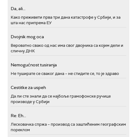
Da, ali...
Како преживети прва три дана катастрофе у Србији, и за
шта нас припрема ЕУ
Dvojnik mog oca
Вероватно свако од нас има свог двојника са којим дели и
сличну ДНК
Nemogućnost tusiranja
Не туширате се сваког дана – не стидите се, то је здраво
Cestitke za uspeh
Да ли сте знали да се најбоље грамофонске ручице
производе у Србији
Re: Eh...
Лесковачка спржа – производ са заштићеним географским
пореклом