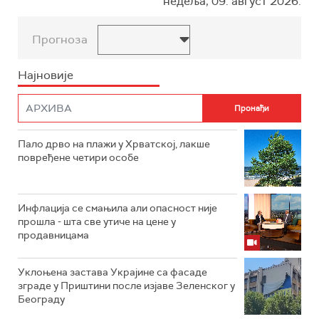
недеља, 09. август 2026.
Прогноза
Најновије
Пало дрво на плажи у Хрватској, лакше
повређене четири особе
Инфлација се смањила али опасност није
прошла - шта све утиче на цене у
продавницама
Уклоњена застава Украјине са фасаде
зграде у Приштини после изјаве Зеленског у
Београду