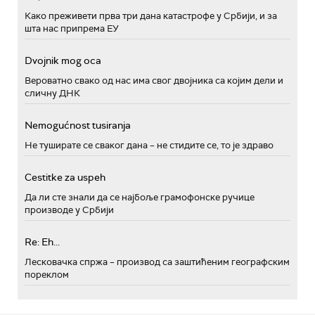
Како преживети прва три дана катастрофе у Србији, и за
шта нас припрема ЕУ
Dvojnik mog oca
Вероватно свако од нас има свог двојника са којим дели и
сличну ДНК
Nemogućnost tusiranja
Не туширате се сваког дана – не стидите се, то је здраво
Cestitke za uspeh
Да ли сте знали да се најбоље грамофонске ручице
производе у Србији
Re: Eh...
Лесковачка спржа – производ са заштићеним географским
пореклом