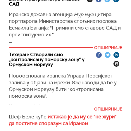
"спремни и наоружани", алудирајући на
одрживије од рата.
САД
спремност за дејство, уз снимак америчког
Иранска државна агенција
Нур њуз
цитира
потпредседника Џеја Ди Венса, који је на
портпарола Министарства спољних послова
конференцији за новинаре у Белој кући
Есмаила Багаија: "Примили смо ставове САД и
поручио да САД "неће склопити споразум који
преиспитујемо их."
би Ирану омогућио да дође до нуклеарног
оружја".
Пакистан наставља да посредује у размени
ОПШИРНИЈЕ
порука између Техерана и Вашингтона,
"Као што ми је председник Трамп управо
Техеран: Створили смо
додајући да је одржано неколико рунди
рекао, спремни смо за акцију. Не желимо да
„контролисану поморску зону“ у
комуникације на основу оригиналног иранског
Ормуском мореузу
идемо тим путем, али председник је спреман и
оквира од 14 тачака, додао је Багаи.
способан да делује, ако буде потребно", рекао
Новооснована иранска Управа Персијског
је Џеј Ди Венс.
залива у објави на мрежи
Икс
наводи да ће у
Ормуском мореузу бити "контролисана
поморска зона".
Управа, која је задужена за управљање
ОПШИРНИЈЕ
мореузом, одредила је зону као "линију која
Шеф Беле куће
истакао је да му се "не жури"
повезује Кух е Мобарак у Ирану и јужну
да постигне споразум са Ираном
.
Фуџејру у УАЕ на источној страни мореуза, са