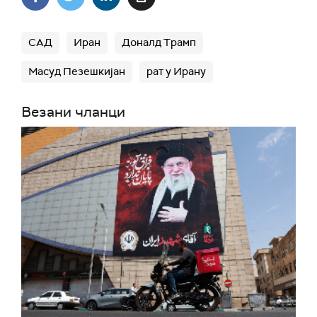
САД
Иран
Доналд Трамп
Масуд Пезешкијан
рат у Ирану
Везани чланци