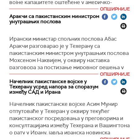
сматрати „једним великим неуспехом“.
војне капацитете оштећене у америчко-
израелским нападима, тврди Си-Ен-Ен
ОПШИРНИЈЕ
позивајући се на изворе упознате са
Аракчи са пакистанским министром
унутрашњих послова
проценама америчких обавештајних служби.
Четири извора навела су да америчка
Ирански министар спољних послова Абас
обавештајна заједница процењује да Иран
Аракчи разговарао је у Техерану са
знатно брже обнавља своју војску него што је
пакистанским министром унутрашњих послова
првобитно предвиђено.
Мохсеном Наквијем, у оквиру наставка
Према тим проценама, Иран убрзано обнавља
разговора за постизање мировног решења у
ракетне положаје, лансере и производне
сукобу са Сједињеним Америчким Државама.
ОПШИРНИЈЕ
капацитете за кључне системе наоружања
Начелник пакистанске војске у
Иранска агенција Ирна наводи да је сврха
уништене током сукоба, што значи да и даље
Техерану усред напора за споразум
посете пакистанског министра унутрашњих
између САД и Ирана
представља значајну претњу регионалним
послова Техерану наставак процеса
савезницима уколико амерички председник
Начелник пакистанске војске Асим Мунир
посредовања у преговорима између Ирана и
Доналд Трамп обнови бомбардовање.
отпутоваће у Техеран у оквиру текућег
САД.
пакистанског посредовања у преговорима и
Један амерички званичник рекао је за Си-Ен-
Ово је друга посета Мохсена Наквија Техерану
консултацијама између Техерана и Вашингтона
Ен да поједине процене указују да би Иран
ове недеље, а он се током претходне посете
о рату у Ирану, јавља иранска новинска
могао у потпуности да обнови способност
састао и консултовао са више иранских