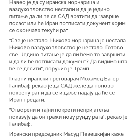
линијом која повезује крај острва Кешм у
Навео је да су иранска морнарица и
Ирану и Ум ел Кувајн у УАЕ на западној страни
ваздухопловство нестали и да је једино
мореуза".
питање да ли ће се САД вратити да "заврше
посао" или ће Иран потписати документ којим
Наводи се да ће транзит кроз подручје ради
се окончава текући рат.
проласка кроз мореуз захтевати координацију
и одобрење од власти.
"Све је нестало. Њихова морнарица је нестала.
Њихово ваздухопловство је нестало. Готово
све. Једино питање је да ли ћемо то завршити
и да ли ће потписати документ? Да видимо шта
ће се десити", поручио је Трамп.
Главни ирански преговарач Мохамед Багер
Галибаф рекао је да САД желе да поново
покрену рат и да се и даље надају да ће се
Иран предати.
"Отворени и тајни покрети непријатеља
показују да он тражи нову рунду рата", рекао је
Галибаф.
Ирански председник Масуд Пезешкијан каже