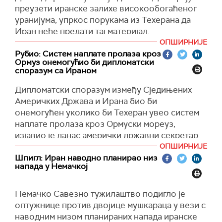
преузети иранске залихе високообогаћеног
уранијума, упркос порукама из Техерана да
Иран неће предати тај материјал.
ОПШИРНИЈЕ
"Преузећемо га. Не треба нам, не желимо га.
Рубио: Систем наплате пролаза кроз
Вероватно ћемо га уништити када га
Ормуз онемогућио би дипломатски
преузмемо, али нећемо дозволити да га они
споразум са Ираном
задрже", рекао је Трамп новинарима у Белој
Дипломатски споразум између Сједињених
кући, пренео је Ројтерс.
Америчких Држава и Ирана био би
Према проценама америчких званичника,
онемогућен уколико би Техеран увео систем
Иран поседује више од 400 килограма
наплате пролаза кроз Ормуски мореуз,
високообогаћеног уранијума, за који Трамп
изјавио је данас амерички државни секретар
тврди да је затрпан након америчких и
Марко Рубио.
ОПШИРНИЈЕ
израелских ваздушних удара изведених пре
Шпигл: Иран наводно планирао низ
Рубио је рекао новинарима да нико у свету
скоро годину дана на иранска нуклеарна
напада у Немачкој
није за систем наплате пролаза кроз Ормуски
постројења.
мореуз.
Немачко Савезно тужилаштво подигло је
(Танјуг, Reuters)
"То не може да се деси. Било би
оптужнице против двојице мушкараца у вези с
неприхватљиво. То би учинило дипломатски
наводним низом планираних напада иранске