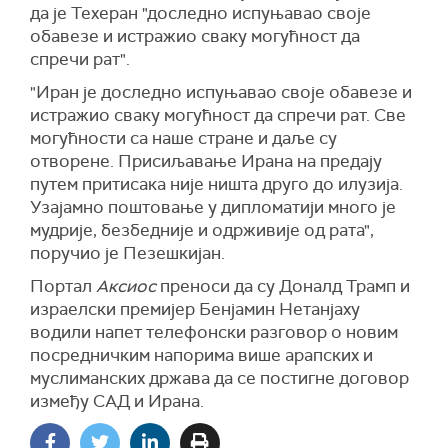
да је Техеран "доследно испуњавао своје
обавезе и истражио сваку могућност да
спречи рат".
"Иран је доследно испуњавао своје обавезе и
истражио сваку могућност да спречи рат. Све
могућности са наше стране и даље су
отворене. Присиљавање Ирана на предају
путем притисака није ништа друго до илузија.
Узајамно поштовање у дипломатији много је
мудрије, безбедније и одрживије од рата",
поручио је Пезешкијан.
Портал
Аксиос
преноси да су Доналд Трамп и
израелски премијер Бенјамин Нетанјаху
водили напет телефонски разговор о новим
посредничким напорима више арапских и
муслиманских држава да се постигне договор
између САД и Ирана.