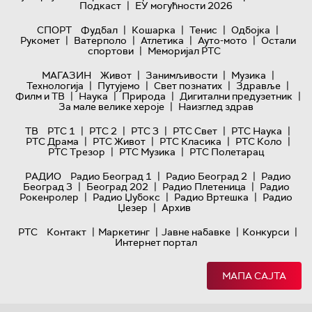
|
Подкаст
ЕУ могућности 2026
|
|
|
|
СПОРТ
Фудбал
Кошарка
Тенис
Одбојка
|
|
|
|
Рукомет
Ватерполо
Атлетика
Ауто-мото
Остали
|
спортови
Меморијал РТС
|
|
|
МАГАЗИН
Живот
Занимљивости
Музика
|
|
|
|
Технологијa
Путујемо
Свет познатих
Здравље
|
|
|
|
Филм и ТВ
Наука
Природа
Дигитални предузетник
|
За мале велике хероје
Наизглед здрав
|
|
|
|
|
ТВ
РТС 1
РТС 2
РТС 3
РТС Свет
РТС Наука
|
|
|
|
РТС Драма
РТС Живот
РТС Класика
РТС Коло
|
|
РТС Трезор
РТС Музика
РТС Полетарац
|
|
РАДИО
Радио Београд 1
Радио Београд 2
Радио
|
|
|
Београд 3
Београд 202
Радио Плетеница
Радио
|
|
|
Рокенролер
Радио Џубокс
Радио Вртешка
Радио
|
Џезер
Архив
|
|
|
|
РТС
Контакт
Маркетинг
Јавне набавке
Конкурси
Интернет портал
МАПА САЈТА