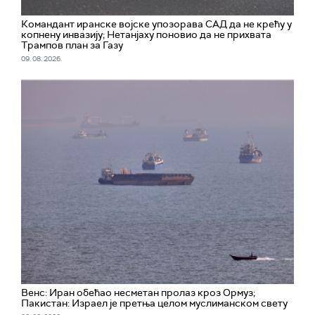
Командант иранске војске упозорава САД да не крећу у
копнену инвазију; Нетанјаху поновио да не прихвата
Трампов план за Газу
09. 08. 2026.
Венс: Иран обећао несметан пролаз кроз Ормуз;
Пакистан: Израел је претња целом муслиманском свету