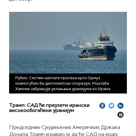
Рубио: Систем наплате пролаза кроз Ормуз
онемогућио би дипломатски споразум; Моџтаба
Хамнеи забрањује уклањање уранијума из Ирана
Трамп: САД ће преузети ирански
високообогаћени уранијум
Председник Сједињених Америчких Држава
Доналд Трамп изјавио је да ће САД на крају