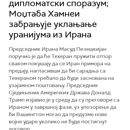
дипломатски споразум;
Моџтаба Хамнеи
забрањује уклањање
уранијума из Ирана
Председник Ирана Масуд Пезешкијан
поручио је да ће Техеран пружити отпор
сваком покушају да се Иран примора на
предају, нагласивши да би сарадња са
Техераном требало да буде заснована на
узајамном поштовању. Председник
Сједињених Америчких Држава Доналд
Трамп изјавио је у среду да су преговори са
Ираном у завршној фази, уз упозорење да
би Вашингтон могао да предузме нове
војне ударе уколико не буде постигнут
договор.