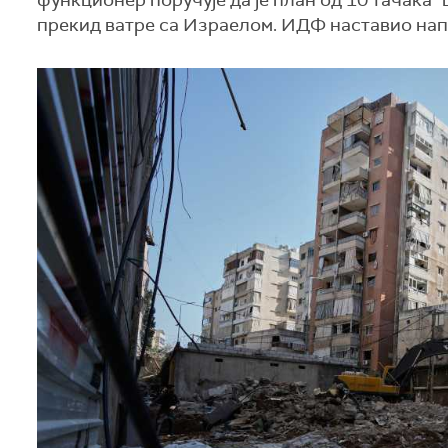
функционер поручује да је план од 10 тачака "
прекид ватре са Израелом. ИДФ наставио напа