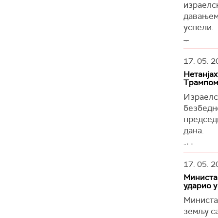
израелск
давањем 
успели.
Током с
Мохсином
17. 05. 2
доживел
Нетанјах
Ирана к
Трампо
Техерана
Израелск
Како је 
безбедн
председ
Ирански
дана.
Авганист
Ирана са
"Наше оч
састанка
(
Танјуг/
17. 05. 2
усред и
Министар
да поно
ударио у
Говорећи
Министар
путовања
земљу са