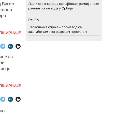
д Багер
Да ли сте знали да се најбоље грамофонске
ручице производе у Србији
ослова
 обара
ора
ампа који
Re: Eh...
Лесковачка спржа – производ са
мислиле да
заштићеним географским пореклом
ПШИРНИЈЕ
недавни
у Ирана
носи
а је
а
е
ане са
али сада
 би
аду,
ио је
не
 пренела
ПШИРНИЈЕ
еде до
ко-