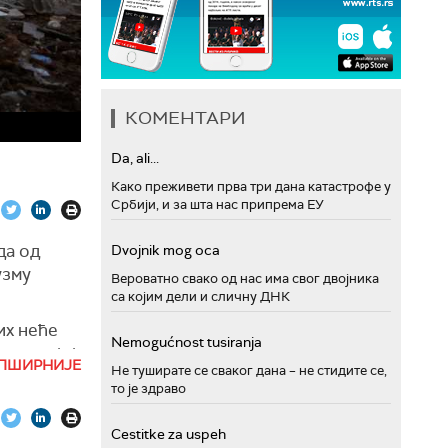
КОМЕНТАРИ
Da, ali...
Како преживети прва три дана катастрофе у
Србији, и за шта нас припрема ЕУ
да од
Dvojnik mog oca
узму
Вероватно свако од нас има свог двојника
са којим дели и сличну ДНК
их неће
Nemogućnost tusiranja
 на својој
ПШИРНИЈЕ
Не туширате се сваког дана – не стидите се,
то је здраво
циал
 на
Cestitke za uspeh