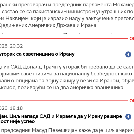
 авион.
ирански преговарач и председник парламента Мохаме
 састао се са пакистанским министром унутрашњих п
 је приказан амерички разарач са заставом САД како
м Наквијем, који је изразио наду у закључење прегов
 са иранском заставом док је у углу екрана снимак Тр
Сједињених Америчких Држава и Ирана.
"
је осудио владе региона Персијског залива “које су 
имамо га на нишану. Ватра - бум".
О
исуство Америке донети безбедност”, и додао да су 
е раније ове недеље одбацио најновију мировну понуд
026.
20:32
, међутим, показали да то присуство не само да не до
ихватљиву, док је отворено говорио о разарањима кој
уторак са саветницима о Ирану
т, већ штавише ствара несигурност, пренела је иранск
 војска већ изазвала у Ирану, као и о циљевима које ј
нична агенција
Мехр
.
а, али би могла поново да размотри.
ник САД Доналд Трамп у уторак би требало да се саст
 изјавио да су Иран и Пакистан и раније били блиски, 
највишим саветницима за националну безбедност како
лижи. Он се осврнуо на преговоре одржане у Исламаб
али о опцијама за војну акцију у вези са Ираном, објав
ши да се Калибаф том приликом заложио за национал
ксиос, позивајући се на два америчка званичника.
е Ирана, а истовремено радио на решавању проблема,
)
зира
.
О
026.
18:18
е истовремено изразио наду да Пакистан може да дов
ан: Циљ напада САД и Израела да у Ирану рашире
ења тих преговора”.
ост није успео
 председник Масуд Пезешкијан каже да је циљ америч