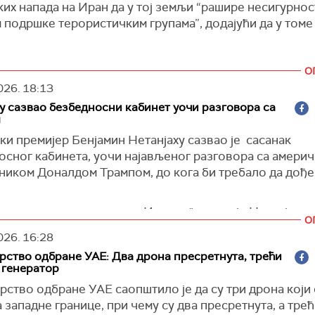
их напада на Иран да у тој земљи “рашире несигурнос
подршке терористичким групама”, додајући да у томе
астанка са пакистанским министром унутрашњих посло
О
 Наквијем, Пезешкијан је такође казао да су ови пл
026.
18:13
и неуспех захваљујујући “сарадњи и одговорности су
у сазвао безбедносни кабинет уочи разговора са
ако би спречили сваку злоупотребу њихове териториј
м
”, пренела је агенција
Фарс
.
и премијер Бенјамин Нетанјаху сазвао је сасанак
истакао, то је вредан и похвалан чин.
осног кабинета, уочи најављеног разговора са амери
ником Доналдом Трампом, до кога би требало да дође 
 председник је истовремено захвалио Пакистану, Ира
ану “на томе што нису дозволили било какву акцију п
 њихове територије”.
и су отворене у вези са Ираном", рекао је Нетанјаху 
О
 кабинета који је одржан у његовој канцеларији у Јер
Фарс
)
026.
16:28
звештаја да се Сједињене Америчке Државе и Израел 
ство одбране УАЕ: Два дрона пресретнута, трећи
во покрену рат са Ираном, преноси
Тајмс оф Израел
.
 генератор
 о Трампу, он је навео да ће "свакако чути утиске са 
ство одбране УАЕ саопштило је да су три дрона који 
 у Кину, можда и друге ствари".
 западне границе, при чему су два пресретнута, а трећ