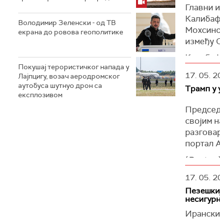
ирански
Главни 
Калибаф
На видеу
Володимир Зеленски - од ТВ
Мохсино
летелицу
екрана до ровова геополитике
између 
говори: 
Калибаф 
У реду, 
Покушај терористичког напада у
ће им пр
Трамп ј
17. 05. 2
Лајпцигу, возач аеродромског
догађаји
као непр
аутобуса шутнуо дрон са
Трамп у 
сигурнос
експлозивом
америчка
полузва
поштедел
Председ
Накви је
својим 
(Танјуг)
су још б
разговар
истакав
портал А
интерес
(
Reuters
је
Ал Џа
17. 05. 2
Накви ј
Пезешкиј
“закључ
несигурн
(Танјуг)
Ирански