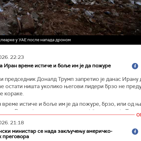
клеарке у УАЕ после напада дроном
026.
22:23
а Иран време истиче и боље им је да пожуре
и председник Доналд Трумп запретио је данас Ирану 
ће остати ништа уколико његови лидери брзо не пред
е кораке.
 време истиче и боље им је да пожуре, брзо, или од њ
ишта. Време је од пресудног значаја", написао је Трамп
О
рми
Трут
.
026.
21:18
ик Трамп је објавио у суботу на платформи Трутх Со
нски министар се нада закључењу америчко-
ип у којем се види како наводно наређује војни напад
х преговора