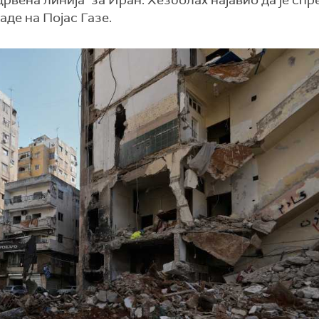
црвена линија" за Иран. Хезболах најавио да је спр
де на Појас Газе.