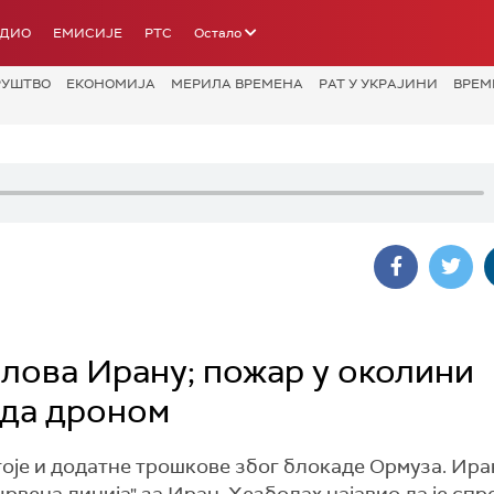
АДИО
ЕМИСИЈЕ
РТС
Остало
РУШТВО
ЕКОНОМИЈА
МЕРИЛА ВРЕМЕНА
РАТ У УКРАЈИНИ
ВРЕМ
слова Ирану; пожар у околини
ада дроном
оје и додатне трошкове због блокаде Ормуза. Ир