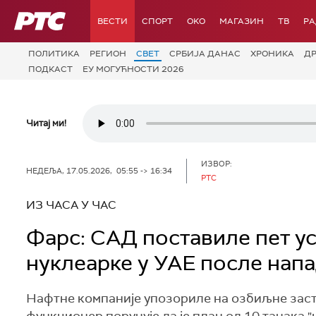
РТС
ВЕСТИ
СПОРТ
OKO
МАГАЗИН
ТВ
Р
ПОЛИТИКА
РЕГИОН
СВЕТ
СРБИЈА ДАНАС
ХРОНИКА
Д
ПОДКАСТ
ЕУ МОГУЋНОСТИ 2026
Читај ми!
ИЗВОР:
НЕДЕЉА, 17.05.2026, 05:55 -> 16:34
РТС
ИЗ ЧАСА У ЧАС
Фарс: САД поставиле пет у
нуклеарке у УАЕ после нап
Нафтне компаније упозориле на озбиљне заст