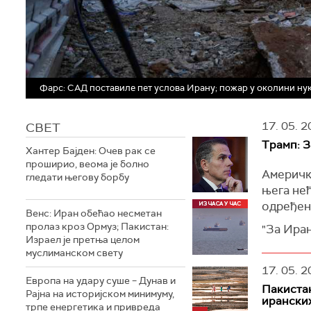
Фарс: САД поставиле пет услова Ирану; пожар у околини ну
17. 05. 2
СВЕТ
Трамп: З
Хантер Бајден: Очев рак се
проширио, веома је болно
Америчк
гледати његову борбу
њега не
одређен
Венс: Иран обећао несметан
пролаз кроз Ормуз; Пакистан:
"За Иран
Израел је претња целом
остати н
муслиманском свету
платфо
17. 05. 2
Европа на удару суше – Дунав и
Председн
Пакиста
Рајна на историјском минимуму,
видео-кл
ирански
трпе енергетика и привреда