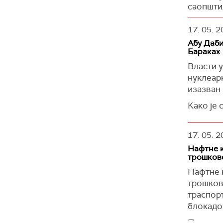
саопшти
ослобађ
Како је 
Претходн
17. 05. 2
влада сп
одговор
Абу Даби
који пло
прослед
Бараках
затражио
Неимено
Власти у
је Јонха
Техеран 
нуклеар
С друге 
региону,
изазван
актуелно
безбедн
Како је 
се обез
гаранциј
има пов
тензија.
Према н
Федералн
17. 05. 2
Према ра
постиза
системи
неидент
истовре
Нафтне к
трошков
"ХММ Нам
(Ројтерс
Техеран,
саопштил
Нафтне 
укидање 
трошков
(Танјуг, 
чврсте 
траспорт
са Ваши
блокадо
У одгов
Пошиљке