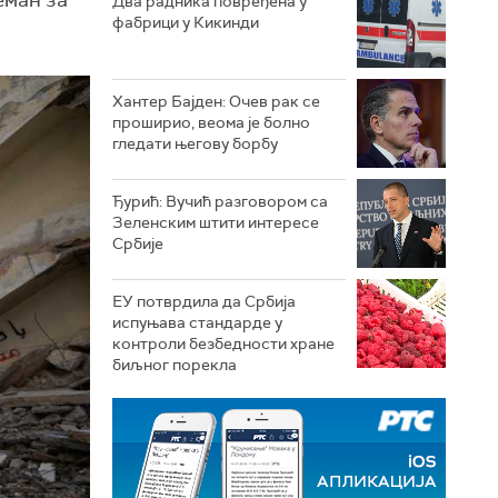
еман за
Два радника повређена у
фабрици у Кикинди
Хантер Бајден: Очев рак се
проширио, веома је болно
гледати његову борбу
Ђурић: Вучић разговором са
Зеленским штити интересе
Србије
ЕУ потврдила да Србија
испуњава стандарде у
контроли безбедности хране
биљног порекла