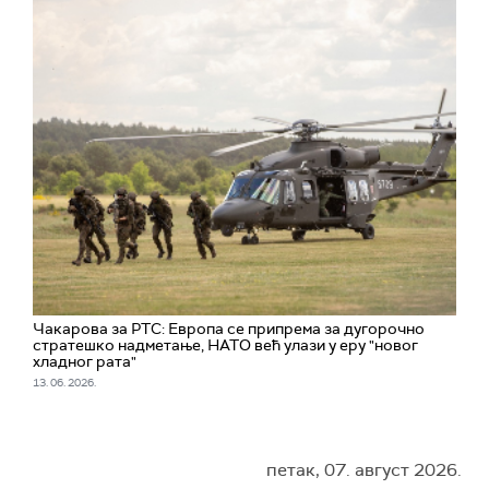
Чакарова за РТС: Европа се припрема за дугорочно
стратешко надметање, НАТО већ улази у еру "новог
хладног рата"
13. 06. 2026.
петак, 07. август 2026.