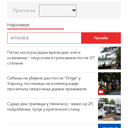
Прогноза
Најновије
Петак носи још један врели дан, али и
освежење – пљускови и грмљавина после 37
степени
Сећање на убијене дан после "Олује" у
Уздољу, посланица на комеморацији
прочитала сведочење једине преживеле
Судар два трамваја у Немачкој – више од 25
повређених, троје у критичном стању