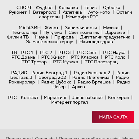
|
|
|
|
СПОРТ
Фудбал
Кошарка
Тенис
Одбојка
|
|
|
|
Рукомет
Ватерполо
Атлетика
Ауто-мото
Остали
|
спортови
Меморијал РТС
|
|
|
МАГАЗИН
Живот
Занимљивости
Музика
|
|
|
|
Технологијa
Путујемо
Свет познатих
Здравље
|
|
|
|
Филм и ТВ
Наука
Природа
Дигитални предузетник
|
За мале велике хероје
Наизглед здрав
|
|
|
|
|
ТВ
РТС 1
РТС 2
РТС 3
РТС Свет
РТС Наука
|
|
|
|
РТС Драма
РТС Живот
РТС Класика
РТС Коло
|
|
РТС Трезор
РТС Музика
РТС Полетарац
|
|
РАДИО
Радио Београд 1
Радио Београд 2
Радио
|
|
|
Београд 3
Београд 202
Радио Плетеница
Радио
|
|
|
Рокенролер
Радио Џубокс
Радио Вртешка
Радио
|
Џезер
Архив
|
|
|
|
РТС
Контакт
Маркетинг
Јавне набавке
Конкурси
Интернет портал
МАПА САЈТА
Приватност
Copyright
Правила употребе садржаја
Мапа
|
|
|