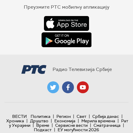
Преузмите РТС мобилну апликацију
Радио Телевизија Србије
|
|
|
|
ВЕСТИ
Политика
Регион
Свет
Србија данас
|
|
|
|
Хроника
Друштво
Економија
Мерила времена
Рат
|
|
|
|
у Украјини
Време
Сервисне вести
Сматрачница
|
Подкаст
ЕУ могућности 2026