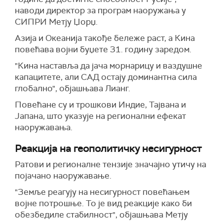
наводи директор за програм наоружања
у
СИПРИ Метју Џорџ
.
Азија и Океанија такође бележе раст, а Кина
повећава војни буџете 31. годину заредом.
"Кина наставља да јача морнарицу и ваздушне
капацитете, али САД остају доминантна сила
глобално", објашњава Лианг.
Повећане су и трошкови Индие, Тајвана и
Јапана, што указује на регионални ефекат
наоружавања.
Реакција на геополитичку несигурност
Ратови и регионалне тензије значајно утичу на
појачано наоружавање.
"Земље реагују на несигурност повећањем
војне потрошње. То је вид реакције како би
обезбедиле стабилност", објашњава Метју