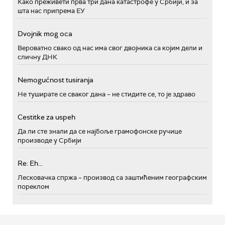
Како преживети прва три дана катастрофе у Србији, и за
шта нас припрема ЕУ
Dvojnik mog oca
Вероватно свако од нас има свог двојника са којим дели и
сличну ДНК
Nemogućnost tusiranja
Не туширате се сваког дана – не стидите се, то је здраво
Cestitke za uspeh
Да ли сте знали да се најбоље грамофонске ручице
производе у Србији
Re: Eh...
Лесковачка спржа – производ са заштићеним географским
пореклом