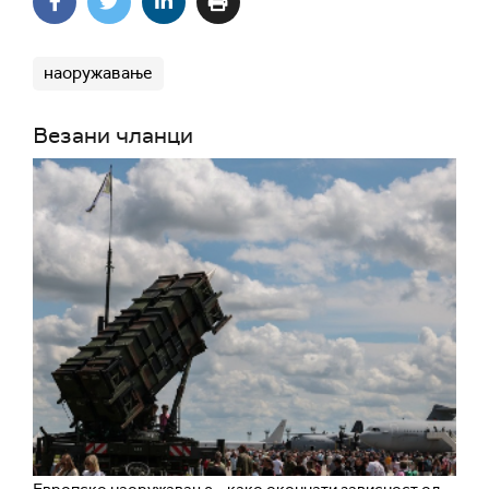
наоружавање
Везани чланци