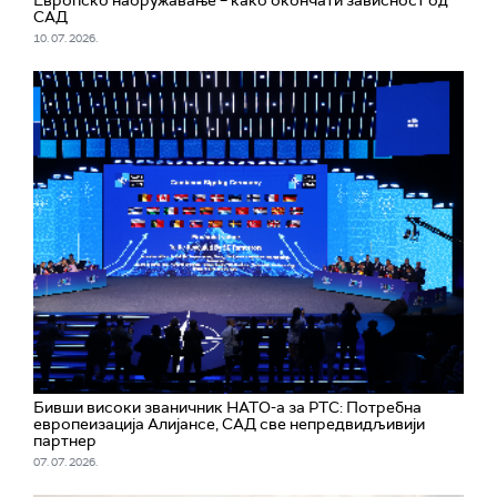
Европско наоружавање – како окончати зависност од
САД
10. 07. 2026.
Бивши високи званичник НАТО-а за РТС: Потребна
европеизација Алијансе, САД све непредвидљивији
партнер
07. 07. 2026.