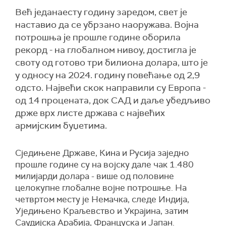
Већ једанаесту годину заредом, свет је
наставио да се убрзано наоружава. Војна
потрошња је прошле године оборила
рекорд - на глобалном нивоу, достигла је
своту од готово три билиона долара, што је
у односу на 2024. годину повећање од 2,9
одсто. Највећи скок направили су Европа -
од 14 процената, док САД и даље убедљиво
држе врх листе држава с највећих
армијским буџетима.
Сједињене Државе, Кина и Русија заједно
прошле године су на војску дале чак 1.480
милијарди долара - више од половине
целокупне глобалне војне потрошње. На
четвртом месту је Немачка, следе Индија,
Уједињено Краљевство и Украјина, затим
Саудијска Арабија, Француска и Јапан.