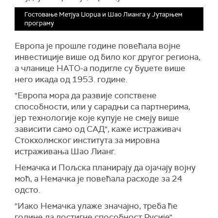
Гостовање Метјуа Џорџа и Шао Лианга у Јутарњем
програму
Европа је прошле године повећала војне
инвестиције више од било ког другог региона,
а чланице НАТО-а подигле су буџете више
него икада од 1953. године.
"Европа мора да развије сопствене
способности, или у сарадњи са партнерима,
јер технологије које купује не смеју више
зависити само од САД", каже истраживач
Стокхолмског института за мировна
истраживања Шао Лианг.
Немачка и Пољска планирају да ојачају војну
моћ, а Немачка је повећала расходе за 24
одсто.
"Иако Немачка улаже значајно, треба ће
године да достигне способност Русије",