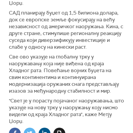
Џорџ.
САД планирају буџет од 1,5 билиона долара,
док се европске земље фокусирају на већу
независност од америчког наоружања. Кина, с
друге стране, стимулише регионалну реакцију
суседа који диверзификују инвестиције и
слабе у односу на кинески раст.
Све ово указује на глобалну трку у
наоружавању која није виђена од краја
Хладног рата. Повећање војних буџета на
свим континентима и континуирана
модернизација оружаних снага представљају
изазов за међународну стабилност и мир.
"Свет је у порасту појачаног наоружавања, што
указује на нову трку у наоружању коју нисмо
видели од краја Хладног рата", каже Метју
Џорџ.