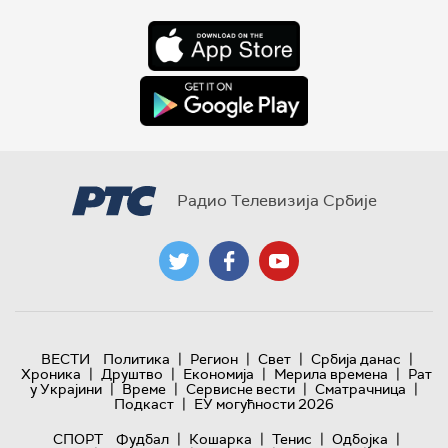
Радио Телевизија Србије
|
|
|
|
ВЕСТИ
Политика
Регион
Свет
Србија данас
|
|
|
|
Хроника
Друштво
Економија
Мерила времена
Рат
|
|
|
|
у Украјини
Време
Сервисне вести
Сматрачница
|
Подкаст
ЕУ могућности 2026
|
|
|
|
СПОРТ
Фудбал
Кошарка
Тенис
Одбојка