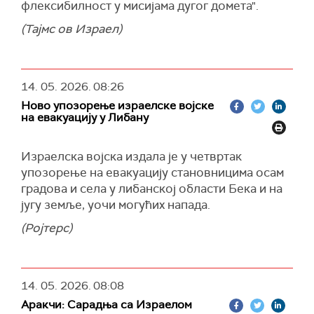
флексибилност у мисијама дугог домета".
(Тајмс ов Израел)
14. 05. 2026.
08:26
Ново упозорење израелске војске
на евакуацију у Либану
Израелска војска издала је у четвртак
упозорење на евакуацију становницима осам
градова и села у либанској области Бека и на
југу земље, уочи могућих напада.
(Ројтерс)
14. 05. 2026.
08:08
Аракчи: Сарадња са Израелом