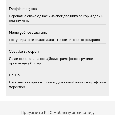
Dvojnik mog oca
Вероватно свако од нас има свог двојника са којим дели и
сличну ДНК
Nemogućnost tusiranja
Не туширате се сваког дана – не стидите се, то је здраво
Cestitke za uspeh
Да ли сте знали да се најбоље грамофонске ручице
производе у Србији
Re: Eh...
Лесковачка спржа – производ са заштићеним географским
пореклом
Преузмите РТС мобилну апликацију