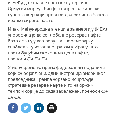
између две главне светске суперсиле,
Лист Волстрит џорнал објавио је у понедељак
Ормуски мореуз био је отворен за кинески
да су Емирати спровели серију "тајних" напада
супертанкер који превози два милиона барела
на Иран током америчко-израелске акције.
ирачке сирове нафте.
Према наводима, нападачи су у великој мери
Ипак, Међународна агенција за енергију (ИЕА)
користили америчке војне базе, људство и
упозорила је да се глобалне резерве нафте
опрему распоређене у државама дуж
брзо смањују као резултат поремећаја у
Персијског залива, укључујући УАЕ, Катар,
снабдевању изазваног ратом у Ирану, што
Бахреин, Кувајт и Саудијску Арабију, као и
прети будућим скоковима цена нафте,
Јордан, за извођење удара на Иран.
преноси
Си-Ен-Ен
.
Као одговор, Иран је покренуо најмање 100
У међувремену, према федералним подацима
таласа одмаздних удара, гађајући стратешке
који су објављени, администрација америчког
америчке и израелске циљеве у тим земљама.
председника Трампа убрзано исцрпљује
Исламска Република више пута је упозорила
стратешке резерве нафте и то најбржим
државе које помажу нападачима да не
темпом који је до сада забележен, преноси
Си-
настављају да дозвољавају коришћење своје
Ен-Ен
.
територије као полазне основе за такву, како
наводи, незакониту агресију.
Иран је такође истакао да присуство војних