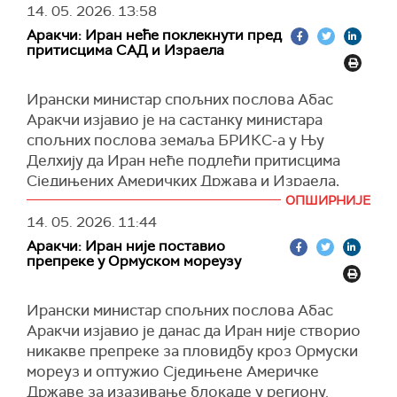
потпуног затварања.
Си Ђинпинга у Пекингу.
14. 05. 2026.
13:58
Аракчи: Иран неће поклекнути пред
(
Al Jazeera
)
"Кинеска страна је рекла да није за
притисцима САД и Израела
милитаризацију Ормуског мореуза и да није за
систем наплате пролаза, а то је и наш став",
Ирански министар спољних послова Абас
рекао је Рубио у интервјуу за Ен-Би-Си њуз
Аракчи изјавио је на састанку министара
после више од два сата разговора америчке и
спољних послова земаља БРИКС-а у Њу
кинеске делегације.
Делхију да Иран неће подлећи притисцима
Рубио је навео да су Трамп и Си "пронашли
Сједињених Америчких Држава и Израела,
заједнички језик око Ирана", истичући да је
оценивши да је "империјална сила у опадању"
ОПШИРНИЈЕ
Кина поновила противљење развоју
прибегла агресији и дестабилизацији региона,
14. 05. 2026.
11:44
нуклеарног оружја у Техерану.
позивајући чланице БРИКС-а да осуде
Аракчи: Иран није поставио
Према његовим речима, Вашингтон није
препреке у Ормуском мореузу
кршење међународног права и подрже
тражио помоћ Пекинга у вези са Ираном.
успостављање праведнијег светског поретка.
Ирански министар спољних послова Абас
"Не тражимо помоћ Кине. Није нам потребна
Он је навео да је Иран "неуништив" и да из
Аракчи изјавио је данас да Иран није створио
њихова помоћ", рекао је Рубио.
сваког притиска излази снажнији и
никакве препреке за пловидбу кроз Ормуски
уједињенији.
Он је додао да би евентуална дестабилизација
мореуз и оптужио Сједињене Америчке
Ормуског мореуза имала глобалне последице
Према његовим речима, Сједињене Америчке
Државе за изазивање блокаде у региону.