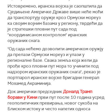
Заједом ел Нахјаном, што је негирано из
Истовремено, иранска војска је саопштила да
Емирата.
Сједињене Америчке Државе више неће моћи
да транспортују оружје кроз Ормуски мореуз
"Непријатељство према великом народу
ка својим војним базама у региону, тврдећи да
Ирана је непромишљена коцка. Сарадња са
је стратешки пловни пут сада под
Израелом у томе – је неопростива", поручио је
"координисаном контролом" иранских
Аракчи.
оружаних снага.
"Они који сарађују са Израелом како би
"Од сада нећемо дозволити америчком оружју
посејали поделе сносиће последице“, додао
да прелази Ормуски мореуз и улази у
је.
регионалне базе. Свака земља која жели да
Извор упознат са састанком рекао је за
прође кроз пловни пут мора то учинити под
Ројтерс
да су се Нетанјаху и бин Зајед састали
надзором иранских оружаних снага", рекао је
26. марта у граду Ал Аин, у емирату Дубаи,
портпарол иранске војске бригадни генерал
близу границе са Оманом, и да је разговор
Мохамед Акраминија.
трајао неколико сати.
Док амерички председник
Доналд Трамп
Ове информације појавиле су се у тренутку
борави у Кини
први пут после 10 година усред
све чешћих извештаја о координацији Израела
геополитичких превирања, новог сукоба на
и УАЕ током агресије.
Блиском истоку и често напетих односа