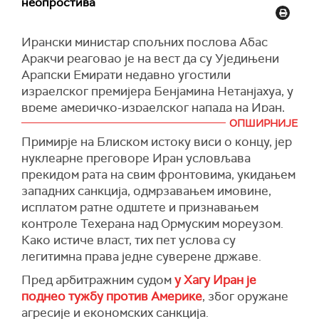
неопростива
Ирански министар спољних послова Абас
Аракчи реаговао је на вест да су Уједињени
Арапски Емирати недавно угостили
израелског премијера Бенјамина Нетанјахуа, у
време америчко-израелског напада на Иран,
оценивши да је сарадња са Израелом
ОПШИРНИЈЕ
"неопростива", пише агенција Тасним.
Примирје на Блиском истоку виси о концу, јер
нуклеарне преговоре Иран условљава
"Нетанјаху је сада јавно открио оно што су
прекидом рата на свим фронтовима, укидањем
иранске безбедносне службе одавно пренеле
западних санкција, одмрзавањем имовине,
нашем руководству", написао је Аракчи у
исплатом ратне одштете и признавањем
објави на мрежи Икс, након што је израелски
контроле Техерана над Ормуским мореузом.
премијер потврдио да је посета уследила
Како истиче власт, тих пет услова су
после почетка, како је навео, "ничим изазване
легитимна права једне суверене државе.
агресије 28. фебруара".
Пред арбитражним судом
у Хагу Иран је
Према саопштењу из канцеларије израелског
поднео тужбу против Америке
, због оружане
премијера, током те посете Нетанјаху се
агресије и економских санкција.
састао са председником УАЕ Мухамедом бих