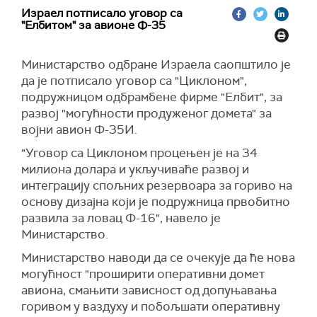
Израел потписало уговор са
"Елбитом" за авионе Ф-35
Министарство одбране Израела саопштило је
да је потписало уговор са "Циклоном",
подружницом одбрамбене фирме "Елбит", за
развој "могућности продуженог домета" за
војни авион Ф-35И.
"Уговор са Циклоном процењен је на 34
милиона долара и укључиваће развој и
интеграцију спољних резервоара за гориво на
основу дизајна који је подружница првобитно
развила за ловац Ф-16", навело је
Министарство.
Министарство наводи да се очекује да ће нова
могућност "проширити оперативни домет
авиона, смањити зависност од допуњавања
горивом у ваздуху и побољшати оперативну