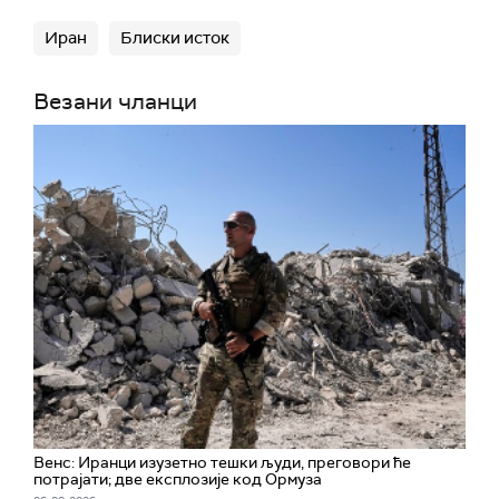
капацитета и особља његових противника на
Иран
Блиски исток
територији тих држава, као и омогућавање
напада, на крају доводи до повећања
Везани чланци
несигурности у тим земљама, уместо да штити
њихове интересе.
(Тасним, Ројтерс, Волстрит џорнал)
Венс: Иранци изузетно тешки људи, преговори ће
потрајати; две експлозије код Ормуза