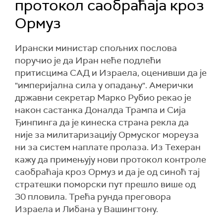
протокол саобраћаја кроз
Ормуз
Ирански министар спољних послова
поручио је да Иран неће подлећи
притисцима САД и Израела, оценивши да је
"империјална сила у опадању". Амерички
државни секретар Марко Рубио рекао је
након састанка Доналда Трампа и Сија
Ђинпинга да је кинеска страна рекла да
није за милитаризацију Ормуског мореуза
ни за систем наплате пролаза. Из Техеран
кажу да примењују нови протокол контроле
саобраћаја кроз Ормуз и да је од синоћ тај
стратешки поморски пут прешло више од
30 пловила. Трећа рунда преговора
Израела и Либана у Вашингтону.