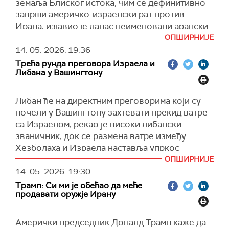
земаља Блиског истока, чим се дефинитивно
заврши америчко-израелски рат против
Ирана, изјавио је данас неименовани арапски
дипломата за
Фајненшел тајмс
(ФТ).
ОПШИРНИЈЕ
14. 05. 2026.
19:36
Извор британског листа је рекао да ће пакт
Трећа рунда преговора Израела и
бити обликован по узору на Хелсиншки
Либана у Вашингтону
споразум из 1975. године, који су САД и
европске земље потписале са Совјетским
Либан ће на директним преговорима који су
Савезом и њиховим савезницима.
почели у Вашингтону захтевати прекид ватре
Према речима дипломате, какав ће споразум
са Израелом, рекао је високи либански
бити постигнут "зависи од тога ко ће бити
званичник, док се размена ватре између
потписници".
Хезболаха и Израела наставља упркос
"Без Израела, то би могло бити
примирју које је ступило на снагу прошлог
ОПШИРНИЈЕ
контрапродуктивно јер се после Ирана
месеца.
14. 05. 2026.
19:30
сматрају највећим извором сукоба", казао је
Трамп: Си ми је обећао да меће
Званичник Стејт департмента потврдио је да је
допломата, који је додао и да Саудијсци
продавати оружје Ирану
састанак либанских и израелских изасланика,
инсистирају да Иран буде укључен у споразум.
заједно са америчким званичницима, почео је
Амерички председник Доналд Трамп каже да
Двојица дипломата, који су говорили под
око девет часова по локланом времену и