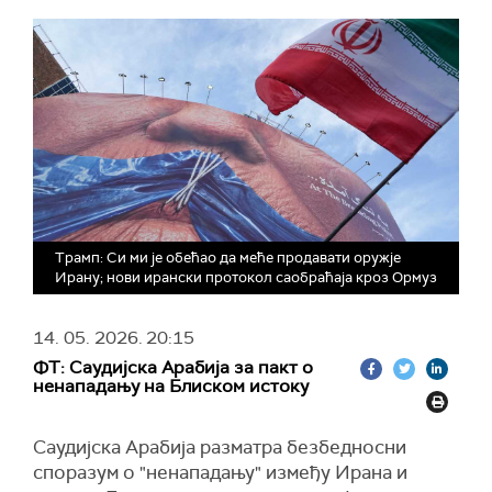
Трамп: Си ми је обећао да меће продавати оружје
Ирану; нови ирански протокол саобраћаја кроз Ормуз
14. 05. 2026.
20:15
ФТ: Саудијска Арабија за пакт о
ненападању на Блиском истоку
Саудијска Арабија разматра безбедносни
споразум о "ненападању" између Ирана и