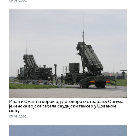
06. 08. 2026.
Иран и Оман на корак од договора о отварању Ормуза;
jеменска војска гађала саудијски танкер у Црвеном
мору
05. 08. 2026.