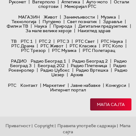
|
|
|
|
Рукомет
Ватерполо
Атлетика
Ауто-мото
Остали
|
спортови
Меморијал РТС
|
|
|
МАГАЗИН
Живот
Занимљивости
Музика
|
|
|
|
Технологијa
Путујемо
Свет познатих
Здравље
|
|
|
|
Филм и ТВ
Наука
Природа
Дигитални предузетник
|
За мале велике хероје
Наизглед здрав
|
|
|
|
|
ТВ
РТС 1
РТС 2
РТС 3
РТС Свет
РТС Наука
|
|
|
|
РТС Драма
РТС Живот
РТС Класика
РТС Коло
|
|
РТС Трезор
РТС Музика
РТС Полетарац
|
|
РАДИО
Радио Београд 1
Радио Београд 2
Радио
|
|
|
Београд 3
Београд 202
Радио Плетеница
Радио
|
|
|
Рокенролер
Радио Џубокс
Радио Вртешка
Радио
|
Џезер
Архив
|
|
|
|
РТС
Контакт
Маркетинг
Јавне набавке
Конкурси
Интернет портал
МАПА САЈТА
Приватност
Copyright
Правила употребе садржаја
Мапа
|
|
|
сајта