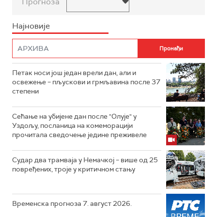
Прогноза
Најновије
Петак носи још један врели дан, али и
освежење – пљускови и грмљавина после 37
степени
Сећање на убијене дан после "Олује" у
Уздољу, посланица на комеморацији
прочитала сведочење једине преживеле
Судар два трамваја у Немачкој – више од 25
повређених, троје у критичном стању
Временска прогноза 7. август 2026.