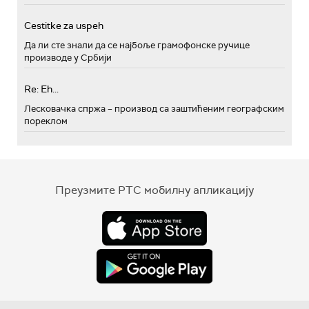
Cestitke za uspeh
Да ли сте знали да се најбоље грамофонске ручице
производе у Србији
Re: Eh...
Лесковачка спржа – производ са заштићеним географским
пореклом
Преузмите РТС мобилну апликацију