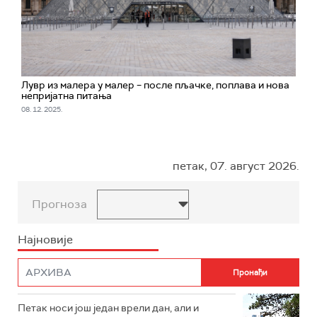
Лувр из малера у малер – после пљачке, поплава и нова
непријатна питања
08. 12. 2025.
петак, 07. август 2026.
Прогноза
Најновије
Петак носи још један врели дан, али и