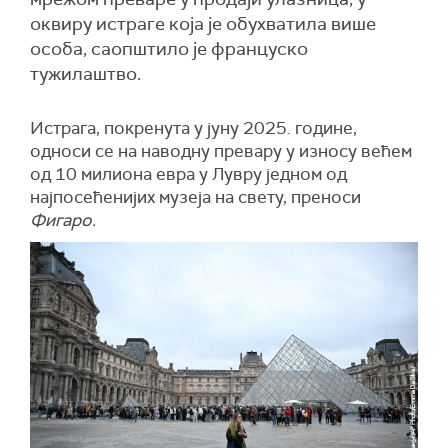
оквиру истраге која је обухватила више
особа, саопштило је француско
тужилаштво.
Истрага, покренута у јуну 2025. године,
односи се на наводну превару у износу већем
од 10 милиона евра у Лувру једном од
најпосећенијих музеја на свету, преноси
Фигаро.