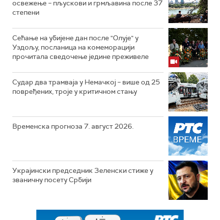
освежење – пљускови и грмљавина после 37
степени
Сећање на убијене дан после "Олује" у
Уздољу, посланица на комеморацији
прочитала сведочење једине преживеле
Судар два трамваја у Немачкој – више од 25
повређених, троје у критичном стању
Временска прогноза 7. август 2026.
Украјински председник Зеленски стиже у
званичну посету Србији