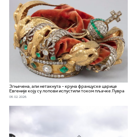
Згњечена, али нетакнута – круна француске царице
Евгеније коју су лопови испустили током пљачке Лувра
06. 02. 2026.