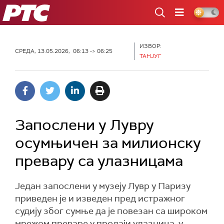
РТС
ИЗВОР:
СРЕДА, 13.05.2026, 06:13 -> 06:25
ТАНЈУГ
Запослени у Лувру
осумњичен за милионску
превару са улазницама
Један запослени у музеју Лувр у Паризу
приведен је и изведен пред истражног
судију због сумње да је повезан са широком
мрежом преваре у продаји улазница, у