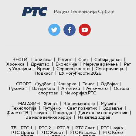
Радио Телевизија Србије
|
|
|
|
ВЕСТИ
Политика
Регион
Свет
Србија данас
|
|
|
|
Хроника
Друштво
Економија
Мерила времена
Рат
|
|
|
|
у Украјини
Време
Сервисне вести
Сматрачница
|
Подкаст
ЕУ могућности 2026
|
|
|
|
СПОРТ
Фудбал
Кошарка
Тенис
Одбојка
|
|
|
|
Рукомет
Ватерполо
Атлетика
Ауто-мото
Остали
|
спортови
Меморијал РТС
|
|
|
МАГАЗИН
Живот
Занимљивости
Музика
|
|
|
|
Технологијa
Путујемо
Свет познатих
Здравље
|
|
|
|
Филм и ТВ
Наука
Природа
Дигитални предузетник
|
За мале велике хероје
Наизглед здрав
|
|
|
|
|
ТВ
РТС 1
РТС 2
РТС 3
РТС Свет
РТС Наука
|
|
|
|
РТС Драма
РТС Живот
РТС Класика
РТС Коло