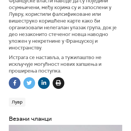
Француске власти наводе да су поједини
осумњичени, међу којима су и запослени у
Лувру, користили фалсификоване или
вишеструко коришћене карте како би
организовали нелегалан улазак група, док је
део незаконито стеченог новца наводно
уложен у некретнине у Француској и
иностранству.
Истрага се наставља, а тужилаштво не
искључује могућност нових хапшења и
проширења поступка.
Лувр
Везани чланци