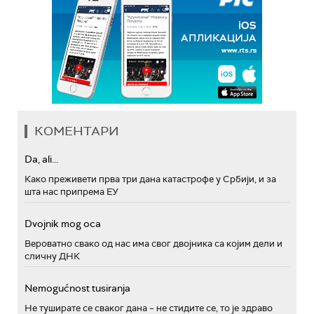
КОМЕНТАРИ
Da, ali...
Како преживети прва три дана катастрофе у Србији, и за
шта нас припрема ЕУ
Dvojnik mog oca
Вероватно свако од нас има свог двојника са којим дели и
сличну ДНК
Nemogućnost tusiranja
Не туширате се сваког дана – не стидите се, то је здраво