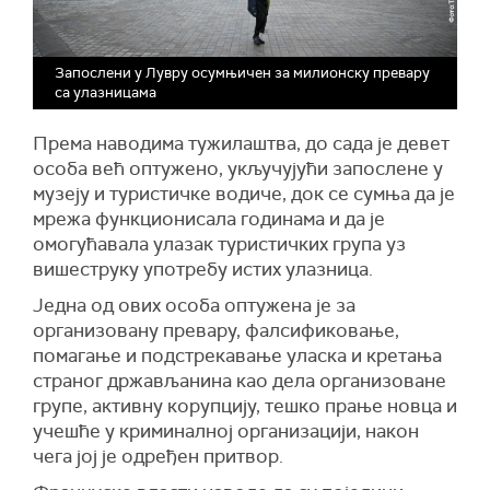
Запослени у Лувру осумњичен за милионску превару
са улазницама
Према наводима тужилаштва, до сада је девет
особа већ оптужено, укључујући запослене у
музеју и туристичке водиче, док се сумња да је
мрежа функционисала годинама и да је
омогућавала улазак туристичких група уз
вишеструку употребу истих улазница.
Једна од ових особа оптужена је за
организовану превару, фалсификовање,
помагање и подстрекавање уласка и кретања
страног држављанина као дела организоване
групе, активну корупцију, тешко прање новца и
учешће у криминалној организацији, након
чега јој је одређен притвор.