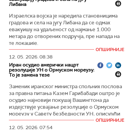
обогаћивање уранијума до 90 одсто. О томе
Либана
трају 74 дана, уз ограничен приступ само
ћемо разговарати у парламенту", објавио је
одобреним државним сајтовима.
Израелска војска је наредила становницима
Резаи.
градова и села на југу Либана да се одмах
Влада није навела тачан временски оквир за
(X)
евакуишу на удаљеност од најмање 1.000
укидање ограничења, али је поручила да ће се
метара до отворених подручја, пре напада на
мрежа вратити у "нормалне услове" након
те локације.
стабилизације ситуације.
ОПШИРНИЈЕ
(Guardian)
(Танјуг, Al Jazeera)
12. 05. 2026.
08:38
Иран осудио амерички нацрт
резолуције УН о Ормуском мореузу:
То је замена тезе
Заменик иранског министра спољних послова
за правна питања Казем Гарибабади оштро је
осудио најновији покушај Вашингтона да
издејствује усвајање резолуције о Ормуском
мореузу у Савету безбедности УН, описујући
то као груби покушај да се искриве чињенице
ОПШИРНИЈЕ
и заштите прави агресори.
12. 05. 2026.
07:54