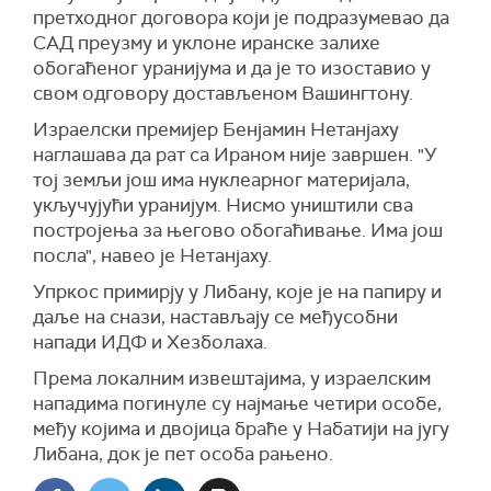
претходног договора који је подразумевао да
САД преузму и уклоне иранске залихе
обогаћеног уранијума и да је то изоставио у
свом одговору достављеном Вашингтону.
Израелски премијер Бенјамин Нетанјаху
наглашава да рат са Ираном није завршен. "У
тој земљи још има нуклеарног материјала,
укључујући уранијум. Нисмо уништили сва
постројења за његово обогаћивање. Има још
посла", навео је Нетанјаху.
Упркос примирју у Либану, које је на папиру и
даље на снази, настављају се међусобни
напади ИДФ и Хезболаха.
Према локалним извештајима, у израелским
нападима погинуле су најмање четири особе,
међу којима и двојица браће у Набатији на југу
Либана, док је пет особа рањено.