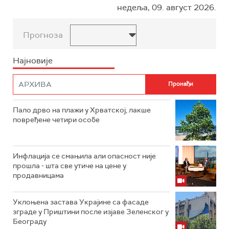
недеља, 09. август 2026.
Прогноза
Најновије
Пало дрво на плажи у Хрватској, лакше
повређене четири особе
Инфлација се смањила али опасност није
прошла - шта све утиче на цене у
продавницама
Уклоњена застава Украјине са фасаде
зграде у Приштини после изјаве Зеленског у
Београду