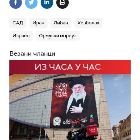
САД
Иран
Либан
Хезболах
Израел
Ормуски мореуз
Везани чланци