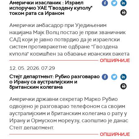
Амерички изасланик : Израел
У саопштењу објављеном на друштвеној
испоручио УАЕ "Гвоздену куполу"
мрежи
Икс
, Гарибабади истиче да САД,
током рата са Ираном
заједно са неким својим регионалним
Амерички амбасадор при Уједињеним
савезницима, поново покушавају да "замене
нацијама Мајк Волц постао је први званичник
тезу", претварајући последице војне агресије
САД који је јавно потврдио да је израелски
и незаконите опсаде у оптужницу против
систем противракетне одбране "Гвоздена
Ирана, "једине земље која је жртва претњи,
купола" коришћен за обарање иранских ракета
притиска и директних напада", преноси данас
усмерених на Уједињене Арапске Емирате.
ОПШИРНИЈЕ
ирански
Press TV.
12. 05. 2026.
07:29
"Видели смо како УАЕ користе 'Гвоздену
"Слобода пловидбе је поштовани правни
Стејт департмент: Рубио разговарао
куполу' коју им је обезбедио Израел“, рекао је
принцип, али се не може тумачити селективно
о Ирану са аустралијским и
Волц, преноси
Израел хајом
.
нити политички, а не може се ни одвојити од
британским колегама
Повеље УН", написао је он.
(Times of Israel)
Амерички државни секретар Марко Рубио
Високи ирански дипломата је нагласио да било
одвојено је разговарао телефоном са својим
каква истинска иницијатива за поморску
аустралијским и британским колегама о рату у
безбедност у региону не може да игнорише
Ирану и Ормуском мореузу, саопштио је данас
поновљено прибегавање сили, наметање
Стејт департмент.
поморске блокаде, текуће претње и директну
ОПШИРНИЈЕ
Током разговора са аустралијском
улогу коју играју САД и израелски режим у