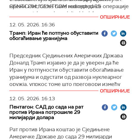
мрежи
CENTCOM forces have redirected 65
Икс
, CENTCOM наводи да се операције
унутрашње послове Ирана, гаранције да се
спроводе у оквиру мера усмерених на
commercial vessels and disabled 4.
такви поступци неће поновити и исплату пуне
ОПШИРНИЈЕ
поморски саобраћај у региону.
pic.twitter.com/5eV9g0CTLy
одштете.
12. 05. 2026.
16:36
Иранске власти, међутим, тврде да имају
— U.S. Central Command (@CENTCOM)
May 12, 2026
(
iranpress
)
Трамп: Иран ће потпуно обуставити
контролу над Ормуским мореузом и да не
обогаћивање уранијума
дозвољавају пролазак бродова без одобрења
Исламске револуционарне гарде.
Председник Сједињених Америчких Држава
Портпарол америчке Централне команде Тим
Доналд Трамп изјавио је да је уверен да ће
Хокинс изјавио је прошле недеље за
Ал
Иран у потпуности обуставити обогаћивање
Џазиру
да су главни приоритети у Ормуском
уранијума и одустати од развоја нуклеарног
мореузу обезбеђивање безбедних
оружја, упркос томе што преговори између
пловидбених рута за трговачке бродове и
Вашингтона и Техерана и даље нису донели
ОПШИРНИЈЕ
спровођење блокаде Ирана.
напредак.
12. 05. 2026.
16:13
Пентагон: САД до сада на рат
(
CENTCOM
,
X
,
Al
Jazeera
)
"Сто одсто ће то зауставити", рекао је Трамп у
против Ирана потрошиле 29
интервјуу за "Sid & Friends In The Morning",
милијарди долара
јутарњи програм који се емитује на њујоршком
Рат против Ирана коштао је Сједињене
радију WABC, одговарајући на питање да ли
Америчке Државе до сада 29 милијарди
верује да Иран може бити спречен да развија