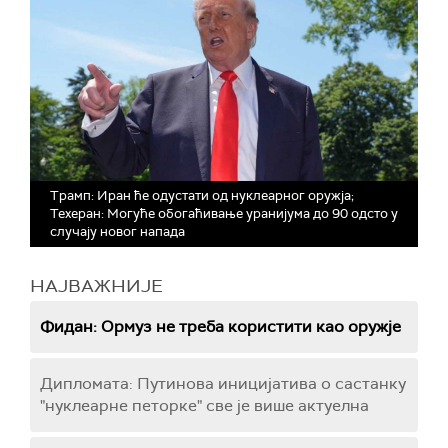
Трамп: Иран ће одустати од нуклеарног оружја;
Техеран: Могуће обогаћивање уранијума до 90 одсто у
случају новог напада
НАЈВАЖНИЈЕ
Фидан: Ормуз не треба користити као оружје
Дипломата: Путинова иницијатива о састанку
"нуклеарне петорке" све је више актуелна