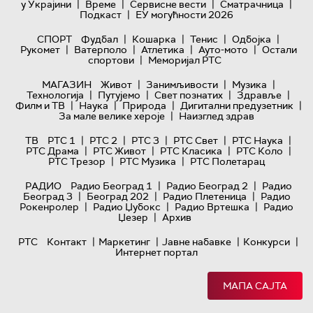
|
|
|
|
у Украјини
Време
Сервисне вести
Сматрачница
|
Подкаст
ЕУ могућности 2026
|
|
|
|
СПОРТ
Фудбал
Кошарка
Тенис
Одбојка
|
|
|
|
Рукомет
Ватерполо
Атлетика
Ауто-мото
Остали
|
спортови
Меморијал РТС
|
|
|
МАГАЗИН
Живот
Занимљивости
Музика
|
|
|
|
Технологијa
Путујемо
Свет познатих
Здравље
|
|
|
|
Филм и ТВ
Наука
Природа
Дигитални предузетник
|
За мале велике хероје
Наизглед здрав
|
|
|
|
|
ТВ
РТС 1
РТС 2
РТС 3
РТС Свет
РТС Наука
|
|
|
|
РТС Драма
РТС Живот
РТС Класика
РТС Коло
|
|
РТС Трезор
РТС Музика
РТС Полетарац
|
|
РАДИО
Радио Београд 1
Радио Београд 2
Радио
|
|
|
Београд 3
Београд 202
Радио Плетеница
Радио
|
|
|
Рокенролер
Радио Џубокс
Радио Вртешка
Радио
|
Џезер
Архив
|
|
|
|
РТС
Контакт
Маркетинг
Јавне набавке
Конкурси
Интернет портал
МАПА САЈТА