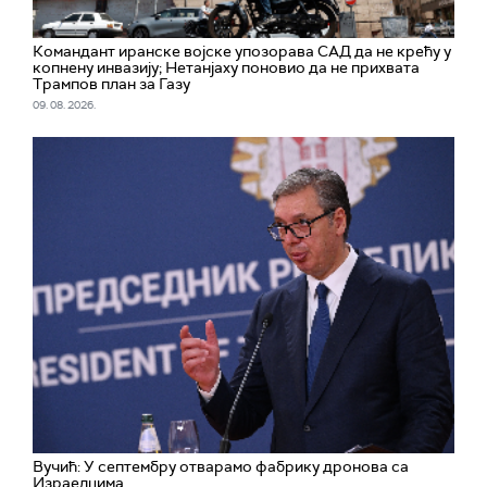
Командант иранске војске упозорава САД да не крећу у
копнену инвазију; Нетанјаху поновио да не прихвата
Трампов план за Газу
09. 08. 2026.
Вучић: У септембру отварамо фабрику дронова са
Израелцима