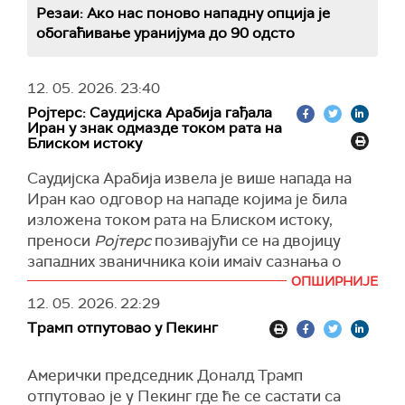
Резаи: Ако нас поново нападну опција је
обогаћивање уранијума до 90 одсто
12. 05. 2026.
23:40
Ројтерс: Саудијска Арабија гађала
Иран у знак одмазде током рата на
Блиском истоку
Саудијска Арабија извела је више напада на
Иран као одговор на нападе којима је била
изложена током рата на Блиском истоку,
преноси
Ројтерс
позивајући се на двојицу
западних званичника који имају сазнања о
томе и двојицу иранских званичника.
ОПШИРНИЈЕ
12. 05. 2026.
22:29
Напади Саудијске Арабије, о којима до сада
Трамп отпутовао у Пекинг
није било информација, представљају први
познати случај да је то краљевство директно
извело војну акцију на иранској територији и
Амерички председник Доналд Трамп
показују да Ријад постаје знатно одлучнији у
отпутовао је у Пекинг где ће се састати са