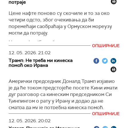
потраје
Цене нафте поново су скочиле и то за око
четири одсто, због очекивања да би
поремећаји саобраћаја у Ормуском мореузу
могли да потрају.
Цена нафте "брент“ кретала се на нивоу од
ОПШИРНИЈЕ
107 долара по барелу, а америчка сирова
12. 05. 2026.
21:02
нафта WТI (West Texas Intermediate) на око
Трамп: Не треба ми кинеска
102 долара по барелу, пренео је
Трејдинг
помоћ око Ирана
економикс
.
(
Танјуг
,
Trading Economics
)
Амерички председник Доналд Трамп изјавио
је да ће током предстојеће посете Кини имати
дуг разговор са кинеским председником Си
Ђинпингом о рату у Ирану и додао да не
сматра да му је потребна кинеска помоћ.
ОПШИРНИЈЕ
"Не мислим да нам је потребна било каква
12. 05. 2026.
20:02
помоћ у вези са Ираном. Побеђујемо на овај