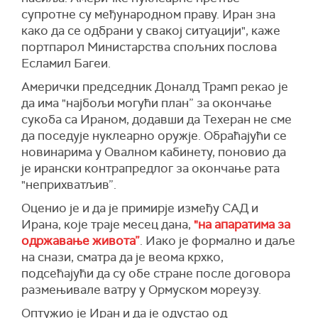
политички обојен и осуђен на пропаст од
супротне су међународном праву. Иран зна
самог почетка".
како да се одбрани у свакој ситуацији", каже
портпарол Министарства спољних послова
(Танјуг, X)
Есламил Багеи.
Амерички председник Доналд Трамп рекао је
да има "најбољи могући план” за окончање
сукоба са Ираном, додавши да Техеран не сме
да поседује нуклеарно оружје. Обраћајући се
новинарима у Овалном кабинету, поновиo да
је ирански контрапредлог за окончање рата
"неприхватљив”.
Оценио је и да је примирје између САД и
Ирана, које траје месец дана,
"на апаратима за
одржавање живота”
. Иако је формално и даље
на снази, сматра да је веома крхко,
подсећајући да су обе стране после договора
размењивале ватру у Ормуском мореузу.
Оптужио је Иран и да је одустао од