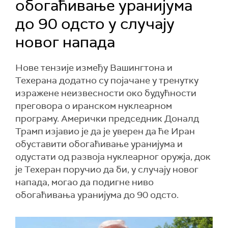
обогаћивање уранијума
до 90 одсто у случају
новог напада
Нове тензије између Вашингтона и
Техерана додатно су појачане у тренутку
изражене неизвесности око будућности
преговора о иранском нуклеарном
програму. Амерички председник Доналд
Трамп изјавио је да је уверен да ће Иран
обуставити обогаћивање уранијума и
одустати од развоја нуклеарног оружја, док
је Техеран поручио да би, у случају новог
напада, могао да подигне ниво
обогаћивања уранијума до 90 одсто.