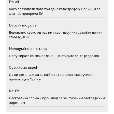
Da, ali...
Како преживети прва три дана катастрофе у Србији, и за
шта нас припрема ЕУ
Dvojnik mog oca
Вероватно свако од нас има свог двојника са којим дели и
сличну ДНК
Nemogućnost tusiranja
Не туширате се сваког дана – не стидите се, то је здраво
Cestitke za uspeh
Да ли сте знали да се најбоље грамофонске ручице
производе у Србији
Re: Eh...
Лесковачка спржа – производ са заштићеним географским
пореклом