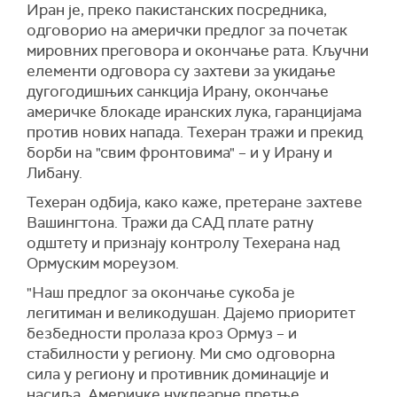
Иран је, преко пакистанских посредника,
министарком спољних послова Пени Вонг,
стварању тренутне кризе, док се претварају да
одговорио на амерички предлог за почетак
Рубио је потврдио америчку посвећеност
делују с неутралношћу и правним
мировних преговора и окончање рата. Кључни
промоцији слободног и отвореног Индо-
кредибилитетом.
елементи одговора су захтеви за укидање
Пацифика, преноси
Ројтерс
.
Гарибабади је предочио да суштински
дугогодишњих санкција Ирану, окончање
Рубио је истакао снагу америчко-
проблем није пролазак бродова "у вакууму",
америчке блокаде иранских лука, гаранцијама
аустралијског савеза и његов значај за
већ то што одређене владе покушавају да
против нових напада. Техеран тражи и прекид
безбедност и стабилност региона.
преформулишу резултате својх властитих
борби на "свим фронтовима" – и у Ирану и
илегалних акција на језику такозваног
Либану.
Амерички државни секретар је, како се наводи
"међународног поретка".
у саопштењу, разговарао о Ирану и текућим
Техеран одбија, како каже, претеране захтеве
напорима за обнављање слободне пловидбе у
"Такав приступ не доприноси ни деескалацији
Вашингтона. Тражи да САД плате ратну
Ормуском мореузу и са британском
ни поморској безбедност, нити кредибилитету
одштету и признају контролу Техерана над
министарком спољних послова Ивет Купер.
мултиларералних механизама", упозорио је он.
Ормуским мореузом.
(Танјуг, Reuters)
Како је закључио, било који текст који тежи да
"Наш предлог за окончање сукоба је
представи ситуацију у Ормуском мореузу без
легитиман и великодушан. Дајемо приоритет
изричитог навођења агресије, опсаде, претњи
безбедности пролаза кроз Ормуз – и
силом и легитимног права Ирана да брани
стабилности у региону. Ми смо одговорна
своју безбедност и виталне националне
сила у региону и противник доминације и
интересе "биће мањкав, пристрасан,
насиља. Америчке нуклеарне претње