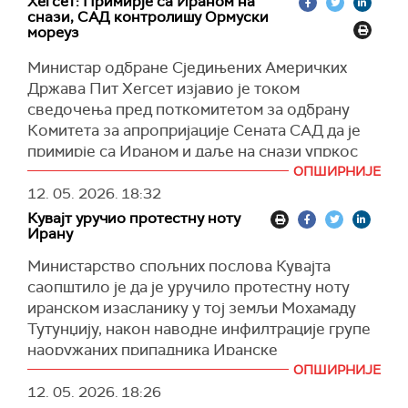
Хегсет: Примирје са Ираном на
или онај начин, мирно или другачије", рекао је
снази, САД контролишу Ормуски
Трамп новинарима пре одласка за Кину.
мореуз
Трамп је додао да ће се у Пекингу одржати
Министар одбране Сједињених Америчких
састанци у четвртак и петак, али је касније
Држава Пит Хегсет изјавио је током
изјавио да Иран "није главна тема", јер је
сведочења пред поткомитетом за одбрану
ситуација "у великој мери под контролом".
Комитета за апропријације Сената САД да је
(
Reuters
)
примирје са Ираном и даље на снази упркос
повременим разменама ватре, додајући да
ОПШИРНИЈЕ
САД фактички контролишу Ормуски мореуз
12. 05. 2026.
18:32
јер "ништа неће пролазити, ако то не дозволе".
Кувајт уручио протестну ноту
Ирану
Амерички министар одбране рекао је и да
администрација председника САД Доналда
Министарство спољних послова Кувајта
Трампа има планове и за ескалацију и за
саопштило је да је уручило протестну ноту
смањење сукоба. "Имамо план за ескалацију
иранском изасланику у тој земљи Мохамаду
ако буде потребно. Имамо и план за
Тутунџију, након наводне инфилтрације групе
повлачење, као и план за премештање војних
наоружаних припадника Иранске
капацитета", рекао је Хегсет, одговарајући на
револуционарне гарде у ову заливску државу.
ОПШИРНИЈЕ
питање демократске конгресменке Бети
12. 05. 2026.
18:26
Кувајтски заменик о министра спољних