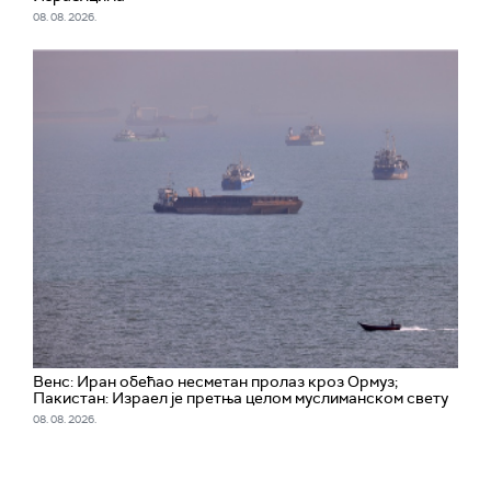
08. 08. 2026.
Венс: Иран обећао несметан пролаз кроз Ормуз;
Пакистан: Израел је претња целом муслиманском свету
08. 08. 2026.