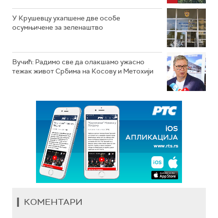
У Крушевцу ухапшене две особе
осумњичене за зеленаштво
Вучић: Радимо све да олакшамо ужасно
тежак живот Србима на Косову и Метохији
КОМЕНТАРИ