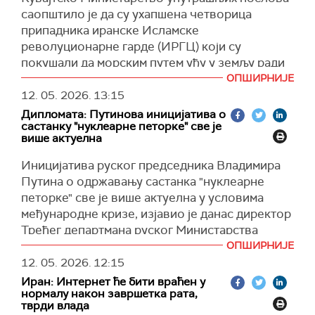
(
саопштило је да су ухапшена четворица
Танјуг
)
(Reuters)
припадника иранске Исламске
револуционарне гарде (ИРГЦ) који су
покушали да морским путем уђу у земљу ради
извођења, како се наводи, непријатељских
ОПШИРНИЈЕ
активности против Кувајта, а један кувајтски
12. 05. 2026.
13:15
војник је током акције рањен.
Дипломата: Путинова иницијатива о
састанку "нуклеарне петорке" све је
Министарство је, наводи
Ал Џазира
, навело да
више актуелна
су осумњичени током истраге признали
Иницијатива руског председника Владимира
припадност Револуционарној гарди, као и да
Путина о одржавању састанка "нуклеарне
су добили задатак да се инфилтрирају на
петорке" све је више актуелна у условима
острво Бубијан користећи рибарски чамац
међународне кризе, изјавио је данас директор
који је, према њиховим тврдњама, посебно
Трећег департмана руског Министарства
изнајмљен за извођење непријатељских
спољних послова Александар Стерник.
ОПШИРНИЈЕ
операција против Кувајта.
12. 05. 2026.
12:15
"Својевремено смо предложили одржавање
Како се додаје, током акције дошло је до
Иран: Интернет ће бити враћен у
самита пет сталних чланица Савета
сукоба са кувајтским оружаним снагама, при
нормалу након завршетка рата,
безбедности УН ради разговора о заједничкој
чему је рањен један припадник кувајтских
тврди влада