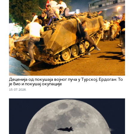
Деценија од покушаја војног пуча у Турској; Ердоган: То
је био и покушај окупације
15. 07. 2026.