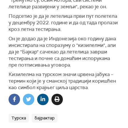
"Тренутно су, осим мотора, сви системи
летелице развијени у земљи", рекао је он.
Подсетио је да је летелица први пут полетела
у децембру 2022. године и да од тада пролази
кроз летна тестирања.
Он је додао да је Индонезија око годину дана
инсистирала на споразуму о "кизилелми", али
да је "Бајкар" сачекао да летелица заврши
тестирања и почне са домаћим испорукама
пре потписивања уговора.
Кизилелма на турском значи црвена јабука –
термин који је у сманској традицији коришћен
као симбол крајњег циља царства.
Турска
бајрактар