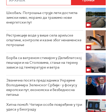
Шкобаљ: Потрошња струје лети достигла
зимски ниво, морамо да тражимо нови
енергетски пут
Рестрикције воде у више села ариљске
општине, контроле и казне због ненаменске
потрошње
Борба са ватреном стихијом у Делиблатској
пешчари и на Столовима, стање на терену
зависи од температуре и ветра
Званична посета председника Украјине
Володимира Зеленског Србији - у фокусу
европски пут, економска и безбедносна
питања
Хитна помоћ: Четири особе повређене у три
удеса у Београду