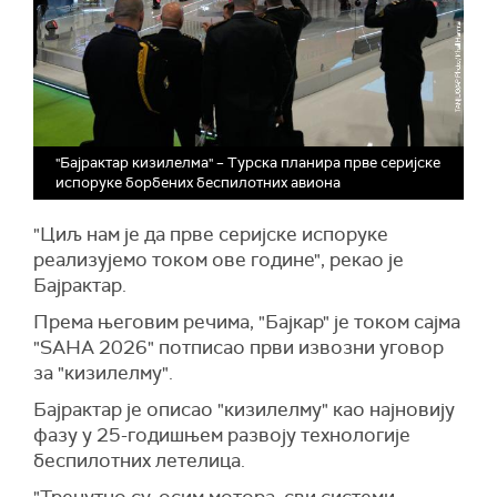
"Бајрактар кизилелма" – Турска планира прве серијске
испоруке борбених беспилотних авиона
"Циљ нам је да прве серијске испоруке
реализујемо током ове године", рекао је
Бајрактар.
Према његовим речима, "Бајкар" је током сајма
"SAHA 2026" потписао први извозни уговор
за "кизилелму".
Бајрактар је описао "кизилелму" као најновију
фазу у 25-годишњем развоју технологије
беспилотних летелица.