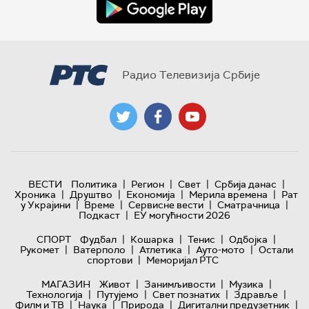
Радио Телевизија Србије
|
|
|
|
ВЕСТИ
Политика
Регион
Свет
Србија данас
|
|
|
|
Хроника
Друштво
Економија
Мерила времена
Рат
|
|
|
|
у Украјини
Време
Сервисне вести
Сматрачница
|
Подкаст
ЕУ могућности 2026
|
|
|
|
СПОРТ
Фудбал
Кошарка
Тенис
Одбојка
|
|
|
|
Рукомет
Ватерполо
Атлетика
Ауто-мото
Остали
|
спортови
Меморијал РТС
|
|
|
МАГАЗИН
Живот
Занимљивости
Музика
|
|
|
|
Технологијa
Путујемо
Свет познатих
Здравље
|
|
|
|
Филм и ТВ
Наука
Природа
Дигитални предузетник