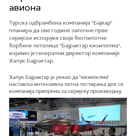
авиона
Турска одбрамбена компанија "Бајкар"
планира да ове године започне прве
серијске испоруке своје беспилотне
борбене летелице "Бајрактар кизилелма",
изјавио је генерални директор компаније
Халук Бајрактар.
Халук Бајрактар је рекао да "кизилелма"
наставља интензивна летна тестирања док се
компанија припрема за серијску производњу.