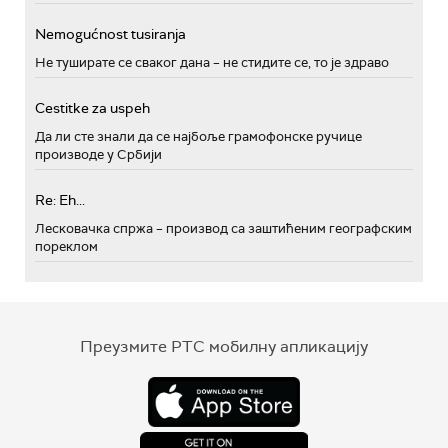
Nemogućnost tusiranja
Не туширате се сваког дана – не стидите се, то је здраво
Cestitke za uspeh
Да ли сте знали да се најбоље грамофонске ручице
производе у Србији
Re: Eh...
Лесковачка спржа – производ са заштићеним географским
пореклом
Преузмите РТС мобилну апликацију