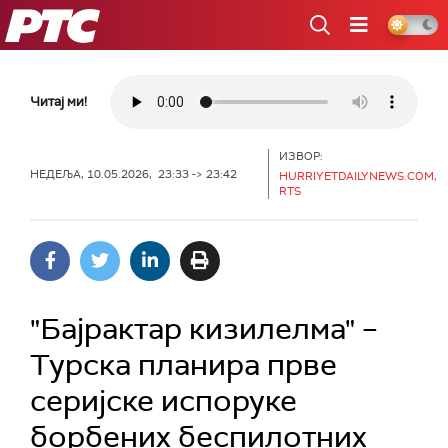
РТС
Читај ми!
ИЗВОР:
НЕДЕЉА, 10.05.2026, 23:33 -> 23:42
HURRIYETDAILYNEWS.COM,
RTS
"Бајрактар кизилелма" –
Турска планира прве
серијске испоруке
борбених беспилотних