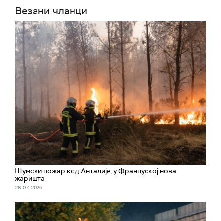
Везани чланци
Шумски пожар код Анталије, у Француској нова
жаришта
28. 07. 2026.