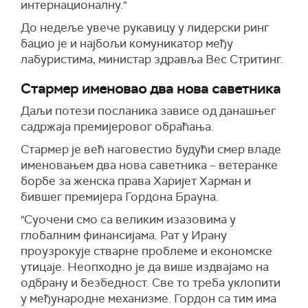
интернационалну."
До недеље увече рукавицу у лидерски ринг
бацио је и најбољи комуникатор међу
лабуристима, министар здравља Вес Стритинг.
Стармер именовао два нова саветника
Даљи потези посланика зависе од данашњег
садржаја премијеровог обраћања.
Стармер је већ наговестио будући смер владе
именовањем два нова саветника – ветеранке
борбе за женска права Харијет Харман и
бившег премијера Гордона Брауна.
"Суочени смо са великим изазовима у
глобалним финансијама. Рат у Ирану
проузрокује стварне проблеме и економске
утицаје. Неопходно је да више издвајамо на
одбрану и безбедност. Све то треба уклопити
у међународне механизме. Гордон са тим има