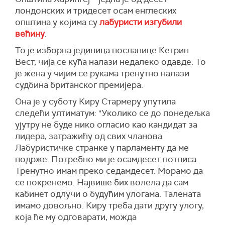
лондонских и тридесет осам енглеских
општина у којима су
лабуристи изгубили
већину
.
То је изборна јединица посланице Кетрин
Вест, чија се кућа налази недалеко одавде. То
је жена у чијим се рукама тренутно налази
судбина британског премијера.
Она је у суботу Киру Стармеру упутила
следећи ултиматум: "Уколико се до понедељка
ујутру не буде нико огласио као кандидат за
лидера, затражићу од свих чланова
Лабуристичке странке у парламенту да ме
подрже. Потребно ми је осамдесет потписа.
Тренутно имам преко седамдесет. Морамо да
се покренемо. Највише бих волела да сам
кабинет одлучи о будућим улогама. Талената
имамо довољно. Киру треба дати другу улогу,
која ће му одговарати, можда