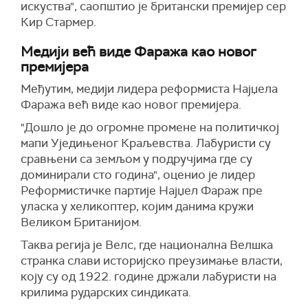
искуства", саопштио је британски премијер сер
Кир Стармер.
Медији већ виде Фаража као новог
премијера
Међутим, медији лидера реформиста Најџела
Фаража већ виде као новог премијера.
"Дошло је до огромне промене на политичкој
мапи Уједињеног Краљевства. Лабуристи су
сравњени са земљом у подручјима где су
доминирали сто година", оценио је лидер
Реформистичке партије Најџел Фараж пре
уласка у хеликоптер, којим данима кружи
Великом Британијом.
Таква регија је Велс, где национална Велшка
странка слави историјско преузимање власти,
коју су од 1922. године држали лабуристи на
крилима рударских синдиката.