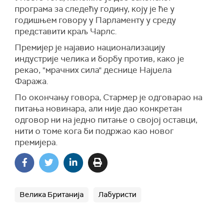
програма за следећу годину, коју је ће у
годишњем говору у Парламенту у среду
представити краљ Чарлс.
Премијер је најавио национализацију
индустрије челика и борбу против, како је
рекао, "мрачних сила" деснице Најџела
Фаража.
По окончању говора, Стармер је одговарао на
питања новинара, али није дао конкретан
одговор ни на једно питање о својој оставци,
нити о томе кога би подржао као новог
премијера.
Велика Британија
Лабуристи