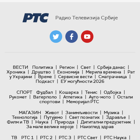
Радио Телевизија Србије
|
|
|
|
ВЕСТИ
Политика
Регион
Свет
Србија данас
|
|
|
|
Хроника
Друштво
Економија
Мерила времена
Рат
|
|
|
|
у Украјини
Време
Сервисне вести
Сматрачница
|
Подкаст
ЕУ могућности 2026
|
|
|
|
СПОРТ
Фудбал
Кошарка
Тенис
Одбојка
|
|
|
|
Рукомет
Ватерполо
Атлетика
Ауто-мото
Остали
|
спортови
Меморијал РТС
|
|
|
МАГАЗИН
Живот
Занимљивости
Музика
|
|
|
|
Технологијa
Путујемо
Свет познатих
Здравље
|
|
|
|
Филм и ТВ
Наука
Природа
Дигитални предузетник
|
За мале велике хероје
Наизглед здрав
|
|
|
|
|
ТВ
РТС 1
РТС 2
РТС 3
РТС Свет
РТС Наука