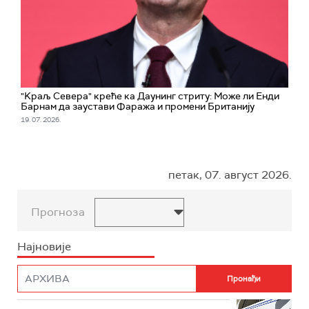
"Kраљ Севера" креће ка Даунинг стриту: Може ли Енди
Барнам да заустави Фаража и промени Британију
19. 07. 2026.
петак, 07. август 2026.
Прогноза
Најновије