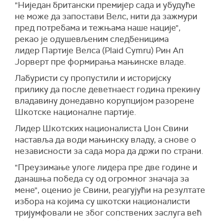
"Ниједан британски премијер сада и убудуће
не може да запостави Велс, нити да зажмури
пред потребама и тежњама наше нације",
рекао је одушевљеним следбеницима
лидер Партије Велса (Plaid Cymru) Рин Ап
Јорверт пре формирања мањинске владе.
Лабуристи су пропустили и историјску
прилику да после деветнаест година прекину
владавину донедавно корупцијом разорене
Шкотске националне партије.
Лидер Шкотских националиста Џон Свини
наставља да води мањинску владу, а снове о
независности за сада мора да држи по страни.
"Преузимање улоге лидера пре две године и
данашња победа су од огромног значаја за
мене", оценио је Свини, реагујући на резултате
избора на којима су шкотски националисти
тријумфовали не због сопствених заслуга већ