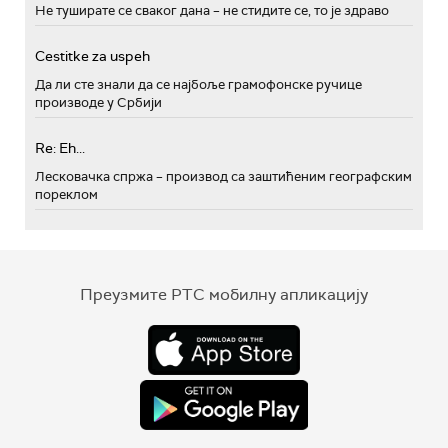
Не туширате се сваког дана – не стидите се, то је здраво
Cestitke za uspeh
Да ли сте знали да се најбоље грамофонске ручице
производе у Србији
Re: Eh...
Лесковачка спржа – производ са заштићеним географским
пореклом
Преузмите РТС мобилну апликацију