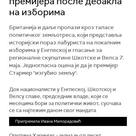
премијера после дебакла
на изборима
Британија и даље пролази кроз таласе
политичког земљотреса, који представља
историјски пораз лабуриста на локалним
изборима у Енглеској и гласање за
регионалне скупштине Шкотске и Велса 7.
маја. Једногласна оцена је да је премијер
Стармер "изгубио земљу".
Док националисти у Енглеској, Шкотској и
Велсу славе, председник владе, који се
месецима бори за политички живот, суочава
се са најтежим даном свог мандата.
Припремила Ивана Милорадовић
Општина Харингеј – једна је од десет