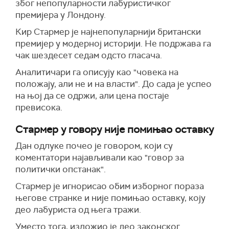
због непопуларности лабуристичког
премијера у Лондону.
Кир Стармер је најнепопуларнији британски
премијер у модерној историји. Не подржава га
чак шездесет седам одсто гласача.
Аналитичари га описују као "човека на
положају, али не и на власти". До сада је успео
на њој да се одржи, али цена постаје
превисока.
Стармер у говору није помињао оставку
Дан одлуке почео је говором, који су
коментатори најављивали као "говор за
политички опстанак".
Стармер је игнорисао обим изборног пораза
његове странке и није помињао оставку, коју
део лабуриста од њега тражи.
Уместо тога, изложио је део законског