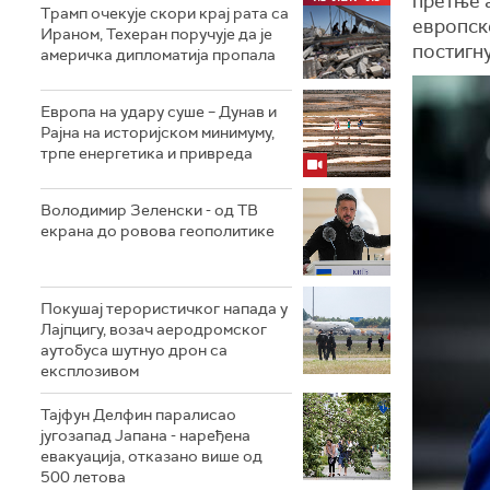
претње 
Трамп очекује скори крај рата са
европск
Ираном, Техеран поручује да је
постигн
америчка дипломатија пропала
Европа на удару суше – Дунав и
Рајна на историјском минимуму,
трпе енергетика и привреда
Володимир Зеленски - од ТВ
екрана до ровова геополитике
Покушај терористичког напада у
Лајпцигу, возач аеродромског
аутобуса шутнуо дрон са
експлозивом
Тајфун Делфин паралисао
југозапад Јапана - наређена
евакуација, отказано више од
500 летова