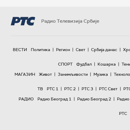
Радио Телевизија Србије
|
|
|
|
ВЕСТИ
Политика
Регион
Свет
Србија данас
Хр
|
|
СПОРТ
Фудбал
Кошарка
Тен
|
|
|
МАГАЗИН
Живот
Занимљивости
Музика
Техноло
|
|
|
|
ТВ
РТС 1
РТС 2
РТС 3
РТС Свет
РТ
|
|
РАДИО
Радио Београд 1
Радио Београд 2
Радио
РТС