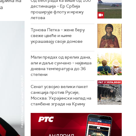
арина на
Од Београда ка више од 100
дестинација – Ер Србија
а
проширује флоту и мрежу
летова
Трнова Петка – жене беру
свеже цвеће и њиме
украшавају своје домове
Мали предах од врелих дана,
али и даље сунчано – највиша
дневна температура до 36
степени
Сенат усвојио велики пакет
санкција против Русије;
Москва: Украјински напад на
стамбене зграде на Криму