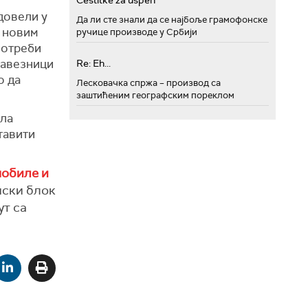
Cestitke za uspeh
 довели у
Да ли сте знали да се најбоље грамофонске
и новим
ручице производе у Србији
потреби
 савезници
Re: Eh...
о да
Лесковачка спржа – производ са
заштићеним географским пореклом
ала
тавити
мобиле и
пски блок
ут са