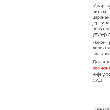
"Споразу
питање, 
царинама
јер су з
попут Бр
упућују 
Након Т
директа
све опци
Доналд 
камионе
није у 
САД.
Доналд