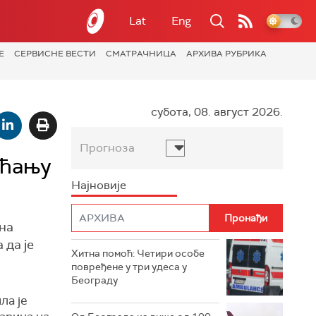
Lat
Eng
Е
СЕРВИСНЕ ВЕСТИ
СМАТРАЧНИЦА
АРХИВА РУБРИКА
субота, 08. август 2026.
Прогноза
ећању
Најновије
 на
 да је
Хитна помоћ: Четири особе
повређене у три удеса у
Београду
ла је