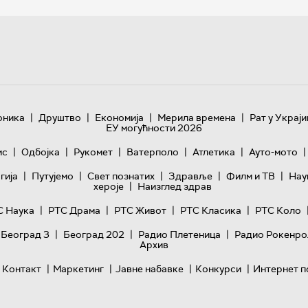
|
|
|
|
оника
Друштво
Економија
Мерила времена
Рат у Украји
ЕУ могућности 2026
|
|
|
|
|
|
ис
Одбојка
Рукомет
Ватерполо
Атлетика
Ауто-мото
|
|
|
|
|
гијa
Путујемо
Свет познатих
Здравље
Филм и ТВ
Нау
|
хероје
Наизглед здрав
|
|
|
|
С Наука
РТС Драма
РТС Живот
РТС Класика
РТС Коло
|
|
|
 Београд 3
Београд 202
Радио Плетеница
Радио Рокенро
Архив
|
|
|
|
Контакт
Маркетинг
Јавне набавке
Конкурси
Интернет п