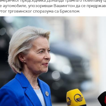
америчког председника Доналда Трампа о повећању ц
е аутомобиле, упозоривши Вашингтон да се придржав
утог трговинског споразума са Бриселом.