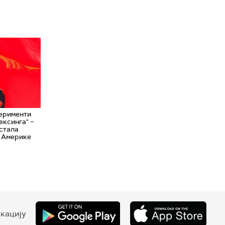
ерименти
ексинга" –
остала
д Америке
кацију