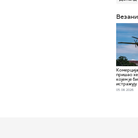
Везани
Комерција
пришао хе
којем је б
истражују
05. 08. 2026.