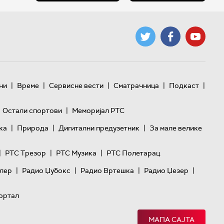
|
|
|
|
|
ни
Време
Сервисне вести
Сматрачница
Подкаст
|
Остали спортови
Меморијал РТС
|
|
|
ка
Природа
Дигитални предузетник
За мале велике
|
|
|
РТС Трезор
РТС Музика
РТС Полетарац
|
|
|
|
лер
Радио Џубокс
Радио Вртешка
Радио Џезер
ортал
МАПА САЈТА