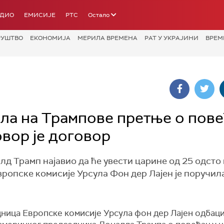
АДИО
ЕМИСИЈЕ
РТС
Остало
РУШТВО
ЕКОНОМИЈА
МЕРИЛА ВРЕМЕНА
РАТ У УКРАЈИНИ
ВРЕМ
ла на Трампове претње о пов
вор је договор
д Трамп најавио да ће увести царине од 25 одсто
ропске комисије Урсула Фон дер Лајен је поручила
ница Европске комисије Урсула фон дер Лајен одбаци