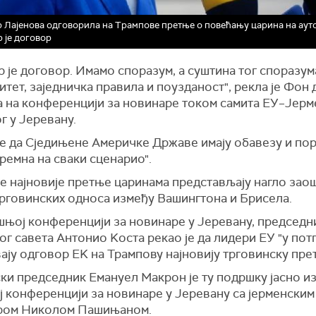
 Лајенова одговорила на Трампове претње о повећању царина на аут
 је договор
 је договор. Имамо споразум, а суштина тог споразум
тет, заједничка правила и поузданост", рекла је Фон 
а на конференцији за новинаре током самита ЕУ–Јерме
г у Јеревану.
је да Сједињене Америчке Државе имају обавезу и по
премна на сваки сценарио".
е најновије претње царинама представљају нагло за
трговинских односа између Вашингтона и Брисела.
шњој конференцији за новинаре у Јеревану, председн
г савета Антонио Kоста рекао је да лидери ЕУ "у пот
ју одговор ЕK на Трампову најновију трговинску прет
ки председник Емануел Макрон је ту подршку јасно и
ј конференцији за новинаре у Јеревану са јерменским
ром Николом Пашињаном.