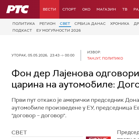
РТС
ВЕСТИ
СПОРТ
OKO
МАГАЗИН
ТВ
Р
ПОЛИТИКА
РЕГИОН
СВЕТ
СРБИЈА ДАНАС
ХРОНИКА
Д
ПОДКАСТ
ЕУ МОГУЋНОСТИ 2026
ИЗВОР:
УТОРАК, 05.05.2026, 23:43 -> 00:00
ТАНЈУГ, ПОЛИТИКО
Фон дер Лајенова одговори
царина на аутомобиле: Дого
Први пут откако је амерички председник Донал
аутомобиле произведене у ЕУ, председница Ев
"договор – договор".
СВЕТ
Председ