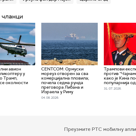
 чланци
лни авион
CENTCOM: Ормуски
Трампови експ
ликоптеру у
мореуз отворен за сва
против "Чајнам
ио Трамп,
комерцијална пловила;
како је Кина п
 се околности
почела седма рунда
популарнија о
преговора Либана и
31. 07. 2026.
Израела у Риму
04. 08. 2026.
Преузмите РТС мобилну апли