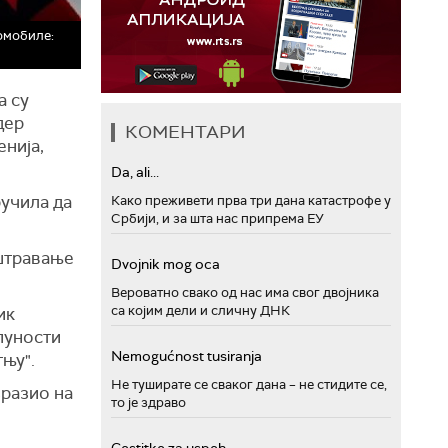
омобиле:
а су
дер
КОМЕНТАРИ
нија,
Da, ali...
ручила да
Како преживети прва три дана катастрофе у
Србији, и за шта нас припрема ЕУ
оштравање
Dvojnik mog oca
Вероватно свако од нас има свог двојника
са којим дели и сличну ДНК
ик
пуности
Nemogućnost tusiranja
њу".
Не туширате се сваког дана – не стидите се,
зразио на
то је здраво