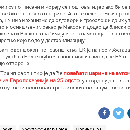
ми су потписани и морају се поштовати, јер ако би се
све би се поново отворило. Ако се некој земљи прет
, ЕУ има механизме да одговори и требало би да их у
ато и осмишљени", рекао је Макрон и додао да блиски
исела и Вашингтона "имају много паметнија посла нег
претње које воде у дестабилизацију".
рамповог шокантног саопштења, ЕK је најпре избегав
н сукоб са Белом кућом, саопштивши само да ће ЕУ ос
је отворене.
Трамп саопштио је да ће
повећати царине на ауто
 из Европске уније на 25 одсто
, уз тврдњу да евро
потпуности поштовао трговински споразум постигн
 Трамп
Урсула фон дер Лајен
Царине САД