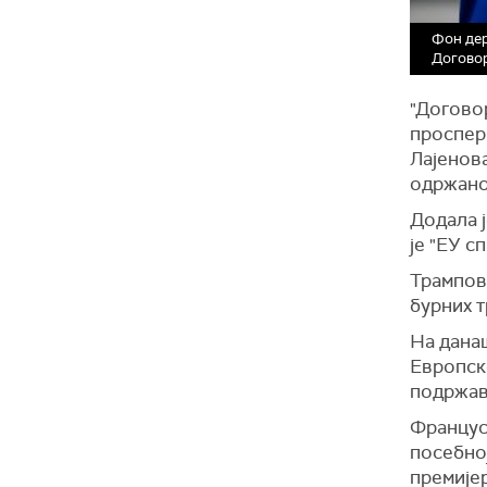
Фон дер
Договор
"Договор
проспери
Лајенов
одржано
Додала 
је "ЕУ с
Трампов
бурних 
На дана
Европско
подржава
Францус
посебно
премије