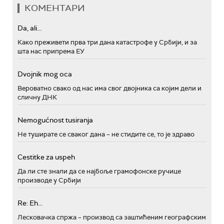
КОМЕНТАРИ
Da, ali...
Како преживети прва три дана катастрофе у Србији, и за
шта нас припрема ЕУ
Dvojnik mog oca
Вероватно свако од нас има свог двојника са којим дели и
сличну ДНК
Nemogućnost tusiranja
Не туширате се сваког дана – не стидите се, то је здраво
Cestitke za uspeh
Да ли сте знали да се најбоље грамофонске ручице
производе у Србији
Re: Eh...
Лесковачка спржа – производ са заштићеним географским