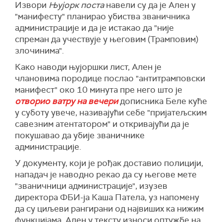
Извори
Њујорк поста
навели су да је Ален у
"манифесту" планирао убиства званичника
администрације и да је истакао да "није
спреман да учествује у његовим (Трамповим)
злочинима".
Како наводи њујоршки лист, Ален је
члановима породице послао "антитрамповски
манифест" око 10 минута пре него што је
отворио ватру на вечери
дописника Беле куће
у суботу увече, називајући себе "пријатељским
савезним атентатором" и откривајући да је
покушавао да убије званичнике
администрације.
У документу, који је рођак доставио полицији,
нападач је наводно рекао да су његове мете
"званичници администрације", изузев
директора ФБИ-ја Каша Патела, уз напомену
да су циљеви рангирани од највиших ка нижим
функцијама. Ален у тексту износи оптужбе на