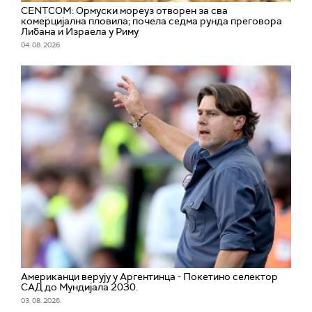
CENTCOM: Ормуски мореуз отворен за сва
комерцијална пловила; почела седма рунда преговора
Либана и Израела у Риму
04. 08. 2026.
Американци верују у Аргентинца - Покетино селектор
САД до Мундијала 2030.
03. 08. 2026.