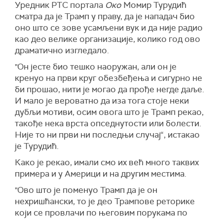
Уредник РТС портала
Око
Момир Турудић
сматра да је Трамп у праву, да је нападач био
оно што се зове усамљени вук и да није радио
као део велике организације, колико год ово
драматично изгледало.
"Он јесте био тешко наоружан, али он је
кренуо на први круг обезбеђења и сигурно не
би прошао, нити је могао да прође негде даље.
И мало је вероватно да иза тога стоје неки
дубљи мотиви, осим овога што је Трамп рекао,
такође нека врста опседнутости или болести.
Није то ни први ни последњи случај“, истакао
је Турудић.
Како је рекао, имали смо их већ много таквих
примера и у Америци и на другим местима.
"Ово што је поменуо Трамп да је он
нехришћански, то је део Трампове реторике
који се провлачи по његовим порукама по