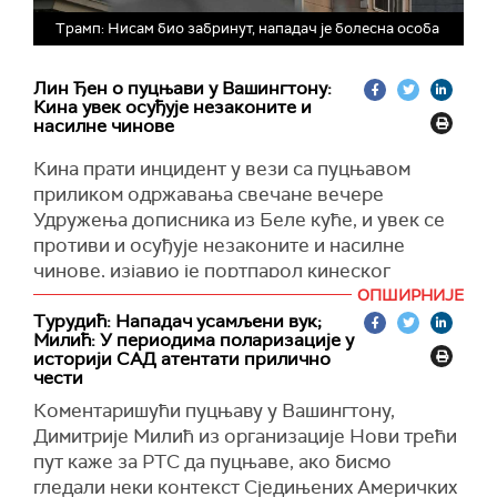
Трамп: Нисам био забринут, нападач је болесна особа
Лин Ђен о пуцњави у Вашингтону:
Кина увек осуђује незаконите и
насилне чинове
Кина прати инцидент у вези са пуцњавом
приликом одржавања свечане вечере
Удружења дописника из Беле куће, и увек се
противи и осуђује незаконите и насилне
чинове, изјавио је портпарол кинеског
Министарства спољних послова Лин Ђен.
ОПШИРНИЈЕ
Турудић: Нападач усамљени вук;
Ђијан је на конференцији за новинаре у
Милић: У периодима поларизације у
Пекингу рекао да се Кина "доследно противи"
историји САД атентати прилично
чести
и да осуђује насиље, преноси
Синхуа.
Коментаришући пуцњаву у Вашингтону,
Доналд Трамп би требало да посети Пекинг
Димитрије Милић из организације Нови трећи
14. и 15. маја како би се састао са кинеским
пут каже за РТС да пуцњаве, ако бисмо
председником Си Ђинпингом, током своје
гледали неки контекст Сједињених Америчких