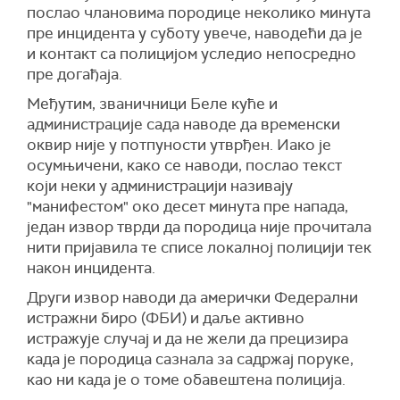
послао члановима породице неколико минута
пре инцидента у суботу увече, наводећи да је
и контакт са полицијом уследио непосредно
пре догађаја.
Међутим, званичници Беле куће и
администрације сада наводе да временски
оквир није у потпуности утврђен. Иако је
осумњичени, како се наводи, послао текст
који неки у администрацији називају
"манифестом" око десет минута пре напада,
један извор тврди да породица није прочитала
нити пријавила те списе локалној полицији тек
након инцидента.
Други извор наводи да амерички Федерални
истражни биро (ФБИ) и даље активно
истражује случај и да не жели да прецизира
када је породица сазнала за садржај поруке,
као ни када је о томе обавештена полиција.