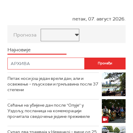
петак, 07. август 2026.
Прогноза
Најновије
Петак носи још један врели дан, али и
освежење – пљускови и грмљавина после 37
степени
Сећање на убијене дан после "Олује" у
Уздољу, посланица на комеморацији
прочитала сведочење једине преживеле
Судар два трамваја у Немачкој – више од 25