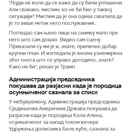
"Људи не воле да се каже да су били уплашени.
(
CBS News
)
инжењеру и наставнику, без јасне идеолошке
Али свакако, мислим, ко не би био у таквој
припадности. Постоје назнаке радикализације
ситуацији? Мислим да је она одмах схватила да
и могућег "месијанског комплекса“.
је то више метак него послужавник.
Наводно је слао поруке против Трампа и
Погледао сам њено лице на снимку мало пре
његове администрације, што указује на
него што сам дошао. Видео сам сцену.
политичку мотивацију, али не и на припадност
Приказали су ми је и, знате, прилично добар
организованој групи.
крупни план. И изгледала је веома узнемирена
На питање да ли је деловао сам, професор
због онога што се управо догодило, знате?
Лазић каже да ће то утврдити истрага. Постоји
Како не би", рекао је Трамп.
могућност да је имао помоћ, посебно у
Администрација председника
уношењу оружја. Али без обзира на то –
покушава да разјасни када је породица
систем је заказао, понавља.
осумњиченог сазнала за спис
е
Одговарајући на питање да ли овакви догађаји
У међувремену, Администрација председника
утичу на политичку подршку председнику,
Сједињених Америчких Држава покушава да
Костић истиче да тренутно нема значајног
разјасни када је породица Кола Алена,
раста подршке.
осумњиченог за напад током вечере
Друштво је дубоко подељено, а Трамп је већ
Удружења дописника Беле куће, сазнала за