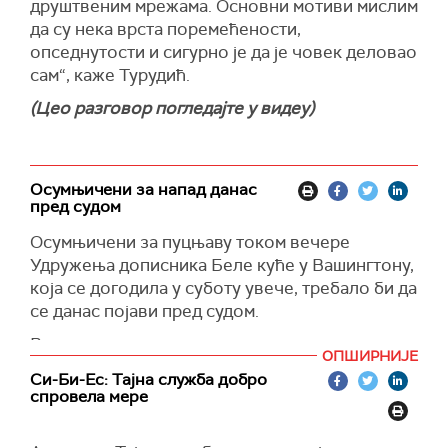
друштвеним мрежама. Основни мотиви мислим
да су нека врста поремећености,
опседнутости и сигурно је да је човек деловао
сам“, каже Турудић.
(Цео разговор погледајте у видеу)
Осумњичени за напад данас
пред судом
Осумњичени за пуцњаву током вечере
Удружења дописника Беле куће у Вашингтону,
која се догодила у суботу увече, требало би да
се данас појави пред судом.
Вршилац дужности државног тужиоца
ОПШИРНИЈЕ
Сједињених Америчких Држава Тод Бланш
Си-Би-Ес: Тајна служба добро
изјавио је да прелиминарни налази указују на
спровела мере
то да је осумњичени циљао чланове
администрације Доналда Трампа, као и да је