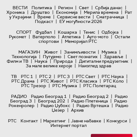
|
|
|
|
ВЕСТИ
Политика
Регион
Свет
Србија данас
|
|
|
|
Хроника
Друштво
Економија
Мерила времена
Рат
|
|
|
|
у Украјини
Време
Сервисне вести
Сматрачница
|
Подкаст
ЕУ могућности 2026
|
|
|
|
СПОРТ
Фудбал
Кошарка
Тенис
Одбојка
|
|
|
|
Рукомет
Ватерполо
Атлетика
Ауто-мото
Остали
|
спортови
Меморијал РТС
|
|
|
МАГАЗИН
Живот
Занимљивости
Музика
|
|
|
|
Технологијa
Путујемо
Свет познатих
Здравље
|
|
|
|
Филм и ТВ
Наука
Природа
Дигитални предузетник
|
За мале велике хероје
Наизглед здрав
|
|
|
|
|
ТВ
РТС 1
РТС 2
РТС 3
РТС Свет
РТС Наука
|
|
|
|
РТС Драма
РТС Живот
РТС Класика
РТС Коло
|
|
РТС Трезор
РТС Музика
РТС Полетарац
|
|
РАДИО
Радио Београд 1
Радио Београд 2
Радио
|
|
|
Београд 3
Београд 202
Радио Плетеница
Радио
|
|
|
Рокенролер
Радио Џубокс
Радио Вртешка
Радио
|
Џезер
Архив
|
|
|
|
РТС
Контакт
Маркетинг
Јавне набавке
Конкурси
Интернет портал