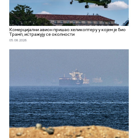
Комерцијални авион пришао хеликоптеру у којем је био
Трамп, истражују се околности
05. 08. 2026.