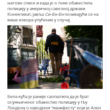
изгубио део подршке, чак и унутар сопственог
његове списе и када је о томе обавестила
бирачког тела. За разлику од ранијих
полицију у америчкој савезној држави
случајева, ефекат "окупљања око лидера“ сада
Конектикат, јавља
Си-Ен-Ен
позивајући се на
изостаје, напомиње Костић.
више извора упућених у случај.
Очекују се промене у безбедносним
протоколима, иако није сигурно колико брзо
ће бити спроведене. Ово се у јавности већ
оцењује као озбиљан скандал, закључио је
Александар Жигић.
Бела кућа је раније саопштила да је брат
осумњиченог обавестио полицију у Њу
Лондону о наводном "манифесту" који је Ален