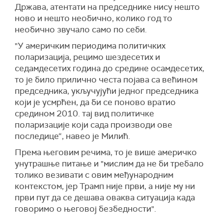
прве посете земљи после осам година.
Држава, атентати на председнике нису нешто
ново и нешто необично, колико год то
необично звучало само по себи.
"У америчким периодима политичких
поларизација, рецимо шездесетих и
седамдесетих година до средине осамдесетих,
то је било прилично честа појава са већином
председника, укључујући једног председника
који је усмрћен, да би се поново вратио
средином 2010. тај вид политичке
поларизације који сада производи ове
последице“, навео је Милић.
Према његовим речима, то је више америчко
унутрашње питање и "мислим да не би требало
толико везивати с овим међународним
контекстом, јер Трамп није први, а није му ни
први пут да се дешава оваква ситуација када
говоримо о његовој безбедности".