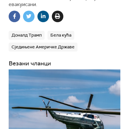
евакуисани.
Доналд Трамп
Бела кућа
Сједињене Америчке Државе
Везани чланци