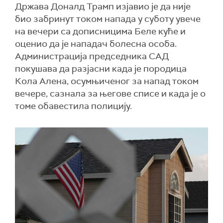
Држава Доналд Трамп изјавио је да није
био забринут током напада у суботу увече
на вечери са дописницима Беле куће и
оценио да је нападач болесна особа.
Администрација председника САД
покушава да разјасни када је породица
Кола Алена, осумњиченог за напад током
вечере, сазнала за његове списе и када је о
томе обавестила полицију.