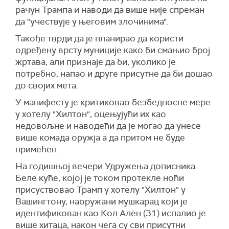
рачун Трампа и наводи да више није спреман
да "учествује у његовим злочинима".
Такође тврди да је планирао да користи
одређену врсту муниције како би смањио број
жртава, али признаје да би, уколико је
потребно, напао и друге присутне да би дошао
до својих мета.
У манифесту је критиковао безбедносне мере
у хотелу "Хилтон", оцењујући их као
недовољне и наводећи да је могао да унесе
више комада оружја а да притом не буде
примећен.
На годишњој вечери Удружења дописника
Беле куће, којој је током протекле ноћи
присуствовао Трамп у хотелу "Хилтон" у
Вашингтону, наоружани мушкарац који је
идентификован као Кол Ален (31) испалио је
више хитаца, након чега су сви присутни