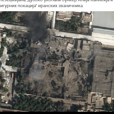
сигурних локација" иранских званичника.