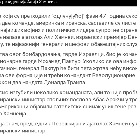
 резиденција Алија Хамнеија
 који су претходили "одлучујућој" фази 47 година сук
 две команде, америчка и иранска, саставиле су листе
највиших војних и политичких лидера супротне стране
е налазе ајатолах Али Хамнеи, израелски премијер Б
у, те најважнији генерали и шефови обавештајних слу
тва овог бомбардовања, тврде Израелци, био је кома
ионарне гарде Мохамед Пакпур. Уколико се ова инфо
тачном, генерал Пакпур ће бити пета жртва међу висо
а ове формације и трећи командант Револуционарне 
оком два мандата Доналда Трампа.
мо изгубили неколико команданата, али то није проб
 ирански министар спољних послова Абас Аракчи у тр
 Американци објавили сателитски снимак уништене ре
а Хамнеија.
ја знам, председник Пезешкијан и ајатолах Хамнеи су 
 ирански министар.