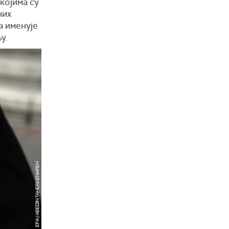
којима су
них
а именује
у.