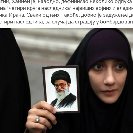
тим, Хамнеи је, наводно, дефинисао неколико одлука 
а "четири круга наследника" највиших војних и влади
ка Ирана. Сваки од њих, такође, добио је задужење д
етири наследника, за случај да страдају у бомбардовањ