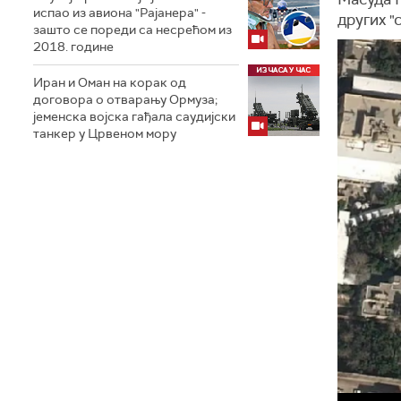
испао из авиона "Рајанера" -
других "
зашто се пореди са несрећом из
2018. године
Иран и Оман на корак од
договора о отварању Ормуза;
jеменска војска гађала саудијски
танкер у Црвеном мору