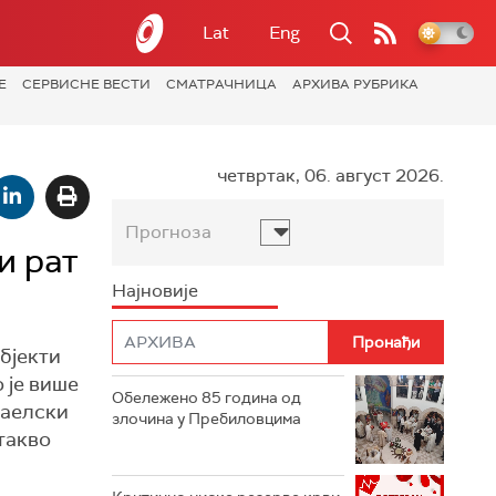
Lat
Eng
Е
СЕРВИСНЕ ВЕСТИ
СМАТРАЧНИЦА
АРХИВА РУБРИКА
четвртак, 06. август 2026.
Прогноза
и рат
Најновије
бјекти
 је више
Обележено 85 година од
раелски
злочина у Пребиловцима
такво