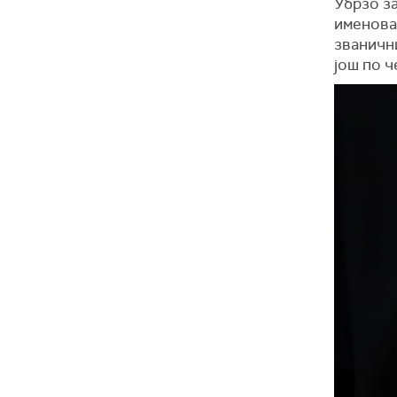
Убрзо за
именован
званични
још по ч