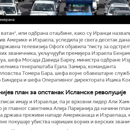
Техерана
 ватан", или одбрана отаџбине, како су Иранци назвал
ив Америке и Израела, уследила је свега десетак дана
државна телевизија Офогх објавила "листу за одстрел
ких званичника, укључујући премијера Израела Бенја
хуа, шефа Мосада Давида Бареу, министра одбране Из
челника генералштаба Ејала Замира, команданта
пловства Томера Бара, шефа војне обавештајне служб
 Биндера и шефа Оперативног директората Ицика Ко
нијев план за опстанак Исламске револуције
писак имају и Израелци, па је врховни лидер Али Хам
 је главног саветника Алија Ларијанија да начини план
а држава преживи нападе Американаца и Израелаца, 
не покушаје убиства највиших војних и верских звани