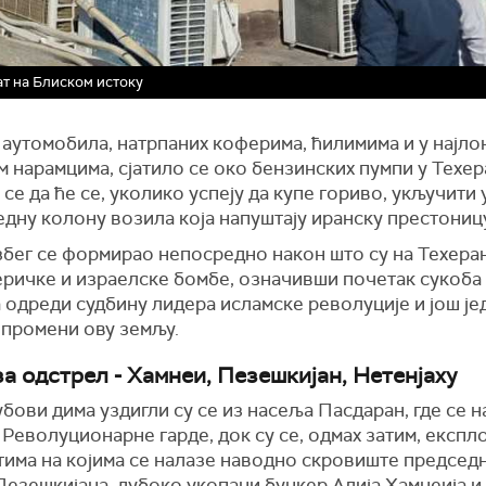
рат на Блиском истоку
 аутомобила, натрпаних коферима, ћилимима и у најло
 нарамцима, сјатило се око бензинских пумпи у Техер
 се да ће се, уколико успеју да купе гориво, укључити 
дну колону возила која напуштају иранску престониц
збег се формирао непосредно након што су на Техера
еричке и израелске бомбе, означивши почетак сукоба 
 одреди судбину лидера исламске револуције и још ј
 промени ову земљу.
за одстрел - Хамнеи, Пезешкијан, Нетенјаху
бови дима уздигли су се из насеља Пасдаран, где се н
Револуционарне гарде, док су се, одмах затим, експл
тима на којима се налазе наводно скровиште председ
езешкијана, дубоко укопани бункер Алија Хамнеија и