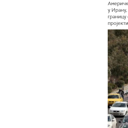
Амерички
у Ирану,
границу 
пројекти