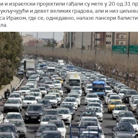
 и израелски пројектили гађали су мете у 20 од 31 п
 укључујући и девет великих градова, али и низ циљева
са Ираком, где се, однедавно, налазе лансери балист
ла.