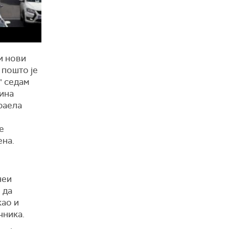
и нови
 пошто је
" седам
мина
раела
е
ена.
неи
 да
као и
чника.