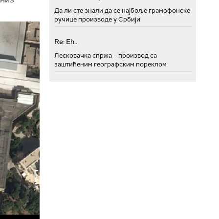
Да ли сте знали да се најбоље грамофонске
ручице производе у Србији
Re: Eh...
Лесковачка спржа – производ са
заштићеним географским пореклом