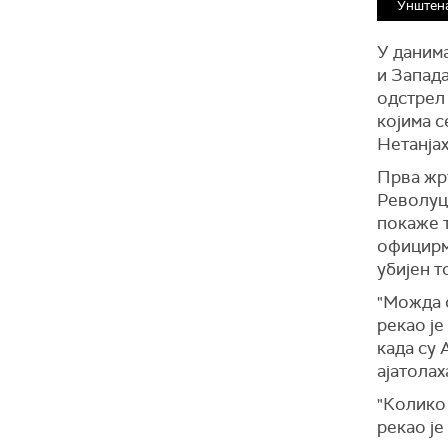
Унштена
У данима
и Запада
одстрел 
којима с
Нетанјах
Прва жр
Револуц
покаже 
официрм
убијен т
"Можда с
рекао је
када су
ајатолах
"Колико 
рекао је