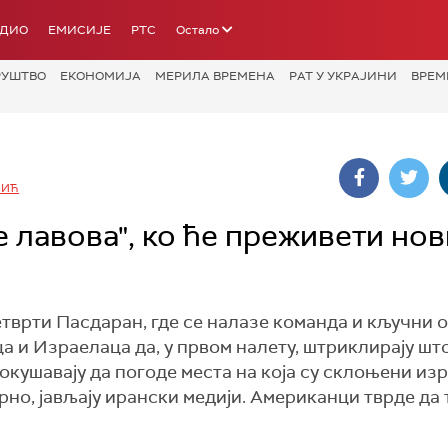
АДИО
ЕМИСИЈЕ
РТС
Остало
РУШТВО
ЕКОНОМИЈА
МЕРИЛА ВРЕМЕНА
РАТ У УКРАЈИНИ
ВРЕМ
ВИЋ
е лавова", ко ће преживети нов
етврти Пасдаран, где се налазе команда и кључни о
 и Израелаца да, у првом налету, штриклирају што
окушавају да погоде места на која су склоњени из
но, јављају ирански медији. Американци тврде да 