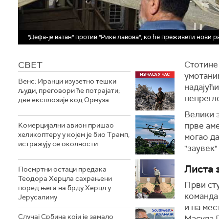
"Дефа-је ватан" против "Рике лавова", ко ће преживети нови 
СВЕТ
Стотине
умотаним
Венс: Иранци изузетно тешки
надајући
људи, преговори ће потрајати;
непрегле
две експлозије код Ормуза
Велики 
прве ам
Комерцијални авион пришао
хеликоптеру у којем је био Трамп,
могао да
истражују се околности
"заувек"
Листа 
Посмртни остаци предака
Теодора Херцла сахрањени
Први сту
поред њега на брду Херцл у
команда 
Јерусалиму
и на мес
Случај Србина који је замало
Масуда П