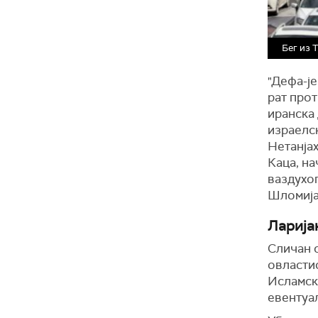
Бег из 
"Дефа-је
рат прот
иранска 
израелс
Нетанја
Каца, на
ваздухо
Шломија
Ларија
Сличан с
овластио
Исламск
евентуал