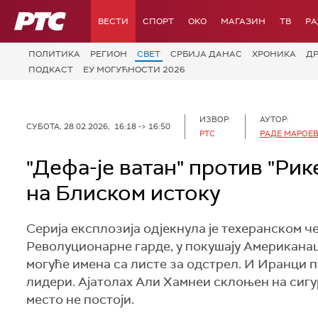
РТС
ВЕСТИ
СПОРТ
OKO
МАГАЗИН
ТВ
Р
ПОЛИТИКА
РЕГИОН
СВЕТ
СРБИЈА ДАНАС
ХРОНИКА
Д
ПОДКАСТ
ЕУ МОГУЋНОСТИ 2026
ИЗВОР:
АУТОР:
СУБОТА, 28.02.2026, 16:18 -> 16:50
РТС
РАДЕ МАРОЕ
"Дефа-је ватан" против "Рик
на Блиском истоку
Серија експлозија одјекнула је техеранском ч
Револуционарне гарде, у покушају Американаца
могуће имена са листе за одстрел. И Иранци п
лидери. Ајатолах Али Хамнеи склоњен на сигур
место не постоји.