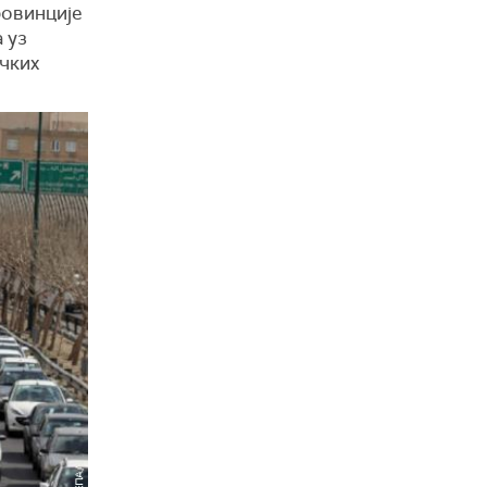
ровинције
 уз
ичких