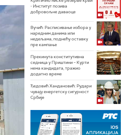
Критично ниске резерве крви
- Институт позива
добровољне даваоце
Вучић: Расписивање избора у
наредним данима или
недељама, поднећу оставку
пре кампање
Прекинута конститутивна
седница у Приштини – Курти
нема кандидата, тражио
додатно време
Ђедовић Хандановић: Рудари
чувају енергетску сигурност
Србије