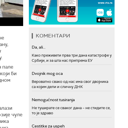
КОМЕНТАРИ
не
ану,
Da, ali...
у
Како преживети прва три дана катастрофе у
у.
Србији, и за шта нас припрема ЕУ
н пале
који би
Dvojnik mog oca
едном
Вероватно свако од нас има свог двојника
са којим дели и сличну ДНК
Nemogućnost tusiranja
алази
Не туширате се сваког дана – не стидите се,
то је здраво
озије чуле
ника
Cestitke za uspeh
 низ