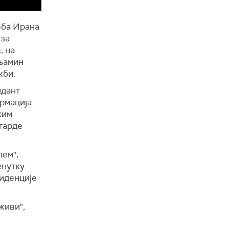
оба Ирана
 за
, на
ењамин
жби.
ндант
рмација
ким
гарде
лем",
енутку
зиденције
живи",