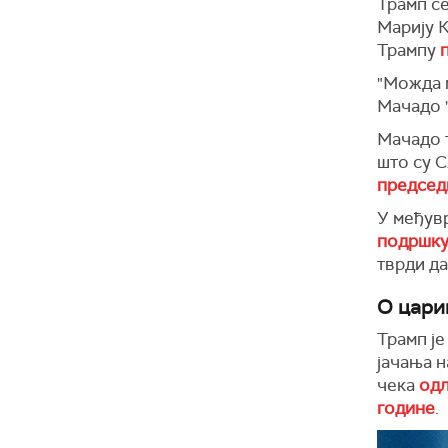
Трамп с
Марију К
Трампу
"Можда м
Мачадо 
Мачадо 
што су С
председ
У међувр
подршку
тврди д
О цари
Трамп је
јачања 
чека
одл
године
.