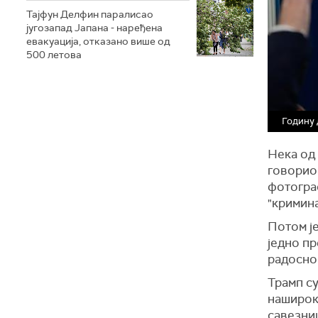
Тајфун Делфин паралисао
југозапад Јапана - наређена
евакуација, отказано више од
500 летова
Годину 
Нека од 
говорио 
фотограф
"кримина
Потом је
једно пр
радосно 
Трамп су
наширок
савезни