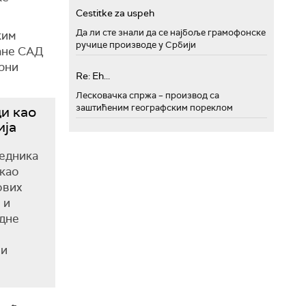
Cestitke za uspeh
Да ли сте знали да се најбоље грамофонске
ким
ручице производе у Србији
ране САД
арни
Re: Eh...
Лесковачка спржа – производ са
заштићеним географским пореклом
ди као
ија
седника
 као
ових
 и
рдне
ћи