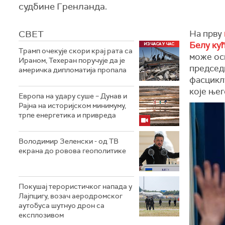
судбине Гренланда.
СВЕТ
На прву
Белу ку
Трамп очекује скори крај рата са
може ос
Ираном, Техеран поручује да је
председн
америчка дипломатија пропала
фасциклу
које њег
Европа на удару суше – Дунав и
Рајна на историјском минимуму,
трпе енергетика и привреда
Володимир Зеленски - од ТВ
екрана до ровова геополитике
Покушај терористичког напада у
Лајпцигу, возач аеродромског
аутобуса шутнуо дрон са
експлозивом