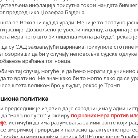
заустевљена инфлација присутна током мандата бившег
ог председника Џозефаа Бајдена.
 шта ће Врховни суд да уради. Мени је то потпуно јасн
и јасније. Дозвољено је увести лиценцу, а царина је 
ога мера него што би лиценца могла да буде", рекао је
 да су САД захваљујући царинама прикупиле стотине 
 упозоривши да би у случају неповољне судске одлуке
 обавезе враћања тог новца.
убимо тај случај, могуће је да ћемо морати да учинимо
а то вратимо. Не знам како би то могло лако да се ура
несе штета великом броју људи", рекао је Трамп.
циона политика
 председник је изјавио да је сарадницима у админист
да "мало попусте" у оквиру
појачаних мера против ил
ије
, истичући да има разумевања за имигранте који рад
се америчкој привреди и нагласио да актуелне проте
Службе за имиграцију и царину (ИЦЕ) предводе "плаћ