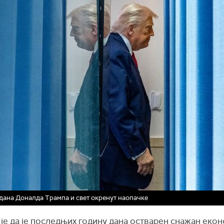
дана Доналда Трампа и свет окренут наопачке
је да је последњих годину дана остварен снажан еко