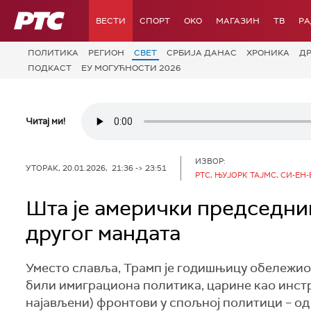
РТС
ВЕСТИ
СПОРТ
OKO
МАГАЗИН
ТВ
Р
ПОЛИТИКА
РЕГИОН
СВЕТ
СРБИЈА ДАНАС
ХРОНИКА
Д
ПОДКАСТ
ЕУ МОГУЋНОСТИ 2026
Читај ми!
ИЗВОР:
УТОРАК, 20.01.2026, 21:36 -> 23:51
РТС, ЊУЈОРК ТАЈМС, СИ-ЕН-
Шта је амерички председни
другог мандата
Уместо славља, Трамп је годишњицу обележио 
били имиграциона политика, царине као инстр
најављени) фронтови у спољној политици – од 