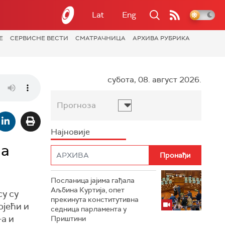
Lat
Eng
Е
СЕРВИСНЕ ВЕСТИ
СМАТРАЧНИЦА
АРХИВА РУБРИКА
субота, 08. август 2026.
Прогноза
Најновије
на
Посланица јајима гађала
Аљбина Куртија, опет
у су
прекинута конститутивна
ојећи и
седница парламента у
а и
Приштини