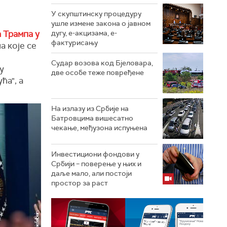
У скупштинску процедуру
ушле измене закона о јавном
 Трампа у
дугу, е-акцизама, е-
фактурисању
а које се
Судар возова код Бјеловара,
у
две особе теже повређене
ћа", а
На излазу из Србије на
Батровцима вишесатно
чекање, међузона испуњена
Инвестициони фондови у
Србији – поверење у њих и
даље мало, али постоји
простор за раст