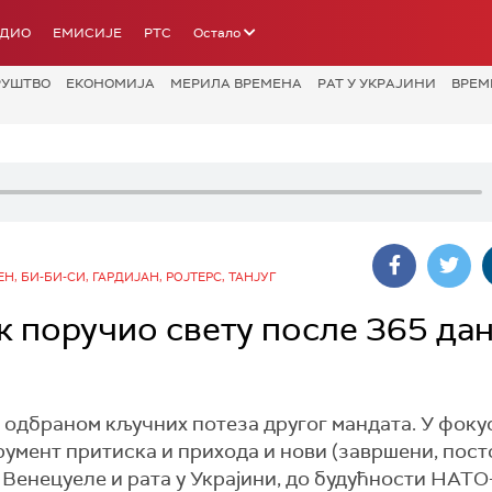
АДИО
ЕМИСИЈЕ
РТС
Остало
РУШТВО
ЕКОНОМИЈА
МЕРИЛА ВРЕМЕНА
РАТ У УКРАЈИНИ
ВРЕМ
ЕН, БИ-БИ-СИ, ГАРДИЈАН, РОЈТЕРС, ТАНЈУГ
к поручио свету после 365 да
одбраном кључних потеза другог мандата. У фокус
умент притиска и прихода и нови (завршени, пост
Венецуеле и рата у Украјини, до будућности НАТО-