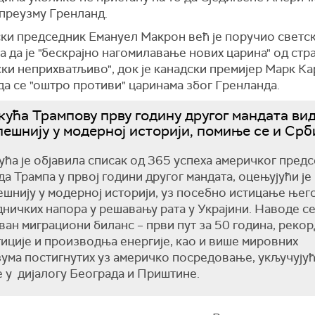
преузму Гренланд.
ки председник Емануел Макрон већ је поручио светс
 да је "бескрајно нагомилавање нових царина" од ст
ки неприхватљиво", док је канадски премијер Марк К
да се "оштро противи" царинама због Гренланда.
кућа Трампову прву годину другог мандата ви
пешнију у модерној историји, помиње се и Срб
ућа је објавила списак од 365 успеха америчког пред
а Трампа у првој години другог мандата, оцењујући је
ешнију у модерној историји, уз посебно истицање њег
ничких напора у решавању рата у Украјини. Наводе се
ван миграциони биланс – први пут за 50 година, реко
иције и производња енергије, као и више мировних
ума постигнутих уз америчко посредовање, укључују
 у дијалогу Београда и Приштине.