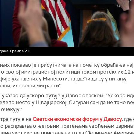
дана Трампа 2.0
њих показао је присутнима, а на почетку обраћања нај
о својој имиграционој политици током протеклих 12 м
ије ухапшених у Минесоти, тврдећи да су у питању
лни, илегални мигранти".
 указао да ускоро путује у Давос опаском: "Ускоро ид
елепо место у Швајцарској. Сигуран сам да ме тамо в
очекују."
тра путује на
Светски економски форум у Давосу
, где
о расправља о његовим претењама увођењем царина
цима уколико не пристану на то да Сједињене Америч