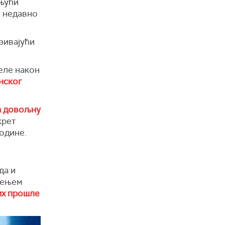
ињући
е недавно
зивајући
еле након
нског
а довољну
крет
одине.
да и
љењем
их прошле