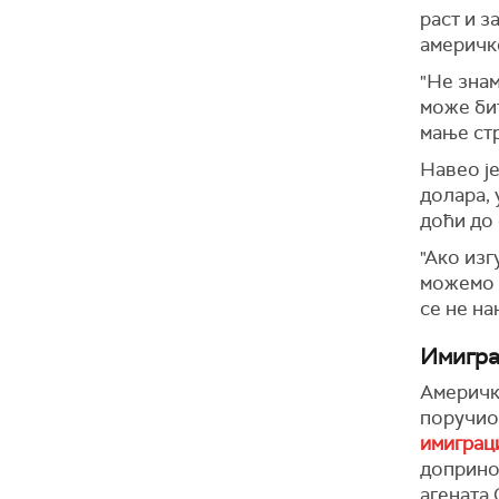
раст и 
америчк
"Не знам
може бит
мање стр
Навео је
долара,
доћи до
"Ако изг
можемо д
се не на
Имигра
Амерички
поручио 
имиграц
доприно
агената 