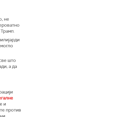
о, не
вероватно
 Трамп.
милијарди
 могло
 све што
ди, а да
рацији
егалне
е и
сте против
ени