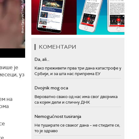
КОМЕНТАРИ
Da, ali...
више је
Како преживети прва три дана катастрофе у
есеци, уз
Србији, и за шта нас припрема ЕУ
Dvojnik mog oca
Вероватно свако од нас има свог двојника
ем на
са којим дели и сличну ДНК
еома
Nemogućnost tusiranja
 се
Не туширате се сваког дана – не стидите се,
то је здраво
ке