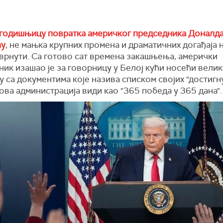
годишњицу повратка америчког председника Доналда
ћу
, не мањка крупних промена и драматичних догађаја н
врнути. Са готово сат времена закашњења, амерички
ик изашао је за говорницу у Белој кући носећи велик
 са документима које назива списком својих "достигну
ова администрација види као "365 победа у 365 дана".