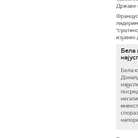
Државе 
Францус
лидерима
"суштинс
изјавио 
Бела 
најус
Бела к
Доналд
најусп
посред
негати
инвест
спораз
напоре