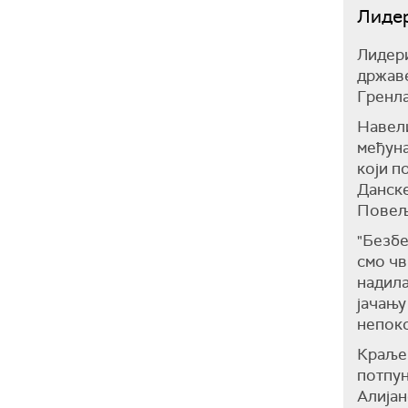
Лидер
Лидери
државе
Гренла
Навели
међуна
који п
Данске
Повељ
"Безбе
смо чв
надила
јачању
непоко
Краљев
потпун
Алијан