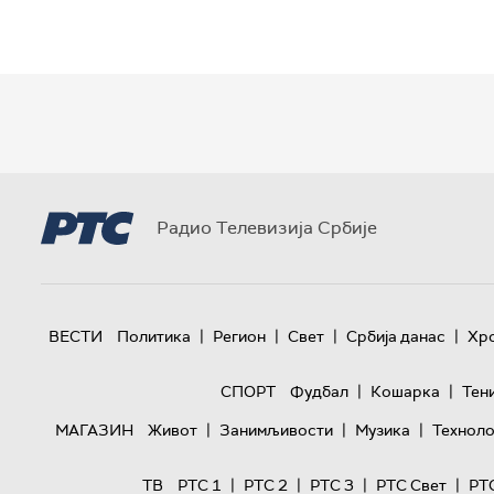
Радио Телевизија Србије
|
|
|
|
ВЕСТИ
Политика
Регион
Свет
Србија данас
Хр
|
|
СПОРТ
Фудбал
Кошарка
Тен
|
|
|
МАГАЗИН
Живот
Занимљивости
Музика
Техноло
|
|
|
|
ТВ
РТС 1
РТС 2
РТС 3
РТС Свет
РТ