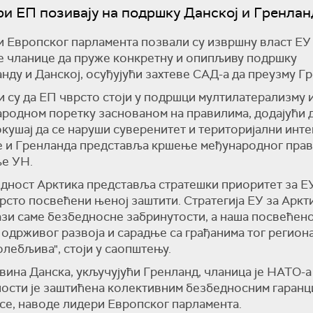
и ЕП позивају на подршку Данској и Гренлан
 Европског парламента позвали су извршну власт ЕУ
 чланице да пруже конкретну и опипљиву подршку
нду и Данској, осуђујући захтеве САД-а да преузму Г
 су да ЕП чврсто стоји у подршци мултилатерализму 
родном поретку заснованом на правилима, додајући 
окушај да се наруши суверенитет и територијални инте
 и Гренланда представља кршење међународног прав
е УН.
дност Арктика представља стратешки приоритет за ЕУ
рсто посвећени њеној заштити. Стратегија ЕУ за Аркт
зи саме безбедносне забринутости, а наша посвећен
 одрживог развоја и сарадње са грађанима тог региона
лебљива", стоји у саопштењу.
ина Данска, укључујући Гренланд, чланица је НАТО-а 
ости је заштићена колективним безбедносним гаранц
се, наводе лидери Европског парламента.