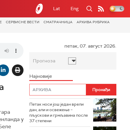
Lat
Eng
Е
СЕРВИСНЕ ВЕСТИ
СМАТРАЧНИЦА
АРХИВА РУБРИКА
петак, 07. август 2026.
Прогноза
Најновије
а
Петак носи још један врели
дан, али и освежење –
тара
пљускови и грмљавина после
енланда у
37 степени
 Беле