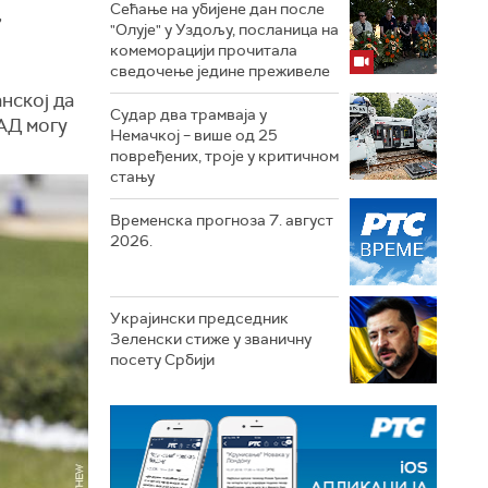
Сећање на убијене дан после
,
"Олује" у Уздољу, посланица на
комеморацији прочитала
сведочење једине преживеле
нској да
Судар два трамваја у
САД могу
Немачкој – више од 25
повређених, троје у критичном
стању
Временска прогноза 7. август
2026.
Украјински председник
Зеленски стиже у званичну
посету Србији