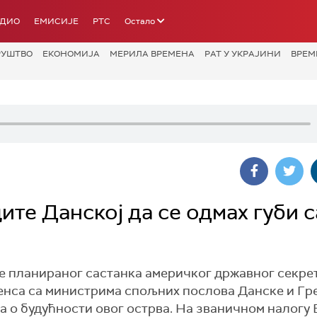
АДИО
ЕМИСИЈЕ
РТС
Остало
РУШТВО
ЕКОНОМИЈА
МЕРИЛА ВРЕМЕНА
РАТ У УКРАЈИНИ
ВРЕМ
те Данској да се одмах губи с
ре планираног састанка америчког државног секре
енса са министрима спољних послова Данске и Гр
ара о будућности овог острва. На званичном налогу