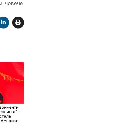
и, човече
ерименти
ексинга" –
остала
д Америке