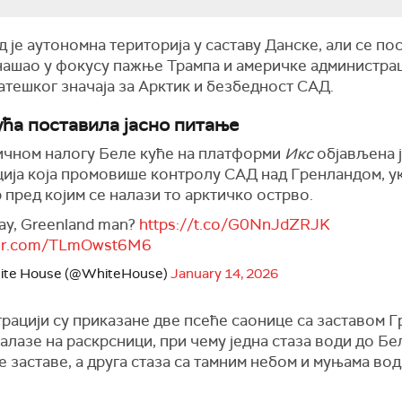
 је аутономна територија у саставу Данске, али се п
нашао у фокусу пажње Трампа и америчке администрац
атешког значаја за Арктик и безбедност САД.
ућа поставила јасно питање
ичном налогу Беле куће на платформи
Икс
објављена 
ција која промовише контролу САД над Гренландом, у
 пред којим се налази то арктичко острво.
ay, Greenland man?
https://t.co/G0NnJdZRJK
tter.com/TLmOwst6M6
ite House (@WhiteHouse)
January 14, 2026
рацији су приказане две псеће саонице са заставом 
налазе на раскрсници, при чему једна стаза води до Бе
 заставе, а друга стаза са тамним небом и муњама во