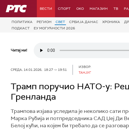
РТС
ВЕСТИ
СПОРТ
OKO
МАГАЗИН
ТВ
Р
ПОЛИТИКА
РЕГИОН
СВЕТ
СРБИЈА ДАНАС
ХРОНИКА
Д
ПОДКАСТ
ЕУ МОГУЋНОСТИ 2026
Читај ми!
ИЗВОР:
СРЕДА, 14.01.2026, 18:27 -> 19:51
ТАНЈУГ
Трамп поручио НАТО-у: Реци
Гренланда
Трампова изјава уследила је неколико сати п
Марка Рубија и потпредседника САД Џеј Ди В
Белој кући, на којем би требало да се разгов