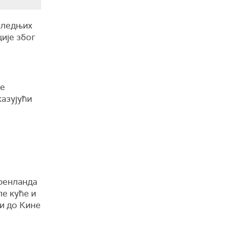
оследњих
ије због
је
казујући
Гренланда
ле куће и
ди до Кине