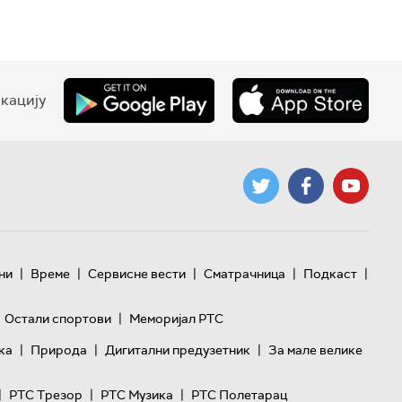
кацију
|
|
|
|
|
ни
Време
Сервисне вести
Сматрачница
Подкаст
|
Остали спортови
Меморијал РТС
|
|
|
ка
Природа
Дигитални предузетник
За мале велике
|
|
|
РТС Трезор
РТС Музика
РТС Полетарац