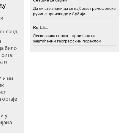
Cestitke za uspeh
ду
Да ли сте знали да се најбоље грамофонске
ручице производе у Србији
 и
Re: Eh...
ренланд.
Лесковачка спржа – производ са
и
заштићеним географским пореклом
да било
гритет
а и
 и ми
ик
ост
 остаје
и у
ијама