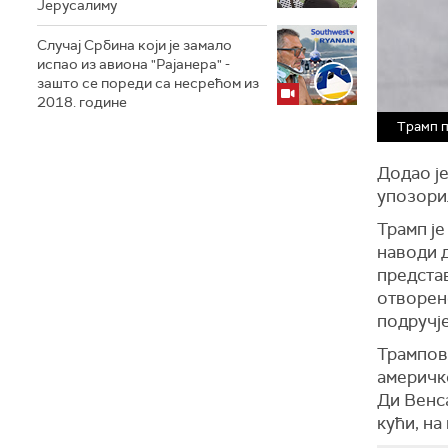
Јерусалиму
Случај Србина који је замало
испао из авиона "Рајанера" -
зашто се пореди са несрећом из
2018. године
Трамп п
Додао је
упозорил
Трамп је
наводи д
представ
отворено
подручје
Трампова
америчк
Ди Венс
кући, на