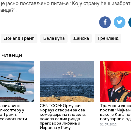
 је јасно постављено питање "Коју страну ћеш изабрат
анда?".
Доналд Трамп
Бела кућа
Данска
Гренланд
 чланци
лни авион
CENTCOM: Ормуски
Трампови експ
ликоптеру у
мореуз отворен за сва
против "Чајнам
ио Трамп,
комерцијална пловила;
како је Кина п
 се околности
почела седма рунда
популарнија о
преговора Либана и
31. 07. 2026.
Израела у Риму