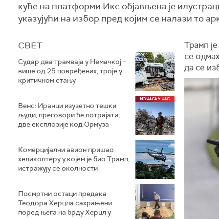
куће на платформи Икс објављена је илустра
указујући на избор пред којим се налази то ар
СВЕТ
Трамп ј
се одмах
Судар два трамваја у Немачкој –
да се из
више од 25 повређених, троје у
критичном стању
Венс: Иранци изузетно тешки
људи, преговори ће потрајати;
две експлозије код Ормуза
Комерцијални авион пришао
хеликоптеру у којем је био Трамп,
истражују се околности
Посмртни остаци предака
Теодора Херцла сахрањени
поред њега на брду Херцл у