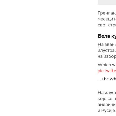
Гренланд
месеци 
свог стр
Бела к
На зван
илустра
на избор
Which w
pic.twi
— The Wh
На илуст
које се 
америчке
и Русије.