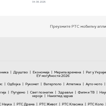
04. 08. 2026.
Преузмите РТС мобилну апли
|
|
|
|
оника
Друштво
Економија
Мерила времена
Рат у Украји
ЕУ могућности 2026
|
|
|
|
|
|
ис
Одбојка
Рукомет
Ватерполо
Атлетика
Ауто-мото
|
|
|
|
|
гијa
Путујемо
Свет познатих
Здравље
Филм и ТВ
Нау
|
хероје
Наизглед здрав
|
|
|
|
С Наука
РТС Драма
РТС Живот
РТС Класика
РТС Коло