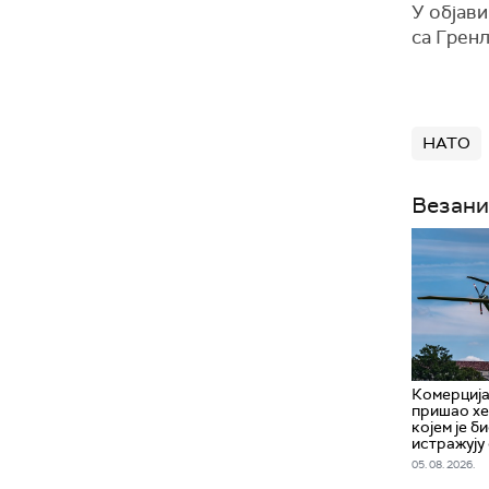
У објави
са Гренл
НАТО
Везани
Комерција
пришао хе
којем је б
истражују
05. 08. 2026.