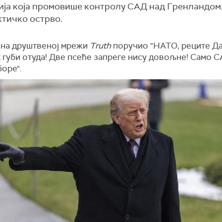
ција која промовише контролу САД над Гренландом
ктичко острво.
е на друштвеној мрежи
Truth
поручио "НАТО, реците Да
 губи отуда! Две псеће запреге нису довољне! Само 
боре".