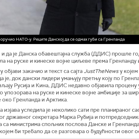
оручио НАТО-у: Реците Данској да се одмах губи са Гренланда
 и да је Данска обавештајна служба (ДДИС) прошле г
а на руске и кинеске војне циљеве према Гренланду 
 у објави закачио и текст са сајта
JustTheNews
у којем
а је, док дански лидери умањују претњу коју по Гренл
љају Русија и Кина, ДДИС недавно објавила процену у
 упозорава на руске и кинеске војне амбиције за ши
 око Гренланда и Арктика.
 изјава уследила је неколико сати пре планираног са
ог државног секретара Марка Рубија и потпредседник
а са министрима спољних послова Данске и Гренланда
 којем би требало да се разговара о будућности овог о