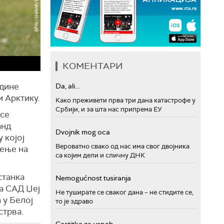
КОМЕНТАРИ
одине
Da, ali...
и Арктику.
Како преживети прва три дана катастрофе у
Србији, и за шта нас припрема ЕУ
 се
анд
Dvojnik mog oca
 којој
Вероватно свако од нас има свог двојника
рење на
са којим дели и сличну ДНК
станка
Nemogućnost tusiranja
а САД Џеј
Не туширате се сваког дана – не стидите се,
 у Белој
то је здраво
стрва.