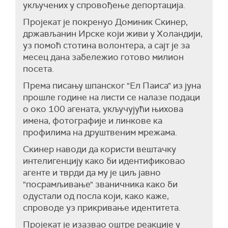
укључених у спровођење депортација.
Пројекат је покренуо Доминик Скинер,
држављанин Ирске који живи у Холандији,
уз помоћ стотина волонтера, а сајт је за
месец дана забележио готово милион
посета.
Према писању шпанског "Ел Паиса" из јуна
прошле године н
а листи се налазе подаци
о око 100 агената, укључујући њихова
имена, фотографије и линкове ка
профилима на друштвеним мрежама.
Скинер наводи да користи вештачку
интелигенцију како би идентификовао
агенте и тврди да му је циљ јавно
"посрамљивање" званичника како би
одустали од посла који, како каже,
спроводе уз прикривање идентитета.
Пројекат је изазвао оштре реакције у