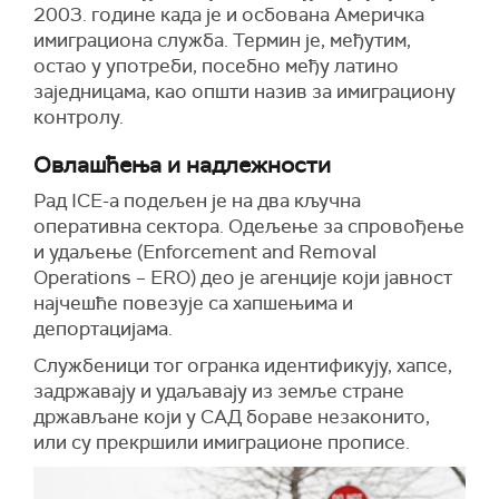
2003. године када је и осбована Америчка
имиграциона служба. Термин је, међутим,
остао у употреби, посебно међу латино
заједницама, као општи назив за имиграциону
контролу.
Овлашћења и надлежности
Рад ICE-а подељен је на два кључна
оперативна сектора. Одељење за спровођење
и удаљење (Enforcement and Removal
Operations – ERO) део је агенције који јавност
најчешће повезује са хапшењима и
депортацијама.
Службеници тог огранка идентификују, хапсе,
задржавају и удаљавају из земље стране
држављане који у САД бораве незаконито,
или су прекршили имиграционе прописе.