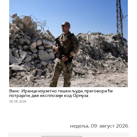
Венс: Иранци изузетно тешки људи, преговори ће
потрајати; две експлозије код Ормуза
06. 08. 2026.
недеља, 09. август 2026.