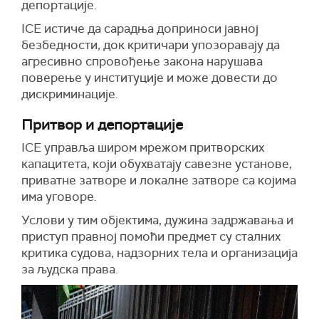
депортације.
ICE истиче да сарадња доприноси јавној
безбедности, док критичари упозоравају да
агресивно спровођење закона нарушава
поверење у институције и може довести до
дискриминације.
Притвор и депортације
ICE управља широм мрежом притворских
капацитета, који обухватају савезне установе,
приватне затворе и локалне затворе са којима
има уговоре.
Услови у тим објектима, дужина задржавања и
приступ правној помоћи предмет су сталних
критика судова, надзорних тела и организација
за људска права.