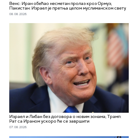
Венс: Иран обећао несметан пролаз кроз Ормуз;
Пакистан: Израел је претња целом муслиманском свету
08. 08. 2026.
Израел и Либан без договора о новим зонама; Трамп:
Рат са Ираном ускоро ће се завршити
07. 08. 2026.