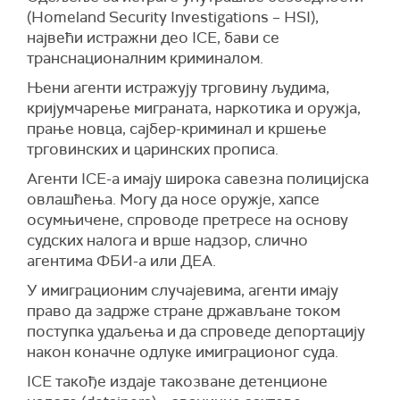
(Homeland Security Investigations – HSI),
највећи истражни део ICE, бави се
транснационалним криминалом.
Њени агенти истражују трговину људима,
кријумчарење миграната, наркотика и оружја,
прање новца, сајбер-криминал и кршење
трговинских и царинских прописа.
Агенти ICE-а имају широка савезна полицијска
овлашћења. Могу да носе оружје, хапсе
осумњичене, спроводе претресе на основу
судских налога и врше надзор, слично
агентима ФБИ-а или ДЕА.
У имиграционим случајевима, агенти имају
право да задрже стране држављане током
поступка удаљења и да спроведе депортацију
након коначне одлуке имиграционог суда.
ICE такође издаје такозване детенционе