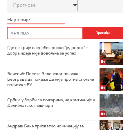
Прогноза
Најновије
Где се крије следећи српски "једнорог" –
добра идеја није довољна за успех
Зечевић: Посета Зеленског покушај
Београда да покаже да није против спољне
политике ЕУ
Србија у борби са пожарима, најкритичније у
Делиблатској пешчари
Андраш Бака прихватио номинацију за