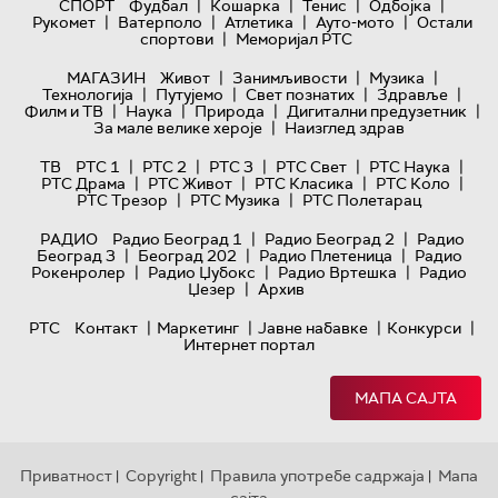
|
|
|
|
СПОРТ
Фудбал
Кошарка
Тенис
Одбојка
|
|
|
|
Рукомет
Ватерполо
Атлетика
Ауто-мото
Остали
|
спортови
Меморијал РТС
|
|
|
МАГАЗИН
Живот
Занимљивости
Музика
|
|
|
|
Технологијa
Путујемо
Свет познатих
Здравље
|
|
|
|
Филм и ТВ
Наука
Природа
Дигитални предузетник
|
За мале велике хероје
Наизглед здрав
|
|
|
|
|
ТВ
РТС 1
РТС 2
РТС 3
РТС Свет
РТС Наука
|
|
|
|
РТС Драма
РТС Живот
РТС Класика
РТС Коло
|
|
РТС Трезор
РТС Музика
РТС Полетарац
|
|
РАДИО
Радио Београд 1
Радио Београд 2
Радио
|
|
|
Београд 3
Београд 202
Радио Плетеница
Радио
|
|
|
Рокенролер
Радио Џубокс
Радио Вртешка
Радио
|
Џезер
Архив
|
|
|
|
РТС
Контакт
Маркетинг
Јавне набавке
Конкурси
Интернет портал
МАПА САЈТА
Приватност
Copyright
Правила употребе садржаја
Мапа
|
|
|
сајта