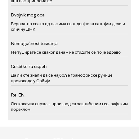
шта нас припрема ЕУ
Dvojnik mog oca
Вероватно свако од нас има свог двојника са којим дели и
сличну ДНК
Nemogućnost tusiranja
Не туширате се сваког дана – не стидите се, то је здраво
Cestitke za uspeh
Да ли сте знали да се најбоље грамофонске ручице
производе у Србији
Re: Eh...
Лесковачка спржа – производ са заштићеним географским
пореклом