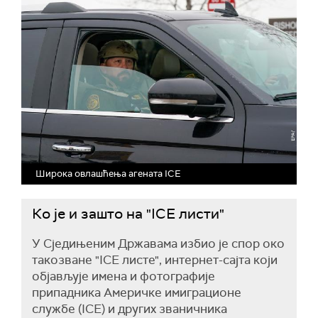
Широка овлашћења агената ICE
Ко је и зашто на "ICE листи"
У Сједињеним Државама избио је спор око
такозване "ICE листе", интернет-сајта који
објављује имена и фотографије
припадника
А
меричке
имиграционе
службе
(ICE) и других званичника