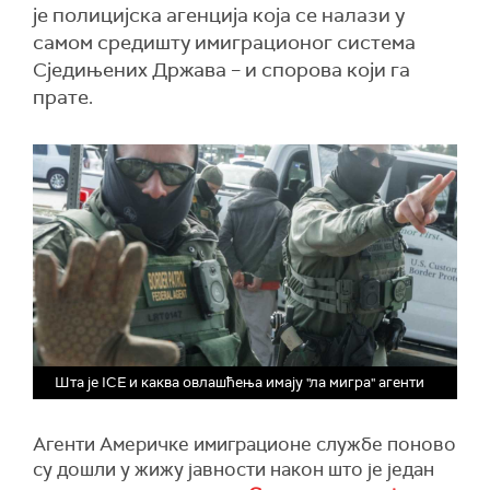
је полицијска агенција која се налази у
самом средишту имиграционог система
Сједињених Држава – и спорова који га
прате.
Шта је ICE и каква овлашћења имају "ла мигра" агенти
Агенти Америчке имиграционе службе поново
су дошли у жижу јавности након што је један