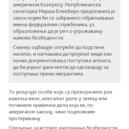
америчком Конгресу. Републиканска
сенаторка Марша Блекберн предложила је
закон којим би се забранило објављивање
имена федералних службеника, уз
образложење да је реч о угрожавању
њихове безбедности.
Скинер одбацује оптужбе да подстиче
насиље,
и
наглашава да пројекат види као
начин документовања поступака агената,
да би једног дана могли да одговарају за
поступање
према мигрантима.
То укључује особе које су прекорачиле рок
важења визе, илегално ушле у земљу или
починиле кривична дела која их, по
америчком закону, чине подложним
протеривању.
Одељење за истраге унутрашње безбедности