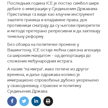
Последњих година ICE је постао симбол шире
дебате о имиграцији у Сједињеним Државама.
Присталице га виде као кључни инструмент
заштите граница и владавине права, док
противници сматрају да су његови приоритети
и методе претерано репресивни и да захтевају
темељну реформу.
Без обзира на политичке промене у
Вашингтону, ICE остаје моћна савезна агенција
са широким мандатом – од депортација до
сложених међународних истрага.
А назив "ла мигра", иако потиче из другог
времена, и даље одражава колико је
имиграционо спровођење дубоко укорењено
у свакодневицу, страхове и политику
Сједињених Држава.