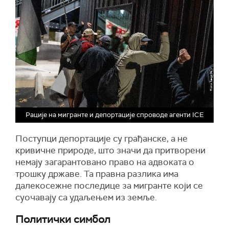
Рације на мигранте и депортације спроводе агенти ICE
Поступци депортације су грађанске, а не
кривичне природе, што значи да притворени
немају загарантовано право на адвоката о
трошку државе. Та правна разлика има
далекосежне последице за мигранте који се
суочавају са удаљењем из земље.
Политички симбол