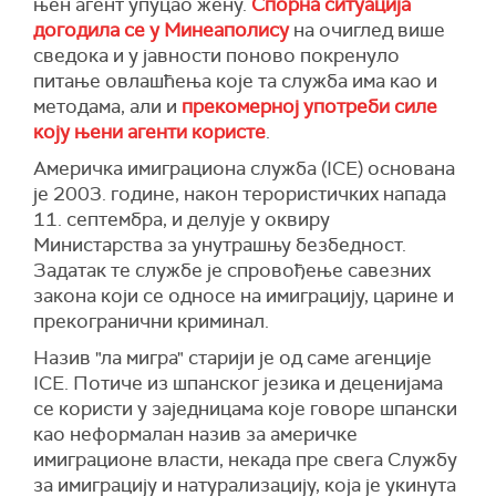
њен агент упуцао жену.
Спорна ситуација
догодила се у Минеаполису
на очиглед више
сведока и у јавности поново покренуло
питање овлашћења које та служба има као и
методама, али и
прекомерној употреби силе
коју њени агенти користе
.
Америчка имиграциона служба (ICE) oснована
је 2003. године, након терористичких напада
11. септембра, и делује у оквиру
Министарства за унутрашњу безбедност.
Задатак те службе је спровођење савезних
закона који се односе на имиграцију, царине и
прекогранични криминал.
Назив "ла мигра" старији је од саме агенције
ICE. Потиче из шпанског језика и деценијама
се користи у заједницама које говоре шпански
као неформалан назив за америчке
имиграционе власти, некада пре свега Службу
за имиграцију и натурализацију, која је укинута