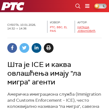
РТС
ИЗВОР:
АУТОР:
СУБОТА, 10.01.2026,
РТС, BBC, EL
НАТАША
14:32 -> 14:36
PAIS
ЈОВАНОВИЋ
Шта је ICE и каква
овлашћења имају "ла
мигра" агенти
Америчка имиграциона служба (Immigration
and Customs Enforcement – ICE), често
колоквијално називана "ла мигра", савезна