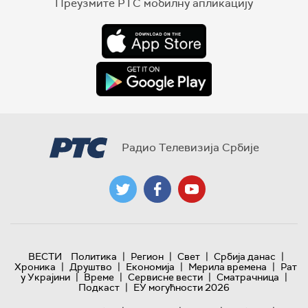
Преузмите РТС мобилну апликацију
Радио Телевизија Србије
|
|
|
|
ВЕСТИ
Политика
Регион
Свет
Србија данас
|
|
|
|
Хроника
Друштво
Економија
Мерила времена
Рат
|
|
|
|
у Украјини
Време
Сервисне вести
Сматрачница
|
Подкаст
ЕУ могућности 2026