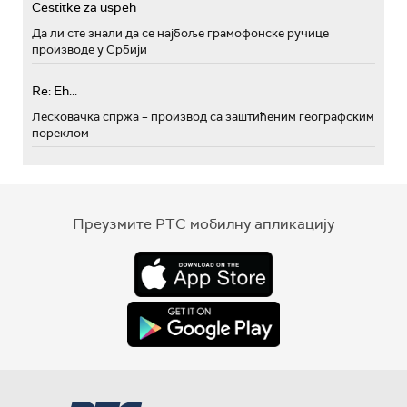
Cestitke za uspeh
Да ли сте знали да се најбоље грамофонске ручице
производе у Србији
Re: Eh...
Лесковачка спржа – производ са заштићеним географским
пореклом
Преузмите РТС мобилну апликацију