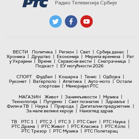
Радио Телевизија Србије
|
|
|
|
ВЕСТИ
Политика
Регион
Свет
Србија данас
|
|
|
|
Хроника
Друштво
Економија
Мерила времена
Рат
|
|
|
|
у Украјини
Време
Сервисне вести
Сматрачница
|
Подкаст
ЕУ могућности 2026
|
|
|
|
СПОРТ
Фудбал
Кошарка
Тенис
Одбојка
|
|
|
|
Рукомет
Ватерполо
Атлетика
Ауто-мото
Остали
|
спортови
Меморијал РТС
|
|
|
МАГАЗИН
Живот
Занимљивости
Музика
|
|
|
|
Технологијa
Путујемо
Свет познатих
Здравље
|
|
|
|
Филм и ТВ
Наука
Природа
Дигитални предузетник
|
За мале велике хероје
Наизглед здрав
|
|
|
|
|
ТВ
РТС 1
РТС 2
РТС 3
РТС Свет
РТС Наука
|
|
|
|
РТС Драма
РТС Живот
РТС Класика
РТС Коло
|
|
РТС Трезор
РТС Музика
РТС Полетарац