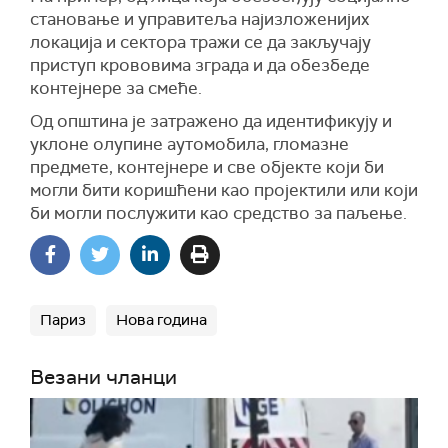
становање и управитеља најизложенијих
локација и сектора тражи се да закључају
приступ крововима зграда и да обезбеде
контејнере за смеће.
Oд општина je
за
траж
ено
да идентификују и
уклоне олупине аутомобила, гломазне
предмете, контејнере и све објекте који би
могли бити коришћени као пројектили или који
би могли послужити као средство за паљење.
Париз
Нова година
Везани чланци