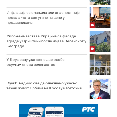
Инфлација се смањила али опасност није
прошла - шта све утиче на цене у
продавницама
Уклоњена застава Украјине са фасаде
зграде у Приштини после изјаве Зеленског у
Београду
У Крушевцу ухапшене две особе
осумњичене за зеленаштво
Вучић: Радимо све да олакшамо ужасно
тежак живот Србима на Косову и Метохији