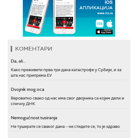
КОМЕНТАРИ
Da, ali...
Како преживети прва три дана катастрофе у Србији, и за
шта нас припрема ЕУ
Dvojnik mog oca
Вероватно свако од нас има свог двојника са којим дели и
сличну ДНК
Nemogućnost tusiranja
Не туширате се сваког дана – не стидите се, то је здраво