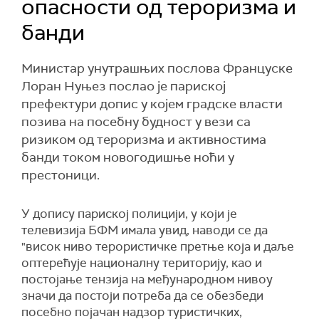
опасности од тероризма и
банди
Министар унутрашњих послова Француске
Лоран Нуњез послао је париској
префектури допис у којем градске власти
позива на посебну будност у вези са
ризиком од тероризма и активностима
банди током новогодишње ноћи у
престоници.
У
допису париској полицији, у који је
телевизија БФМ имала увид,
наводи се да
"
в
исок ниво терористичке претње која и даље
оптерећује националну територију, као и
постојање тензија на међународном нивоу
значи да постоји потреба да се обезбеди
посебно појачан надзор туристичких,