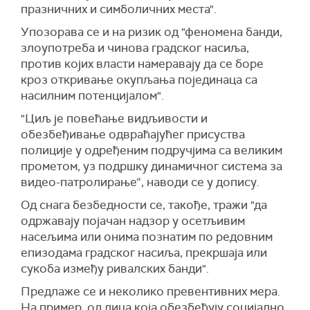
празничних и симболичних места".
У
позорава
се и
на ризик од "феномена банди,
злоупотреба и чинова градског насиља,
против којих власти намеравају да се боре
кроз откривање окупљања појединаца са
насилним потенцијалом".
"Циљ је повећање видљивости и
обезбеђивање одвраћајућег присуства
полиције у одређеним подручјима са великим
прометом, уз подршку динамичног система за
видео-патролирање“, наводи се у
допису
.
Од снага безбедности се, такође, тражи "да
одржавају појачан надзор у осетљивим
насељима или онима познатим по редовним
епизодама градског насиља, прекршаја или
сукоба између ривалских банди".
Предлаже се и неколико превентивних мера.
На пример, од лица која обезбеђују социјално