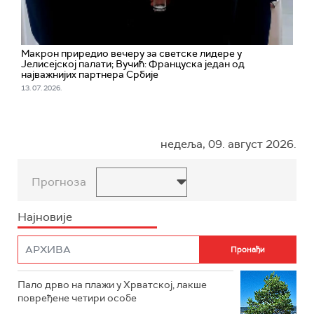
Макрон приредио вечеру за светске лидере у
Јелисејској палати; Вучић: Француска један од
најважнијих партнера Србије
13. 07. 2026.
недеља, 09. август 2026.
Прогноза
Најновије
Пало дрво на плажи у Хрватској, лакше
повређене четири особе