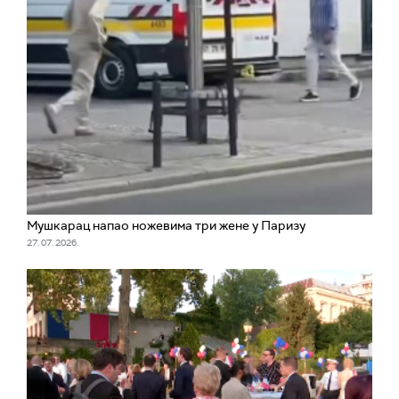
Мушкарац напао ножевима три жене у Паризу
27. 07. 2026.