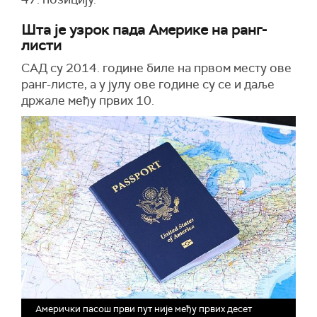
Шта је узрок пада Америке на ранг-
листи
САД су 2014. године биле на првом месту ове
ранг-листе, а у јулу ове године су се и даље
држале међу првих 10.
Амерички пасош први пут није међу првих десет