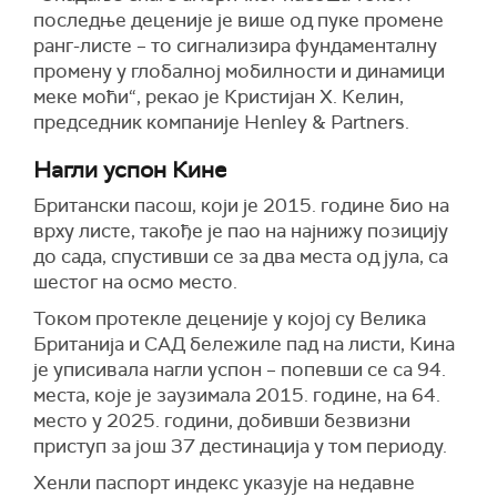
последње деценије је више од пуке промене
ранг-листе – то сигнализира фундаменталну
промену у глобалној мобилности и динамици
меке моћи“, рекао је Кристијан Х. Келин,
председник компаније Henley & Partners.
Нагли успон Кине
Британски пасош, који је 2015. године био на
врху листе, такође је пао на најнижу позицију
до сада, спустивши се за два места од јула, са
шестог на осмо место.
Током протекле деценије у којој су Велика
Британија и САД бележиле пад на листи, Кина
је уписивала нагли успон – попевши се са 94.
места, које је заузимала 2015. године, на 64.
место у 2025. години, добивши безвизни
приступ за још 37 дестинација у том периоду.
Хенли паспорт индекс указује на недавне