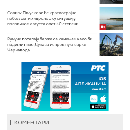
Совиљ: Пљускови ће краткотрајно
побољшати хидролошку ситуацију;
половином августа опет 40 степени
Румуни потапају барже са камењем како би
подигли ниво Дунава испред нуклеарке
Чернавода
КОМЕНТАРИ