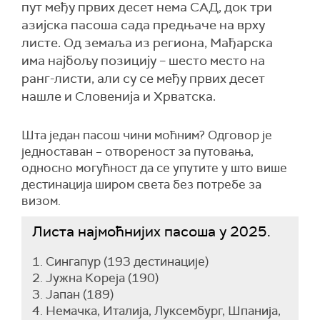
пут међу првих десет нема САД, док три
азијска пасоша сада предњаче на врху
листе. Од земаља из региона, Мађарска
има најбољу позицију – шесто место на
ранг-листи, али су се међу првих десет
нашле и Словенија и Хрватска.
Шта један пасош чини моћним? Одговор је
једноставан – отвореност за путовања,
односно могућност да се упутите у што више
дестинација широм света без потребе за
визом.
Листа најмоћнијих пасоша у 2025.
1. Сингапур (193 дестинације)
2. Јужна Кореја (190)
3. Јапан (189)
4. Немачка, Италија, Луксембург, Шпанија,