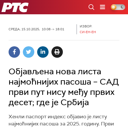
РТС
ИЗВОР:
СРЕДА, 15.10.2025, 10:08 -> 18:01
СИ-ЕН-ЕН
Објављена нова листа
најмоћнијих пасоша – САД
први пут нису међу првих
десет; где је Србија
Хенли паспорт индекс објавио је листу
најмоћнијих пасоша за 2025. годину. Први