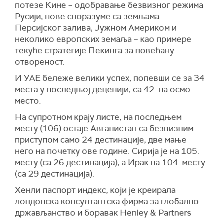
потезе Кине – одобравање безвизног режима
Русији, нове споразуме са земљама
Персијског залива, Јужном Америком и
неколико европских земаља – као примере
текуће стратегије Пекинга за повећану
отвореност.
И УАЕ бележе велики успех, попевши се за 34
места у последњој деценији, са 42. на осмо
место.
На супротном крају листе, на последњем
месту (106) остаје Авганистан са безвизним
приступом само 24 дестинације, две мање
него на почетку ове године. Сирија је на 105.
месту (са 26 дестинација), а Ирак на 104. месту
(са 29 дестинација).
Хенли паспорт индекс, који је креирала
лондонска консултантска фирма за глобално
држављанство и боравак Henley & Partners