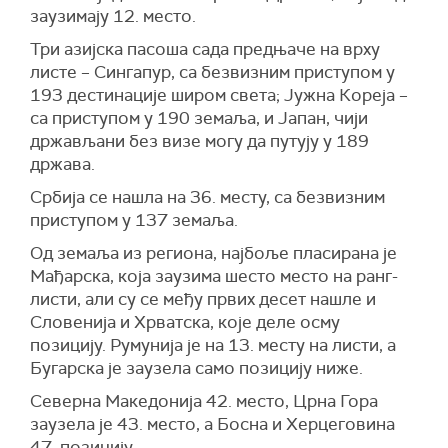
заузимају 12. место.
Три азијска пасоша сада предњаче на врху
листе – Сингапур, са безвизним приступом у
193 дестинације широм света; Јужна Кореја –
са приступом у 190 земаља, и Јапан, чији
држављани без визе могу да путују у 189
држава.
Србија се нашла на 36. месту, са безвизним
приступом у 137 земаља.
Од земаља из региона, најбоље пласирана је
Мађарска, која заузима шесто место на ранг-
листи, али су се међу првих десет нашле и
Словенија и Хрватска, које деле осму
позицију. Румунија је на 13. месту на листи, а
Бугарска је заузела само позицију ниже.
Северна Македонија 42. место, Црна Гора
заузела је 43. место,
a
Босна и Херцеговина
47. позицију.