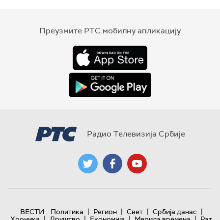
Преузмите РТС мобилну апликацију
Радио Телевизија Србије
|
|
|
|
ВЕСТИ
Политика
Регион
Свет
Србија данас
|
|
|
|
Хроника
Друштво
Економија
Мерила времена
Рат