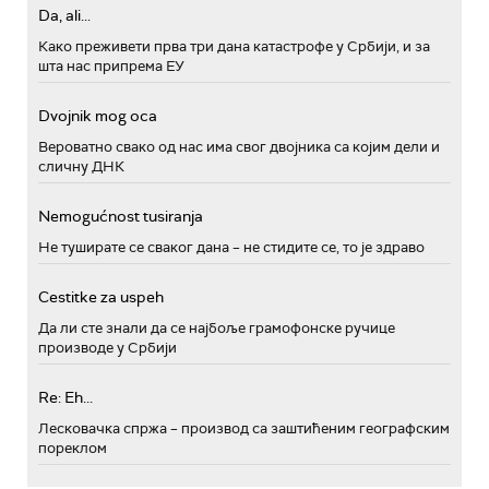
Da, ali...
Како преживети прва три дана катастрофе у Србији, и за
шта нас припрема ЕУ
Dvojnik mog oca
Вероватно свако од нас има свог двојника са којим дели и
сличну ДНК
Nemogućnost tusiranja
Не туширате се сваког дана – не стидите се, то је здраво
Cestitke za uspeh
Да ли сте знали да се најбоље грамофонске ручице
производе у Србији
Re: Eh...
Лесковачка спржа – производ са заштићеним географским
пореклом