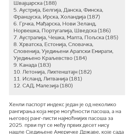
Швајцарска (188)
5. Аустрија, Белгија, Данска, Финска,
Француска, Ирска, Холандија (187)
6. Грчка, Мађарска, Нови Зеланд,
Норвешка, Португалија, Шведска (186)
7. Аустралија, Чешка, Малта, Пољска (185)
8. Хрватска, Естонија, Словачка,
Словенија, Уједињени Арапски Емирати,
Уједињено Краљевство (184)
9. Канада (183)
10. Летонија, Лихтенштајн (182)
11. Исланд, Литванија (181)
12. САД, Малезија (180)
Хенли паспорт индекс један је од неколико
рангирања која мере могућности пасоша, а на
његовој ранг-листи најмоћнијих пасоша за
2025. први пут се међу првих десет нису
нашле Сједињене Америчке Државе, које сада