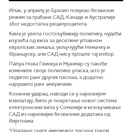
Ипак, у априлу је Бразил повукао безвизни
режим за грађане САД, Канаде и Аустралије
због недостатка реципроцитета.
Кина је увела гостољубивију политику, нудећи
изузећа од виза за десетине углавном
европских земаља, укључујући Немачку и
Француску, али САД нису прошле тај избор.
Папуа Нова Гвинеја и Мјанмар су такође
измениле своје политике уласка, што је
подигло ранг других пасоша, а додатно
нарушило ранг америчких.
Коначни ударац, наводи се у најновијем
извештају, било је покретање новог система
електронских виза у Сомалији и искључивање
САД из најновијих безвизних додатака од
Вијетнама.
“Опадање снаге америчког пасоша током