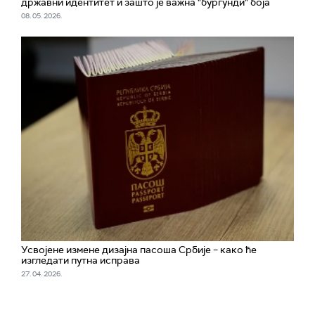
државни идентитет и зашто је важна "бургунди" боја
08. 05. 2026.
Усвојене измене дизајна пасоша Србије – како ће
изгледати путна исправа
27. 04. 2026.