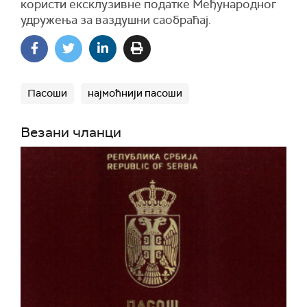
користи ексклузивне податке Међународног
удружења за ваздушни саобраћај.
Пасоши
најмоћнији пасоши
Везани чланци