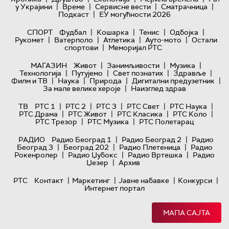
|
|
|
|
у Украјини
Време
Сервисне вести
Сматрачница
|
Подкаст
ЕУ могућности 2026
|
|
|
|
СПОРТ
Фудбал
Кошарка
Тенис
Одбојка
|
|
|
|
Рукомет
Ватерполо
Атлетика
Ауто-мото
Остали
|
спортови
Меморијал РТС
|
|
|
МАГАЗИН
Живот
Занимљивости
Музика
|
|
|
|
Технологијa
Путујемо
Свет познатих
Здравље
|
|
|
|
Филм и ТВ
Наука
Природа
Дигитални предузетник
|
За мале велике хероје
Наизглед здрав
|
|
|
|
|
ТВ
РТС 1
РТС 2
РТС 3
РТС Свет
РТС Наука
|
|
|
|
РТС Драма
РТС Живот
РТС Класика
РТС Коло
|
|
РТС Трезор
РТС Музика
РТС Полетарац
|
|
РАДИО
Радио Београд 1
Радио Београд 2
Радио
|
|
|
Београд 3
Београд 202
Радио Плетеница
Радио
|
|
|
Рокенролер
Радио Џубокс
Радио Вртешка
Радио
|
Џезер
Архив
|
|
|
|
РТС
Контакт
Маркетинг
Јавне набавке
Конкурси
Интернет портал
МАПА САЈТА