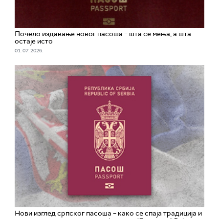
Почело издавање новог пасоша – шта се мења, а шта
остаје исто
01. 07. 2026.
Нови изглед српског пасоша – како се спаја традиција и