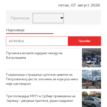
петак, 07. август 2026.
Прогноза
Најновије
Путничка возила најдуже чекају на
Батровцима
Годишњица страдања српских цивила на
Петровачкој цести, злочина за који још нико
није одговарао
Три полицајца МУП-а Србије приведена на
Јарињу – двојица пуштена, један задржан