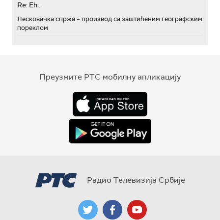
Re: Eh...
Лесковачка спржа – производ са заштићеним географским
пореклом
Преузмите РТС мобилну апликацију
Радио Телевизија Србије