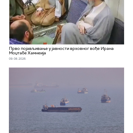
Прво појављивање у јавности врховног вође Ирана
Моџтабe Хамнеија
09. 08. 2026.