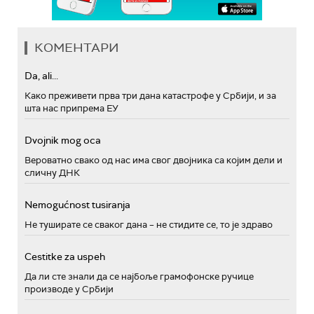
КОМЕНТАРИ
Da, ali...
Како преживети прва три дана катастрофе у Србији, и за
шта нас припрема ЕУ
Dvojnik mog oca
Вероватно свако од нас има свог двојника са којим дели и
сличну ДНК
Nemogućnost tusiranja
Не туширате се сваког дана – не стидите се, то је здраво
Cestitke za uspeh
Да ли сте знали да се најбоље грамофонске ручице
производе у Србији