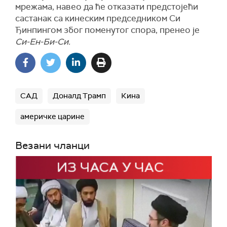
мрежама, навео да ће отказати предстојећи
састанак са кинеским председником Си
Ђинпингом због поменутог спора, пренео је
Си-Ен-Би-Си.
САД
Доналд Трамп
Кина
америчке царине
Везани чланци