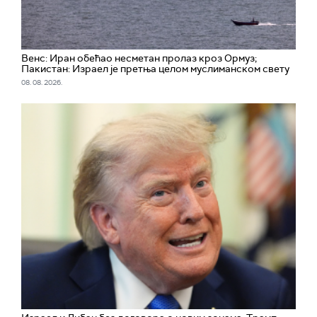
Венс: Иран обећао несметан пролаз кроз Ормуз;
Пакистан: Израел је претња целом муслиманском свету
08. 08. 2026.