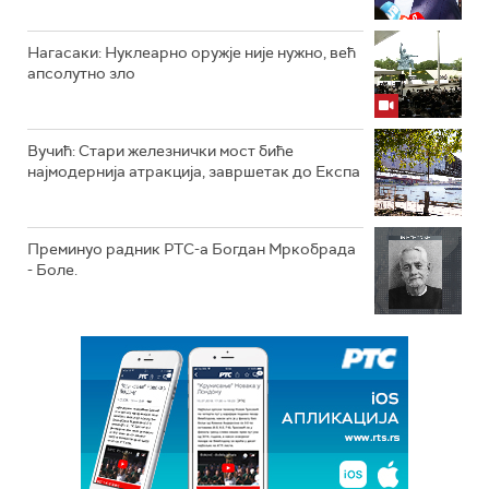
Нагасаки: Нуклеарно оружје није нужно, већ
апсолутно зло
Вучић: Стари железнички мост биће
најмодернија атракција, завршетак до Експа
Преминуо радник РТС-а Богдан Мркобрада
- Боле.