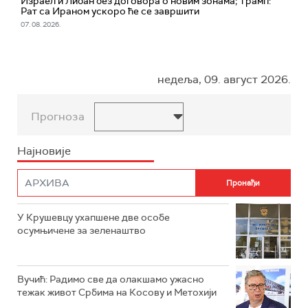
Израел и Либан без договора о новим зонама; Трамп:
Рат са Ираном ускоро ће се завршити
07. 08. 2026.
недеља, 09. август 2026.
Прогноза
Најновије
У Крушевцу ухапшене две особе
осумњичене за зеленаштво
Вучић: Радимо све да олакшамо ужасно
тежак живот Србима на Косову и Метохији