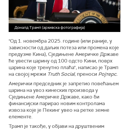
Доналд Трамп (архивска фотографија)
"Од 1. новембра 2025. године (или раније, у
зависности од даљих потеза или промена које
предузме Кина), Сједињене Америчке Државе
ће увести царину од 100 одсто Кини, поврх
царина које тренутно плаћа", написао је Трамп
на својој мрежи
Truth Social
, преноси
Ројтерс.
Амерички председник je запретио повећањем
царина на увоз кинеских производа у
Сједињене Америчке Државе, како би
финансијски парирао новим контролама
извоза које је Пекинг увео на ретке земне
елементе.
Трамп је такође, у објави на друштвеним