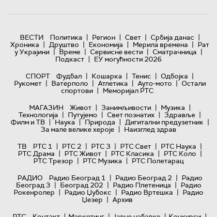
|
|
|
|
ВЕСТИ
Политика
Регион
Свет
Србија данас
|
|
|
|
Хроника
Друштво
Економија
Мерила времена
Рат
|
|
|
|
у Украјини
Време
Сервисне вести
Сматрачница
|
Подкаст
ЕУ могућности 2026
|
|
|
|
СПОРТ
Фудбал
Кошарка
Тенис
Одбојка
|
|
|
|
Рукомет
Ватерполо
Атлетика
Ауто-мото
Остали
|
спортови
Меморијал РТС
|
|
|
МАГАЗИН
Живот
Занимљивости
Музика
|
|
|
|
Технологијa
Путујемо
Свет познатих
Здравље
|
|
|
|
Филм и ТВ
Наука
Природа
Дигитални предузетник
|
За мале велике хероје
Наизглед здрав
|
|
|
|
|
ТВ
РТС 1
РТС 2
РТС 3
РТС Свет
РТС Наука
|
|
|
|
РТС Драма
РТС Живот
РТС Класика
РТС Коло
|
|
РТС Трезор
РТС Музика
РТС Полетарац
|
|
РАДИО
Радио Београд 1
Радио Београд 2
Радио
|
|
|
Београд 3
Београд 202
Радио Плетеница
Радио
|
|
|
Рокенролер
Радио Џубокс
Радио Вртешка
Радио
|
Џезер
Архив
|
|
|
|
РТС
Контакт
Маркетинг
Јавне набавке
Конкурси