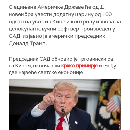
Сједињене Америчке Државе ће од 1.
новембра увести додатну царину од 100
одсто на увоз из Кине и контролу извоза за
целокупан кључни софтвер произведен у
САД, изјавио је амерички председник
Доналд Трамп.
Председник САД обновио је трговински рат
са Кином, окончавши
крхко примирје
између
две највеће светске економије.