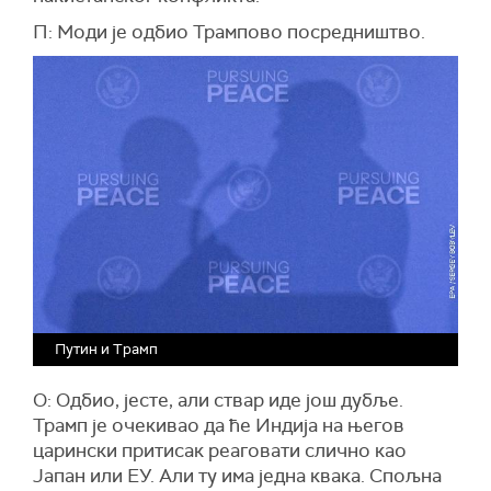
П: Моди је одбио Трампово посредништво.
Путин и Трамп
О: Одбио, јесте, али ствар иде још дубље.
Трамп је очекивао да ће Индија на његов
царински притисак реаговати слично као
Јапан или ЕУ. Али ту има једна квака. Спољна