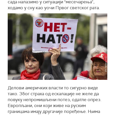
сада налазимо у ситуацији "месечарења“,
ходамо у сну као уочи Првог светског рата.
Делови америчких власти то сигурно виде
тако. Због страха од ескалације не желе да
повуку непромишљени потез, одатле опрез.
Европљани, они који живе на руским
границама имају другачије поређење. Њима