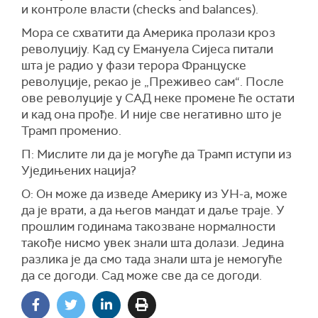
и контроле власти (checks and balances).
Мора се схватити да Америка пролази кроз
револуцију. Кад су Емануела Сијеса питали
шта је радио у фази терора Француске
револуције, рекао је „Преживео сам“. После
ове револуције у САД неке промене ће остати
и кад она прође. И није све негативно што је
Трамп променио.
П: Мислите ли да је могуће да Трамп иступи из
Уједињених нација?
О: Он може да изведе Америку из УН-а, може
да је врати, а да његов мандат и даље траје. У
прошлим годинама такозване нормалности
такође нисмо увек знали шта долази. Једина
разлика је да смо тада знали шта је немогуће
да се догоди. Сад може све да се догоди.