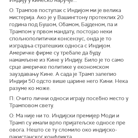
О: Трампов поступак с Индијом ми је велика
мистерија. Ако је у Вашингтону протеклих 20
година под Бушом, Обамом, Бајденом, па и
Трампом у првом мандату, постојао неки
спољнополитички консензус, онда је то
изградња стратешких односа с Индијом.
Америчке фирме су требале да буду
намамљене из Кине у Индију. Било је то само
срце америчке политике у економском
зауздавању Кине. А сада је Трамп залепио
Индији 50 одсто више царине него Кини. Нека
разуме ко може.
П: Очито лични односи играју посебно место у
Трамповом свету.
О: Ма није ни то. Индијски премијер Моди и
Трамп су имали врло пријатељске односе пре
овога. Нешто се ту сломило око индијско-
пакистанског конфликта.