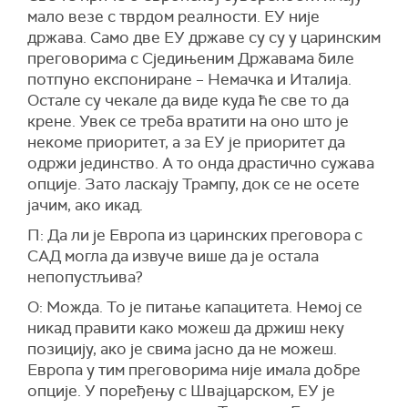
мало везе с тврдом реалности. ЕУ није
држава. Само две ЕУ државе су су у царинским
преговорима с Сједињеним Државама биле
потпуно експониране – Немачка и Италија.
Остале су чекале да виде куда ће све то да
крене. Увек се треба вратити на оно што је
некоме приоритет, а за ЕУ је приоритет да
одржи јединство. А то онда драстично сужава
опције. Зато ласкају Трампу, док се не осете
јачим, ако икад.
П: Да ли је Европа из царинских преговора с
САД могла да извуче више да је остала
непопустљива?
О: Можда. То је питање капацитета. Немој се
никад правити како можеш да држиш неку
позицију, ако је свима јасно да не можеш.
Европа у тим преговорима није имала добре
опције. У поређењу с Швајцарском, ЕУ је