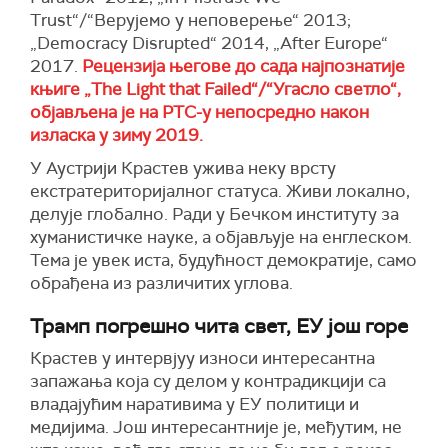
Trust“/“Верујемо у неповерење“ 2013;
„Democracy Disrupted“ 2014, „After Europe“
2017.
Рецензија његове до сада најпознатије
књиге „The Light that Failed“/“Угасло светло“,
објављена је на РТС-у непосредно након
изласка у зиму 2019.
У Аустрији Крастев ужива неку врсту
екстратериторијалног статуса. Живи локално,
делује глобално. Ради у Бечком институту за
хуманистичке науке, а објављује на енглеском.
Тема је увек иста, будућност демократије, само
обрађена из различитих углова.
Трамп погрешно чита свет, ЕУ још горе
Крастев у интервјуу износи интересантна
запажања која су делом у контрадикцији са
владајућим наративима у ЕУ политици и
медијима. Још интересантније је, међутим, не