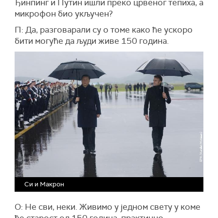
Ђинпинг и Путин ишли преко црвеног тепиха, а
микрофон био укључен?
П: Да, разговарали су о томе како ће ускоро
бити могуће да људи живе 150 година.
Си и Макрон
О: Не сви, неки. Живимо у једном свету у коме