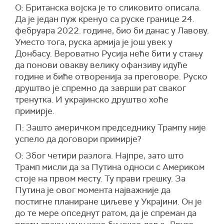
О: Британска војска је то сликовито описала.
Да је један пуж кренуо са руске границе 24.
фебруара 2022. године, био би данас у Лавову.
Уместо тога, руска армија је још увек у
Донбасу. Вероватно Русија неће бити у стању
да понови овакву велику офанзиву идуће
године и биће отворенија за преговоре. Руско
друштво је спремно да заврши рат сваког
тренутка. И украјинско друштво хоће
примирје.
П: Зашто америчком председнику Трампу није
успело да договори примирје?
О: Због четири разлога. Најпре, зато што
Трамп мисли да за Путина односи с Америком
стоје на првом месту. Ту прави грешку. За
Путина је овог момента најважније да
постигне планиране циљеве у Украјини. Он је
до те мере опседнут ратом, да је спреман да