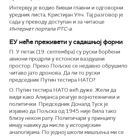
Интервју је водио бивши главни и одговорни
уредник листа, Кристијан Улч. Тај разговор је
сада у преводу доступан и за читаоце
Интернет портала РТС-а
.
ЕУ неће преживети у садашњој форми
П: У петак (19. септембра) су руски борбени
авиони продрли у естонски ваздушни
простор. Преко Пољске се недавно обрушило
читаво јато дронова. Да ли то руски
председник Путин тестира НАТО?
О: Путин тестира НАТО већ дуже. Жели да
види како Алијанса реагује војнотехнички и
политички. Председник Доналд Туск је
изјавио да Пољска од 1945 није била тако
близу неком рату. Политичари у принципу
имају навику да мисле у историјским
аналогијама. По једној школи мишљења ми се