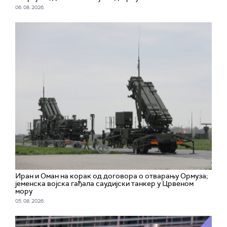
06. 08. 2026.
Иран и Оман на корак од договора о отварању Ормуза;
jеменска војска гађала саудијски танкер у Црвеном
мору
05. 08. 2026.