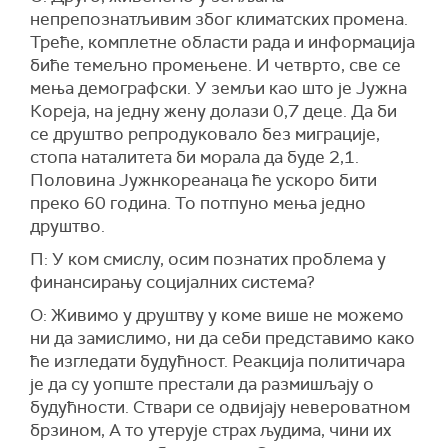
непрепознатљивим због климатских промена.
Треће, комплетне области рада и информација
биће темељно промењене. И четврто, све се
мења демографски. У земљи као што је Јужна
Кореја, на једну жену долази 0,7 деце. Да би
се друштво репродуковало без миграције,
стопа наталитета би морала да буде 2,1.
Половина Јужнкореанаца ће ускоро бити
преко 60 година. То потпуно мења једно
друштво.
П: У ком смислу, осим познатих проблема у
финансирању социјалних система?
О: Живимо у друштву у коме више не можемо
ни да замислимо, ни да себи представимо како
ће изгледати будућност. Реакција политичара
је да су уопште престали да размишљају о
будућности. Ствари се одвијају невероватном
брзином, А то утерује страх људима, чини их