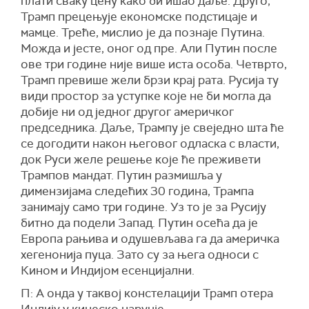
плати сваку цену како би ишао даље. Друго,
Трамп прецењује економске подстицаје и
мамце. Треће, мислио је да познаје Путина.
Можда и јесте, оног од пре. Али Путин после
ове три године није више иста особа. Четврто,
Трамп превише жели брзи крај рата. Русија ту
види простор за уступке које не би могла да
добије ни од једног другог америчког
председника. Даље, Трампу је свеједно шта ће
се догодити након његовог одласка с власти,
док Руси желе решење које ће преживети
Трампов мандат. Путин размишља у
димензијама следећих 30 година, Трампа
занимају само три године. Уз то је за Русију
битно да подели Запад. Путин осећа да је
Европа рањива и одушевљава га да америчка
хегенонија пуца. Зато су за њега односи с
Кином и Индијом есенцијални.
П: А онда у таквој констелацији Трамп отера
Индију у кинеско наручје...