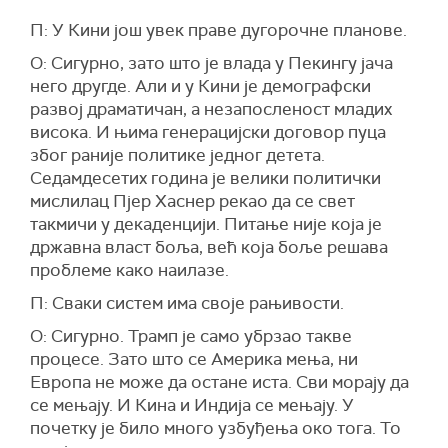
П: У Кини још увек праве дугорочне планове.
О: Сигурно, зато што је влада у Пекингу јача
него другде. Али и у Кини је демографски
развој драматичан, а незапосленост младих
висока. И њима генерацијски договор пуца
због раније политике једног детета.
Седамдесетих година је велики политички
мислилац Пјер Хаснер рекао да се свет
такмичи у декаденцији. Питање није која је
државна власт боља, већ која боље решава
проблеме како наилазе.
П: Сваки систем има своје рањивости.
О: Сигурно. Трамп је само убрзао такве
процесе. Зато што се Америка мења, ни
Европа не може да остане иста. Сви морају да
се мењају. И Кина и Индија се мењају. У
почетку је било много узбуђења око тога. То