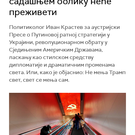
садашњем облику неће
преживети
Политиколог Иван Крастев за аустријски
Пресе о Путиновој ратној стратегији у
Украјини, револуционарном обрату у
Сједињеним Америчким Државама,
ласкању као стилском средству
дипломатије и драматичним променама
света. Или, како је објаснио: Не мења Трамп
свет, свет се мења сам.