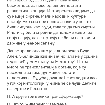
ће старост од 150 година, практично
бесмртност, за неке одједном постати
реалистична опција. Истовремено видимо да
су нације смртне. Мали народи и културе
нестају. Ако смо пре нешто знали и у нешто
били сигурни као људи, тада то да смо смртни.
Многи су били спремни да положе живот за
своју нацију, да се жртвују не би ли наставили
да живе у њеном сећању.
Данас вреди оно што је једном рекао Вуди
Ален: "Желим да живим вечно, али не у срцима
људи, већ у мом стану на Менхетну". Но за
многе ће трансплантације органа, које су
неоходне за тако дуг живот, остати
недостижне. Будућа друштва ће изгледати као
у грчкој митологији, у њима ће се људи делити
на смртне и бесмртне.
П: А друге три велике трансформације?
О: Друго, живећемо у земљама