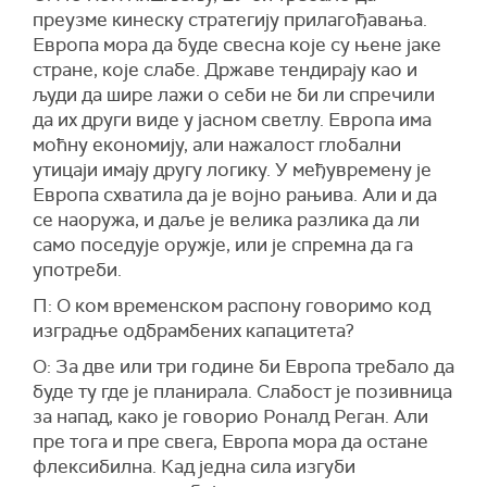
преузме кинеску стратегију прилагођавања.
Европа мора да буде свесна које су њене јаке
стране, које слабе. Државе тендирају као и
људи да шире лажи о себи не би ли спречили
да их други виде у јасном светлу. Европа има
моћну економију, али нажалост глобални
утицаји имају другу логику. У међувремену је
Европа схватила да је војно рањива. Али и да
се наоружа, и даље је велика разлика да ли
само поседује оружје, или је спремна да га
употреби.
П: О ком временском распону говоримо код
изградње одбрамбених капацитета?
О: За две или три године би Европа требало да
буде ту где је планирала. Слабост је позивница
за напад, како је говорио Роналд Реган. Али
пре тога и пре свега, Европа мора да остане
флексибилна. Кад једна сила изгуби