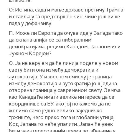
О: Истина, сада и мање државе претичу Трампа
и стављају га пред свршен чин, чиме још више
пада у дефанзиву.
П: Може ли Европа да очува идеју Запада тако
да склапа алијансе са либералним
демократијама, рецимо Канадом, Јапаном или
Јужном Корејом?
О: Ја не верујем да ће линија поделе у новом
свету бити она између демократија и
аутократија. У извесном смислу је граница
између демократија и аутократија још једина
отворена граница у савременом свету. Земља
као Канада ће имати велике интересе да се
координише са ЕУ, ако јој покажемо да не
желимо само једно велико заједничко
тржиште, него преко тога и глобални утицај.
Код Јапана то неће упалити. Јапан ће увек
бити заинтересованији према догађањима у