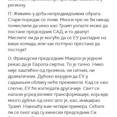
региону.
П: Живимо у доба непредвидљивих обрата.
Стари поредак се ломи. Многи пре не би никад
помислили да неко као Трамп уопште може да
постане председник САД, и то двапут.
Мислите ли да је могуће да се ЕУ распадне на
више комада, или чак потпуно престане да
постоји?
О: Француски председник Макрон је једном
рекао да је Европа смртна. То је тачно. Нико
није заштићен од промена, ни ситних, ни
драматичних. Дубоко верујем да ЕУ у
садашњем облику неће преживети. Кад се ово
слегне, ЕУ ће изгледати другачије. Свет се
налази усред велике трансформације, која иде
много дубље од оног што је, као, иницирао
Трамп. Навешћу вам четири примера. Сећате
ли се оног кад су кинески председник Си