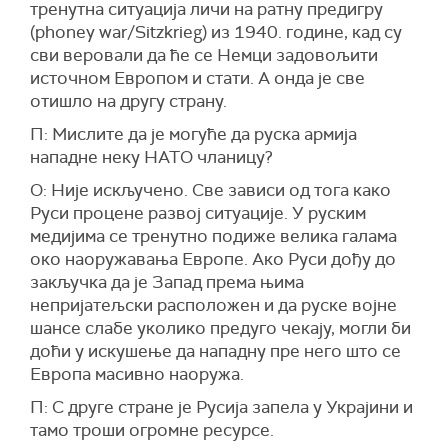
тренутна ситуација личи на ратну предигру
(phoney war/Sitzkrieg) из 1940. године, кад су
сви веровали да ће се Немци задовољити
источном Европом и стати. А онда је све
отишло на другу страну.
П: Мислите да је могуће да руска армија
нападне неку НАТО чланицу?
О: Није искључено. Све зависи од тога како
Руси процене развој ситуације. У руским
медијима се тренутно подиже велика галама
око наоружавања Европе. Ако Руси дођу до
закључка да је Запад према њима
непријатељски расположен и да руске војне
шансе слабе уколико предуго чекају, могли би
доћи у искушење да нападну пре него што се
Европа масивно наоружа.
П: С друге стране је Русија запела у Украјини и
тамо троши огромне ресурсе.