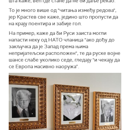
шта каже, већ где стане да не би даље рекао.
То је много више од "читања између редова",
јер Крастев све каже, једино што пропусти да
на крају поентира и забије гол.
На пример, каже да би Руси заиста могли
напасти неку од НАТО чланица "ако дођу до
закључка да је Запад према њима
непријатељски расположен", те да руске војне
шансе слабе уколико седе, гледају "и чекају да
се Европа масивно наоружа“.