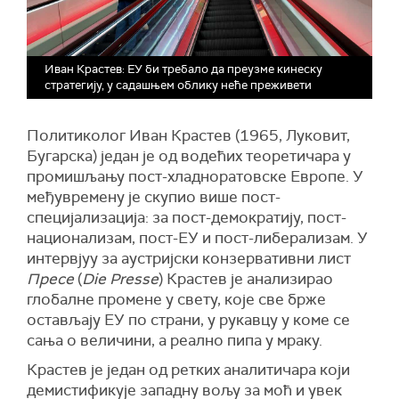
Иван Крастев: ЕУ би требало да преузме кинеску
стратегију, у садашњем облику неће преживети
Политиколог Иван Крастев (1965, Луковит,
Бугарска) један је од водећих теоретичара у
промишљању пост-хладноратовске Европе. У
међувремену је скупио више пост-
специјализација: за пост-демократију, пост-
национализам, пост-ЕУ и пост-либерализам. У
интервјуу за аустријски конзервативни лист
Пресе
(
Die Presse
) Крастев је анализирао
глобалне промене у свету, које све брже
остављају ЕУ по страни, у рукавцу у коме се
сања о величини, а реално пипа у мраку.
Крастев је један од ретких аналитичара који
демистификује западну вољу за моћ и увек