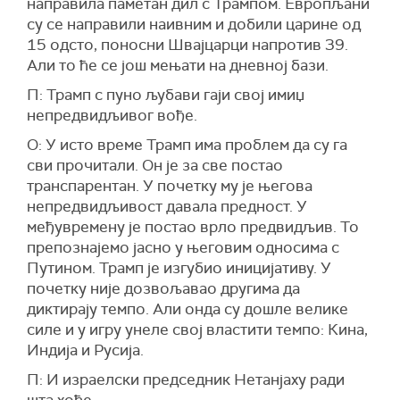
направила паметан дил с Трампом. Европљани
су се направили наивним и добили царине од
15 одсто, поносни Швајцарци напротив 39.
Али то ће се још мењати на дневној бази.
П: Трамп с пуно љубави гаји свој имиџ
непредвидљивог вође.
О: У исто време Трамп има проблем да су га
сви прочитали. Он је за све постао
транспарентан. У почетку му је његова
непредвидљивост давала предност. У
међувремену је постао врло предвидљив. То
препознајемо јасно у његовим односима с
Путином. Трамп је изгубио иницијативу. У
почетку није дозвољавао другима да
диктирају темпо. Али онда су дошле велике
силе и у игру унеле свој властити темпо: Кина,
Индија и Русија.
П: И израелски председник Нетанјаху ради
шта хоће.