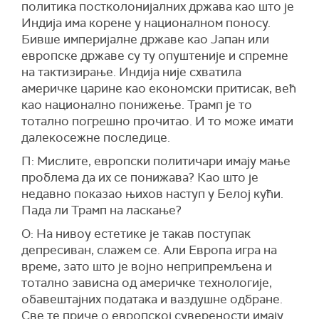
политика постколонијалних држава као што је
Индија има корене у националном поносу.
Бивше империјалне државе као Јапан или
европске државе су ту опуштеније и спремне
на тактизирање. Индија није схватила
америчке царине као економски притисак, већ
као национално понижење. Трамп је то
тотално погрешно прочитао. И то може имати
далекосежне последице.
П: Мислите, европски политичари имају мање
проблема да их се понижава? Као што је
недавно показао њихов наступ у Белој кући.
Пада ли Трамп на ласкање?
О: На нивоу естетике је такав поступак
депресиван, слажем се. Али Европа игра на
време, зато што је војно неприпремљена и
тотално зависна од америчке технологије,
обавештајних података и ваздушне одбране.
Све те приче о европској суверености имају