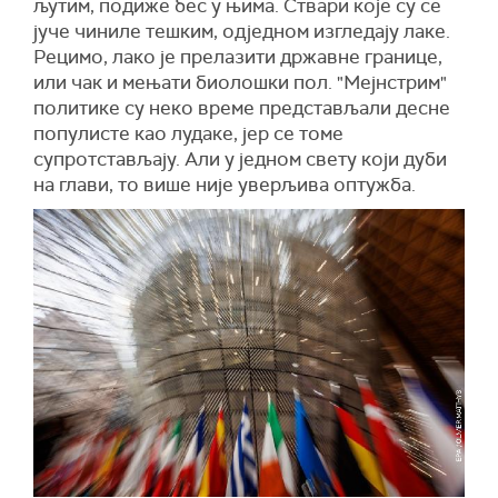
љутим, подиже бес у њима. Ствари које су се
јуче чиниле тешким, одједном изгледају лаке.
Рецимо, лако је прелазити државне границе,
или чак и мењати биолошки пол. "Мејнстрим"
политике су неко време представљали десне
популисте као лудаке, јер се томе
супротстављају. Али у једном свету који дуби
на глави, то више није уверљива оптужба.