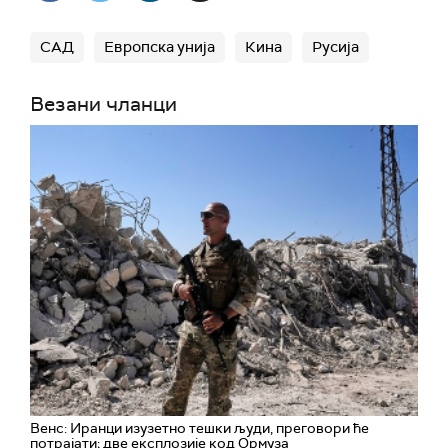
САД
Европска унија
Кина
Русија
Везани чланци
Венс: Иранци изузетно тешки људи, преговори ће
потрајати; две експлозије код Ормуза