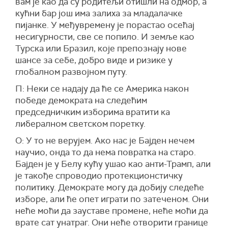
вам је као да су родитељи отишли на одмор, а
кућни бар још има залиха за младалачке
пијанке. У међувремену је порастао осећај
несигурности, све се попило. И земље као
Турска или Бразил, које препознају нове
шансе за себе, добро виде и ризике у
глобалном развојном путу.
П: Неки се надају да ће се Америка након
победе демократа на следећим
председничким изборима вратити ка
либералном светском поретку.
О: У то не верујем. Ако нас је Бајден нечем
научио, онда то да нема повратка на старо.
Бајден је у Белу кућу ушао као анти-Трамп, али
је такође спроводио протекционстичку
политику. Демократе могу да добију следеће
изборе, али ће опет играти по затеченом. Они
неће моћи да зауставе промене, неће моћи да
врате сат унатраг. Они неће отворити границе