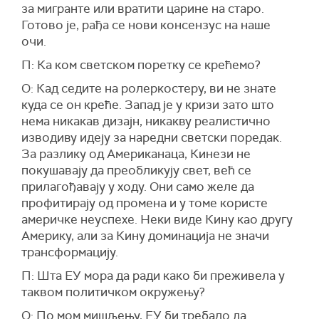
за мигранте или вратити царине на старо.
Готово је, рађа се нови консензус на наше
очи.
П: Ка ком светском поретку се крећемо?
О: Кад седите на ролеркостеру, ви не знате
куда се он креће. Запад је у кризи зато што
нема никакав дизајн, никакву реалистично
изводиву идеју за наредни светски поредак.
За разлику од Американаца, Кинези не
покушавају да преобликују свет, већ се
прилагођавају у ходу. Они само желе да
профитирају од промена и у томе користе
америчке неуспехе. Неки виде Кину као другу
Америку, али за Кину доминација не значи
трансформацију.
П: Шта ЕУ мора да ради како би преживела у
таквом политичком окружењу?
О: По мом мишљењу, ЕУ би требало да