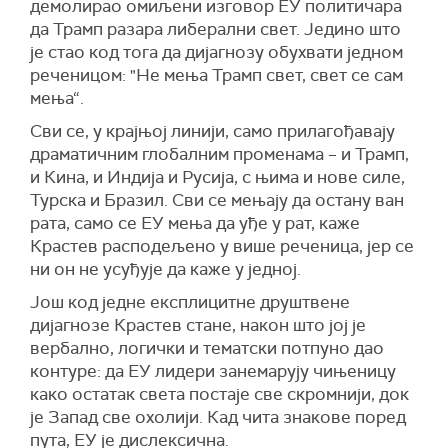
демолирао омиљени изговор ЕУ политичара
да Трамп разара либерални свет. Једино што
је стао код тога да дијагнозу обухвати једном
реченицом: "Не мења Трамп свет, свет се сам
мења“.
Сви се, у крајњој линији, само прилагођавају
драматичним глобалним променама – и Трамп,
и Кина, и Индија и Русија, с њима и нове силе,
Турска и Бразил. Сви се мењају да остану ван
рата, само се ЕУ мења да уђе у рат, каже
Крастев расподељено у више реченица, јер се
ни он не усуђује да каже у једној.
Још код једне експлицитне друштвене
дијагнозе Крастев стане, након што јој је
вербално, логички и тематски потпуно дао
контуре: да ЕУ лидери занемарују чињеницу
како остатак света постаје све скромнији, док
је Запад све охолији. Кад чита знакове поред
пута, ЕУ је дислексична.