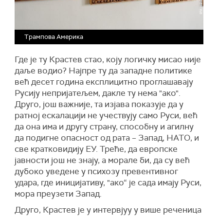
Трампова Америка
Где је ту Крастев стао, коју логичку мисао није
даље водио? Најпре ту да западне политике
већ десет година експлицитно проглашавају
Русију непријатељем, дакле ту нема "ако".
Друго, још важније, та изјава показује да у
ратној ескалацији не учествују само Руси, већ
да она има и другу страну, способну и агилну
да подигне опасност од рата – Запад, НАТО, и
све кратковидију ЕУ. Треће, да европске
јавности још не знају, а морале би, да су већ
дубоко уведене у психозу превентивног
удара, где иницијативу, "ако“ је сада имају Руси,
мора преузети Запад.
Друго, Крастев је у интервјуу у више реченица