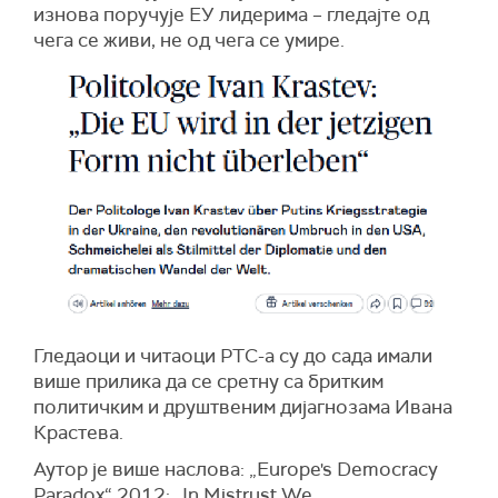
изнова поручује ЕУ лидерима – гледајте од
чега се живи, не од чега се умире.
Гледаоци и читаоци РТС-а су до сада имали
више прилика да се сретну са бритким
политичким и друштвеним дијагнозама Ивана
Крастева.
Аутор је више наслова: „Europe's Democracy
Paradox“ 2012; „In Mistrust We