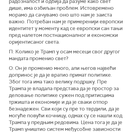
радозналост и одбија да разуме како свет
дише, има озбиљан проблем. Истовремено
морамо да сачувамо оно што нам је заиста
важно. Потребан нам је примеренији европски
идентитет у моменту кад се европски сан тањи
пред налетом постнационалног и економски
оријентисаног света.
П: Колико је Трамп у осам месеци свог другог
мандата променио свет?
О: Он је променио много, али његов највећи
допринос је да је вратио примат политике.
Због тога има тако велику подршку. Пре
Трампа је владала представа да је простор за
деловање политике сужен под притисцима
тржишта и економије и да је сваки отпор
безнадежен. Сви који су пре то тврдили, да је
могуће повући кочницу, одмах су се нашли код
Трампа у предњим редовима. Цена тога је да је
Трамп уништио систем међусобне зависности