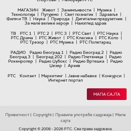
|
|
|
МАГАЗИН
Живот
Занимљивости
Музика
|
|
|
|
Технологијa
Путујемо
Свет познатих
Здравље
|
|
|
|
Филм и ТВ
Наука
Природа
Дигитални предузетник
|
За мале велике хероје
Наизглед здрав
|
|
|
|
|
ТВ
РТС 1
РТС 2
РТС 3
РТС Свет
РТС Наука
|
|
|
|
РТС Драма
РТС Живот
РТС Класика
РТС Коло
|
|
РТС Трезор
РТС Музика
РТС Полетарац
|
|
РАДИО
Радио Београд 1
Радио Београд 2
Радио
|
|
|
Београд 3
Београд 202
Радио Плетеница
Радио
|
|
|
Рокенролер
Радио Џубокс
Радио Вртешка
Радио
|
Џезер
Архив
|
|
|
|
РТС
Контакт
Маркетинг
Јавне набавке
Конкурси
Интернет портал
МАПА САЈТА
Приватност
Copyright
Правила употребе садржаја
Мапа
|
|
|
сајта
Copyright © 2008 - 2026 РТС. Сва права задржана.