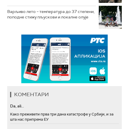
Варљиво лето – температура до 37 степени,
поподне стижу пљускови и локалне олује
КОМЕНТАРИ
Da, ali...
Како преживети прва три дана катастрофе у Србији, и за
шта нас припрема ЕУ