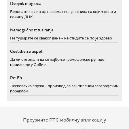
Dvojnik mog oca
Вероватно свако од нас има свог двојника са којим дели и
сличну ДНК
Nemogućnost tusiranja
Не туширате се сваког дана – не стидите се, то је здраво
Cestitke za uspeh
Да ли сте знали да се најбоље грамофонске ручице
производе у Србији
Re: Eh...
Лесковачка спржа – производ са заштићеним географским
пореклом
Преузмите РТС мобилну апликацију