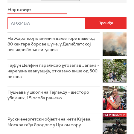
Најновије
На Жарачкој планини и даље гори више од
80 хектара борове шуме, у Делиблатској
пешчари боља ситуација
Тајфун Делфин паралисао југозапад Јапана -
наређена евакуација, отказано више од 500
летова
Пуцњава у школи на Тајланду – шесторо
убијених, 15 особа рањено
Руски енергетски објекти на мети Кијева;
Москва гађа бродове у Црном мору