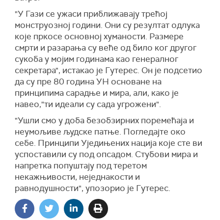
"У Гази се ужаси приближавају трећој
монструозној години. Они су резултат одлука
које пркосе основној хуманости. Размере
смрти и разарања су веће од било ког другог
сукоба у мојим годинама као генералног
секретара", истакао је Гутерес. Он је подсетио
да су пре 80 година УН основане на
принципима сарадње и мира, али, како је
навео,"ти идеали су сада угрожени".
"Ушли смо у доба безобзирних поремећаја и
неумољиве људске патње. Погледајте око
себе. Принципи Уједињених нација које сте ви
успоставили су под опсадом. Стубови мира и
напретка попуштају под теретом
некажњивости, неједнакости и
равнодушности", упозорио је Гутерес.