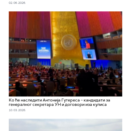
02. 06. 2026.
Ко ће наследити Антонија Гутереса – кандидати за
генералног секретара УН и договори иза кулиса
10. 03. 2026.