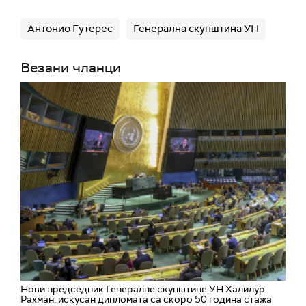
Антонио Гутерес
Генерална скупштина УН
Везани чланци
Нови председник Генералне скупштине УН Халилур
Рахман, искусан дипломата са скоро 50 година стажа