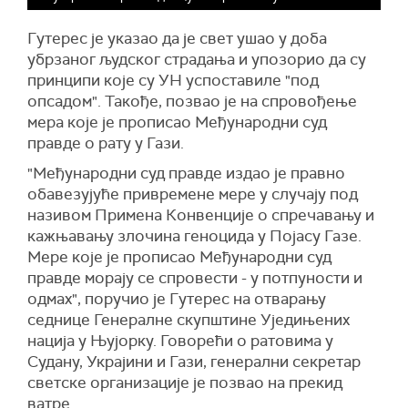
телепромптера, који, како је навео, није радио.
Гутерес је указао да је свет ушао у доба
"Не смета ми да одржим овај говор без
убрзаног људског страдања и упозорио да су
телепромптера, јер телепромптер не ради. На
принципи које су УН успоставиле "под
тај начин, говорите више из срца", рекао је
опсадом". Такође, позвао је на спровођење
Трамп, што су присутни у сали поздравили
мера које је прописао Међународни суд
аплаузом.
правде о рату у Гази.
"Међународни суд правде издао је правно
обавезујуће привремене мере у случају под
називом Примена Конвенције о спречавању и
кажњавању злочина геноцида у Појасу Газе.
Мере које је прописао Међународни суд
правде морају се спровести - у потпуности и
одмах", поручио је Гутерес на отварању
седнице Генералне скупштине Уједињених
нација у Њујорку. Говорећи о ратовима у
Судану, Украјини и Гази, генерални секретар
светске организације је позвао на прекид
ватре.