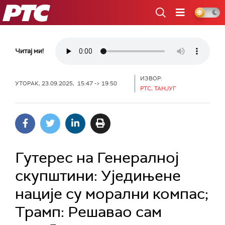
РТС
Читај ми!
ИЗВОР:
УТОРАК, 23.09.2025, 15:47 -> 19:50
РТС, ТАНЈУГ
Гутерес на Генералној
скупштини: Уједињене
нације су морални компас;
Трамп: Решавао сам