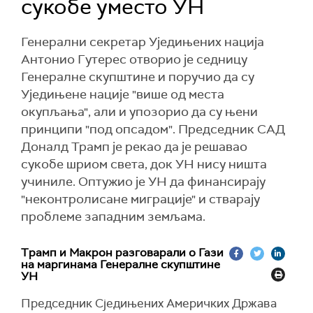
сукобе уместо УН
Генерални секретар Уједињених нација
Антонио Гутерес отворио је седницу
Генералне скупштине и поручио да су
Уједињене нације "више од места
окупљања", али и упозорио да су њени
принципи "под опсадом". Председник САД
Доналд Трамп је рекао да је решавао
сукобе шриом света, док УН нису ништа
учиниле. Оптужио је УН да финансирају
"неконтролисане миграције" и стварају
проблеме западним земљама.
Трамп и Макрон разговарали о Гази
на маргинама Генералне скупштине
УН
Председник Сједињених Америчких Држава