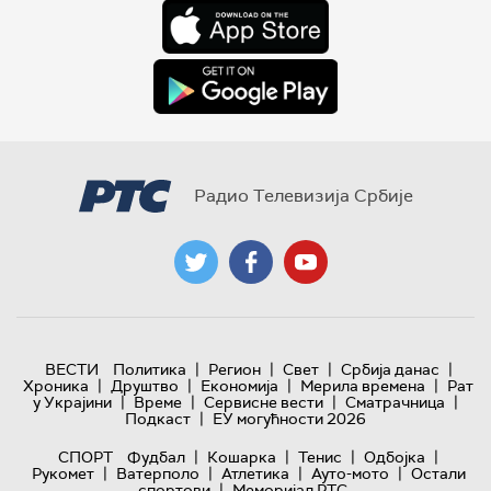
Радио Телевизија Србије
|
|
|
|
ВЕСТИ
Политика
Регион
Свет
Србија данас
|
|
|
|
Хроника
Друштво
Економија
Мерила времена
Рат
|
|
|
|
у Украјини
Време
Сервисне вести
Сматрачница
|
Подкаст
ЕУ могућности 2026
|
|
|
|
СПОРТ
Фудбал
Кошарка
Тенис
Одбојка
|
|
|
|
Рукомет
Ватерполо
Атлетика
Ауто-мото
Остали
|
спортови
Меморијал РТС