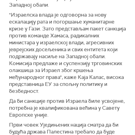
Западној обали.
"Израелска влада је одговорна за нову
ескалацију рата и погоршање хуманитарне
кризе у Гази. Зато представљам пакет санкција
против команде Хамаса, радикалних
министара у израелској влади, агресивних
јеврејских досељеника и свих ентитета који
подржавају насиље на Западној обали.
Комисија предлаже и суспензију трговинских
олакшица за Израел због кршења
међународног права", каже К
аја Калас, висока
представница ЕУ за спољну политику и
безбедност.
Да би санкције против Израела биле усвојене,
потребна је квалификована већина у Савету
Европске уније.
Први човек Уједињених нација сматра да би
будућа држава Палестина требало да буде