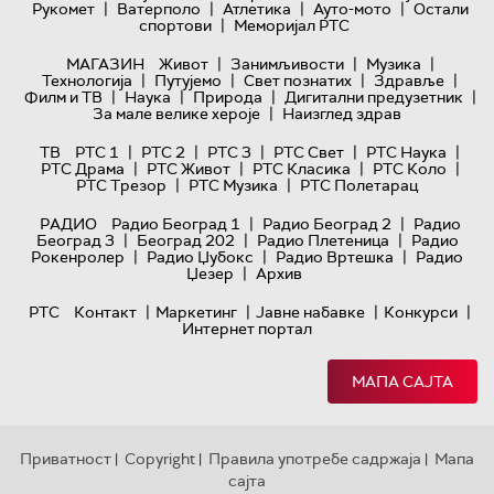
|
|
|
|
Рукомет
Ватерполо
Атлетика
Ауто-мото
Остали
|
спортови
Меморијал РТС
|
|
|
МАГАЗИН
Живот
Занимљивости
Музика
|
|
|
|
Технологијa
Путујемо
Свет познатих
Здравље
|
|
|
|
Филм и ТВ
Наука
Природа
Дигитални предузетник
|
За мале велике хероје
Наизглед здрав
|
|
|
|
|
ТВ
РТС 1
РТС 2
РТС 3
РТС Свет
РТС Наука
|
|
|
|
РТС Драма
РТС Живот
РТС Класика
РТС Коло
|
|
РТС Трезор
РТС Музика
РТС Полетарац
|
|
РАДИО
Радио Београд 1
Радио Београд 2
Радио
|
|
|
Београд 3
Београд 202
Радио Плетеница
Радио
|
|
|
Рокенролер
Радио Џубокс
Радио Вртешка
Радио
|
Џезер
Архив
|
|
|
|
РТС
Контакт
Маркетинг
Јавне набавке
Конкурси
Интернет портал
МАПА САЈТА
Приватност
Copyright
Правила употребе садржаја
Мапа
|
|
|
сајта