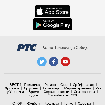
Радио Телевизија Србије
|
|
|
|
ВЕСТИ
Политика
Регион
Свет
Србија данас
|
|
|
|
Хроника
Друштво
Економија
Мерила времена
Рат
|
|
|
|
у Украјини
Време
Сервисне вести
Сматрачница
|
Подкаст
ЕУ могућности 2026
|
|
|
|
СПОРТ
Фудбал
Кошарка
Тенис
Одбојка