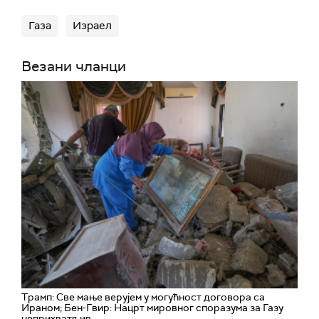
Газа
Израел
Везани чланци
Трамп: Све мање верујем у могућност договора са
Ираном; Бен-Гвир: Нацрт мировног споразума за Газу
неприхватљив