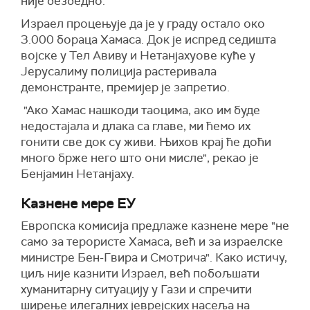
није безбедно.
Израел процењује да је у граду остало око
3.000 бораца Хамаса. Док је испред седишта
војске у Тел Авиву и Нетанјахуове куће у
Јерусалиму полиција растеривала
демонстранте, премијер је запретио.
"Ако Хамас нашкоди таоцима, ако им буде
недостајала и длака са главе, ми ћемо их
гонити све док су живи. Њихов крај ће доћи
много брже него што они мисле", рекао је
Бенјамин Нетанјаху.
Казнене мере ЕУ
Европска комисија предлаже казнене мере "не
само за терористе Хамаса, већ и за израелске
министре Бен-Гвира и Смотрича". Како истичу,
циљ није казнити Израел, већ побољшати
хуманитарну ситуацију у Гази и спречити
ширење илегалних јеврејских насеља на