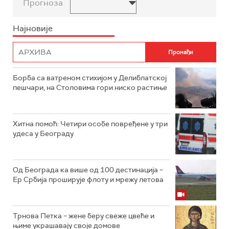
Прогноза
Најновије
Борба са ватреном стихијом у Делиблатској
пешчари, на Столовима гори ниско растиње
Хитна помоћ: Четири особе повређене у три
удеса у Београду
Од Београда ка више од 100 дестинација –
Ер Србија проширује флоту и мрежу летова
Трнова Петка – жене беру свеже цвеће и
њиме украшавају своје домове