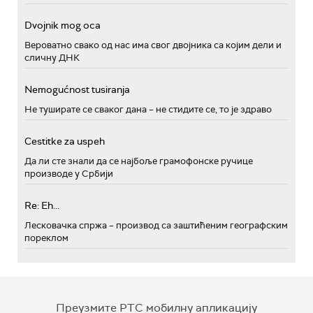
Dvojnik mog oca
Вероватно свако од нас има свог двојника са којим дели и
сличну ДНК
Nemogućnost tusiranja
Не туширате се сваког дана – не стидите се, то је здраво
Cestitke za uspeh
Да ли сте знали да се најбоље грамофонске ручице
производе у Србији
Re: Eh...
Лесковачка спржа – производ са заштићеним географским
пореклом
Преузмите РТС мобилну апликацију