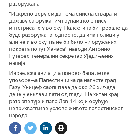
разоружана.
"Искрено верујем да нема смисла стварати
државу са оружаним групама које нису
интегрисане у војску. Палестина би требало да
буде разоружана, односно, да има полицију
али не и војску, па не би било ни оружаних
покрета попут Хамаса", наводи Антонио
Гутерес, генерални секретар Уједињених
нација.
Израелска авијација поново баца летке
упозорења Палестинцима да напусте град
Газу. Уницеф саопштава да око 26 хиљада
деце у енклави пати од глади. На хитан крај
рата апелује и папа Лав 14 који осуђује
неприхватљиве услове живота палестинског
народа.