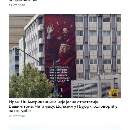
31. 07. 2026.
Иран: Ни Американцима није јасна стратегија
Вашингтона; Нетанјаху: Долазим у Њујорк, одговорићу
на оптужбе
26. 07. 2026.