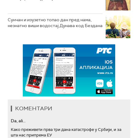
Сунчан и изузетно топао дан пред нама,
незнатно виши водостај Дунава код Бездана
КОМЕНТАРИ
Da, ali...
Како преживети прва три дана катастрофе у Србији, и за
шта нас припрема ЕУ