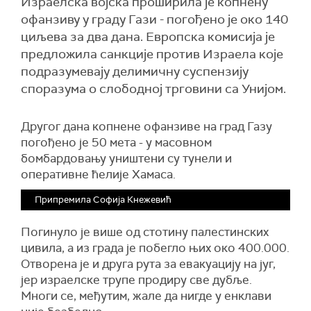
Израелска војска проширила је копнену
офанзиву у граду Гази - погођено је око 140
циљева за два дана. Европска комисија је
предложила санкције против Израела које
подразумевају делимичну суспензију
споразума о слободној трговини са Унијом.
Другог дана копнене офанзиве на град Газу
погођено је 50 мета - у масовном
бомбардовању уништени су тунели и
оперативне ћелије Хамаса.
Припремила Софија Кнежевић
Погинуло је више од стотину палестинских
цивила, а из града је побегло њих око 400.000.
Отворена је и друга рута за евакуацију на југ,
јер израелске трупе продиру све дубље.
Многи се, међутим, жале да нигде у енклави