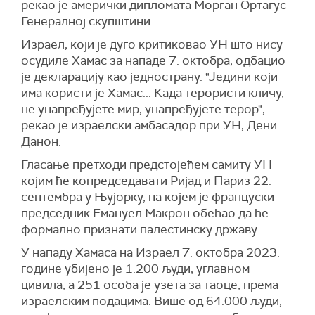
рекао је амерички дипломата Морган Ортагус
Генералној скупштини.
Израел, који је дуго критиковао УН што нису
осудиле Хамас за нападе 7. октобра, одбацио
је декларацију као једнострану. "Једини који
има користи је Хамас... Када терористи кличу,
не унапређујете мир, унапређујете терор",
рекао је израелски амбасадор при УН, Дени
Данон.
Гласање претходи предстојећем самиту УН
којим ће копредседавати Ријад и Париз 22.
септембра у Њујорку, на којем је француски
председник Емануел Макрон обећао да ће
формално признати палестинску државу.
У нападу Хамаса на Израел 7. октобра 2023.
године убијено је 1.200 људи, углавном
цивила, а 251 особа је узета за таоце, према
израелским подацима. Више од 64.000 људи,