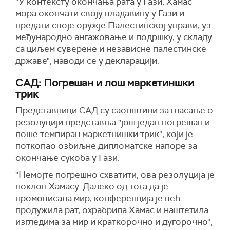
"У контексту окончања рата у Гази, Хамас
мора окончати своју владавину у Гази и
предати своје оружје Палестинској управи, уз
међународно ангажовање и подршку, у складу
са циљем суверене и независне палестинске
државе", наводи се у декларацији.
САД: Погрешан и лош маркетиншки
трик
Представници САД су саопштили за гласање о
резолуцији представља "још један погрешан и
лоше темпиран маркетнишки трик", који је
поткопао озбиљне дипломатске напоре за
окончање сукоба у Гази.
"Немојте погрешно схватити, ова резолуција је
поклон Хамасу. Далеко од тога да је
промовисала мир, конференција је већ
продужила рат, охрабрила Хамас и наштетила
изгледима за мир и краткорочно и дугорочно",