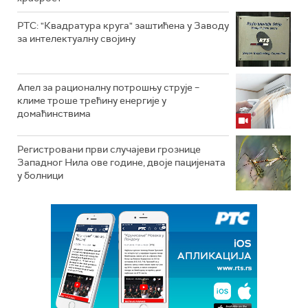
РТС: "Квадратура круга" заштићена у Заводу
за интелектуалну својину
Апел за рационалну потрошњу струје –
климе троше трећину енергије у
домаћинствима
Регистровани први случајеви грознице
Западног Нила ове године, двоје пацијената
у болници