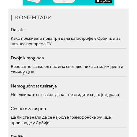
КОМЕНТАРИ
Da, ali...
Како преживети прва три дана катастрофе у Србији, и за
шта нас припрема ЕУ
Dvojnik mog oca
Вероватно свако од нас има свог двојника са којим дели и
сличну ДНК
Nemogućnost tusiranja
Не туширате се сваког дана – не стидите се, то је здраво
Cestitke za uspeh
Да ли сте знали да се најбоље грамофонске ручице
производе у Србији
Re: Eh...