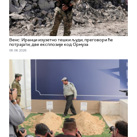
Венс: Иранци изузетно тешки људи, преговори ће
потрајати; две експлозије код Ормуза
06. 08. 2026.