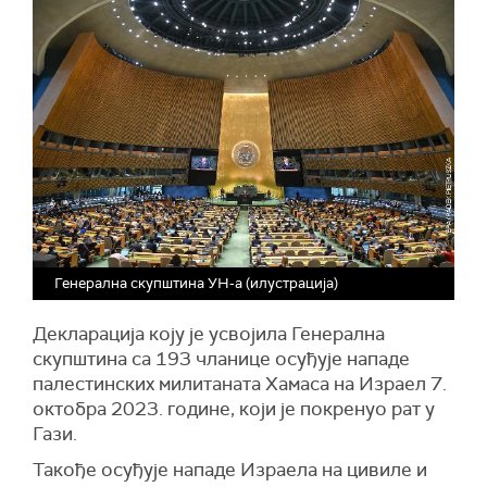
Генерална скупштина УН-а (илустрација)
Декларација коју је усвојила Генерална
скупштина са 193 чланице осуђује нападе
палестинских милитаната Хамаса на Израел 7.
октобра 2023. године, који је покренуо рат у
Гази.
Такође осуђује нападе Израела на цивиле и