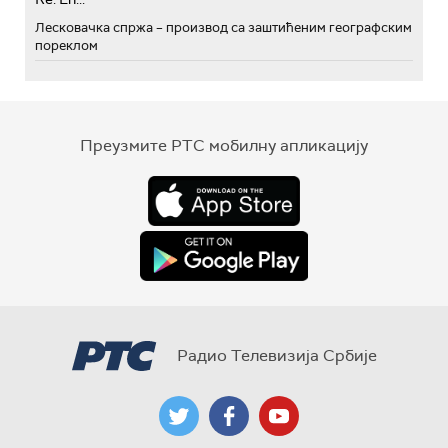
Лесковачка спржа – производ са заштићеним географским
пореклом
Преузмите РТС мобилну апликацију
Радио Телевизија Србије