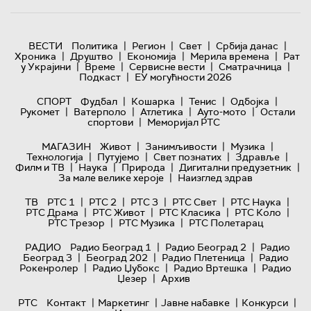
|
|
|
|
ВЕСТИ
Политика
Регион
Свет
Србија данас
|
|
|
|
Хроника
Друштво
Економија
Мерила времена
Рат
|
|
|
|
у Украјини
Време
Сервисне вести
Сматрачница
|
Подкаст
ЕУ могућности 2026
|
|
|
|
СПОРТ
Фудбал
Кошарка
Тенис
Одбојка
|
|
|
|
Рукомет
Ватерполо
Атлетика
Ауто-мото
Остали
|
спортови
Меморијал РТС
|
|
|
МАГАЗИН
Живот
Занимљивости
Музика
|
|
|
|
Технологијa
Путујемо
Свет познатих
Здравље
|
|
|
|
Филм и ТВ
Наука
Природа
Дигитални предузетник
|
За мале велике хероје
Наизглед здрав
|
|
|
|
|
ТВ
РТС 1
РТС 2
РТС 3
РТС Свет
РТС Наука
|
|
|
|
РТС Драма
РТС Живот
РТС Класика
РТС Коло
|
|
РТС Трезор
РТС Музика
РТС Полетарац
|
|
РАДИО
Радио Београд 1
Радио Београд 2
Радио
|
|
|
Београд 3
Београд 202
Радио Плетеница
Радио
|
|
|
Рокенролер
Радио Џубокс
Радио Вртешка
Радио
|
Џезер
Архив
|
|
|
|
РТС
Контакт
Маркетинг
Јавне набавке
Конкурси