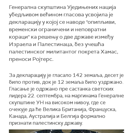
Генерална скупштина Уједињених нација
убедљивом већином гласова усвојила је
декларацију у којој се наводе "опипљиви,
временски ограничени и неповратни
кораци" ка решењу о две државе између
Израела и Палестинаца, без учешћа
палестинског милитантог покрета Хамас,
преноси Ројтерс.
За декларацију је гласало 142 земаља, десет је
било против, док је 12 земаља било уздржано.
Гласање је одржано пре састанка светских
лидера 22. септембра, на маргинама Генералне
скупштине УН на високом нивоу, где се
очекује да ће Велика Британија, Француска,
Канада, Аустралија и Белгија формално
признати палестинску државу.