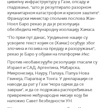
цивилну инфраструктуру у Гази, опсаду и
гладовање, "што је резултирало разорном
хуманитарном катастрофом и кризом заштите".
Француски министар спољних послова Жан-
Ноел Баро рекао је да је резолуција
обезбедила међународну изолацију Хамаса.
"По први пут данас, Уједињене нације су
усвојиле текст којим се (Хамас) осуђује због
злочина и позива на предају и разоружање",
рекао је Баро у објави на платформи
Икс
.
Против необавезујуће резолуције гласали су
Израел и САД, Аргентина, Мађарска,
Микронезија, Науру, Палауа, Папуа Нова
Гвинеја, Парагвај и Тонга. У декларацији се
наводи да рат у Гази "мора одмах да се
заврши", и да се подржава распоређивање
привремене међународне мисије коју би
наложио Савет безбедности УН.