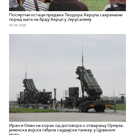
Посмртни остаци предака Теодора Херцла сахрањени
поред њега на брду Херцл у Јерусалиму
05. 08. 2026.
Иран и Оман на корак од договора о отварању Ормуза;
jеменска војска гађала саудијски танкер у Црвеном
мору