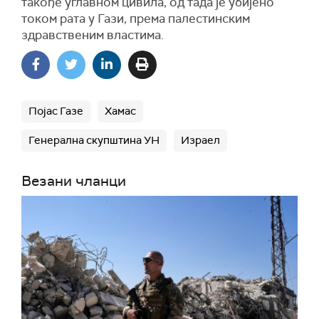
такође углавном цивила, од тада је убијено
током рата у Гази, према палестинским
здравственим властима.
Појас Газе
Хамас
Генерална скупштина УН
Израел
Везани чланци