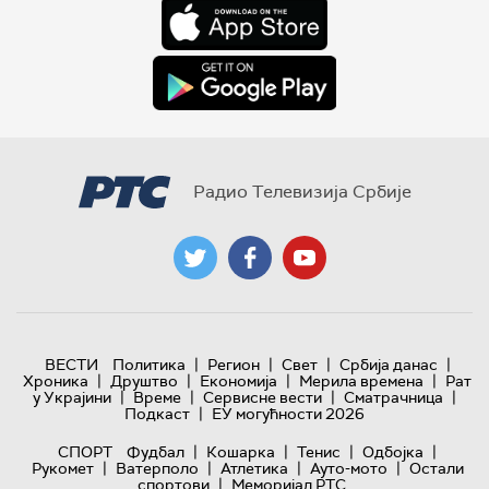
Радио Телевизија Србије
|
|
|
|
ВЕСТИ
Политика
Регион
Свет
Србија данас
|
|
|
|
Хроника
Друштво
Економија
Мерила времена
Рат
|
|
|
|
у Украјини
Време
Сервисне вести
Сматрачница
|
Подкаст
ЕУ могућности 2026
|
|
|
|
СПОРТ
Фудбал
Кошарка
Тенис
Одбојка
|
|
|
|
Рукомет
Ватерполо
Атлетика
Ауто-мото
Остали
|
спортови
Меморијал РТС