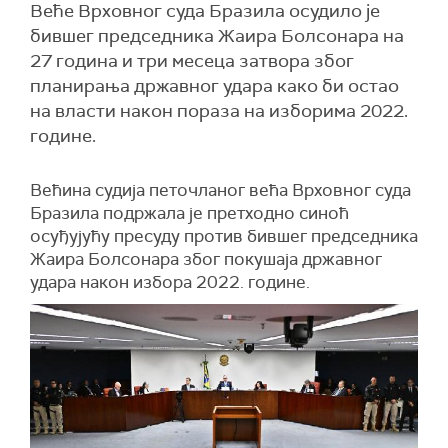
Веће Врховног суда Бразила осудило је
бившег председника Жаира Болсонара на
27 година и три месеца затвора због
планирања државног удара како би остао
на власти након пораза на изборима 2022.
године.
Већина судија петочланог већа Врховног суда
Бразила подржала је претходно синоћ
осуђујућу пресуду против бившег председника
Жаира Болсонара због покушаја државног
удара након избора 2022. године.