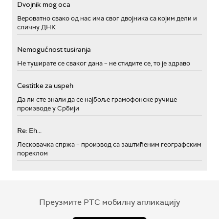
Dvojnik mog oca
Вероватно свако од нас има свог двојника са којим дели и
сличну ДНК
Nemogućnost tusiranja
Не туширате се сваког дана – не стидите се, то је здраво
Cestitke za uspeh
Да ли сте знали да се најбоље грамофонске ручице
производе у Србији
Re: Eh...
Лесковачка спржа – производ са заштићеним географским
пореклом
Преузмите РТС мобилну апликацију