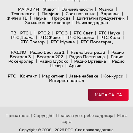
|
|
|
МАГАЗИН
Живот
Занимљивости
Музика
|
|
|
|
Технологијa
Путујемо
Свет познатих
Здравље
|
|
|
|
Филм и ТВ
Наука
Природа
Дигитални предузетник
|
За мале велике хероје
Наизглед здрав
|
|
|
|
|
ТВ
РТС 1
РТС 2
РТС 3
РТС Свет
РТС Наука
|
|
|
|
РТС Драма
РТС Живот
РТС Класика
РТС Коло
|
|
РТС Трезор
РТС Музика
РТС Полетарац
|
|
РАДИО
Радио Београд 1
Радио Београд 2
Радио
|
|
|
Београд 3
Београд 202
Радио Плетеница
Радио
|
|
|
Рокенролер
Радио Џубокс
Радио Вртешка
Радио
|
Џезер
Архив
|
|
|
|
РТС
Контакт
Маркетинг
Јавне набавке
Конкурси
Интернет портал
МАПА САЈТА
Приватност
Copyright
Правила употребе садржаја
Мапа
|
|
|
сајта
Copyright © 2008 - 2026 РТС. Сва права задржана.