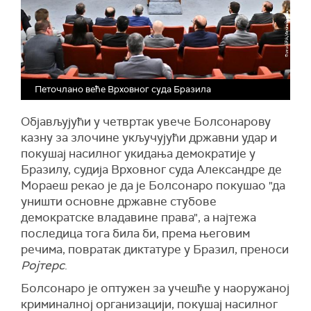
Петочлано веће Врховног суда Бразила
Објављујући у четвртак увече Болсонарову
казну за злочине укључујући државни удар и
покушај насилног укидања демократије у
Бразилу, судија Врховног суда Александре де
Мораеш рекао је да је Болсонаро покушао "да
уништи основне државне стубове
демократске владавине права", а најтежа
последица тога била би, према његовим
речима, повратак диктатуре у Бразил, преноси
Ројтерс
.
Болсонаро је оптужен за учешће у наоружаној
криминалној организацији, покушај насилног