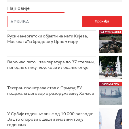
Најновије
Руски енергетски објекти на мети Кијева;
Москва гађа бродове у Црном мору
Варљиво лето – температура до 37 степени,
поподне стижу пљускови и локалне олује
Техеран пооштрава став о Ормузу; ЕУ
подржала договор о разоружавању Хамаса
У Србији годишње више од 10.000 развода:
Зашто спорови о деци и имовини трају
годинама