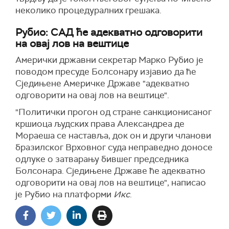
неколико процедуралних грешака.
Рубио: САД ће адекватно одговорити
на овај лов на вештице
Амерички државни секретар Марко Рубио је
поводом пресуде Болсонару изјавио да ће
Сједињене Америчке Државе "адекватно
одговорити на овај лов на вештице".
"Политички прогон од стране санкционисаног
кршиоца људских права Александреа де
Мораеша се наставља, док он и други чланови
бразилског Врховног суда неправедно доносе
одлуке о затварању бившег председника
Болсонара. Сједињене Државе ће адекватно
одговорити на овај лов на вештице", написао
је Рубио на платформи
Икс
.