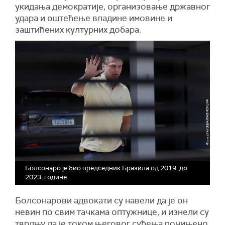
укидања демократије, организовање државног
удара и оштећење владине имовине и
заштићених културних добара.
Болсонаро је био председник Бразила од 2019. до
2023. године
Болсонарови адвокати су навели да је он
невин по свим тачкама оптужнице, и изнели су
тврдњу да је током његовог суђења почињено