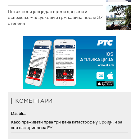
Петак носи још један врели дан, али и
освежење – пљускови и грмљавина после 37
степени
КОМЕНТАРИ
Da, ali...
Како преживети прва три дана катастрофе у Србији, и за
шта нас припрема ЕУ