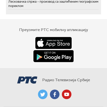
Лесковачка спржа – производ са заштићеним географским
пореклом
Преузмите РТС мобилну апликацију
Радио Телевизија Србије