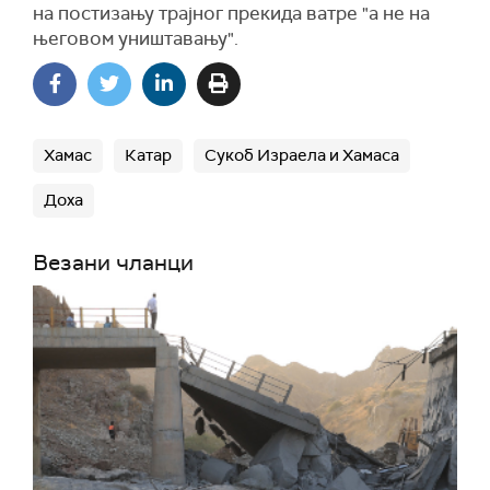
на постизању трајног прекида ватре "а не на
његовом уништавању".
Хамас
Катар
Сукоб Израела и Хамаса
Доха
Везани чланци