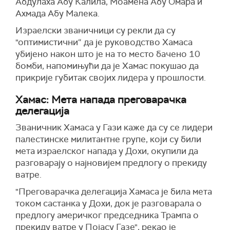
Абдулаха Абу Калила, Моамена Абу Омара и
Ахмада Абу Малека.
Израелски званичници су рекли да су
"оптимистични“ да је руководство Хамаса
убијено након што је на то место бачено 10
бомби, напомињући да је Хамас покушао да
прикрије губитак својих лидера у прошлости.
Хамас: Мета напада преговарачка
делегација
Званичник Хамаса у Гази
каже
да су се лидери
палестинске
милитантне
групе, који су били
мета израелског напада у Дохи, окупили да
разговарају о најновијем предлогу о прекиду
ватре.
"П
реговарачка делегација Хамаса је била мета
током састанка у Дохи, док је разговарала о
предлогу америчког председника Трампа о
прекиду ватре у Појасу Газе", рекао је