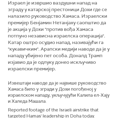
Израел је извршио ваздушни напад на
зграду у катарској престоници Дохи где се
налазило руководство Хамаса. Израелски
премијер Бенјамин Нетанјаху саопштио да
је акција у Дохи "против вођа Хамаса
потпуно независна израелска операција".
Катар оштро осудио напад, називајући га
"кукавичким". Арапски медији наводе да је у
нападу убијено пет особа. Доналд Трамп
изјавио да је одлуку донео искључиво
израелски премијер.
Извештаји наводе да је највише руководство
Хамаса било у згради у Дохи погођеној у
израелском нападу, укључујући Калила ел-Хају
и Халеда Машала.
Reported footage of the Israeli airstrike that
targeted Hamas' leadership in Doha today.