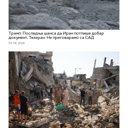
Трамп: Последња шанса да Иран потпише добар
документ; Техеран: Не преговарамо са САД
03. 08. 2026.