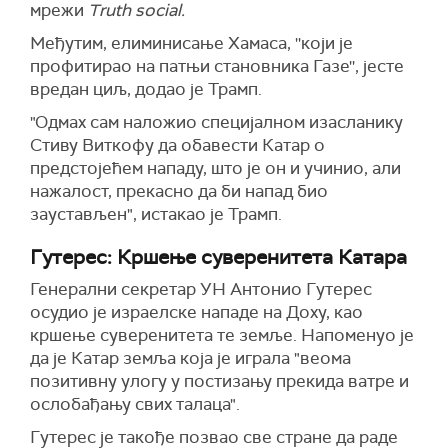
мрежи
Truth social.
Међутим, елиминисање Хамаса, ''који је
профитирао на патњи становника Газе'', јесте
вредан циљ, додао је Трамп.
"Одмах сам наложио специјалном изасланику
Стиву Виткофу да обавести Катар о
предстојећем нападу, што је он и учинио, али
нажалост, прекасно да би напад био
заустављен", истакао је Трамп.
Гутерес: Кршење суверенитета Катара
Генерални секретар УН Антонио Гутерес
осудио је израелске нападе на Доху, као
кршење суверенитета те земље. Напоменуо је
да је Катар земља која је играла "веома
позитивну улогу у постизању прекида ватре и
ослобађању свих талаца".
Гутерес је такође позвао све стране да раде