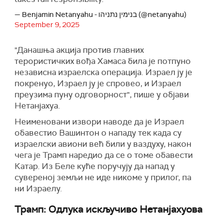
— Benjamin Netanyahu - בנימין נתניהו (@netanyahu)
September 9, 2025
"Данашња акција против главних
терористичких вођа Хамаса била је потпуно
независна израелска операција. Израел ју је
покренуо, Израел ју је спровео, и Израел
преузима пуну одговорност", пише у објави
Нетанјахуа.
Неименовани извори наводе да је Израел
обавестио Вашинтон о нападу тек када су
израелски авиони већ били у ваздуху, након
чега је Трамп наредио да се о томе обавести
Катар. Из Беле куће поручују да напад у
сувереној земљи не иде никоме у прилог, па
ни Израелу.
Трамп: Одлука искључиво Нетанјахуова