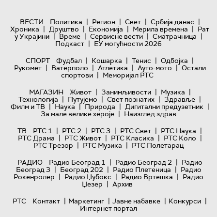
|
|
|
|
ВЕСТИ
Политика
Регион
Свет
Србија данас
|
|
|
|
Хроника
Друштво
Економија
Мерила времена
Рат
|
|
|
|
у Украјини
Време
Сервисне вести
Сматрачница
|
Подкаст
ЕУ могућности 2026
|
|
|
|
СПОРТ
Фудбал
Кошарка
Тенис
Одбојка
|
|
|
|
Рукомет
Ватерполо
Атлетика
Ауто-мото
Остали
|
спортови
Меморијал РТС
|
|
|
МАГАЗИН
Живот
Занимљивости
Музика
|
|
|
|
Технологијa
Путујемо
Свет познатих
Здравље
|
|
|
|
Филм и ТВ
Наука
Природа
Дигитални предузетник
|
За мале велике хероје
Наизглед здрав
|
|
|
|
|
ТВ
РТС 1
РТС 2
РТС 3
РТС Свет
РТС Наука
|
|
|
|
РТС Драма
РТС Живот
РТС Класика
РТС Коло
|
|
РТС Трезор
РТС Музика
РТС Полетарац
|
|
РАДИО
Радио Београд 1
Радио Београд 2
Радио
|
|
|
Београд 3
Београд 202
Радио Плетеница
Радио
|
|
|
Рокенролер
Радио Џубокс
Радио Вртешка
Радио
|
Џезер
Архив
|
|
|
|
РТС
Контакт
Маркетинг
Јавне набавке
Конкурси
Интернет портал