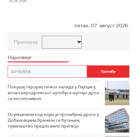
01. 08. 2026.
петак, 07. август 2026.
Прогноза
Најновије
Покушај терористичког напада у Лајпцигу,
возач аеродромског аутобуса шутнуо дрон
са експлозивом
Осумњичени код којих је пронађена дрога у
Добановцима бранили се ћутањем,
тужилаштво предложило притвор