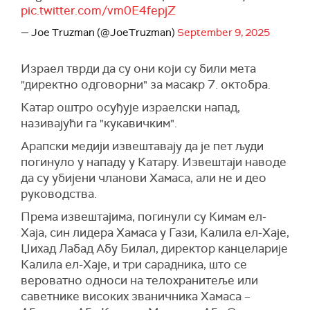
pic.twitter.com/vm0E4fepjZ
— Joe Truzman (@JoeTruzman)
September 9, 2025
Израел тврди да су они који су били мета
"директно одговорни" за масакр 7. октобра.
Катар оштро осуђује израелски напад,
називајући га "кукавичким".
Арапски медији извештавају да је пет људи
погинуло у нападу у Катару. Извештаји наводе
да су
убијени
чланови Хамаса, али не и део
руководства.
Према извештајима, погинули су Кимам ел-
Хаја, син лидера Хамаса у Гази, Калила ел-Хаје,
Џихад Лабад Абу Билал, директор канцеларије
Калила ел-Хаје, и три сарадника, што се
вероватно односи на телохранитеље или
саветнике високих званичника Хамаса –