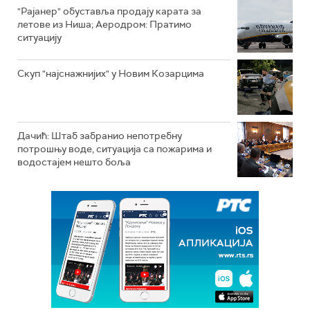
"Рајанер" обуставља продају карата за
летове из Ниша; Аеродром: Пратимо
ситуацију
Скуп "најснажнијих" у Новим Козарцима
Дачић: Штаб забранио непотребну
потрошњу воде, ситуација са пожарима и
водостајем нешто боља