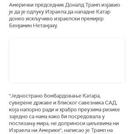
Амерички председник Доналд Трамп изјавио
је да је одлуку Израела да нападне Катар
донео искључиво израелски премијер
Бенјамин Нетанјаху.
"Једнострано бомбардовање Катара,
суверене државе и блиског савезника САД,
која напорно ради и храбро преузима ризике
заједно са нама како би посредовала у
постизању мира, не доприноси циљевима ни
Израела ни Америке", написао је Трамп на