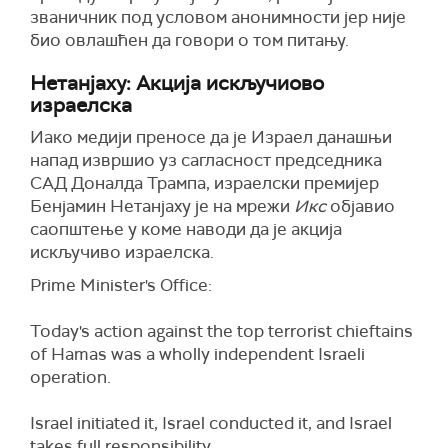
званичник под условом анонимности јер није
био овлашћен да говори о том питању.
Нетанјаху: Акција искључиово
израелска
Иако медији преносе да је Израел данашњи
напад извршио уз сагласност председника
САД Доналда Трампа, израелски премијер
Бенјамин Нетанјаху је на мрежи
Икс
објавио
саопштење у коме наводи да је акција
искључиво израелска.
Prime Minister's Office:
Today's action against the top terrorist chieftains
of Hamas was a wholly independent Israeli
operation.
Israel initiated it, Israel conducted it, and Israel
takes full responsibility.