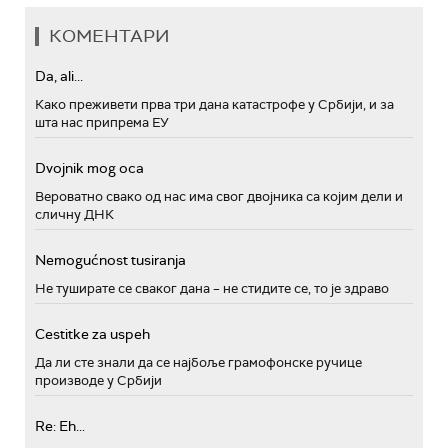
КОМЕНТАРИ
Da, ali...
Како преживети прва три дана катастрофе у Србији, и за
шта нас припрема ЕУ
Dvojnik mog oca
Вероватно свако од нас има свог двојника са којим дели и
сличну ДНК
Nemogućnost tusiranja
Не туширате се сваког дана – не стидите се, то је здраво
Cestitke za uspeh
Да ли сте знали да се најбоље грамофонске ручице
производе у Србији
Re: Eh...