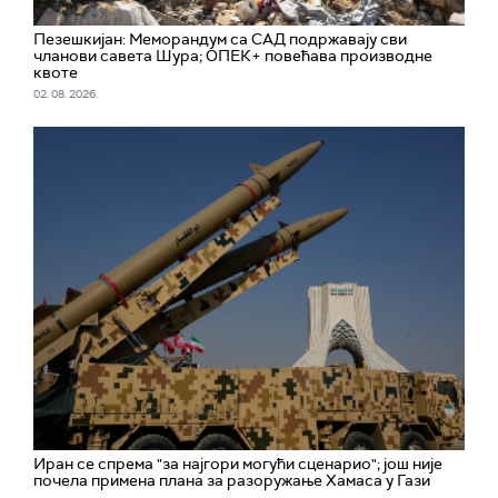
Пезешкијан: Меморандум са САД подржавају сви
чланови савета Шура; ОПЕК+ повећава производне
квоте
02. 08. 2026.
Иран се спрема "за најгори могући сценарио"; jош није
почела примена плана за разоружање Хамаса у Гази