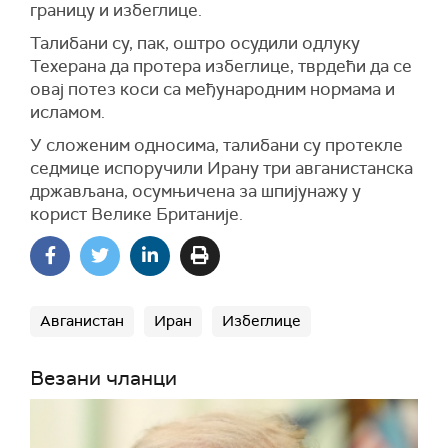
границу и избеглице.
Талибани су, пак, оштро осудили одлуку
Техерана да протера избеглице, тврдећи да се
овај потез коси са међународним нормама и
исламом.
У сложеним односима, талибани су протекле
седмице испоручили Ирану три авганистанска
држављана, осумњичена за шпијунажу у
корист Велике Британије.
Авганистан
Иран
Избеглице
Везани чланци