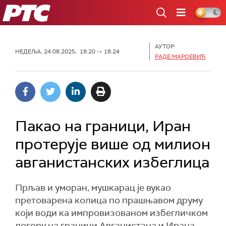
РТС
АУТОР:
НЕДЕЉА, 24.08.2025, 18:20 -> 18:24
РАДЕ МАРОЕВИЋ
Пакао на граници, Иран
протерује више од милион
авганистанских избеглица
Прљав и уморан, мушкарац је вукао
претоварена колица по прашњавом друму
који води ка импровизованом избегличком
логору на граници Авганистана и Ирана,