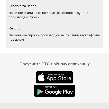
Cestitke za uspeh
Да ли сте знали да се најбоље грамофонске ручице
производе у Србији
Re: Eh...
Лесковачка спржа – производ са заштићеним географским
пореклом
Преузмите РТС мобилну апликацију