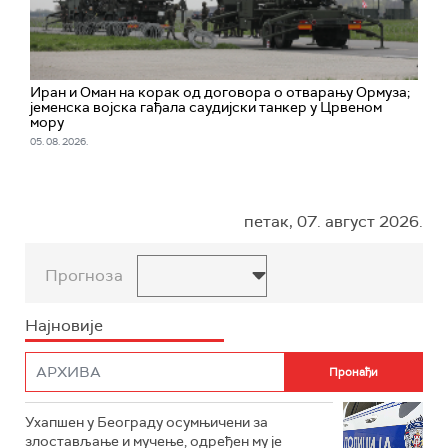
Иран и Оман на корак од договора о отварању Ормуза;
jеменска војска гађала саудијски танкер у Црвеном
мору
05. 08. 2026.
петак, 07. август 2026.
Прогноза
Најновије
Ухапшен у Београду осумњичени за
злостављање и мучење, одређен му је