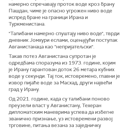
намерно спречавају проток воде кроз брану
Пашдан, чиме је опасно угрожен ниво воде
испред бране на граници Ирана и
Туркменистана.
"Талибани намерно спуштају ниво воде", тврди
дневник Јомхури еслами, оцењујући поступак
Авганистанаца као "непријатељски".
Такав потез Авганистана супротан је
одредбама споразума из 1973. године, којим
је Ирану гарантован доток 26 метара кубних
воде у секунди. Тај ток, истовремено, главни је
извор пијаће воде за Масхад, други највећи
град у Ирану.
Од 2021. године, када су талибани поново
преузели власт у Авганистану, Техеран
дипломатским маневрима успева да избегне
званично признање, уз истовремени развој
трговине, питања везана за заједничку