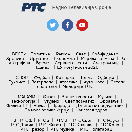
Радио Телевизија Србије
|
|
|
|
ВЕСТИ
Политика
Регион
Свет
Србија данас
|
|
|
|
Хроника
Друштво
Економија
Мерила времена
Рат
|
|
|
|
у Украјини
Време
Сервисне вести
Сматрачница
|
Подкаст
ЕУ могућности 2026
|
|
|
|
СПОРТ
Фудбал
Кошарка
Тенис
Одбојка
|
|
|
|
Рукомет
Ватерполо
Атлетика
Ауто-мото
Остали
|
спортови
Меморијал РТС
|
|
|
МАГАЗИН
Живот
Занимљивости
Музика
|
|
|
|
Технологијa
Путујемо
Свет познатих
Здравље
|
|
|
|
Филм и ТВ
Наука
Природа
Дигитални предузетник
|
За мале велике хероје
Наизглед здрав
|
|
|
|
|
ТВ
РТС 1
РТС 2
РТС 3
РТС Свет
РТС Наука
|
|
|
|
РТС Драма
РТС Живот
РТС Класика
РТС Коло
|
|
РТС Трезор
РТС Музика
РТС Полетарац