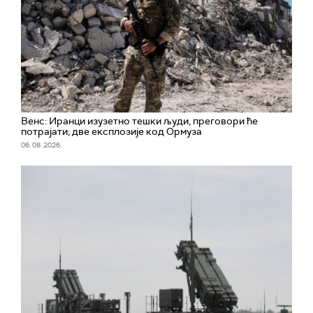
Венс: Иранци изузетно тешки људи, преговори ће
потрајати; две експлозије код Ормуза
06. 08. 2026.