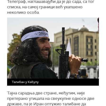
Телеграф, наглашавајући да је до сада, са тог
списка, на самој граници већ ухапшено
неколико особа.
Талибан у Кабулу
Тајна сарадња две стране, међутим, није
претерано утицала на свеукупне односе две
државе, па је Иран оптужио талибане да