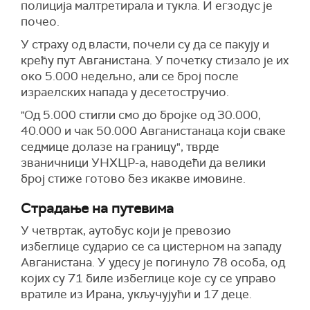
полиција малтретирала и тукла. И егзодус је
почео.
У страху од власти, почели су да се пакују и
крећу пут Авганистана. У почетку стизало је их
око 5.000 недељно, али се број после
израелских напада у десетостручио.
"Од 5.000 стигли смо до бројке од 30.000,
40.000 и чак 50.000 Авганистанаца који сваке
седмице долазе на границу", тврде
званичници УНХЦР-а, наводећи да велики
број стиже готово без икакве имовине.
Страдање на путевима
У четвртак, аутобус који је превозио
избеглице сударио се са цистерном на западу
Авганистана. У удесу је погинуло 78 особа, од
којих су 71 биле избеглице које су се управо
вратиле из Ирана, укључујући и 17 деце.