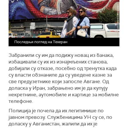
Последњи поглед на Техеран
Забранили су им да подижу новац из банака,
избацивали су их из изнајмљених станова,
добијали су отказе, посебно од тренутка када
су власти обзнаниле да су уведене казне за
све предузетнике који запосле Авгане. Од
доласка у Иран, забрањено им је да купују
некретнине, аутомобиле и картице за мобилне
телефоне.
Полиција је почела да их легитимише по
јавном превозу. Службеницима УН су се, по
доласку у Авганистан, жалили да их је