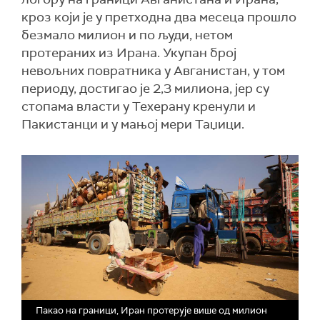
кроз који је у претходна два месеца прошло
безмало милион и по људи, нетом
протераних из Ирана. Укупан број
невољних повратника у Авганистан, у том
периоду, достигао је 2,3 милиона, јер су
стопама власти у Техерану кренули и
Пакистанци и у мањој мери Таџици.
Пакао на граници, Иран протерује више од милион