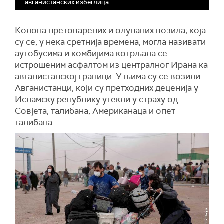
авганистанских избеглица
Колона претоварених и олупаних возила, која
су се, у нека сретнија времена, могла називати
аутобусима и комбијима котрљала се
истрошеним асфалтом из централног Ирана ка
авганистанској граници. У њима су се возили
Авганистанци, који су претходних деценија у
Исламску републику утекли у страху од
Совјета, талибана, Американаца и опет
талибана.