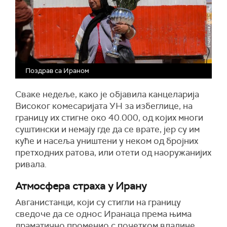
Поздрав са Ираном
Сваке недеље, како је објавила канцеларија
Високог комесаријата УН за избеглице, на
границу их стигне око 40.000, од којих многи
суштински и немају где да се врате, јер су им
куће и насеља уништени у неком од бројних
претходних ратова, или отети од наоружанијих
ривала.
Атмосфера страха у Ирану
Авганистанци, који су стигли на границу
сведоче да се однос Иранаца према њима
драматично променио с почетком владине