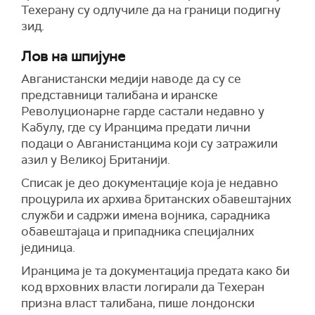
Техерану су одлучиле да на граници подигну
зид.
Лов на шпијуне
Авганистански медији наводе да су се
представници талибана и иранске
Револуционарне гарде састали недавно у
Кабулу, где су Иранцима предати лични
подаци о Авганистанцима који су затражили
азил у Великој Британији.
Списак је део документације која је недавно
процурила их архива британских обавештајних
служби и садржи имена војника, сарадника
обавештајаца и припадника специјалних
јединица.
Иранцима је та документација предата како би
код врховних власти логирали да Техеран
призна власт талибана, пише лондонски