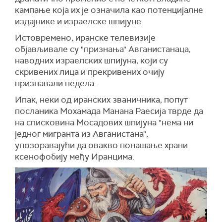
кампање која их је означила као потенцијалне
издајнике и израелске шпијуне.
Истовремено, иранске телевизије
објављивале су "признања" Авганистанаца,
наводних израелских шпијуна, који су
скривених лица и прекривених очију
признавали недела.
Ипак, неки од иранских званичника, попут
посланика Мохамада Манана Раесија тврде да
на списковина Мосадових шпијуна "нема ни
једног мигранта из Авганистана",
упозоравајући да овакво понашање храни
ксенофобију међу Иранцима.