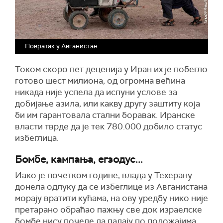
Повратак у Авганистан
Током скоро пет деценија у Иран их је побегло
готово шест милиона, од огромна већина
никада није успела да испуни услове за
добијање азила, или какву другу заштиту која
би им гарантовала стални боравак. Иранске
власти тврде да је тек 780.000 добило статус
избеглица.
Бомбе, кампања, егзодус...
Иако је почетком године, влада у Техерану
донела одлуку да се избеглице из Авганистана
морају вратити кућама, на ову уредбу нико није
претарано обраћао пажњу све док израелске
бомбе нису почеле да падају по положајима