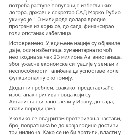
потреба растуће популације избегличких
логора, државни секретар САД Марко Рубио
укинуо је 1,3 милијарде долара вредне
програме из којих се, до сада, финансирао
голи опстанак избеглица.
Истовремено, Уједињене нације су објавиле
да је, осим избеглица, хуманитарна помоћ
неопходна за чак 23 милиона Авганистанаца,
због ужасне економске ситуације у земљи и
неспособности талибана да успоставе иоле
функционалну економију.
Додатни преблем, свакако, представљаће
изостанак прилива новца који су
Авганистанци запослели у Ирану, до сада,
слали породицама.
Уколико се овај ритам протеривања настави,
број повратника ће до краја године достићи
три милиона. Како се не би вратили, власти у