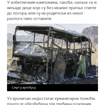
У избегличким камповима, такође, налазе се и
хиљаде деце које су без икакве пратње стигле
до логора, или су их родитељи из неког
разлога тамо оставили.
Смрт у аутобусу
Уз хроничан недостатак хуманитарне помоћи,
пошто је обезбеђена тек трећина основних