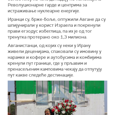
Револуционарне гарде и центрима за
истраживање нуклеарне енергије.
Иранци су, брже-боље, оптужили Авгане да су
шпијунирали у корист Израела и покренули
прави егзодус избеглица, па их је од тог
тренутка протерано око 1,3 милиона.
Авганистанци, од којих су неки у Ирану
живели деценијама, спаковали су имовину у
нарамке и кофере и аутобусима и комбијима
кренули пут границе, где у прљавим и
пренасељеним камповима чекају да отпутују
пут какве следеће дестинације.