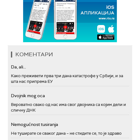
КОМЕНТАРИ
Da, ali...
Како преживети прва три дана катастрофе у Србији, и за
шта нас припрема ЕУ
Dvojnik mog oca
Вероватно свако од нас има свог двојника са којим дели и
сличну ДНК
Nemogućnost tusiranja
Не туширате се сваког дана – не стидите се, то је здраво