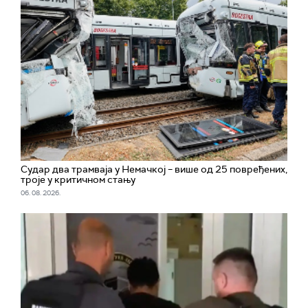
Судар два трамваја у Немачкој – више од 25 повређених,
троје у критичном стању
06. 08. 2026.