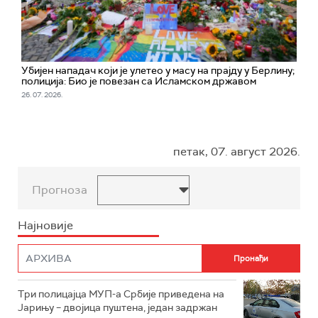
Убијен нападач који је улетео у масу на прајду у Берлину;
полиција: Био је повезан са Исламском државом
26. 07. 2026.
петак, 07. август 2026.
Прогноза
Најновије
Три полицајца МУП-а Србије приведена на
Јарињу – двојица пуштена, један задржан