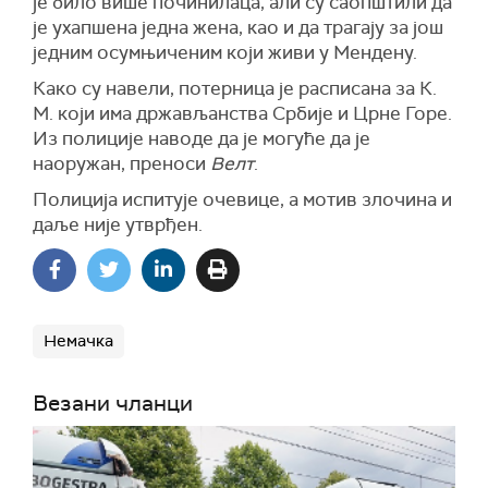
је било више починилаца, али су саопштили да
је ухапшена једна жена, као и да трагају за још
једним осумњиченим који живи у Мендену.
Како су навели, потерница је расписана за К.
М. који има држављанства Србије и Црне Горе.
Из полиције наводе да је могуће да је
наоружан, преноси
Велт
.
Полиција испитује очевице, а мотив злочина и
даље није утврђен.
Немачка
Везани чланци