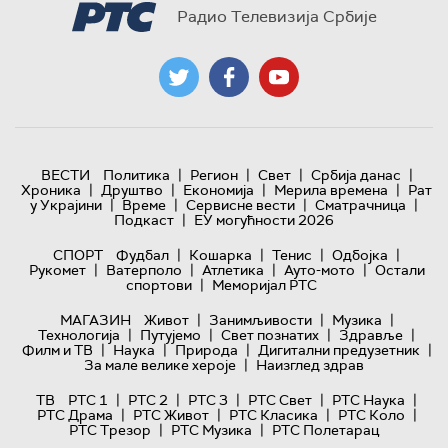
Радио Телевизија Србије
|
|
|
|
ВЕСТИ
Политика
Регион
Свет
Србија данас
|
|
|
|
Хроника
Друштво
Економија
Мерила времена
Рат
|
|
|
|
у Украјини
Време
Сервисне вести
Сматрачница
|
Подкаст
ЕУ могућности 2026
|
|
|
|
СПОРТ
Фудбал
Кошарка
Тенис
Одбојка
|
|
|
|
Рукомет
Ватерполо
Атлетика
Ауто-мото
Остали
|
спортови
Меморијал РТС
|
|
|
МАГАЗИН
Живот
Занимљивости
Музика
|
|
|
|
Технологијa
Путујемо
Свет познатих
Здравље
|
|
|
|
Филм и ТВ
Наука
Природа
Дигитални предузетник
|
За мале велике хероје
Наизглед здрав
|
|
|
|
|
ТВ
РТС 1
РТС 2
РТС 3
РТС Свет
РТС Наука
|
|
|
|
РТС Драма
РТС Живот
РТС Класика
РТС Коло
|
|
РТС Трезор
РТС Музика
РТС Полетарац