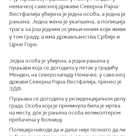
немачкој савезној држави Северна Рајна-
Вестфалија убијена је једна особа, а једна је
рањена. Једна жена је ухапшена, а полиција
трага за још једним осумњиченим који живи
у том граду, а има држављанства Србије и
Црне Горе.
Једна особа је убијена, а једна рањена у
пуцњави која се догодила у петак у градићу
Менден, на северозападу Немачке, у савезној
држави Северна Рајна-Вестфалија, пренео је
ЗДФ.
Пуцњава се догодила у резиденцијалном делу
града. Особа која је преминула била је мртва
на месту, док је рањена особа хеликоптером
пребачена у болницу.
Полиција наводи да и даље није познато да ли