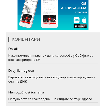
КОМЕНТАРИ
Da, ali...
Како преживети прва три дана катастрофе у Србији, и за
шта нас припрема ЕУ
Dvojnik mog oca
Вероватно свако од нас има свог двојника са којим дели и
сличну ДНК
Nemogućnost tusiranja
Не туширате се сваког дана – не стидите се, то је здраво