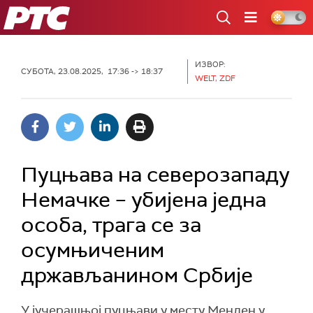
РТС
ИЗВОР:
СУБОТА, 23.08.2025, 17:36 -> 18:37
WELT, ZDF
Пуцњава на северозападу
Немачке – убијена једна
особа, трага се за
осумњиченим
држављанином Србије
У јучерашњој пуцњави у месту Менден у