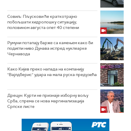
Совиљ: Пљускови ће краткотрајно
побољшати хидролошку ситуацију;
половином августа опет 40 степени
Румуни потапају барже са камењем како би
подигли ниво Дунава испред нуклеарке
Чернавода
Како Кијев преко напада на компанију
"Вајлдберис" удара на мала руска предузећа
Дрецун: Курти не признаје изборну вољу
Срба, спрема се нова маргинализација
Српске листе