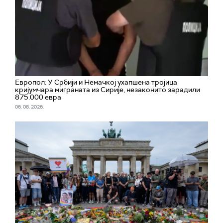
Европол: У Србији и Немачкој ухапшена тројица
кријумчара миграната из Сирије, незаконито зарадили
875.000 евра
06. 08. 2026.