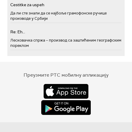
Cestitke za uspeh
Да ли сте знали да се најбоље грамофонске ручице
производе у Србији
Re: Eh...
Лесковачка спржа – производ са заштићеним географским
пореклом
Преузмите РТС мобилну апликацију