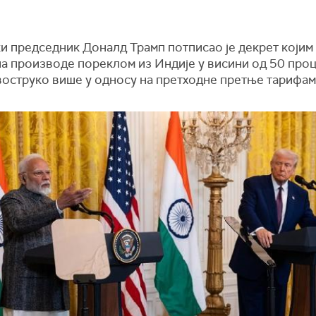
и председник Доналд Трамп потписао је декрет којим
на производе пореклом из Индије у висини од 50 проц
двоструко више у односу на претходне претње тарифам