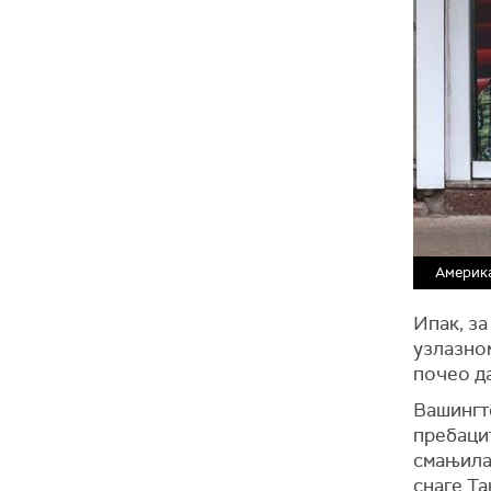
Америка
Ипак, за
узлазно
почео д
Вашингто
пребаци
смањила
снаге.Та