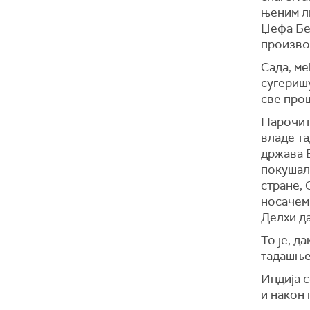
њеним л
Џефа Без
произво
Сада, ме
сугеришу
све про
Нарочито
владе т
држава Б
покушал
стране,
носачем 
Делхи да
То је, д
тадашње
Индија 
и након 