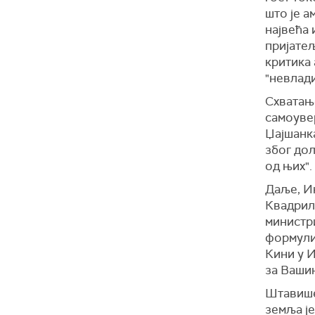
што је а
највећа 
пријатељ
критика
"невлади
Схватањ
самоуве
Џајшанка
због дол
од њих".
Даље, Ин
Квадрила
министр
формулис
Кини у И
за Ваши
Штавише
земља ј