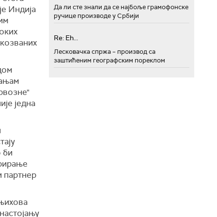
Да ли сте знали да се најбоље грамофонске
је Индија
ручице производе у Србији
им
токих
Re: Eh...
акозваних
Лесковачка спржа – производ са
заштићеним географским пореклом
дом
мањам
ервозне"
ије једна
н
тају
 би
арирање
и партнер
 њихова
 настојању