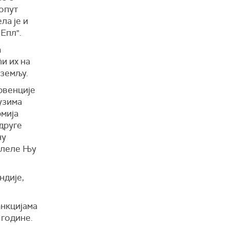
опут
ла је и
"Епл".
а
и их на
 земљу.
рвенције
узима
рмија
друге
ну
волеле Њу
ндије,
анкцијама
 године.