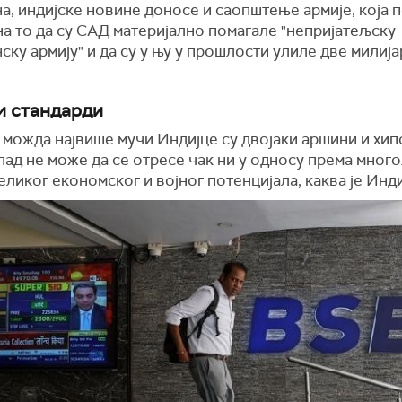
а, индијске новине доносе и саопштење армије, која 
на то да су САД материјално помагале "непријатељску
ску армију" и да су у њу у прошлости улиле две милиј
и стандарди
можда највише мучи Индијце су двојаки аршини и хип
пад не може да се отресе чак ни у односу према мног
ликог економског и војног потенцијала, каква је Инди