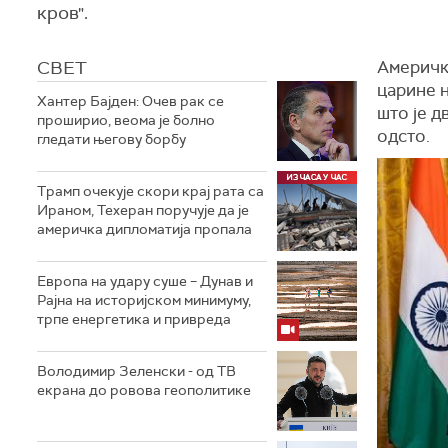
кров".
СВЕТ
Америчк
царине 
Хантер Бајден: Очев рак се
што је 
проширио, веома је болно
одсто.
гледати његову борбу
Трамп очекује скори крај рата са
Ираном, Техеран поручује да је
америчка дипломатија пропала
Европа на удару суше – Дунав и
Рајна на историјском минимуму,
трпе енергетика и привреда
Володимир Зеленски - од ТВ
екрана до ровова геополитике