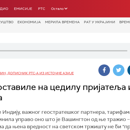
АДИО
ЕМИСИЈЕ
РТС
Остало
РУШТВО
ЕКОНОМИЈА
МЕРИЛА ВРЕМЕНА
РАТ У УКРАЈИНИ
ВРЕМ
ИН, ДОПИСНИК РТС-А ИЗ ИСТОЧНЕ АЗИЈЕ
оставиле на цедилу пријатеља 
а
 Индију, важног геостратешког партнера, тарифам
 чинила управо оно што је Вашингтон од ње тражио –
ма да њена вредност на светском тржишту не би "п