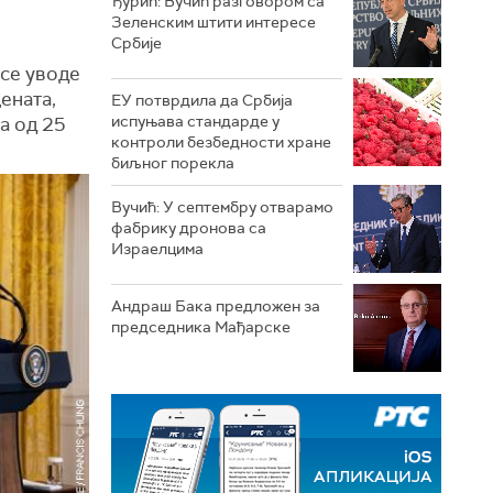
Ђурић: Вучић разговором са
Зеленским штити интересе
Србије
 се уводе
ената,
ЕУ потврдила да Србија
испуњава стандарде у
а од 25
контроли безбедности хране
биљног порекла
Вучић: У септембру отварамо
фабрику дронова са
Израелцима
Андраш Бакa предложен за
председника Мађарске