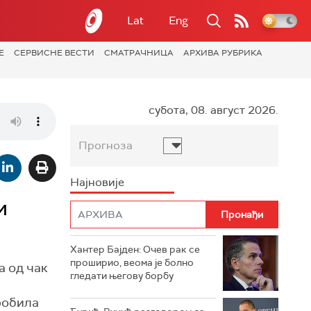
Lat
Eng
Е
СЕРВИСНЕ ВЕСТИ
СМАТРАЧНИЦА
АРХИВА РУБРИКА
субота, 08. август 2026.
Прогноза
Најновије
и
Хантер Бајден: Очев рак се
проширио, веома је болно
а од чак
гледати његову борбу
робила