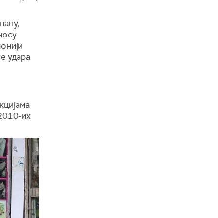
пану,
носу
монији
је удара
нкцијама
 2010-их