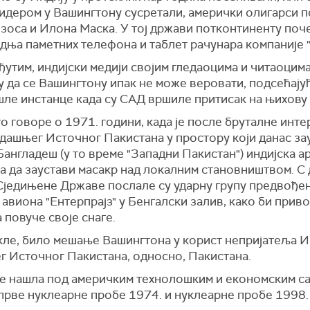
идером у Вашингтону сусретали, амерички олигарси п
оса и Илона Маска. У тој држави потконтиненту поче
дња паметних телефона и таблет рачунара компаније 
ђутим, индијски медији својим гледаоцима и читаоцим
 да се Вашингтону ипак не може веровати, подсећајућ
шле инстанце када су САД вршиле притисак на њихову
 говоре о 1971. години, када је после бруталне инте
адашњег Источног Пакистана у простору који данас за
англадеш (у то време "Западни Пакистан") индијска а
а да заустави масакр над локалним становништвом. С 
 Сједињене Државе послале су ударну групу предвође
авиона "Ентерпрајз" у Бенгалски залив, како би при
 повуче своје снаге.
акле, било мешање Вашингтона у корист непријатеља И
г Источног Пакистана, односно, Пакистана.
се нашла под америчким технолошким и економским с
прве нуклеарне пробе 1974. и нуклеарне пробе 1998.