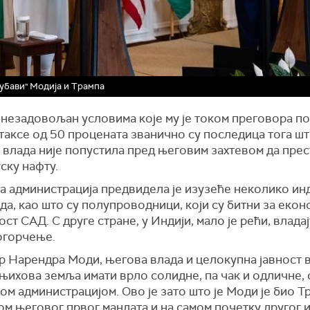
убави" Модија и Трампа
е незадовољан условима које му је током преговора п
таксе од 50 процената званично су последица тога ш
 влада није попустила пред његовим захтевом да прес
ску нафту.
а администрација предвидела је изузеће неколико ин
а, као што су полупроводници, који су битни за екон
ст САД. С друге стране, у Индији, мало је рећи, влада
огорчење.
р Нарендра Моди, његова влада и целокупна јавност 
 њихова земља имати врло солидне, па чак и одличне,
м администрацијом. Ово је зато што је Моди је био 
ом његовог првог мандата и на самом почетку другог и