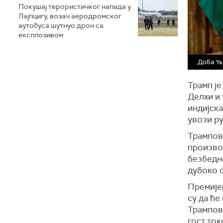
Покушај терористичког напада у
Лајпцигу, возач аеродромског
аутобуса шутнуо дрон са
експлозивом
Доба "љ
Трамп ј
Делхи и 
индијска
увози ру
Трампов
производ
безбедно
дубоко 
Премије
су да ће
Трампово
гост ток