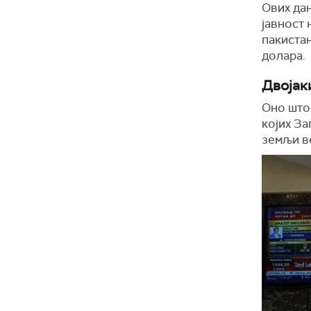
Ових дан
јавност 
пакистан
долара.
Двојак
Оно што 
којих За
земљи ве