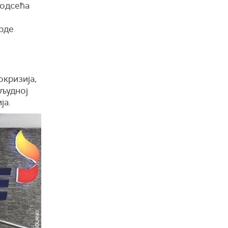
подсећа
арде
окризија,
ољудној
ја.