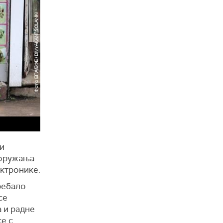
ли
аоружања
ектронике.
требало
се
 и радне
се с