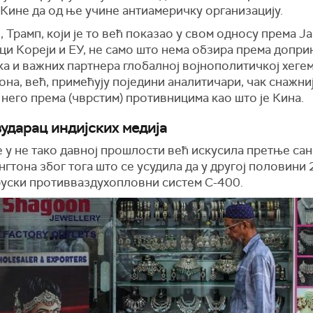
 Кине да од ње учине антиамеричку организацију.
ј, Трамп, који је то већ показао у свом односу према Ја
ци Кореји и ЕУ, не само што нема обзира према допри
а и важних партнера глобалној војнополитичкој хеге
на, већ, примећују поједини аналитичари, чак снажни
него према (чврстим) противницима као што је Кина.
ударац индијских медија
е у не тако давној прошлости већ искусила претње са
гтона због тога што се усудила да у другој половини
руски противваздухопловни систем С-400.