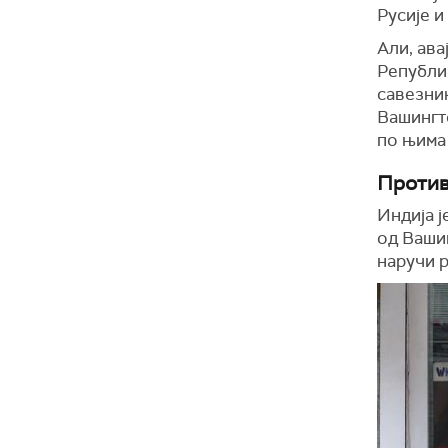
Русије и
Али, ава
Републи
савезник
Вашингто
по њима 
Против
Индија ј
од Вашин
наручи 