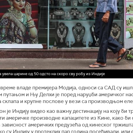
 увела царине од 50 одсто на скоро сву робу из Индије
 време владе премијера Модија, односи са САД су иш
м путањом и Њу Делхи је поред наруџби америчког н
а склапа и крупне послове у вези са производњом ел
н је Индију видео као важну дестинацију на коју би 
ти америчке производне капацитете из Кине, како би 
 зависност америчких предузећа од кинеског тржишта
ко су Индију у протеклих пар година посећивали, или 