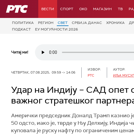
РТС
ВЕСТИ
СПОРТ
OKO
МАГАЗИН
ТВ
Р
ПОЛИТИКА
РЕГИОН
СВЕТ
СРБИЈА ДАНАС
ХРОНИКА
Д
ПОДКАСТ
ЕУ МОГУЋНОСТИ 2026
Читај ми!
ИЗВОР:
АУТОР:
ЧЕТВРТАК, 07.08.2025, 09:59 -> 14:06
РТС
ИЉА МУСУЛ
Удар на Индију – САД опет 
важног стратешког партнер
Амерички председник Доналд Трамп казнио је
50 одсто, иако је, тврде у Њу Делхију, Индија
куповала је руску нафту по ограниченим цена