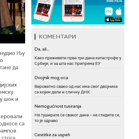
КОМЕНТАРИ
Da, ali...
онудио Њу
Како преживети прва три дана катастрофе у
то
Србији, и за шта нас припрема ЕУ
тане да
Dvojnik mog oca
дијских
Вероватно свако од нас има свог двојника
омску
са којим дели и сличну ДНК
ју шок и
Nemogućnost tusiranja
Не туширате се сваког дана – не стидите се,
веровали
то је здраво
 односе са
Трампов
Cestitke za uspeh
 стога