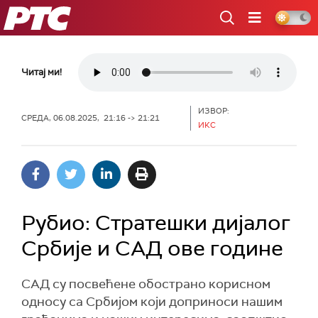
РТС
Читај ми!
ИЗВОР:
СРЕДА, 06.08.2025, 21:16 -> 21:21
ИКС
Рубио: Стратешки дијалог
Србије и САД ове године
САД су посвећене обострано корисном
односу са Србијом који доприноси нашим