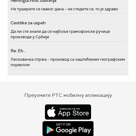
Nemogućnost tusiranja
Не туширате се сваког дана – не стидите се, то је здраво
Cestitke za uspeh
Да ли сте знали да се најбоље грамофонске ручице
производе у Србији
Re: Eh...
Лесковачка спржа – производ са заштићеним географским
пореклом
Преузмите РТС мобилну апликацију