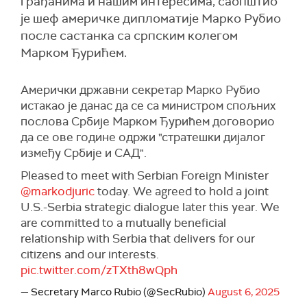
грађанима и нашим интересима, саопштио
је шеф америчке дипломатије Марко Рубио
после састанка са српским колегом
Марком Ђурићем.
Амерички државни секретар Марко Рубио
истакао је данас да се са министром спољних
послова Србије Марком Ђурићем договорио
да се ове године одржи "стратешки дијалог
између Србије и САД".
Pleased to meet with Serbian Foreign Minister
@markodjuric
today. We agreed to hold a joint
U.S.-Serbia strategic dialogue later this year. We
are committed to a mutually beneficial
relationship with Serbia that delivers for our
citizens and our interests.
pic.twitter.com/zTXth8wQph
— Secretary Marco Rubio (@SecRubio)
August 6, 2025