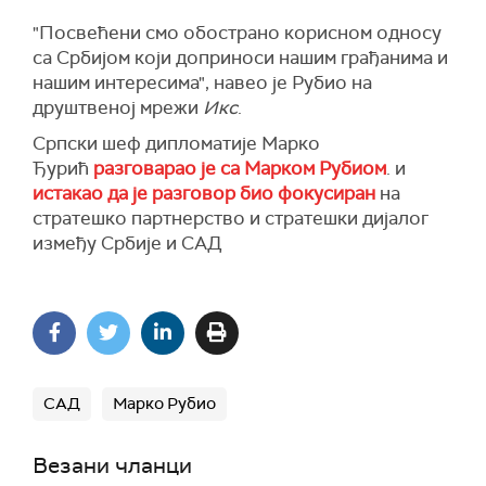
"Посвећени смо обострано корисном односу
са Србијом који доприноси нашим грађанима и
нашим интересима", навео је Рубио на
друштвеној мрежи
Икс
.
Српски шеф дипломатије Марко
Ђурић
разговарао је са Марком Рубиом
. и
истакао да је разговор био фокусиран
на
стратешко партнерство и стратешки дијалог
између Србије и САД
САД
Марко Рубио
Везани чланци