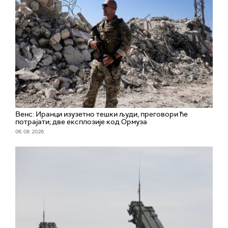
Венс: Иранци изузетно тешки људи, преговори ће
потрајати; две експлозије код Ормуза
06. 08. 2026.