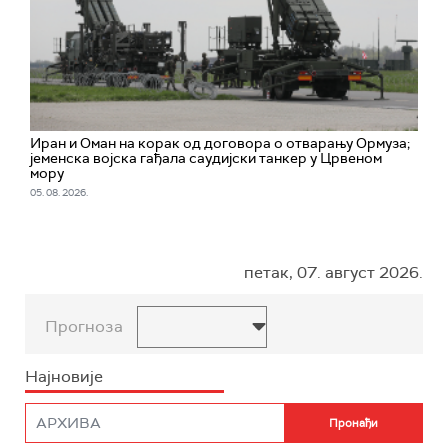
Иран и Оман на корак од договора о отварању Ормуза;
jеменска војска гађала саудијски танкер у Црвеном
мору
05. 08. 2026.
петак, 07. август 2026.
Прогноза
Најновије