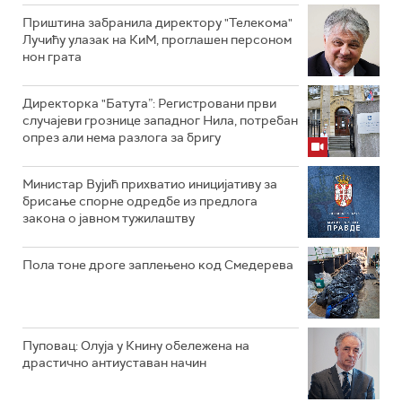
Приштина забранила директору "Телекома"
Лучићу улазак на КиМ, проглашен персоном
нон грата
Директорка "Батута”: Регистровани први
случајеви грознице западног Нила, потребан
опрез али нема разлога за бригу
Министар Вујић прихватио иницијативу за
брисање спорне одредбе из предлога
закона o јавном тужилаштву
Пола тоне дроге заплењено код Смедерева
Пуповац: Олуја у Книну обележена на
драстично антиуставан начин