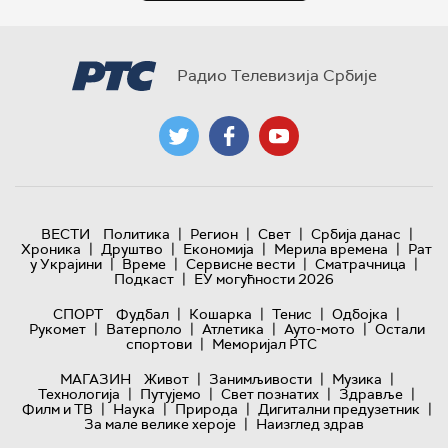
Радио Телевизија Србије
|
|
|
|
ВЕСТИ
Политика
Регион
Свет
Србија данас
|
|
|
|
Хроника
Друштво
Економија
Мерила времена
Рат
|
|
|
|
у Украјини
Време
Сервисне вести
Сматрачница
|
Подкаст
ЕУ могућности 2026
|
|
|
|
СПОРТ
Фудбал
Кошарка
Тенис
Одбојка
|
|
|
|
Рукомет
Ватерполо
Атлетика
Ауто-мото
Остали
|
спортови
Меморијал РТС
|
|
|
МАГАЗИН
Живот
Занимљивости
Музика
|
|
|
|
Технологијa
Путујемо
Свет познатих
Здравље
|
|
|
|
Филм и ТВ
Наука
Природа
Дигитални предузетник
|
За мале велике хероје
Наизглед здрав