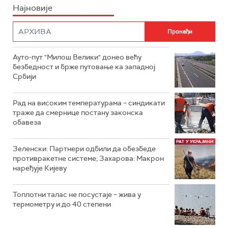
Најновије
Ауто-пут "Милош Велики" донео већу
безбедност и брже путовање ка западној
Србији
Рад на високим температурама – синдикати
траже да смернице постану законска
обавеза
Зеленски: Партнери одбили да обезбеде
противракетне системе; Захарова: Макрон
наређује Кијеву
Топлотни талас не посустаје – жива у
термометру и до 40 степени