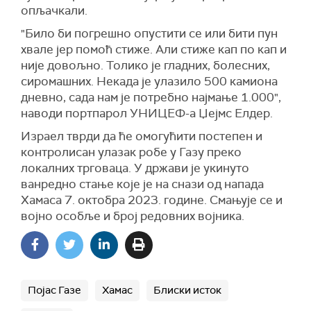
опљачкали.
"Било би погрешно опустити се или бити пун
хвале јер помоћ стиже. Али стиже кап по кап и
није довољно. Толико је гладних, болесних,
сиромашних. Некада је улазило 500 камиона
дневно, сада нам је потребно најмање 1.000",
наводи портпарол УНИЦЕФ-а Џејмс Елдер.
Израел тврди да ће омогућити постепен и
контролисан улазак робе у Газу преко
локалних трговаца. У држави је укинуто
ванредно стање које је на снази од напада
Хамаса 7. октобра 2023. године. Смањује се и
војно особље и број редовних војника.
Појас Газе
Хамас
Блиски исток