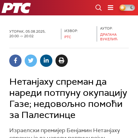
РТС
АУТОР:
ИЗВОР:
УТОРАК, 05.08.2025,
ДРАГАНА
20:00 -> 20:02
РТС
ВУКЕЛИЋ
Нетанјаху спреман да
нареди потпуну окупацију
Газе; недовољно помоћи
за Палестинце
Израелски премијер Бенјамин Нетанјаху