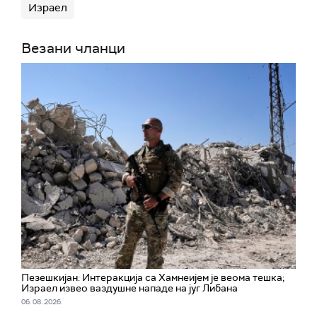
Израел
Везани чланци
Пезешкијан: Интеракција са Хамнеијем је веома тешка;
Израел извео ваздушне нападе на југ Либана
06. 08. 2026.