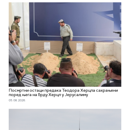
Посмртни остаци предака Теодора Херцла сахрањени
поред њега на брду Херцл у Јерусалиму
05. 08. 2026.