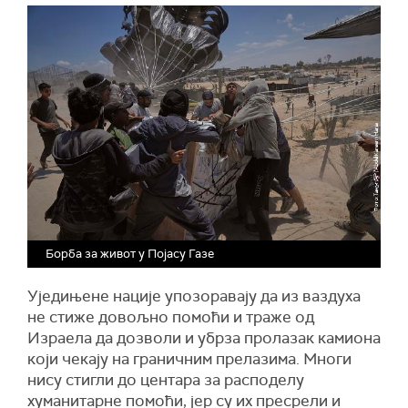
Борба за живот у Појасу Газе
Уједињене нације упозоравају да из ваздуха
не стиже довољно помоћи и траже од
Израела да дозволи и убрза пролазак камиона
који чекају на граничним прелазима. Многи
нису стигли до центара за расподелу
хуманитарне помоћи, јер су их пресрели и