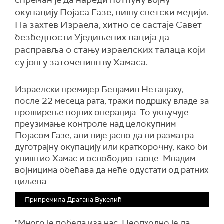
спреман је да нареди потпуну војну
окупацију Појаса Газе, пишу светски медији.
На захтев Израела, хитно се састаје Савет
безбедности Уједињених нација да
расправља о стању израелских талаца који
су још у заточеништву Хамаса.
Израелски премијер Бенјамин Нетанјаху,
после 22 месеца рата, тражи подршку владе за
проширење војних операција. То укључује
преузимање контроле над целокупним
Појасом Газе, али није јасно да ли разматра
дуготрајну окупацију или краткорочну, како би
уништио Хамас и ослободио таоце. Младим
војницима обећава да неће одустати од ратних
циљева.
Припремила Драгана Вукелић
"Много је победа иза нас. Неопходно је да