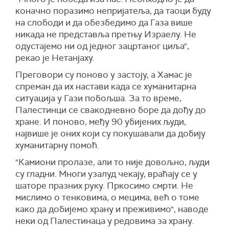
коначно поразимо непријатеља, да таоци буду
на слободи и да обезбедимо да Газа више
никада не представља претњу Израелу. Не
одустајемо ни од једног зацртаног циља",
рекао је Нетанјаху.
Преговори су поново у застоју, а Хамас је
спреман да их настави када се хуманитарна
ситуација у Гази побољша. За то време,
Палестинци се свакодневно боре да дођу до
хране. И поново, међу 90 убијених људи,
највише је оних који су покушавали да добију
хуманитарну помоћ.
"Камиони пролазе, али то није довољно, људи
су гладни. Многи узалуд чекају, враћају се у
шаторе празних руку. Пркосимо смрти. Не
мислимо о тенковима, о мецима, већ о томе
како да добијемо храну и преживимо", наводе
неки од Палестинаца у редовима за храну.