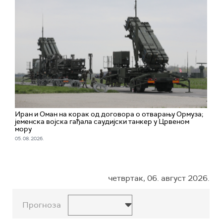
Иран и Оман на корак од договора о отварању Ормуза;
jеменска војска гађала саудијски танкер у Црвеном
мору
05. 08. 2026.
четвртак, 06. август 2026.
Прогноза