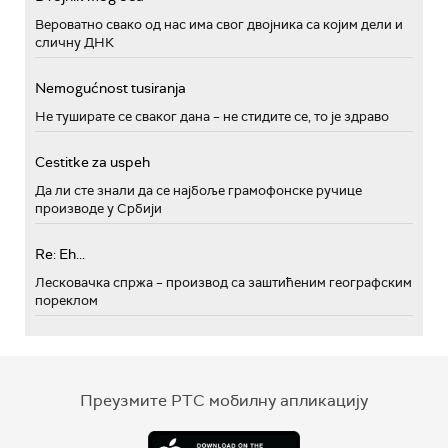
Вероватно свако од нас има свог двојника са којим дели и
сличну ДНК
Nemogućnost tusiranja
Не туширате се сваког дана – не стидите се, то је здраво
Cestitke za uspeh
Да ли сте знали да се најбоље грамофонске ручице
производе у Србији
Re: Eh...
Лесковачка спржа – производ са заштићеним географским
пореклом
Преузмите РТС мобилну апликацију