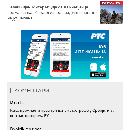
Пезешкијан: Интеракција са Хамнеијем је
веома тешка; Израел извео ваздушне нападе
на југ Либана
КОМЕНТАРИ
Da, ali...
Како преживети прва три дана катастрофе у Србији, и за
шта нас припрема ЕУ
Dvojnik mog oca