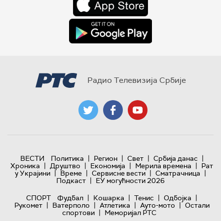
Радио Телевизија Србије
|
|
|
|
ВЕСТИ
Политика
Регион
Свет
Србија данас
|
|
|
|
Хроника
Друштво
Економија
Мерила времена
Рат
|
|
|
|
у Украјини
Време
Сервисне вести
Сматрачница
|
Подкаст
ЕУ могућности 2026
|
|
|
|
СПОРТ
Фудбал
Кошарка
Тенис
Одбојка
|
|
|
|
Рукомет
Ватерполо
Атлетика
Ауто-мото
Остали
|
спортови
Меморијал РТС