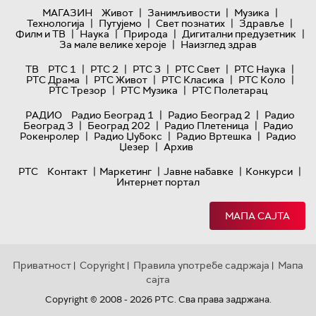
|
|
|
МАГАЗИН
Живот
Занимљивости
Музика
|
|
|
|
Технологијa
Путујемо
Свет познатих
Здравље
|
|
|
|
Филм и ТВ
Наука
Природа
Дигитални предузетник
|
За мале велике хероје
Наизглед здрав
|
|
|
|
|
ТВ
РТС 1
РТС 2
РТС 3
РТС Свет
РТС Наука
|
|
|
|
РТС Драма
РТС Живот
РТС Класика
РТС Коло
|
|
РТС Трезор
РТС Музика
РТС Полетарац
|
|
РАДИО
Радио Београд 1
Радио Београд 2
Радио
|
|
|
Београд 3
Београд 202
Радио Плетеница
Радио
|
|
|
Рокенролер
Радио Џубокс
Радио Вртешка
Радио
|
Џезер
Архив
|
|
|
|
РТС
Контакт
Маркетинг
Јавне набавке
Конкурси
Интернет портал
МАПА САЈТА
Приватност
Copyright
Правила употребе садржаја
Мапа
|
|
|
сајта
Copyright © 2008 - 2026 РТС. Сва права задржана.