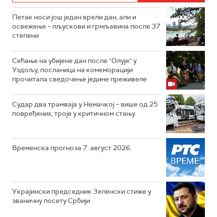
Петак носи још један врели дан, али и
освежење – пљускови и грмљавина после 37
степени
Сећање на убијене дан после "Олује" у
Уздољу, посланица на комеморацији
прочитала сведочење једине преживеле
Судар два трамваја у Немачкој – више од 25
повређених, троје у критичном стању
Временска прогноза 7. август 2026.
Украјински председник Зеленски стиже у
званичну посету Србији