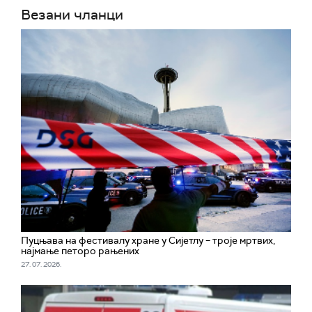
Везани чланци
Пуцњава на фестивалу хране у Сијетлу – троје мртвих,
најмање петоро рањених
27. 07. 2026.