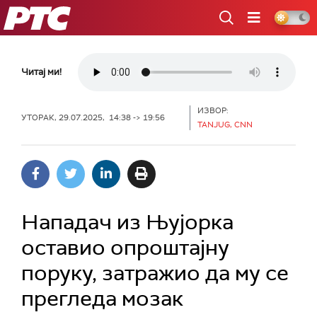
РТС
Читај ми!
ИЗВОР:
УТОРАК, 29.07.2025, 14:38 -> 19:56
TANJUG, CNN
Нападач из Њујорка
оставио опроштајну
поруку, затражио да му се
прегледа мозак