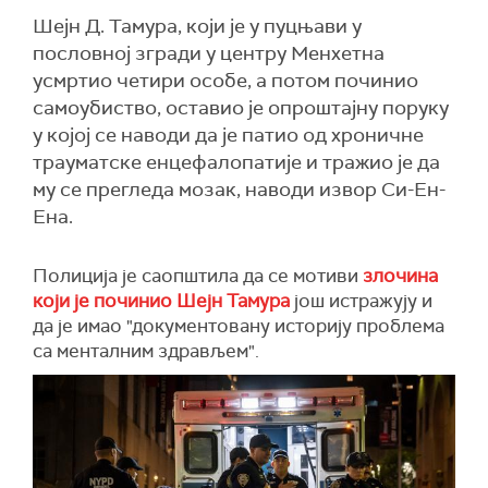
Шејн Д. Тамура, који је у пуцњави у
пословној згради у центру Менхетна
усмртио четири особе, а потом починио
самоубиство, оставио је опроштајну поруку
у којој се наводи да је патио од хроничне
трауматске енцефалопатије и тражио је да
му се прегледа мозак, наводи извор Си-Ен-
Ена.
Полиција је саопштила да се мотиви
злочина
који је починио Шејн Тамура
још истражују и
да је имао "документовану историју проблема
са менталним здрављем".