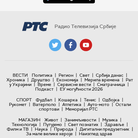
Радио Телевизија Србије
|
|
|
|
ВЕСТИ
Политика
Регион
Свет
Србија данас
|
|
|
|
Хроника
Друштво
Економија
Мерила времена
Рат
|
|
|
|
у Украјини
Време
Сервисне вести
Сматрачница
|
Подкаст
ЕУ могућности 2026
|
|
|
|
СПОРТ
Фудбал
Кошарка
Тенис
Одбојка
|
|
|
|
Рукомет
Ватерполо
Атлетика
Ауто-мото
Остали
|
спортови
Меморијал РТС
|
|
|
МАГАЗИН
Живот
Занимљивости
Музика
|
|
|
|
Технологијa
Путујемо
Свет познатих
Здравље
|
|
|
|
Филм и ТВ
Наука
Природа
Дигитални предузетник
|
За мале велике хероје
Наизглед здрав