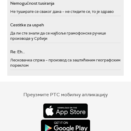
Nemogućnost tusiranja
Не туширате се сваког дана – не стидите се, то је здраво
Cestitke za uspeh
Да ли сте знали да се најбоље грамофонске ручице
производе у Србији
Re: Eh...
Лесковачка спржа – производ са заштићеним географским
пореклом
Преузмите РТС мобилну апликацију