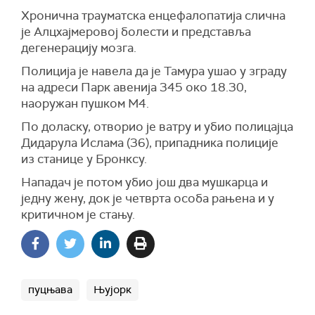
Хронична трауматска енцефалопатија слична
је Алцхајмеровој болести и представља
дегенерацију мозга.
Полиција је навела да је Тамура ушао у зграду
на адреси Парк авенија 345 око 18.30,
наоружан пушком М4.
По доласку, отворио је ватру и убио полицајца
Дидарула Ислама (36), припадника полиције
из станице у Бронксу.
Нападач је потом убио још два мушкарца и
једну жену, док је четврта особа рањена и у
критичном је стању.
пуцњава
Њујорк