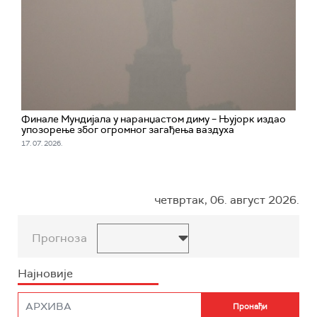
Финале Мундијала у наранџастом диму – Њујорк издао
упозорење због огромног загађења ваздуха
17. 07. 2026.
четвртак, 06. август 2026.
Прогноза
Најновије