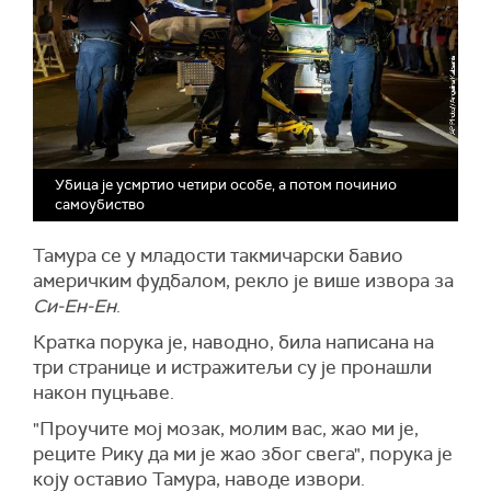
Убица је усмртио четири особе, а потом починио
самоубиство
Тамура се у младости такмичарски бавио
америчким фудбалом, рекло је више извора за
Си-Ен-Ен
.
Кратка порука је, наводно, била написана на
три странице и истражитељи су је пронашли
након пуцњаве.
"Проучите мој мозак, молим вас, жао ми је,
реците Рику да ми је жао због свега", порука је
коју оставио Тамура, наводе извори.