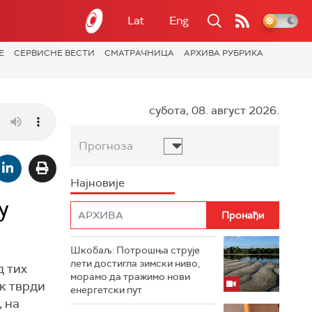
Lat
Eng
Е
СЕРВИСНЕ ВЕСТИ
СМАТРАЧНИЦА
АРХИВА РУБРИКА
субота, 08. август 2026.
Прогноза
Најновије
у
Шкобаљ: Потрошња струје
лети достигла зимски ниво,
д тих
морамо да тражимо нови
к тврди
енергетски пут
 на