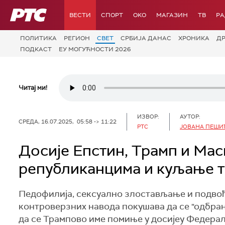
РТС
ВЕСТИ
СПОРТ
OKO
МАГАЗИН
ТВ
Р
ПОЛИТИКА
РЕГИОН
СВЕТ
СРБИЈА ДАНАС
ХРОНИКА
Д
ПОДКАСТ
ЕУ МОГУЋНОСТИ 2026
Читај ми!
ИЗВОР:
АУТОР:
СРЕДА, 16.07.2025, 05:58 -> 11:22
РТС
ЈОВАНА ПЕШИ
Досије Епстин, Трамп и Мас
републиканцима и куљање т
Педофилија, сексуално злостављање и подвође
контроверзних навода покушава да се "одбра
да се Трампово име помиње у досијеу Федералн