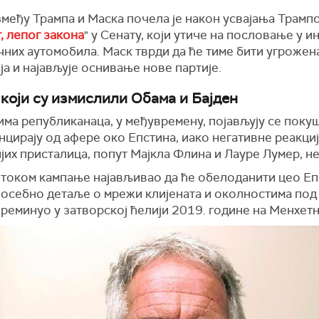
међу Трампа и Маска почела је након усвајања Трамп
, лепог закона
" у Сенату, који утиче на пословање у и
чних аутомобила. Маск тврди да ће тиме бити угрожен
а и најављује оснивање нове партије.
 који су измислили Обама и Бајден
ма републиканаца, у међувремену, појављују се покуш
нцирају од афере око Епстина, иако негативне реакци
јих присталица, попут Мајкла Флина и Лауре Лумер, не
е током кампање најављивао да ће обелоданити цео Е
посебно детаље о мрежи клијената и околностима под 
реминуо у затворској ћелији 2019. године на Менхетн