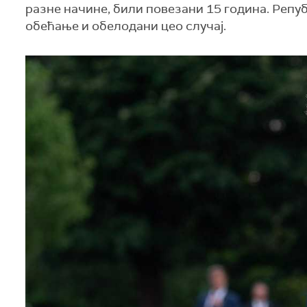
разне начине, били повезани 15 година. Реп
обећање и обелодани цео случај.