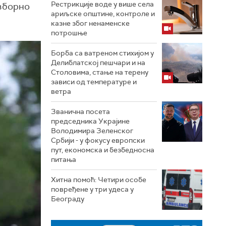
Рестрикције воде у више села
изборно
ариљске општине, контроле и
казне због ненаменске
потрошње
Борба са ватреном стихијом у
Делиблатској пешчари и на
Столовима, стање на терену
зависи од температуре и
ветра
Званична посета
председника Украјине
Володимира Зеленског
Србији - у фокусу европски
пут, економска и безбедносна
питања
Хитна помоћ: Четири особе
повређене у три удеса у
Београду