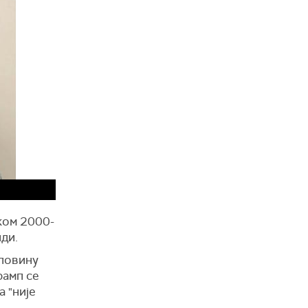
ком 2000-
ди.
уповину
рамп се
а "није