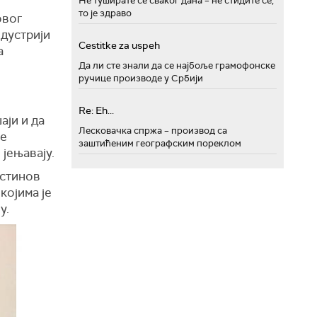
Не туширате се сваког дана – не стидите се,
то је здраво
овог
ндустрији
Cestitke za uspeh
а
Да ли сте знали да се најбоље грамофонске
ручице производе у Србији
Re: Eh...
аји и да
Лесковачка спржа – производ са
је
заштићеним географским пореклом
 јењавају.
пстинов
којима је
у.