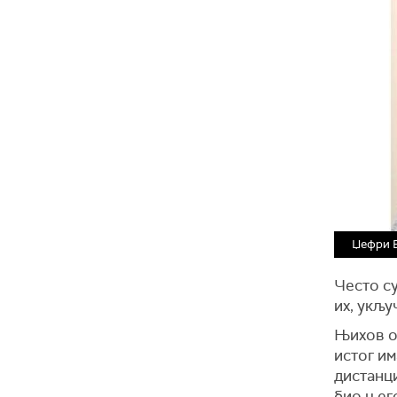
Џефри Е
Често су
их, укљу
Њихов о
истог им
дистанци
био њего