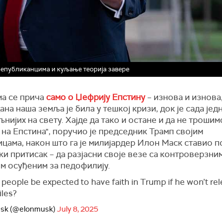
 републиканцима и куљање теорија завере
ма се прича
само о Џефрију Епстину
– изнова и изнова,
ана наша земља је била у тешкој кризи, док је сада јед
нијих на свету. Хајде да тако и остане и да не трошим
 на Епстина", поручио је председник Трамп својим
цама, након што га је милијардер Илон Маск ставио 
и притисак – да разјасни своје везе са контроверзни
м осуђеним за педофилију.
people be expected to have faith in Trump if he won’t re
iles?
usk (@elonmusk)
July 8, 2025