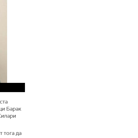
ста
ици Барак
Хилари
т тога да