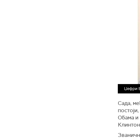
Џефри Е
Сада, ме
постоји,
Обама и
Клинтон
Званичн