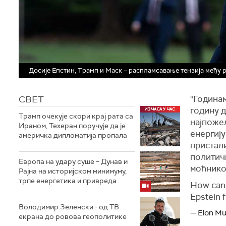
Досије Епстин, Трамп и Маск – распламсавање тензија међу
СВЕТ
"Година
годину д
Трамп очекује скори крај рата са
најпожељ
Ираном, Техеран поручује да је
енергију
америчка дипломатија пропала
пристали
политичк
Европа на удару суше – Дунав и
моћнико
Рајна на историјском минимуму,
трпе енергетика и привреда
How can 
Epstein f
Володимир Зеленски - од ТВ
— Elon M
екрана до ровова геополитике