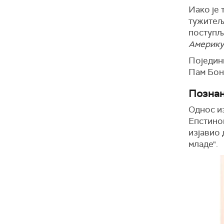
Иако је 
тужитеља
поступље
Америку
Поједини
Пам Бонд
Познан
Однос и
Епстинов
изјавио 
младе".