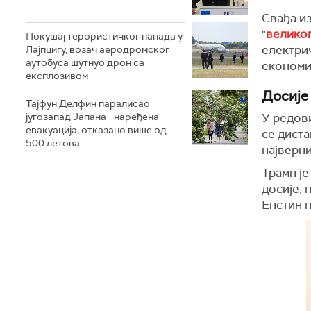
Свађа из
"
великог
Покушај терористичког напада у
електри
Лајпцигу, возач аеродромског
аутобуса шутнуо дрон са
економиј
експлозивом
Досије
Тајфун Делфин паралисао
југозапад Јапана - наређена
У редови
евакуација, отказано више од
се диста
500 летова
најверни
Трамп ј
досије, 
Епстин п