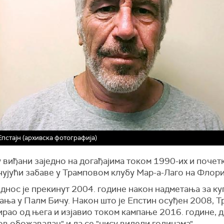
пстајн (архивска фотографија)
 виђани заједно на догађајима током 1990-их и почет
чујући забаве у Трамповом клубу Мар-а-Лаго на Флори
днос је прекинут 2004. године након надметања за к
ања у Палм Бичу. Након што је Епстин осуђен 2008, Т
рао од њега и изјавио током кампање 2016. године, д
в обожавалац" и да се "нису видели годинама".