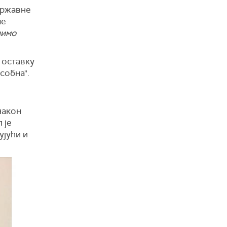
државне
ме
нимо
 оставку
собна".
након
 је
ујући и