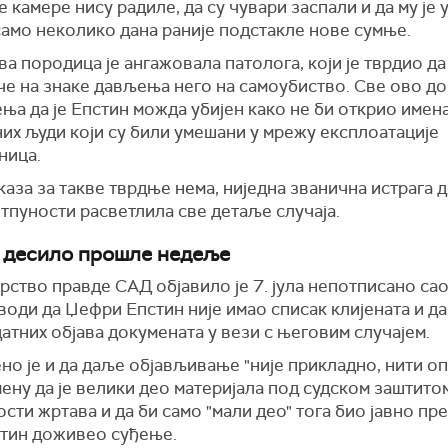
 камере нису радиле, да су чувари заспали и да му је 
само неколико дана раније подстакле нове сумње.
а породица је ангажовала патолога, који је тврдио д
че на знаке дављења него на самоубиство. Све ово до
ња да је Епстин можда убијен како не би открио имен
них људи који су били умешани у мрежу експлоатације
ница.
аза за такве тврдње нема, ниједна званична истрага д
отпуности расветлила све детаље случаја.
 десило прошле недеље
рство правде САД објавило је 7. јула непотписано са
води да Џефри Епстин није имао списак клијената и да
атних објава докумената у вези с његовим случајем.
о је и да даље објављивање "није прикладно, нити оп
ену да је велики део материјала под судском заштито
сти жртава и да би само "мали део" тога био јавно п
стин доживео суђење.