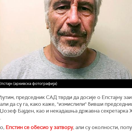
пстајн (архивска фотографија)
ђутим, председник САД тврди да досије о Епстајну заи
 али да су га, како каже, "измислили" бивши председн
 Џозеф Бајден, као и некадашња државна секретарка 
.
о,
Епстин се обесио у затвору
, али су околности, попу