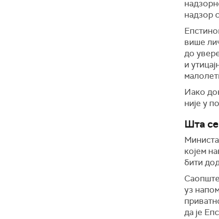
надзорне
надзор 
Епстинов
више ли
до увере
и утицај
малолет
Иако док
није у п
Шта се
Министа
којем на
бити дод
Саопштен
уз напом
приватно
да је Еп