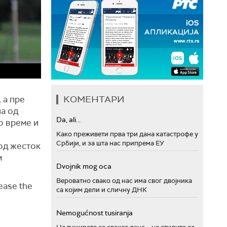
КОМЕНТАРИ
 а пре
на од
Da, ali...
о време и
Како преживети прва три дана катастрофе у
Србији, и за шта нас припрема ЕУ
под жесток
м
Dvojnik mog oca
Вероватно свако од нас има свог двојника
lease the
са којим дели и сличну ДНК
Nemogućnost tusiranja