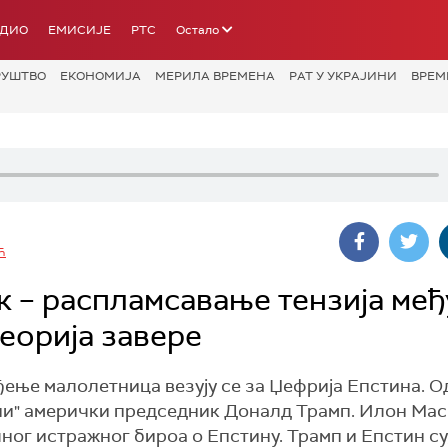
АДИО
ЕМИСИЈЕ
РТС
Остало
РУШТВО
ЕКОНОМИЈА
МЕРИЛА ВРЕМЕНА
РАТ У УКРАЈИНИ
ВРЕМ
Ћ
к – распламсавање тензија међ
еорија завере
ње малолетница везују се за Џефрија Епстина. О
ни" амерички председник Доналд Трамп. Илон Мас
ог истражног бироа о Епстину. Трамп и Епстин су,