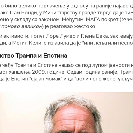
то било велико повлачење у односу на раније најаве 
ке Пам Бонди, у Министарству правде тврде да је ти
но у складу са законом. Међутим, МАГА покрет (
Учи
 поново великом
) је реаговао жестоко.
 активисти, попут Лоре Лумер и Глена Бека, захтевају
и, а Мегин Кели је изјавила да је "или лења или неспо
ство Трампа и Епстина
змеђу Трампа и Епстина нашао се под лупом јавности 
ог хапшења 2009. године. Седам година раније, Трамп
да је Епстин "сјајан момак" и да "воли лепе жене, укључ