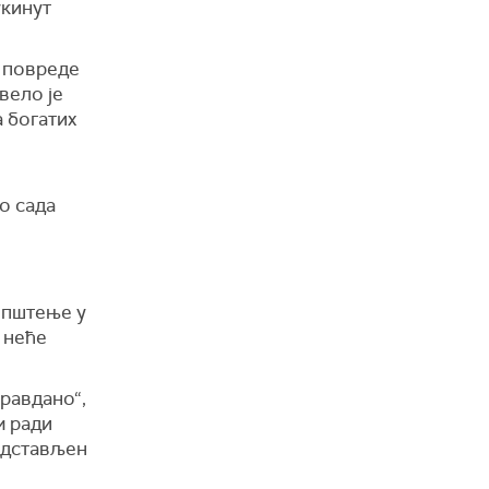
укинут
а повреде
вело је
а богатих
о сада
општење у
 неће
равдано“,
м ради
редстављен