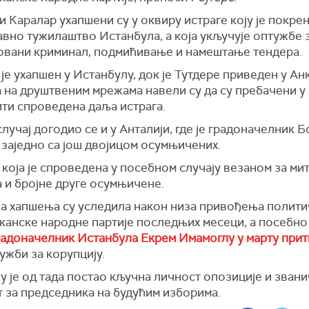
и Каралар ухапшени су у оквиру истраге коју је покре
авно тужилаштво Истанбула, а која укључује оптужбе 
овани криминал, подмићивање и намештање тендера.
је ухапшен у Истанбулу, док је Тутдере приведен у Ан
а на друштвеним мрежама навели су да су пребачени у
ити спроведена даља истрага.
лучај догодио се и у Анталији, где је градоначелник 
 заједно са још двојицом осумњичених.
 која је спроведена у посебном случају везаном за мит
 и бројне друге осумњичене.
ја хапшења су уследила након низа привођења полити
канске народне партије последњих месеци, а посебно
радоначелник Истанбула Екрем Имамоглу у марту при
ужби за корупцију.
 је од тада постао кључна личност опозиције и зван
т за председника на будућим изборима.