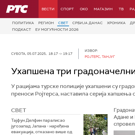
РТС
ВЕСТИ
СПОРТ
OKO
МАГАЗИН
ТВ
Р
ПОЛИТИКА
РЕГИОН
СВЕТ
СРБИЈА ДАНАС
ХРОНИКА
Д
ПОДКАСТ
ЕУ МОГУЋНОСТИ 2026
ИЗВОР:
СУБОТА, 05.07.2025, 18:17 -> 19:17
РОЈТЕРС, ТАНЈУГ
Ухапшена три градоначелни
У рацијама турске полиције ухапшени су градо
преноси Ројтерса, наставила серија хапшења 
СВЕТ
Градона
Адане и 
Тајфун Делфин паралисао
спровела
југозапад Јапана - наређена
евакуација, отказано више од