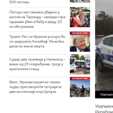
500 летова
Петоро наставника убијено у
школи на Тајланду – нападач пре
пуцњаве убио и бабу и деду, 23
особе рањене
Трамп: Рат са Ираном ускоро ће
се завршити; Калибаф: Речи без
дела не значе ништа
Судар два трамваја у Немачкој –
више од 25 повређених, троје у
критичном стању
Венс: Иранци изузетно тешки
људи, преговори ће потрајати;
две експлозије код Ормуза
Ухапшен
Ухапшен
Републи