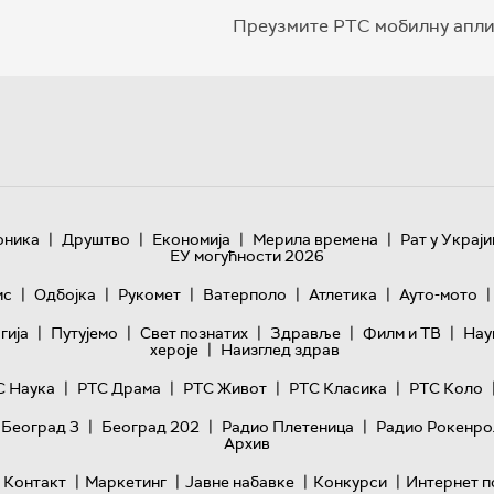
Преузмите РТС мобилну апли
|
|
|
|
оника
Друштво
Економија
Мерила времена
Рат у Украји
ЕУ могућности 2026
|
|
|
|
|
|
ис
Одбојка
Рукомет
Ватерполо
Атлетика
Ауто-мото
|
|
|
|
|
гијa
Путујемо
Свет познатих
Здравље
Филм и ТВ
Нау
|
хероје
Наизглед здрав
|
|
|
|
С Наука
РТС Драма
РТС Живот
РТС Класика
РТС Коло
|
|
|
 Београд 3
Београд 202
Радио Плетеница
Радио Рокенро
Архив
|
|
|
|
Контакт
Маркетинг
Јавне набавке
Конкурси
Интернет п