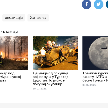
опозиција
Хапшења
 чланци
ожар код
Деценија од покушаја
Трампов турски
 у Француској
војног пуча у Турској;
самиту НАТО-а,
ишта
Ердоган: То је био и
бесне Грчка и 
покушај окупације
09. 07. 2026.
15. 07. 2026.