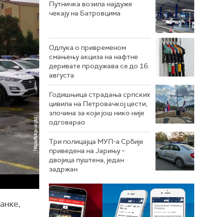
Путничка возила најдуже
чекају на Батровцима
Одлука о привременом
смањењу акциза на нафтне
деривате продужава се до 16.
августа
Годишњица страдања српских
цивила на Петровачкој цести,
злочина за који још нико није
одговарао
Три полицајца МУП-а Србије
приведена на Јарињу –
двојица пуштена, један
задржан
анке,