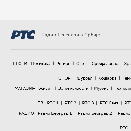
Радио Телевизија Србије
|
|
|
|
ВЕСТИ
Политика
Регион
Свет
Србија данас
Хр
|
|
СПОРТ
Фудбал
Кошарка
Тен
|
|
|
МАГАЗИН
Живот
Занимљивости
Музика
Техноло
|
|
|
|
ТВ
РТС 1
РТС 2
РТС 3
РТС Свет
РТ
|
|
РАДИО
Радио Београд 1
Радио Београд 2
Радио
РТС