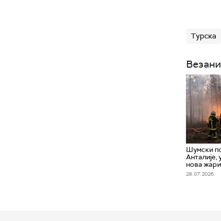
Турска
Везани
Шумски п
Анталије,
нова жар
28. 07. 2026.