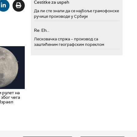
Cestitke za uspeh
Да ли сте знали да се најбоље грамофонске
ручице производе у Србији
Re: Eh...
Лесковачка спржа – производ са
заштићеним географским пореклом
 рулет на
 због чега
Израел