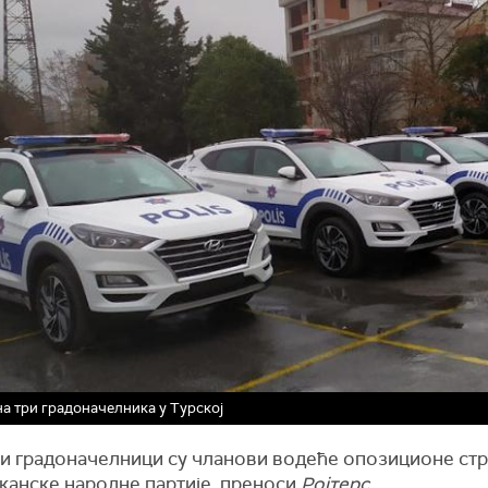
а три градоначелника у Турској
и градоначелници су чланови водеће опозиционе стр
канске народне партије, преноси
Ројтерс
.