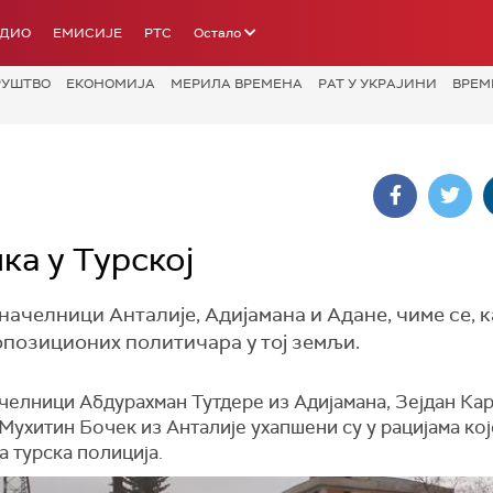
АДИО
ЕМИСИЈЕ
РТС
Остало
РУШТВО
ЕКОНОМИЈА
МЕРИЛА ВРЕМЕНА
РАТ У УКРАЈИНИ
ВРЕМ
ка у Турској
начелници Анталије, Адијамана и Адане, чиме се, 
опозиционих политичара у тој земљи.
челници Абдурахман Тутдере из Адијамана, Зејдан Кар
Мухитин Бочек из Анталије ухапшени су у рацијама кој
 турска полиција.