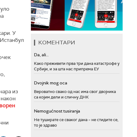
нуло
за
кари. У
 Истанбул
КОМЕНТАРИ
Da, ali...
Бочек
Како преживети прва три дана катастрофе у
Србији, и за шта нас припрема ЕУ
о,
Dvojnik mog oca
чара из
Вероватно свако од нас има свог двојника
са којим дели и сличну ДНК
 након
творен
Nemogućnost tusiranja
Не туширате се сваког дана – не стидите се,
ични
то је здраво