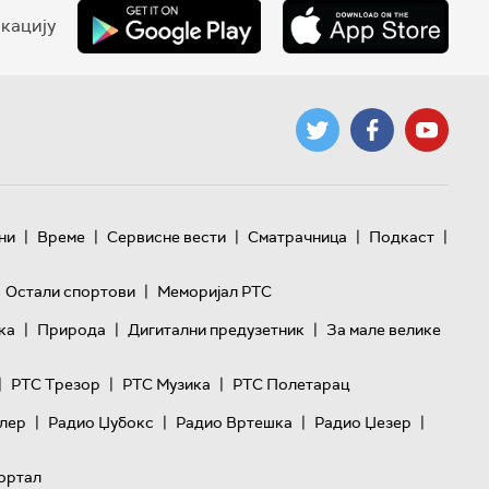
кацију
|
|
|
|
|
ни
Време
Сервисне вести
Сматрачница
Подкаст
|
Остали спортови
Меморијал РТС
|
|
|
ка
Природа
Дигитални предузетник
За мале велике
|
|
|
РТС Трезор
РТС Музика
РТС Полетарац
|
|
|
|
лер
Радио Џубокс
Радио Вртешка
Радио Џезер
ортал