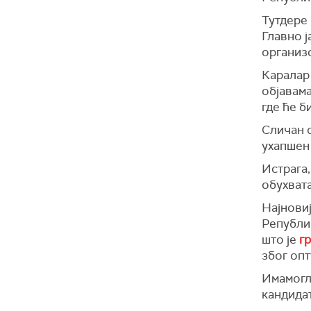
Тутдере 
Главно ј
организ
Каралар 
објавам
где ће б
Сличан с
ухапшен
Истрага,
обухвата
Најнови
Републи
што је
г
због опт
Имамоглу
кандида