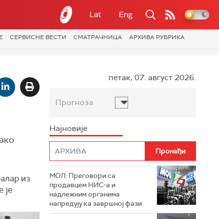
Lat
Eng
Е
СЕРВИСНЕ ВЕСТИ
СМАТРАЧНИЦА
АРХИВА РУБРИКА
петак, 07. август 2026.
Прогноза
Најновије
како
МОЛ: Преговори са
алар из
продавцем НИС-а и
е је
надлежним органима
напредују ка завршној фази