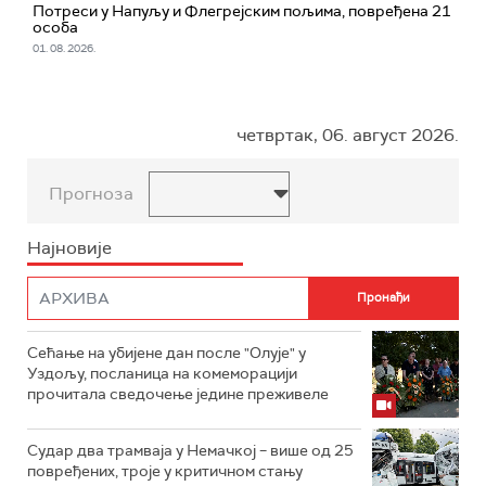
Потреси у Напуљу и Флегрејским пољима, повређена 21
особа
01. 08. 2026.
четвртак, 06. август 2026.
Прогноза
Најновије
Сећање на убијене дан после "Олује" у
Уздољу, посланица на комеморацији
прочитала сведочење једине преживеле
Судар два трамваја у Немачкој – више од 25
повређених, троје у критичном стању