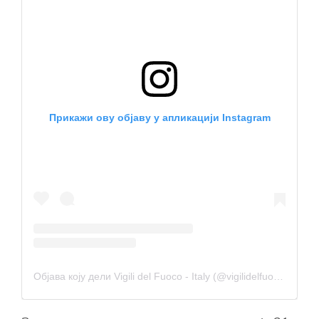
Прикажи ову објаву у апликацији Instagram
Објава коју дели Vigili del Fuoco - Italy (@vigilidelfuoco_officialpage)