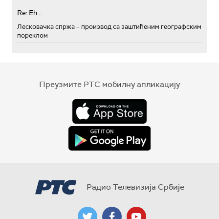
Re: Eh...
Лесковачка спржа – производ са заштићеним географским
пореклом
Преузмите РТС мобилну апликацију
Радио Телевизија Србије