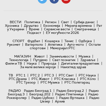
|
|
|
|
ВЕСТИ
Политика
Регион
Свет
Србија данас
|
|
|
|
Хроника
Друштво
Економија
Мерила времена
Рат
|
|
|
|
у Украјини
Време
Сервисне вести
Сматрачница
|
Подкаст
ЕУ могућности 2026
|
|
|
|
СПОРТ
Фудбал
Кошарка
Тенис
Одбојка
|
|
|
|
Рукомет
Ватерполо
Атлетика
Ауто-мото
Остали
|
спортови
Меморијал РТС
|
|
|
МАГАЗИН
Живот
Занимљивости
Музика
|
|
|
|
Технологијa
Путујемо
Свет познатих
Здравље
|
|
|
|
Филм и ТВ
Наука
Природа
Дигитални предузетник
|
За мале велике хероје
Наизглед здрав
|
|
|
|
|
ТВ
РТС 1
РТС 2
РТС 3
РТС Свет
РТС Наука
|
|
|
|
РТС Драма
РТС Живот
РТС Класика
РТС Коло
|
|
РТС Трезор
РТС Музика
РТС Полетарац
|
|
РАДИО
Радио Београд 1
Радио Београд 2
Радио
|
|
|
Београд 3
Београд 202
Радио Плетеница
Радио
|
|
|
Рокенролер
Радио Џубокс
Радио Вртешка
Радио
|
Џезер
Архив