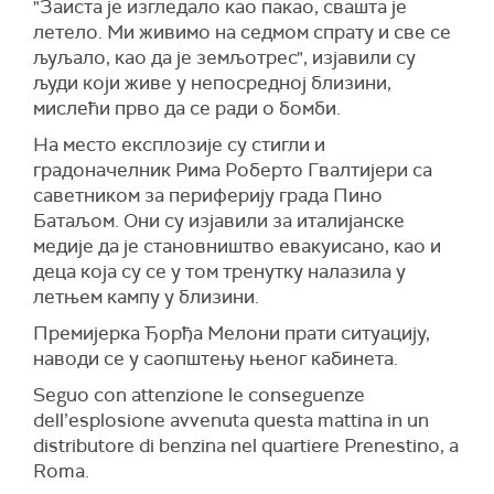
"Заиста је изгледало као пакао, свашта је
летело. Ми живимо на седмом спрату и све се
љуљало, као да је земљотрес", изјавили су
људи који живе у непосредној близини,
мислећи прво да се ради о бомби.
На место експлозије су стигли и
градоначелник Рима Роберто Гвалтијери са
саветником за периферију града Пино
Батаљом. Они су изјавили за италијанске
медије да је становништво евакуисано, као и
деца која су се у том тренутку налазила у
летњем кампу у близини.
Премијерка Ђорђа Мелони прати ситуацију,
наводи се у саопштењу њеног кабинета.
Seguo con attenzione le conseguenze
dell’esplosione avvenuta questa mattina in un
distributore di benzina nel quartiere Prenestino, a
Roma.