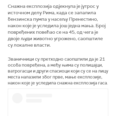
Снажна експлозија одјекнула је јутрос у
источном делу Рима, када се запалила
бензинска пумпа у насељу Пренестино,
након које је уследила још једна мања. Број
повређених повећао се на 45, од чега је
двоје људи животно угрожено, саопштиле
су локалне власти.
Званичници су претходно саопштили да је 21
особа повређена, а међу њима су полицајци,
ватрогасци и други спасиоци који су се на лицу
места налазили због прве, мање експлозије,
након које је уследила снажна експлозија гаса.