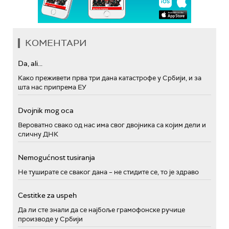
КОМЕНТАРИ
Da, ali...
Како преживети прва три дана катастрофе у Србији, и за
шта нас припрема ЕУ
Dvojnik mog oca
Вероватно свако од нас има свог двојника са којим дели и
сличну ДНК
Nemogućnost tusiranja
Не туширате се сваког дана – не стидите се, то је здраво
Cestitke za uspeh
Да ли сте знали да се најбоље грамофонске ручице
производе у Србији