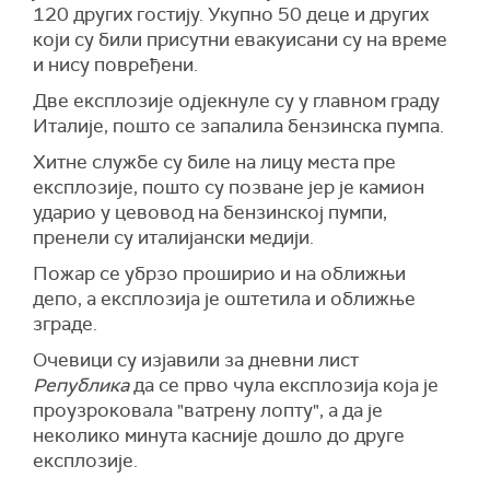
120 других гостију. Укупно 50 деце и других
који су били присутни евакуисани су на време
и нису повређени.
Две експлозије одјекнуле су у главном граду
Италије, пошто се запалила бензинска пумпа.
Хитне службе су биле на лицу места пре
експлозије, пошто су позване јер је камион
ударио у цевовод на бензинској пумпи,
пренели су италијански медији.
Пожар се убрзо проширио и на оближњи
депо, а експлозија је оштетила и оближње
зграде.
Очевици су изјавили за дневни лист
Република
да се прво чула експлозија која је
проузроковала "ватрену лопту", а да је
неколико минута касније дошло до друге
експлозије.