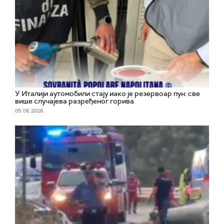
У Италији аутомобили стају иако је резервоар пун: све
више случајева разређеног горива
05. 08. 2026.