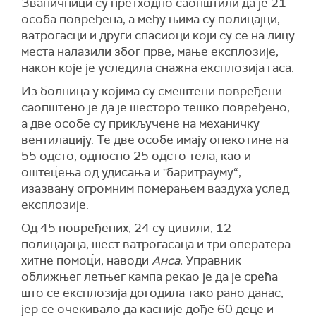
Званичници су претходно саопштили да је 21
особа повређена, а међу њима су полицајци,
ватрогасци и други спасиоци који су се на лицу
места налазили због прве, мање експлозије,
након које је уследила снажна експлозија гаса.
Из болница у којима су смештени повређени
саопштено је да је шесторо тешко повређено,
а две особе су прикључене на механичку
вентилацију. Те две особе имају опекотине на
55 одсто, односно 25 одсто тела, као и
оштец́ења од удисања и ''баритрауму“,
изазвану огромним померањем ваздуха услед
експлозије.
Од 45 повређених, 24 су цивили, 12
полицајаца, шест ватрогасаца и три оператера
хитне помоц́и, наводи
Анса.
Управник
оближњег летњег кампа рекао је да је срећа
што се експлозија догодила тако рано данас,
јер се очекивало да касније дође 60 деце и