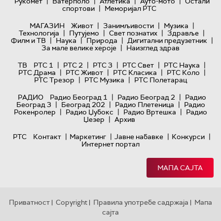
|
|
|
|
Рукомет
Ватерполо
Атлетика
Ауто-мото
Остали
|
спортови
Меморијал РТС
|
|
|
МАГАЗИН
Живот
Занимљивости
Музика
|
|
|
|
Технологијa
Путујемо
Свет познатих
Здравље
|
|
|
|
Филм и ТВ
Наука
Природа
Дигитални предузетник
|
За мале велике хероје
Наизглед здрав
|
|
|
|
|
ТВ
РТС 1
РТС 2
РТС 3
РТС Свет
РТС Наука
|
|
|
|
РТС Драма
РТС Живот
РТС Класика
РТС Коло
|
|
РТС Трезор
РТС Музика
РТС Полетарац
|
|
РАДИО
Радио Београд 1
Радио Београд 2
Радио
|
|
|
Београд 3
Београд 202
Радио Плетеница
Радио
|
|
|
Рокенролер
Радио Џубокс
Радио Вртешка
Радио
|
Џезер
Архив
|
|
|
|
РТС
Контакт
Маркетинг
Јавне набавке
Конкурси
Интернет портал
МАПА САЈТА
Приватност
Copyright
Правила употребе садржаја
Мапа
|
|
|
сајта