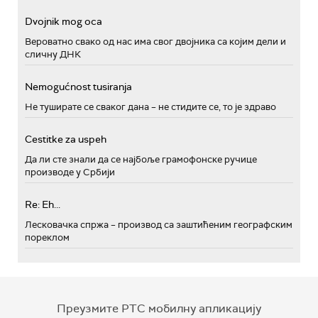
Dvojnik mog oca
Вероватно свако од нас има свог двојника са којим дели и
сличну ДНК
Nemogućnost tusiranja
Не туширате се сваког дана – не стидите се, то је здраво
Cestitke za uspeh
Да ли сте знали да се најбоље грамофонске ручице
производе у Србији
Re: Eh...
Лесковачка спржа – производ са заштићеним географским
пореклом
Преузмите РТС мобилну апликацију