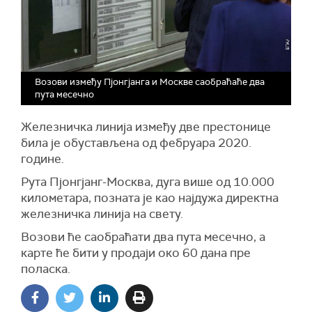
Возови између Пјонгјанга и Москве саобраћаће два
пута месечно
Железничка линија између две престонице
била је обустављена од фебруара 2020.
године.
Рута Пјонгјанг-Москва, дуга више од 10.000
километара, позната је као најдужа директна
железничка линија на свету.
Возови ће саобраћати два пута месечно, а
карте ће бити у продаји око 60 дана пре
поласка.