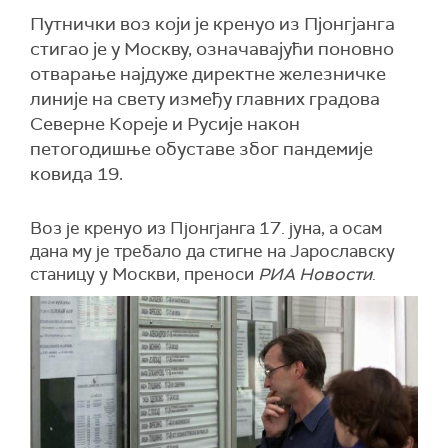
Путнички воз који је кренуо из Пјонгјанга
стигао је у Москву, означавајући поновно
отварање најдуже директне железничке
линије на свету између главних градова
Северне Кореје и Русије након
петогодишње обуставе због пандемије
ковида 19.
Воз је кренуо из Пјонгјанга 17. јуна, а осам
дана му је требало да стигне на Јарославску
станицу у Москви, преноси
РИА Новости
.