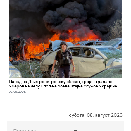
Напад на Дњепропетровску област, троје страдалo;
Умеров на челу Спољне обавештајне службе Украјине
03. 08. 2026.
субота, 08. август 2026.
Прогноза