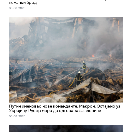
немачки брод
06. 08. 2026.
Путин именовао нове команданте; Макрон: Остајемо уз
Украјину, Русија мора да одговара за злочине
05. 08. 2026.