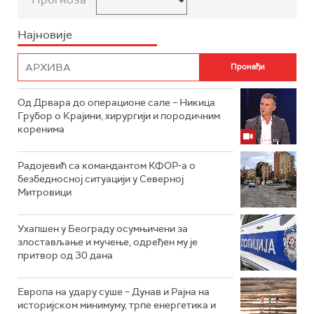
Најновије
Од Дрвара до операционе сале – Никица
Грубор о Крајини, хирургији и породичним
коренима
Радојевић са командантом КФОР-а о
безбедносној ситуацији у Северној
Митровици
Ухапшен у Београду осумњичени за
злостављање и мучење, одређен му је
притвор од 30 дана
Европа на удару суше – Дунав и Рајна на
историјском минимуму, трпе енергетика и