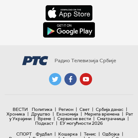
Радио Телевизија Србије
|
|
|
|
ВЕСТИ
Политика
Регион
Свет
Србија данас
|
|
|
|
Хроника
Друштво
Економија
Мерила времена
Рат
|
|
|
|
у Украјини
Време
Сервисне вести
Сматрачница
|
Подкаст
ЕУ могућности 2026
|
|
|
|
СПОРТ
Фудбал
Кошарка
Тенис
Одбојка