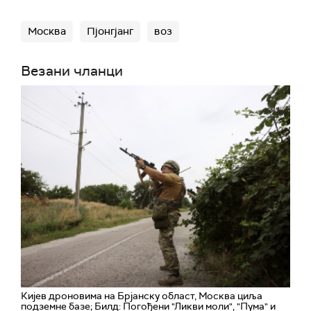
Москва
Пјонгјанг
воз
Везани чланци
Кијев дроновима на Брјанску област, Москва циља
подземне базе; Билд: Погођени "Ликви моли", "Пума" и