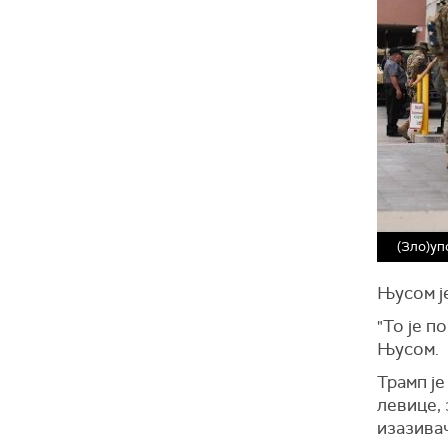
(Зло)уп
Њусом је
"То је п
Њусом.
Трамп је
левице, 
изазивач