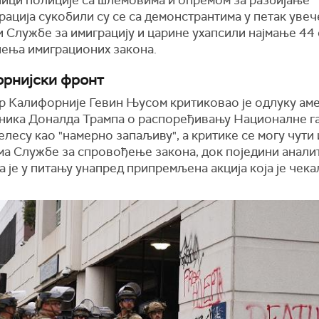
ација сукобили су се са демонстрантима у петак увеч
и Службе за имиграцију и царине ухапсили најмање 44
шења имиграционих закона.
рнијски фронт
р Калифорније Гевин Њусом критиковао је одлуку ам
ника Доналда Трампа о распоређивању Националне га
лесу као "намерно запаљиву", а критике се могу чути 
ма Службе за спровођење закона, док поједини анали
а је у питању унапред припремљена акција која је чека