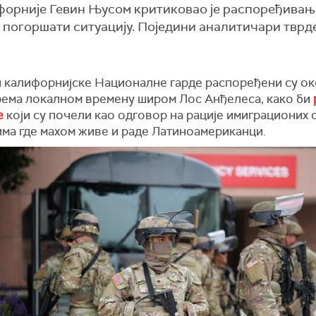
ифорније Гевин Њусом критиковао је распоређивањ
 погоршати ситуацију. Поједини аналитичари тврде
 калифорнијске Националне гарде распоређени су ок
према локалном времену широм Лос Анђелеса, како би
е
који су почели као одговор на рације имиграционих 
има где махом живе и раде Латиноамериканци.