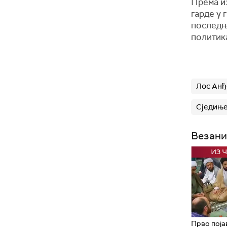
Према и
гарде у 
последњи
политика
Лос Анђ
Сједињ
Везани
Прво поја