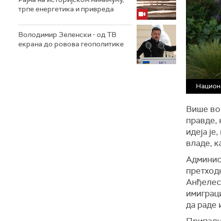
трпе енергетика и привреда
Володимир Зеленски - од ТВ
екрана до ровова геополитике
Национа
Више во
правде, 
идеја је
владе, к
Админис
претходн
Анђелес 
имиграци
да раде 
Припадн