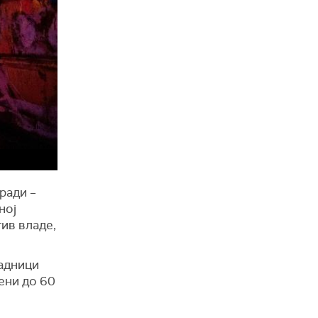
ради –
ној
тив владе,
падници
ени до 60