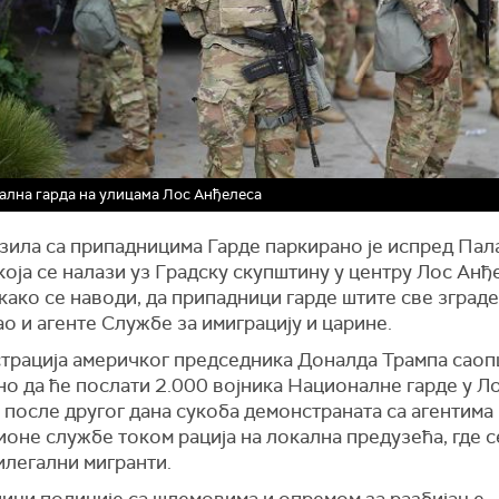
лна гарда на улицама Лос Анђелеса
зила са припадницима Гарде паркирано је испред Пал
која се налази уз Градску скупштину у центру Лос Анђе
, како се наводи, да припадници гарде штите све зград
ао и агенте Службе за имиграцију и царине.
трација америчког председника Доналда Трампа саоп
о да ће послати 2.000 војника Националне гарде у Л
после другог дана сукоба демонстраната са агентима
оне службе током рација на локална предузећа, где 
илегални мигранти.
ици полиције са шлемовима и опремом за разбијање