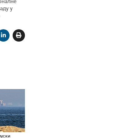
оналне
аду у
а
уски