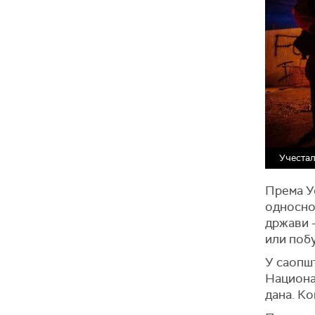
Учестал
Према У
односно
држави –
или побу
У саопш
Национа
дана. К