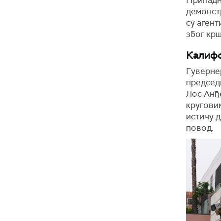
демонстр
су агент
због кр
Калифо
Гуверне
председ
Лос Анђе
кругови
истичу д
повод.