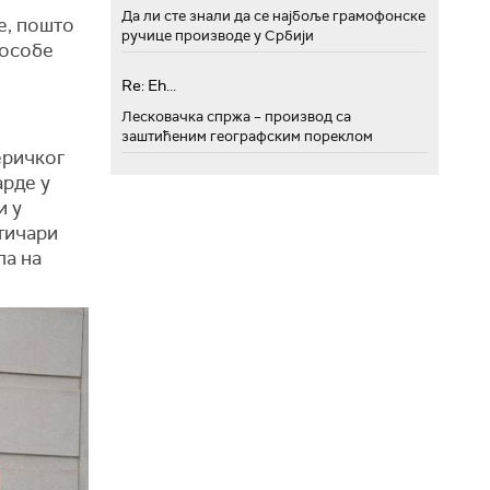
Да ли сте знали да се најбоље грамофонске
е, пошто
ручице производе у Србији
 особе
Re: Eh...
Лесковачка спржа – производ са
заштићеним географским пореклом
еричког
рде у
и у
тичари
ла на