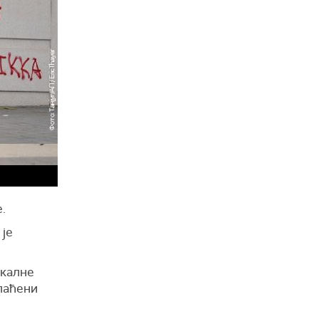
.
 је
икалне
плаћени