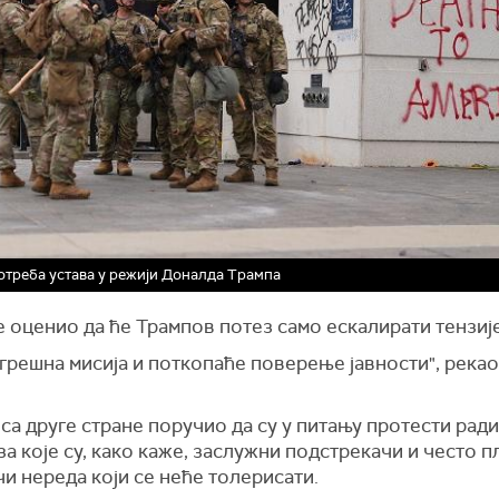
отреба устава у режији Доналда Трампа
 оценио да ће Трампов потез само ескалирати тензије
огрешна мисија и поткопаће поверење јавности", рекао
 са друге стране поручио да су у питању протести рад
за које су, како каже, заслужни подстрекачи и често 
и нереда који се неће толерисати.