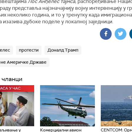
звештајима
Лос Анђелес тајмса
, распоређивање Наци
граду представља најзначајнију војну интервенцију у гр
х неколико година, и то у тренутку када имиграцион
 изазива дубоке поделе у локалној заједници.
елес
протести
Доналд Трамп
ене Америчке Државе
 чланци
вљивање у
Комерцијални авион
CENTCOM: Орм