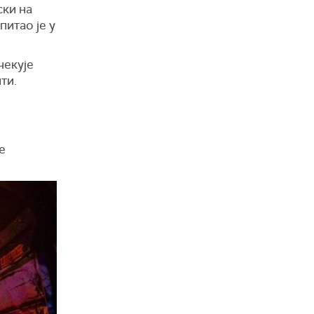
ски на
питао је у
чекује
ти.
е