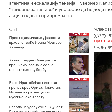
агентима и ескалацију тензија. Гувернер Кал
"намерно запаљиво" и упозорио да ће додатно
акција одавно припремљена.
СВЕТ
Чланови
ујутру 
Прво појављивање у јавности
протест
врховног вође Ирана Моџтабe
подручј
Хамнеија
Хантер Бајден: Очев рак се
проширио, веома је болно
гледати његову борбу
Венс: Иран обећао несметан
пролаз кроз Ормуз; Пакистан:
Израел је претња целом
муслиманском свету
Европа на удару суше – Дунав и
Рајна на историјском минимуму,