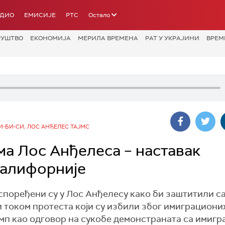
АДИО
ЕМИСИЈЕ
РТС
Остало
РУШТВО
ЕКОНОМИЈА
МЕРИЛА ВРЕМЕНА
РАТ У УКРАЈИНИ
ВРЕМ
 БИ-БИ-СИ, ЛОС АНЂЕЛЕС ТАЈМС
ма Лос Анђелеса – наставак
Калифорније
поређени су у Лос Анђелесу како би заштитили с
 током протеста који су избили због имиграционих
амп као одговор на сукобе демонстраната са имиг