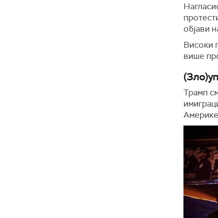
Нагласи
протести
објави 
Високи г
више про
(Зло)у
Трамп см
имиграц
Америке