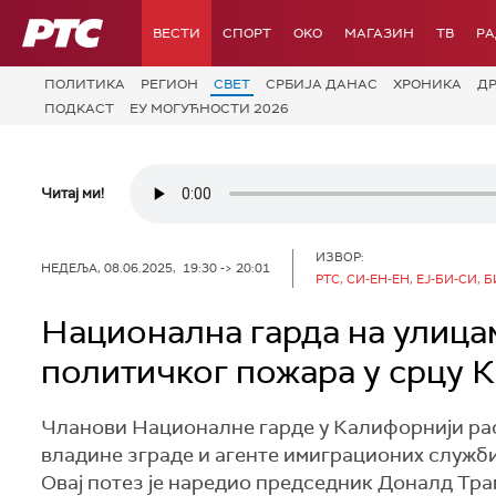
РТС
ВЕСТИ
СПОРТ
OKO
МАГАЗИН
ТВ
Р
ПОЛИТИКА
РЕГИОН
СВЕТ
СРБИЈА ДАНАС
ХРОНИКА
Д
ПОДКАСТ
ЕУ МОГУЋНОСТИ 2026
Читај ми!
ИЗВОР:
НЕДЕЉА, 08.06.2025, 19:30 -> 20:01
РТС, СИ-ЕН-ЕН, ЕЈ-БИ-СИ,
Национална гарда на улица
политичког пожара у срцу 
Чланови Националне гарде у Калифорнији рас
владине зграде и агенте имиграционих служби
Овај потез је наредио председник Доналд Тр