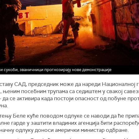
и сукоби, званичници прогнозирају нове демонстрације
ставу САД, председник може да нареди Националној г
, њеним посебним трупама са седиштем у свакој савез
 да се активира када постоји опасност од побуне про
на.
тењу Беле куће поводом одлуке се наводи да ће при
лне гарде у заштити владиних агенција бити распоређ
оначну одлуку доноси амерички министар одбране.