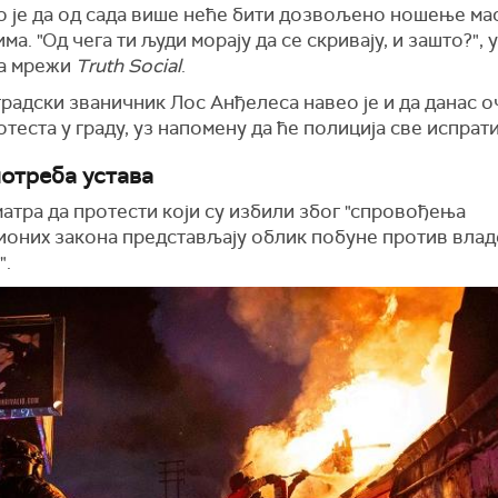
о је да од сада више неће бити дозвољено ношење ма
ма. "Од чега ти људи морају да се скривају, и зашто?", у
на мрежи
Truth Social
.
радски званичник Лос Анђелеса навео је и да данас о
теста у граду, уз напомену да ће полиција све испрати
потреба устава
атра да протести који су избили због "спровођења
ионих закона представљају облик побуне против влад
".