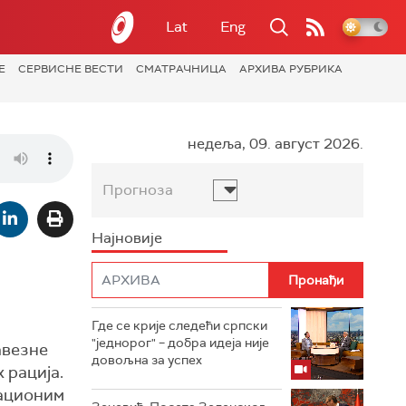
Lat
Eng
Е
СЕРВИСНЕ ВЕСТИ
СМАТРАЧНИЦА
АРХИВА РУБРИКА
недеља, 09. август 2026.
Прогноза
Најновије
Где се крије следећи српски
"једнорог" – добра идеја није
авезне
довољна за успех
 рација.
рационим