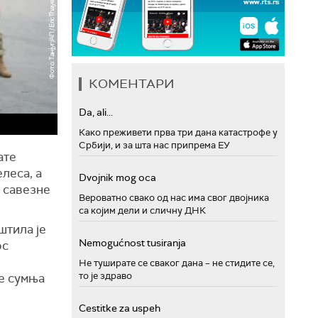
КОМЕНТАРИ
Da, ali...
Како преживети прва три дана катастрофе у
Србији, и за шта нас припрема ЕУ
ате
леса, а
Dvojnik mog oca
е савезне
Вероватно свако од нас има свог двојника
са којим дели и сличну ДНК
штила је
Nemogućnost tusiranja
ос
Не туширате се сваког дана – не стидите се,
то је здраво
се сумња
Cestitke za uspeh