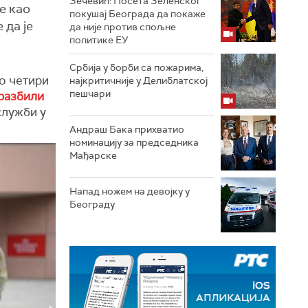
Зечевић: Посета Зеленског
е као
покушај Београда да покаже
 да је
да није против спољне
политике ЕУ
Србија у борби са пожарима,
о четири
најкритичније у Делиблатској
пешчари
разбили
служби у
Андраш Бака прихватио
номинацију за председника
Мађарске
Напад ножем на девојку у
Београду