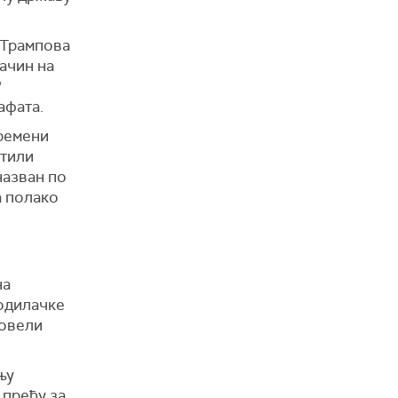
 Трампова
ачин на
"
афата.
времени
ктили
назван по
а полако
на
одилачке
ровели
њу
 пређу за