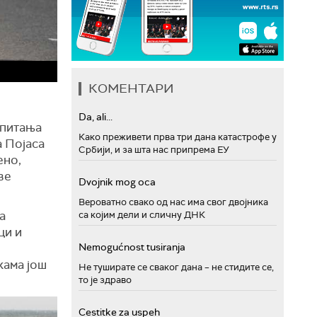
КОМЕНТАРИ
Da, ali...
 питања
Како преживети прва три дана катастрофе у
 Појаса
Србији, и за шта нас припрема ЕУ
ено,
ве
Dvojnik mog oca
Вероватно свако од нас има свог двојника
а
са којим дели и сличну ДНК
ци и
Nemogućnost tusiranja
кама још
Не туширате се сваког дана – не стидите се,
то је здраво
Cestitke za uspeh