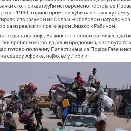
рачки сто, прихватајући истовремено постојање Израе
 вратио 1994. године промовишући палестинску самоу
тирало споразумом из Сола и Нобеловом наградом за 
лио са израелским премијером Јицаком Рабином.
так година касније, Вашингтон поново размишља да б
ски проблем могао да реши бродовима, овог пута так
цао готово половину Палестинаца из Појаса Газе и и
 на северу Африке, најбоље у Либији.