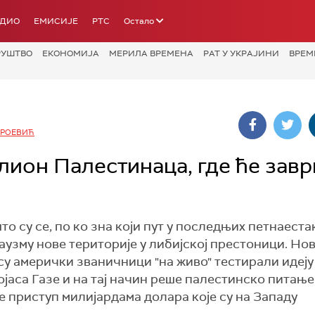
АДИО
ЕМИСИЈЕ
РТС
Остало
РУШТВО
ЕКОНОМИЈА
МЕРИЛА ВРЕМЕНА
РАТ У УКРАЈИНИ
ВРЕМ
АРОЕВИЋ
лион Палестинаца, где ће зав
о су се, по ко зна који пут у последњих петнаеста
аузму нове територије у либијској престоници. Но
су амерички званичници "на живо" тестирали идеју 
јаса Газе и на тај начин реше палестинско питање
ле приступ милијардама долара које су на Западу