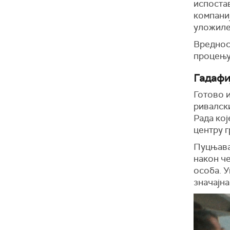
испоста
компаниј
уложиле 
Вреднос
процењуј
Гадафи
Готово 
ривалски
Рада кој
центру г
Пуцњава 
након че
особа. У
значајна