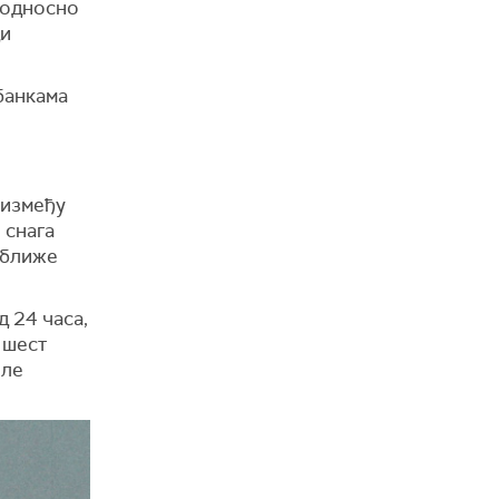
 односно
ди
банкама
 између
 снага
 ближе
д 24 часа,
 шест
иле