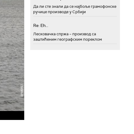
Да ли сте знали да се најбоље грамофонске
ручице производе у Србији
Re: Eh...
Лесковачка спржа – производ са
заштићеним географским пореклом