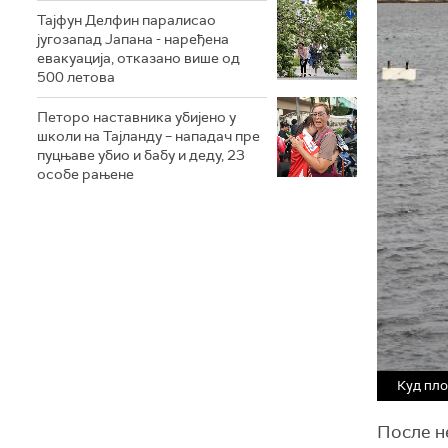
Тајфун Делфин паралисао
југозапад Јапана - наређена
евакуација, отказано више од
500 летова
Петоро наставника убијено у
школи на Тајланду – нападач пре
пуцњаве убио и бабу и деду, 23
особе рањене
Куд пло
После н