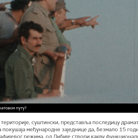
атовом путу?
а територије, суштински, представља последицу драма
 покушаја међународне заједнице да, безмало 15 год
дафијевог режима, од Либије створи какву функционал