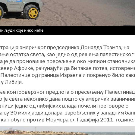
ти људи које нико неће
трација америчког председника Доналда Трампа, на
ање остатка света, као једно од решења палестинског
а је да промовише пресељење око милион становника
север Африке, рачунајући да би такав потез, истоврем
 Палестинце од граница Израела и покренуо било как
у Либији.
ње контроверзног предлога о пресељењу Палестинац
 је свега неколико дана пошто су амерички званични
вници једне од либијских влада почели преговоре о
ању 30 милијарди долара, заробљених у западним бан
тка побуне против Моамера ел Гадафија 2011. године.