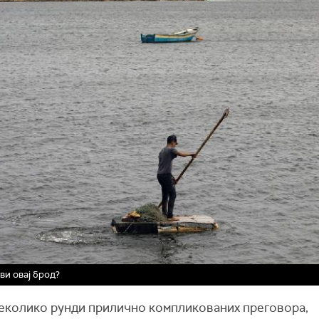
ви овај брод?
еколико рунди прилично компликованих преговора,