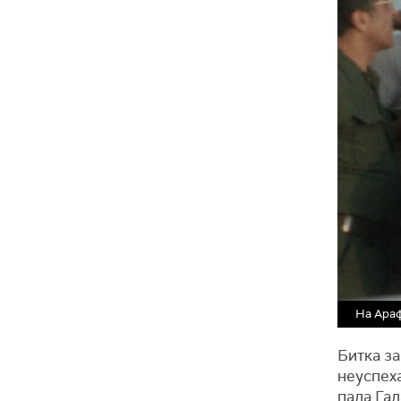
На Араф
Битка з
неуспеха
пада Га