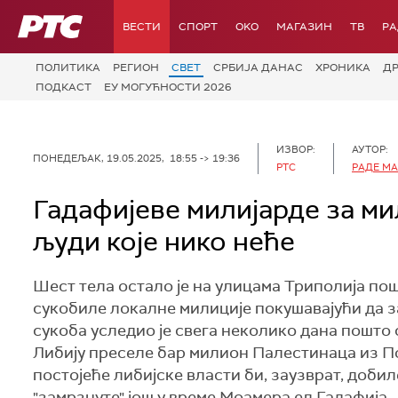
РТС
ВЕСТИ
СПОРТ
OKO
МАГАЗИН
ТВ
Р
ПОЛИТИКА
РЕГИОН
СВЕТ
СРБИЈА ДАНАС
ХРОНИКА
Д
ПОДКАСТ
ЕУ МОГУЋНОСТИ 2026
ИЗВОР:
АУТОР:
ПОНЕДЕЉАК, 19.05.2025, 18:55 -> 19:36
РТС
РАДЕ М
Гадафијеве милијарде за ми
људи које нико неће
Шест тела остало је на улицама Триполија пошт
сукобиле локалне милиције покушавајући да з
сукоба уследио је свега неколико дана пошто 
Либију преселе бар милион Палестинаца из По
постојеће либијске власти би, заузврат, доби
"замрзнуте" још у време Моамера ел Гадафија.