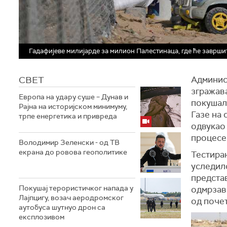
Гадафијеве милијарде за милион Палестинаца, где ће заврши
СВЕТ
Админис
згражав
Европа на удару суше – Дунав и
покушал
Рајна на историјском минимуму,
Газе на 
трпе енергетика и привреда
одвукао
процесе 
Володимир Зеленски - од ТВ
екрана до ровова геополитике
Тестира
уследило
предста
Покушај терористичког напада у
одмрзав
Лајпцигу, возач аеродромског
од поче
аутобуса шутнуо дрон са
експлозивом