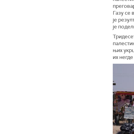
прегова
Газу се
је резул
је поде
Тридесе
палестин
њих укр
их негде