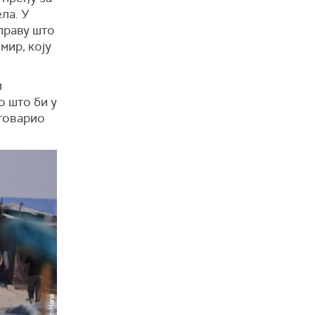
ла. У
праву што
мир, коју
и
о што би у
стоварио