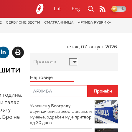
Lat
Eng
Е
СЕРВИСНЕ ВЕСТИ
СМАТРАЧНИЦА
АРХИВА РУБРИКА
петак, 07. август 2026.
Прогноза
ршити
Најновије
к година,
ви талас
Ухапшен у Београду
да у
осумњичени за злостављање и
. Бројне
мучење, одређен му је притвор
од 30 дана