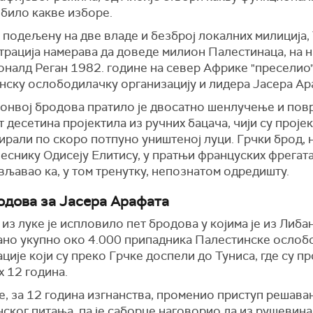
 било какве изборе.
 подељену на две владе и безброј локалних милиција,
трација намерава да доведе милион Палестинаца, на н
Роналд Реган 1982. године на север Африке "преселио
нску ослободилачку организацију и лидера Јасера Ар
 конвој бродова пратило је двосатно шенлучење и по
 десетина пројектила из ручних бацача, чији су проје
рали по скоро потпуно уништеној луци. Грчки брод, 
еснику Одисеју Елитису, у пратњи француских фрегат
вљавао ка, у том тренутку, непознатом одредишту.
одова за Јасера Арафата
 из луке је испловило пет бродова у којима је из Либа
ано укупно око 4.000 припадника Палестинске ослоб
ције који су преко Грчке доспели до Туниса, где су п
 12 година.
е, за 12 година изгнанства, променио приступ решава
ског питања, па је саборце наговорио да из рушевина