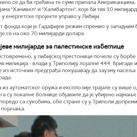
вило се да би трећина те суме припала Американцима,
ама "Ханивел" и "Халибартон", које би тих 10 милијар
у енергетске пројекте управо у Либији.
т фонда који је Гадафијев режим спремио у западним 
е се на око 70 милијарди долара.
јеве милијарде за палестинске избеглице
истовремено, у либијској престоници почеле су борбе
х милиција - влади у Триполију лојалне 444. бригаде и
е из источних предграђа покушавају да заузму насеља
рада.
из аутоматског оружа и експлозије трајале су више о
га су локалне болнице објавиле да је убијено најмање
поредо са сукобима, обе стране су у Триполи допрем
 појачања.