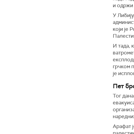
и одржи
У Либију
админис
који је 
Палести
И тада,
ватромет
експлоди
грчком п
је испло
Пет бр
Тог дана
евакуис
организа
наредних
Арафат ј
палестин