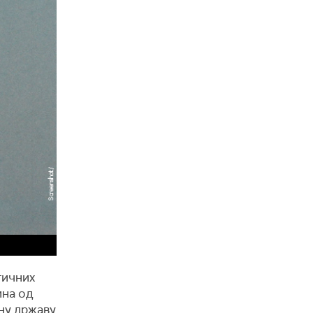
тичних
ина од
ну државу