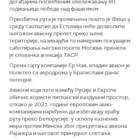
догађајима посвећеним обележавању 80.
годишњице победе над фашизмом.
Првобитна рута је промењена пошто је Фицо у
среду саопштио да Естонија неће дозволити
његовом авиону прелет преко њене
територије, називајући то намерним покушајем
саботирања његове посете Москви, пренела
је словачка агенција
ТАСР.
Према сајту компаније Ер Нав, владин авион је
полетео са аеродрома у Братислави данас
поподне.
Авиони који лете између Русије и Европе
обично користе литвански ваздушни простор,
откако је 2021. године европским авио-
компанијама наређено да избегавају краћу
руту преко Белорусије, у склопу казнених
мера против Минска због пресретања авиона
Рајанера и његовог принудног слетања.