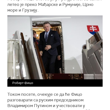
летео је преко Мађарске и Румуније, Црно
море и Грузију..
Роберт Фицо
Током посете, очекује се да ће Фицо
разговарати са руским председником
Владимиром Путином и учествовати у