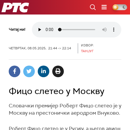
РТС
Читај ми!
ИЗВОР:
ЧЕТВРТАК, 08.05.2025, 21:44 -> 22:14
ТАНЈУГ
Фицо слетео у Москву
Словачки премијер Роберт Фицо слетео је у
Москву на престонички аеродром Внуково.
Роберт Фицо слетео је у Русију, а његов авион