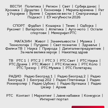
|
|
|
|
ВЕСТИ
Политика
Регион
Свет
Србија данас
|
|
|
|
Хроника
Друштво
Економија
Мерила времена
Рат
|
|
|
|
у Украјини
Време
Сервисне вести
Сматрачница
|
Подкаст
ЕУ могућности 2026
|
|
|
|
СПОРТ
Фудбал
Кошарка
Тенис
Одбојка
|
|
|
|
Рукомет
Ватерполо
Атлетика
Ауто-мото
Остали
|
спортови
Меморијал РТС
|
|
|
МАГАЗИН
Живот
Занимљивости
Музика
|
|
|
|
Технологијa
Путујемо
Свет познатих
Здравље
|
|
|
|
Филм и ТВ
Наука
Природа
Дигитални предузетник
|
За мале велике хероје
Наизглед здрав
|
|
|
|
|
ТВ
РТС 1
РТС 2
РТС 3
РТС Свет
РТС Наука
|
|
|
|
РТС Драма
РТС Живот
РТС Класика
РТС Коло
|
|
РТС Трезор
РТС Музика
РТС Полетарац
|
|
РАДИО
Радио Београд 1
Радио Београд 2
Радио
|
|
|
Београд 3
Београд 202
Радио Плетеница
Радио
|
|
|
Рокенролер
Радио Џубокс
Радио Вртешка
Радио
|
Џезер
Архив
|
|
|
|
РТС
Контакт
Маркетинг
Јавне набавке
Конкурси
Интернет портал