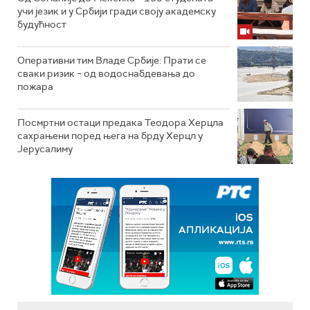
учи језик и у Србији гради своју академску
будућност
Оперативни тим Владе Србије: Прати се
сваки ризик – од водоснабдевања до
пожара
Посмртни остаци предака Теодора Херцла
сахрањени поред њега на брду Херцл у
Јерусалиму