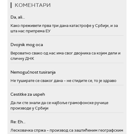
КОМЕНТАРИ
Da, ali...
Како преживети прва три дана катастрофе у Србији, и за
шта нас припрема ЕУ
Dvojnik mog oca
Вероватно свако од нас има свог двојника са којим дели и
сличну ДНК
Nemogućnost tusiranja
Не туширате се сваког дана – не стидите се, то је здраво
Cestitke za uspeh
Да ли сте знали да се најбоље грамофонске ручице
производе у Србији
Re: Eh...
Лесковачка спржа – производ са заштићеним географским