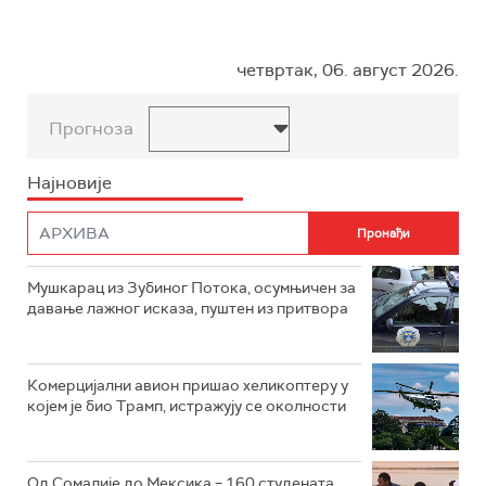
четвртак, 06. август 2026.
Прогноза
Најновије
Мушкарац из Зубиног Потока, осумњичен за
давање лажног исказа, пуштен из притвора
Комерцијални авион пришао хеликоптеру у
којем је био Трамп, истражују се околности
Од Сомалије до Мексика – 160 студената