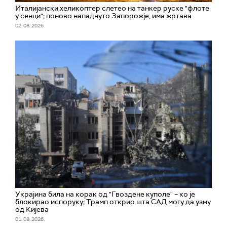
Италијански хеликоптер слетео на танкер руске "флоте
у сенци"; поново нападнуто Запорожје, има жртава
02. 08. 2026.
Украјина била на корак од "Гвоздене куполе" – ко је
блокирао испоруку; Трамп открио шта САД могу да узму
од Кијева
01. 08. 2026.