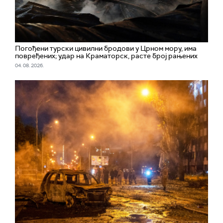
Погођени турски цивилни бродови у Црном мору, има
повређених; удар на Краматорск, расте број рањених
04. 08. 2026.