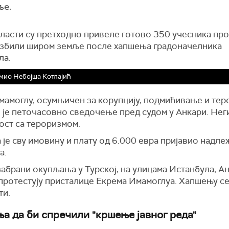
ље.
власти су претходно привеле готово 350 учесника про
 избили широм земље после хапшења градоначелника
ла.
мио Небојша Котлајић
мамоглу, осумњичен за корупцију, подмићивање и тер
 је петочасовно сведочење пред судом у Анкари. Неги
ост са тероризмом.
 је сву имовину и плату од 6.000 евра пријавио надл
а.
абрани окупљања у Турској, на улицама Истанбула, А
протестују присталице Екрема Имамоглуа. Хапшењу с
ти.
а да би спречили "кршење јавног реда"