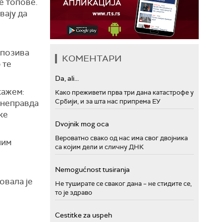
е топове.
вају да
и
 позива
КОМЕНТАРИ
 те
Da, ali...
кажем:
Како преживети прва три дана катастрофе у
Србији, и за шта нас припрема ЕУ
 неправда
ке
Dvojnik mog oca
Вероватно свако од нас има свог двојника
ним
са којим дели и сличну ДНК
Nemogućnost tusiranja
овала је
Не туширате се сваког дана – не стидите се,
то је здраво
Cestitke za uspeh