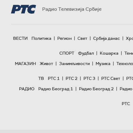
Радио Телевизија Србије
|
|
|
|
ВЕСТИ
Политика
Регион
Свет
Србија данас
Хр
|
|
СПОРТ
Фудбал
Кошарка
Тен
|
|
|
МАГАЗИН
Живот
Занимљивости
Музика
Техноло
|
|
|
|
ТВ
РТС 1
РТС 2
РТС 3
РТС Свет
РТ
|
|
РАДИО
Радио Београд 1
Радио Београд 2
Радио
РТС