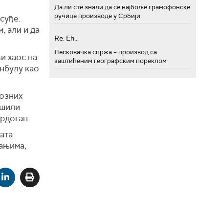
Да ли сте знали да се најбоље грамофонске
ручице производе у Србији
суђе.
, али и да
Re: Eh...
Лесковачка спржа – производ са
и хаос на
заштићеним географским пореклом
анбулу као
озних
ушили
Ердоган.
ата
ањима,