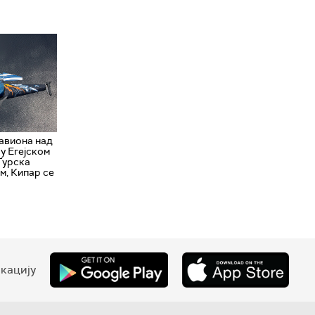
авиона над
 у Егејском
 Турска
м, Кипар се
кацију