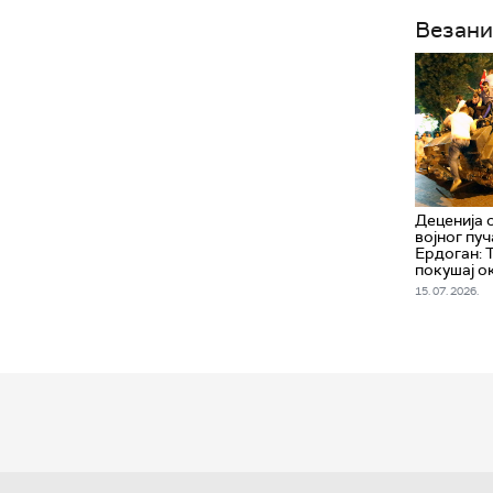
Везани
Деценија 
војног пуч
Ердоган: Т
покушај о
15. 07. 2026.