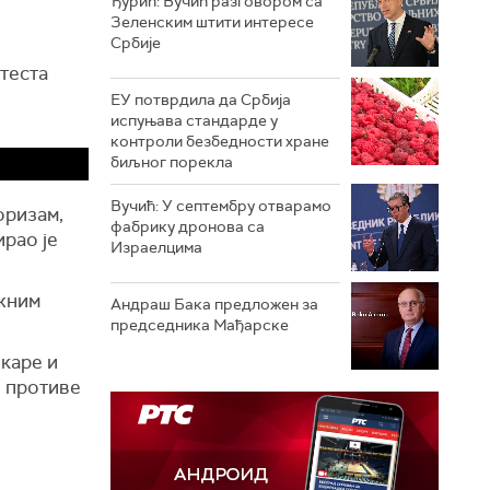
Ђурић: Вучић разговором са
Зеленским штити интересе
Србије
теста
ЕУ потврдила да Србија
испуњава стандарде у
контроли безбедности хране
биљног порекла
Вучић: У септембру отварамо
оризам,
фабрику дронова са
рао је
Израелцима
ежним
Андраш Бакa предложен за
председника Мађарске
нкаре и
е противе