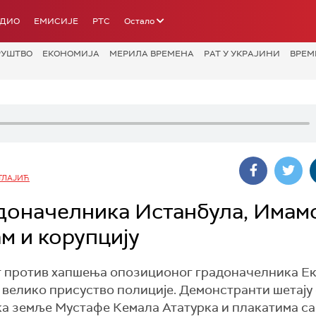
АДИО
ЕМИСИЈЕ
РТС
Остало
РУШТВО
ЕКОНОМИЈА
МЕРИЛА ВРЕМЕНА
РАТ У УКРАЈИНИ
ВРЕМ
ТЛАЈИЋ
доначелника Истанбула, Имам
м и корупцију
ст против хапшења опозиционог градоначелника Е
з велико присуство полиције. Демонстранти шетају
ка земље Мустафе Кемала Ататурка и плакатима с