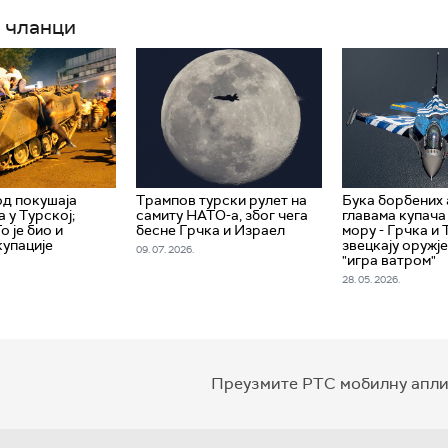
 чланци
од покушаја
Трампов турски рулет на
Бука борбених 
а у Турској;
самиту НАТО-а, због чега
главама купача
о је био и
бесне Грчка и Израел
мору - Грчка и
купације
звецкају оружје
09. 07. 2026.
"игра ватром"
28. 05. 2026.
Преузмите РТС мобилну апли