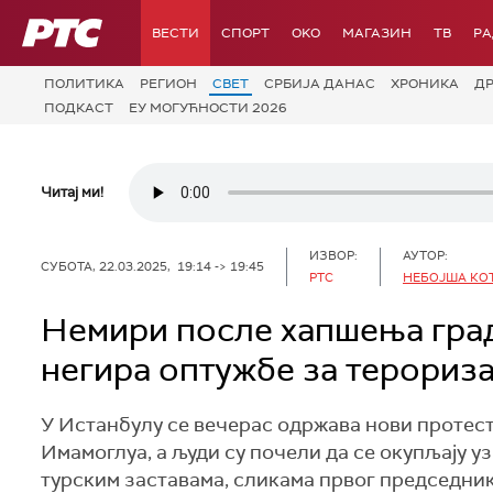
РТС
ВЕСТИ
СПОРТ
OKO
МАГАЗИН
ТВ
Р
ПОЛИТИКА
РЕГИОН
СВЕТ
СРБИЈА ДАНАС
ХРОНИКА
Д
ПОДКАСТ
ЕУ МОГУЋНОСТИ 2026
Читај ми!
ИЗВОР:
АУТОР:
СУБОТА, 22.03.2025, 19:14 -> 19:45
РТС
НЕБОЈША КО
Немири после хапшења гра
негира оптужбе за терориза
У Истанбулу се вечерас одржава нови проте
Имамоглуа, а људи су почели да се окупљају у
турским заставама, сликама првог председни