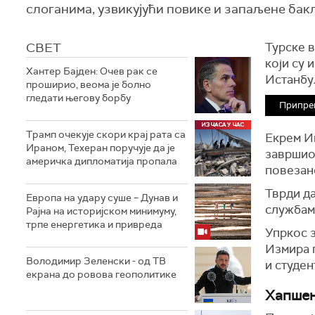
слоганима, узвикујући повике и запаљене бак
СВЕТ
Турске 
који су
Хантер Бајден: Очев рак се
Истанбу
проширио, веома је болно
гледати његову борбу
Припре
Трамп очекује скори крај рата са
Екрем И
Ираном, Техеран поручује да је
завршио
америчка дипломатија пропала
повезан
Тврди да
Европа на удару суше – Дунав и
службам
Рајна на историјском минимуму,
трпе енергетика и привреда
Упркос з
Измира 
Володимир Зеленски - од ТВ
и студен
екрана до ровова геополитике
Хапшењ