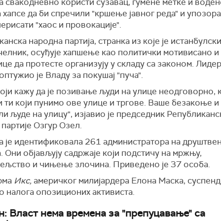
а свакодневно користи сузавац, гумене метке и воден
 хапсе да би спречили "кршење јавног реда" и упозора
ерисати "хаос и провокације".
анска народна партија, странка из које је истанбулск
челник, осуђује хапшење као политички мотивисано и
це да протесте организују у складу са законом. Лидер
оптужио је Владу за покушај "пуча".
оји кажу да је позивање људи на улице неодговорно, 
 ти који пунимо ове улице и тргове. Ваше безакоње и
ли људе на улицу", изјавио је председник Републиканс
партије Озгур Озел.
а је идентификовала 261 администратора на друштве
 Они објављују садржаје који подстичу на мржњу,
тељство и чињење злочина. Приведено је 37 особа.
рма
Икс,
америчког милијардера Елона Маска, суспенд
о налога опозиционих активиста.
н: Власт нема времена за "препуцавање" са