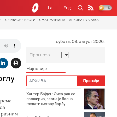
Lat
Eng
Е
СЕРВИСНЕ ВЕСТИ
СМАТРАЧНИЦА
АРХИВА РУБРИКА
субота, 08. август 2026.
Прогноза
Најновије
оглу
Хантер Бајден: Очев рак се
проширио, веома је болно
крема
гледати његову борбу
 са
а разним