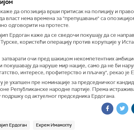
ијом
каже да опозиција врши притисак на полицију и право
да власт нема времена за "препуцавање" са опозицијом
чно одговорити на протесте.
јип Ердоган каже да се сведочи покушају да се направ
Турске, користећи операцију против корупције у Ист
.
 затварати очи пред шакицом некомпетентних амбици
и покушавају да наруше мир нације, само да не би нар
гатство, интересе, профитерство и пљачку", рекао је 
у је ухапшен пре номинације за председничког кандид
оне Републиканске народне партије. Према истражив
у подршку од актуелног председника Ердогана.
ајип Ердоган
Екрем Имамоглу