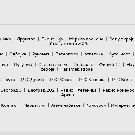
|
|
|
|
оника
Друштво
Економија
Мерила времена
Рат у Украји
ЕУ могућности 2026
|
|
|
|
|
|
ис
Одбојка
Рукомет
Ватерполо
Атлетика
Ауто-мото
|
|
|
|
|
гијa
Путујемо
Свет познатих
Здравље
Филм и ТВ
Нау
|
хероје
Наизглед здрав
|
|
|
|
С Наука
РТС Драма
РТС Живот
РТС Класика
РТС Коло
|
|
|
 Београд 3
Београд 202
Радио Плетеница
Радио Рокенро
Архив
|
|
|
|
Контакт
Маркетинг
Јавне набавке
Конкурси
Интернет п