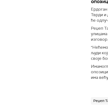
опозиц
Ердоган 
Тврди и 
ће одлу
Реџеп Та
улицама 
изговор
"Нећемо
људи кој
своје бо
Имамогл
опозици
има већ
Реџеп Т