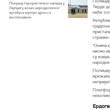
Полициј
Покушај терористичког напада у
Тврде да
Лајпцигу, возач аеродромског
неће тол
аутобуса шутнуо дрон са
експлозивом
Републик
градона
пристали
странке 
"Онима к
нисмо ми
су извук
народне 
Полициј
мрежама.
неприја
Платфо
неколик
Ердога