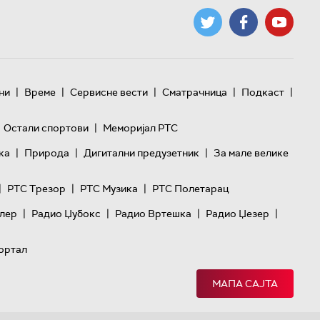
|
|
|
|
|
ни
Време
Сервисне вести
Сматрачница
Подкаст
|
Остали спортови
Меморијал РТС
|
|
|
ка
Природа
Дигитални предузетник
За мале велике
|
|
|
РТС Трезор
РТС Музика
РТС Полетарац
|
|
|
|
лер
Радио Џубокс
Радио Вртешка
Радио Џезер
ортал
МАПА САЈТА