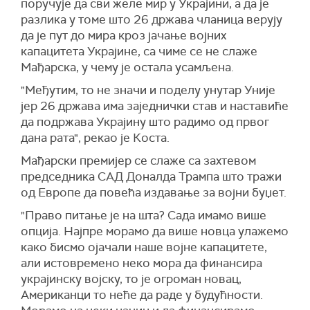
поручује да сви желе мир у Украјини, а да је
разлика у томе што 26 држава чланица верују
да је пут до мира кроз јачање војних
капацитета Украјине, са чиме се не слаже
Мађарска, у чему је остала усамљена.
"Међутим, то не значи и поделу унутар Уније
јер 26 држава има заједнички став и наставиће
да подржава Украјину што радимо од првог
дана рата", рекао је Коста.
Мађарски премијер се слаже са захтевом
председника САД Доналда Трампа што тражи
од Европе да повећа издавање за војни буџет.
"Право питање је на шта? Сада имамо више
опција. Најпре морамо да више новца улажемо
како бисмо ојачали наше војне капацитете,
али истовремено неко мора да финансира
украјинску војску, то је огроман новац,
Американци то неће да раде у будућности.