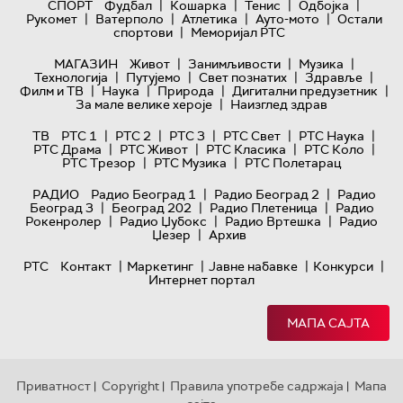
|
|
|
|
СПОРТ
Фудбал
Кошарка
Тенис
Одбојка
|
|
|
|
Рукомет
Ватерполо
Атлетика
Ауто-мото
Остали
|
спортови
Меморијал РТС
|
|
|
МАГАЗИН
Живот
Занимљивости
Музика
|
|
|
|
Технологијa
Путујемо
Свет познатих
Здравље
|
|
|
|
Филм и ТВ
Наука
Природа
Дигитални предузетник
|
За мале велике хероје
Наизглед здрав
|
|
|
|
|
ТВ
РТС 1
РТС 2
РТС 3
РТС Свет
РТС Наука
|
|
|
|
РТС Драма
РТС Живот
РТС Класика
РТС Коло
|
|
РТС Трезор
РТС Музика
РТС Полетарац
|
|
РАДИО
Радио Београд 1
Радио Београд 2
Радио
|
|
|
Београд 3
Београд 202
Радио Плетеница
Радио
|
|
|
Рокенролер
Радио Џубокс
Радио Вртешка
Радио
|
Џезер
Архив
|
|
|
|
РТС
Контакт
Маркетинг
Јавне набавке
Конкурси
Интернет портал
МАПА САЈТА
Приватност
Copyright
Правила употребе садржаја
Мапа
|
|
|