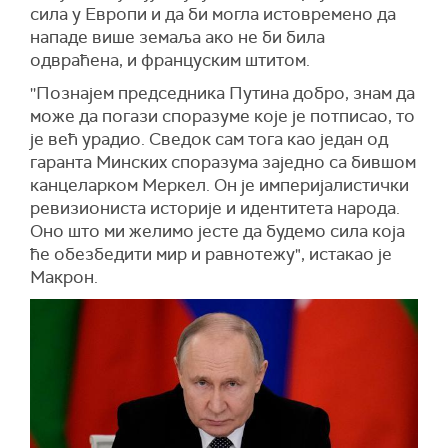
сила у Европи и да би могла истовремено да
нападе више земаља ако не би била
одвраћена, и француским штитом.
''Познајем председника Путина добро, знам да
може да погази споразуме које је потписао, то
је већ урадио. Сведок сам тога као један од
гаранта Минских споразума заједно са бившом
канцеларком Меркел. Он је империјалистички
ревизиониста историје и идентитета народа.
Оно што ми желимо јесте да будемо сила која
ће обезбедити мир и равнотежу", истакао је
Макрон.