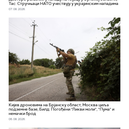
Тас: Стручњаци НАТО учествују у украјинским нападима
07. 08. 2026.
Кијев дроновима на Брјанску област, Москва циља
подземне базе; Билд: Погођени "Ликви моли", "Пума" и
немачки брод
06. 08. 2026.