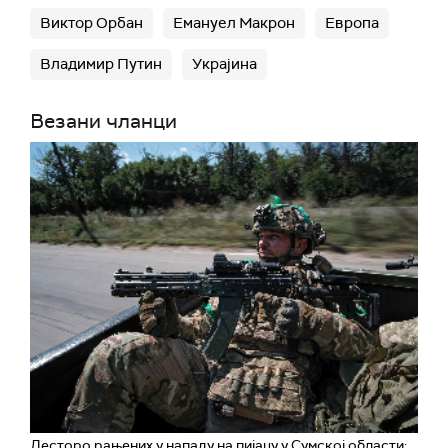
Виктор Орбан
Емануел Макрон
Европа
Владимир Путин
Украјина
Везани чланци
Десторо рањених у нападу на пијацу у Сумској области;