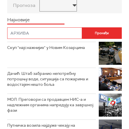
Прогноза
Најновије
Скуп "најснажнијих" у Новим Козарцима
Дачић: Штаб забранио непотребну
потрошњу воде, ситуација са пожарима и
водостајем нешто боља
МОЛ: Преговори са продавцем НИС-а и
надлежним органима напредују ка завршној
фази
Путничка возила најдуже чекају на