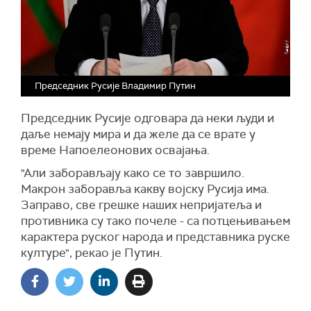
Председник Русије Владимир Путин
Председник Русије одговара да неки људи и
даље немају мира и да желе да се врате у
време Напоелеонових освајања.
"Али заборављају како се то завршило.
Макрон заборавља какву војску Русија има.
Заправо, све грешке наших непријатеља и
противника су тако почеле - са потцењивањем
карактера руског народа и представника руске
културе", рекао је Путин.