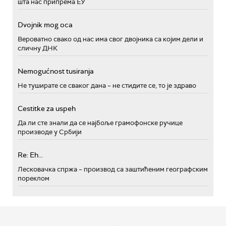
шта нас припрема ЕУ
Dvojnik mog oca
Вероватно свако од нас има свог двојника са којим дели и
сличну ДНК
Nemogućnost tusiranja
Не туширате се сваког дана – не стидите се, то је здраво
Cestitke za uspeh
Да ли сте знали да се најбоље грамофонске ручице
производе у Србији
Re: Eh...
Лесковачка спржа – производ са заштићеним географским
пореклом