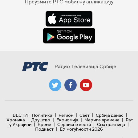
Преузмите РТС мобилну апликацију
Радио Телевизија Србије
|
|
|
|
ВЕСТИ
Политика
Регион
Свет
Србија данас
|
|
|
|
Хроника
Друштво
Економија
Мерила времена
Рат
|
|
|
|
у Украјини
Време
Сервисне вести
Сматрачница
|
Подкаст
ЕУ могућности 2026