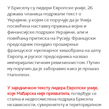
У Бриселу су лидери Европске уније, 26
држава чланица подржали текст о
Украјини, у којем се поручује да је Унија
посвећена наставку пружања војне и
финансијске подршке Украјини, али и
повећању притиска на Русију. Француски
председник понудио проширење
француског нуклеарног кишобрана на целу
Европу, и руског председника назвао
империјалистичким ревизионистом. Путин
му поручио да је заборавио како је прошао
Наполеон.
У заједничком тексту лидера Европске уније,
које Мађарска није прихватила
, потврђује се
стална и недвосмислена подршка Брисела
независности, суверенитету и територијалном