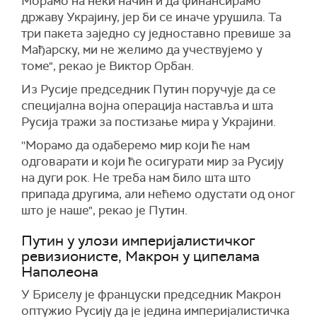
Морамо на неки начин и да финансирамо
државу Украјину, јер би се иначе урушила. Та
три пакета заједно су једноставно превише за
Мађарску, ми не желимо да учествујемо у
томе", рекао је Виктор Орбан.
Из Русије председник Путин поручује да се
специјална војна операција наставља и шта
Русија тражи за постизање мира у Украјини.
''Морамо да одаберемо мир који ће нам
одговарати и који ће осигурати мир за Русију
на дуги рок. Не треба нам било шта што
припада другима, али нећемо одустати од оног
што је наше", рекао је Путин.
Путин у улози империјалистичког
ревизионисте, Макрон у ципелама
Наполеона
У Бриселу је француски председник Макрон
оптужио Русију да је једина империјалистичка