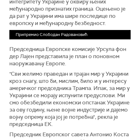
интегритету Украјине у оквиру њених
међународно признатих граница. Оцењено је
да рат у Украјини има шире последице по
европску и међународну безбедност.
Припремио Слободан Радовановић
Председница Европске комисије Урсула фон
дер Лајен представила је план о поновном
наоружавању Европе.
''Сви желимо праведан и трајан мир у Украјини
кроз снагу, што би, мислим, било и у интересу
америчког председника Трампа. Ипак, за мир у
Украјини се морају испунити предуслови. Ми
смо обезбедили економски опстанак Украјине
за ову годину, њене војне индустрије и дајемо
војну опрему која јој је потребна", рекла је
председница ЕК.
Председник Европског савета Антонио Коста