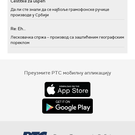
Cestitke za uspeh
Да ли сте знали да се најбоље грамофонске ручице
производе у Србији
Re: Eh...
Лесковачка спржа – производ са заштићеним географским
пореклом
Преузмите РТС мобилну апликацију