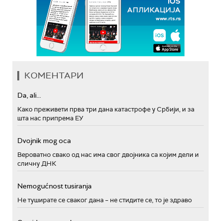
КОМЕНТАРИ
Da, ali...
Како преживети прва три дана катастрофе у Србији, и за
шта нас припрема ЕУ
Dvojnik mog oca
Вероватно свако од нас има свог двојника са којим дели и
сличну ДНК
Nemogućnost tusiranja
Не туширате се сваког дана – не стидите се, то је здраво