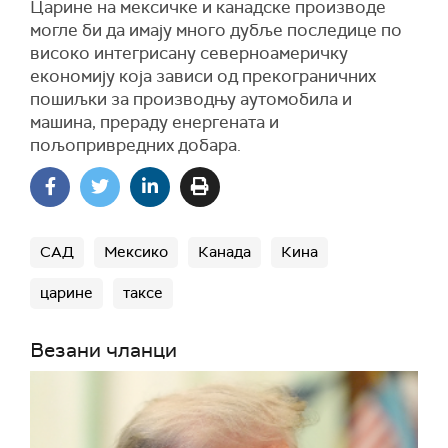
Царине на мексичке и канадске производе
могле би да имају много дубље последице по
високо интегрисану северноамеричку
економију која зависи од прекограничних
пошиљки за производњу аутомобила и
машина, прераду енергената и
пољопривредних добара.
САД
Мексико
Канада
Кина
царине
таксе
Везани чланци