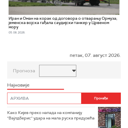
Иран и Оман на корак од договора о отварању Ормуза;
jеменска војска гађала саудијски танкер у Црвеном
мору
05. 08. 2026.
петак, 07. август 2026.
Прогноза
Најновије
Како Кијев преко напада на компанију
"Вајлдберис" удара на мала руска предузећа