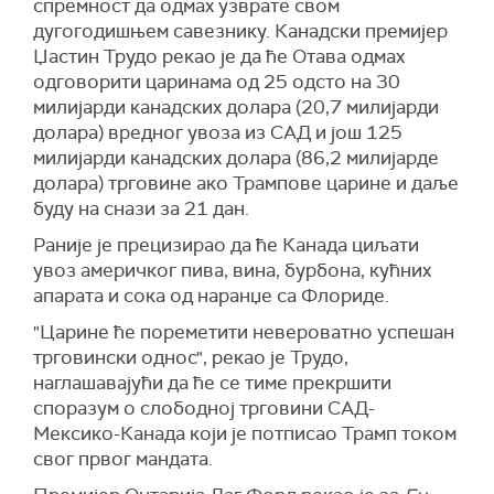
спремност да одмах узврате свом
дугогодишњем савезнику. Канадски премијер
Џастин Трудо рекао је да ће Отава одмах
одговорити царинама од 25 одсто на 30
милијарди канадских долара (20,7 милијарди
долара) вредног увоза из САД и још 125
милијарди канадских долара (86,2 милијарде
долара) трговине ако Трампове царине и даље
буду на снази за 21 дан.
Раније је прецизирао да ће Канада циљати
увоз америчког пива, вина, бурбона, кућних
апарата и сока од наранџе са Флориде.
"Царине ће пореметити невероватно успешан
трговински однос", рекао је Трудо,
наглашавајући да ће се тиме прекршити
споразум о слободној трговини САД-
Мексико-Канада који је потписао Трамп током
свог првог мандата.