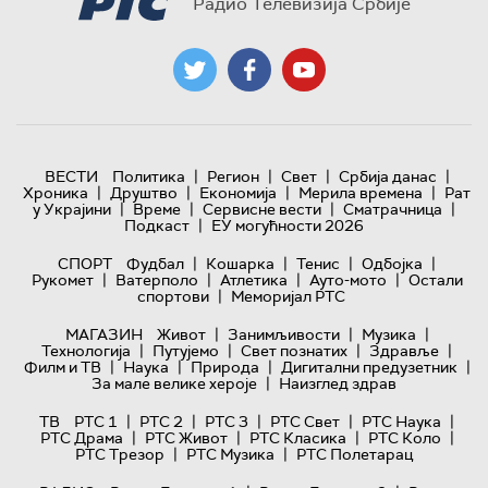
Радио Телевизија Србије
|
|
|
|
ВЕСТИ
Политика
Регион
Свет
Србија данас
|
|
|
|
Хроника
Друштво
Економија
Мерила времена
Рат
|
|
|
|
у Украјини
Време
Сервисне вести
Сматрачница
|
Подкаст
ЕУ могућности 2026
|
|
|
|
СПОРТ
Фудбал
Кошарка
Тенис
Одбојка
|
|
|
|
Рукомет
Ватерполо
Атлетика
Ауто-мото
Остали
|
спортови
Меморијал РТС
|
|
|
МАГАЗИН
Живот
Занимљивости
Музика
|
|
|
|
Технологијa
Путујемо
Свет познатих
Здравље
|
|
|
|
Филм и ТВ
Наука
Природа
Дигитални предузетник
|
За мале велике хероје
Наизглед здрав
|
|
|
|
|
ТВ
РТС 1
РТС 2
РТС 3
РТС Свет
РТС Наука
|
|
|
|
РТС Драма
РТС Живот
РТС Класика
РТС Коло
|
|
РТС Трезор
РТС Музика
РТС Полетарац