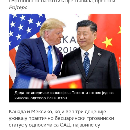
смртоносног наркотика фентанила, преноси
Ројтерс
.
Додатне америчке санкције за Пекинг и готово једнак
кинески одговор Вашингтон
Канада и Мексико, који већ три деценије
уживају практично бесцарински трговински
статус у односима са САД, најавиле су