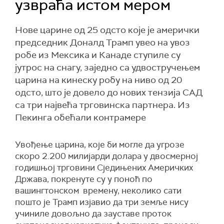
узвраћа истом мером
Нове царине од 25 одсто које је амерички
председник Доналд Трамп увео на увоз
робе из Мексика и Канаде ступиле су
јутрос на снагу, заједно са удвостручењем
царина на кинеску робу на ниво од 20
одсто, што је довело до нових тензија САД
са три највећа трговинска партнера. Из
Пекинга обећали контрамере
Увођење царина, које би могле да угрозе
скоро 2.200 милијарди долара у двосмерној
годишњој трговини Сједињених Америчких
Држава, покренуте су у поноћ по
вашингтонском времену, неколико сати
пошто је Трамп изјавио да три земље нису
учиниле довољно да зауставе проток