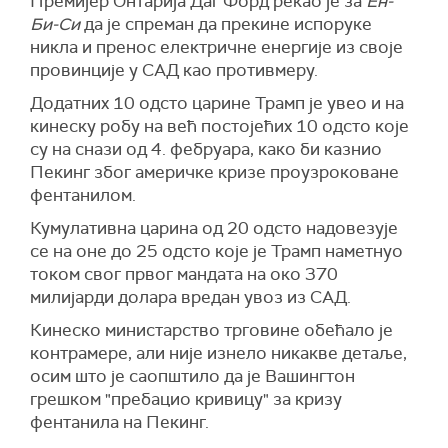
Премијер Онтарија Даг Форд рекао је за
Ен-
Би-Си
да је спреман да прекине испоруке
никла и пренос електричне енергије из своје
провинције у САД као противмеру.
Додатних 10 одсто царине Трамп је увео и на
кинеску робу на већ постојећих 10 одсто које
су на снази од 4. фебруара, како би казнио
Пекинг због америчке кризе проузроковане
фентанилом.
Кумулативна царина од 20 одсто надовезује
се на оне до 25 одсто које је Трамп наметнуо
током свог првог мандата на око 370
милијарди долара вредан увоз из САД.
Кинеско министарство трговине обећало је
контрамере, али није изнело никакве детаље,
осим што је саопштило да је Вашингтон
грешком "пребацио кривицу" за кризу
фентанила на Пекинг.