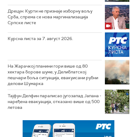
Дрецун: Курти не признаје изборну вољу
Срба, спрема се нова маргинализација
Српске листе
Курсна листа за 7. август 2026.
На Жарачкој планини гори више од 80
хектара борове шуме; у Делиблатској
пешчари боља ситуација, евакуисани рубни
делови Шумарка
Тајфун Делфин паралисао југозапад Јапана -
наређена евакуација, отказано више од 500
летова