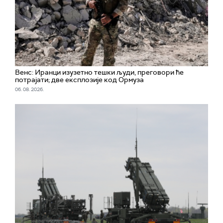
Венс: Иранци изузетно тешки људи, преговори ће
потрајати; две експлозије код Ормуза
06. 08. 2026.