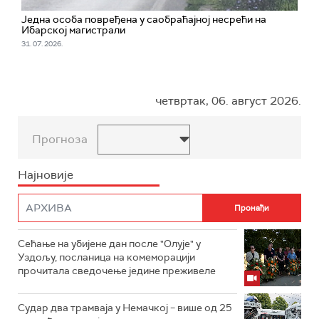
Једна особа повређена у саобраћајној несрећи на
Ибарској магистрали
31. 07. 2026.
четвртак, 06. август 2026.
Прогноза
Најновије
Сећање на убијене дан после "Олује" у
Уздољу, посланица на комеморацији
прочитала сведочење једине преживеле
Судар два трамваја у Немачкој – више од 25