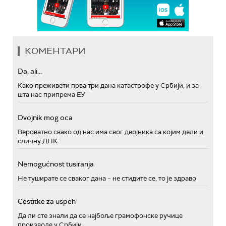
КОМЕНТАРИ
Da, ali...
Како преживети прва три дана катастрофе у Србији, и за
шта нас припрема ЕУ
Dvojnik mog oca
Вероватно свако од нас има свог двојника са којим дели и
сличну ДНК
Nemogućnost tusiranja
Не туширате се сваког дана – не стидите се, то је здраво
Cestitke za uspeh
Да ли сте знали да се најбоље грамофонске ручице
производе у Србији