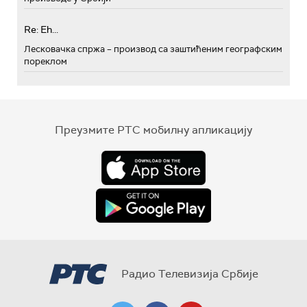
Re: Eh...
Лесковачка спржа – производ са заштићеним географским
пореклом
Преузмите РТС мобилну апликацију
Радио Телевизија Србије