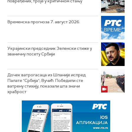
повређених, троје у критичном стању
Временска прогноза 7. август 2026.
Украјински председник Зеленски стиже у
званичну посету Србији
Дочек ватрогасаца из Шпаније испред
Палате "Србија"; Вучић: Победили сте
ватрену стихију, показали шта значи
храброст