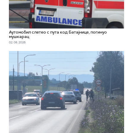
Аутомобил слетео с пута код Батајнице, погинуо
мушкарац
02. 08. 2026.