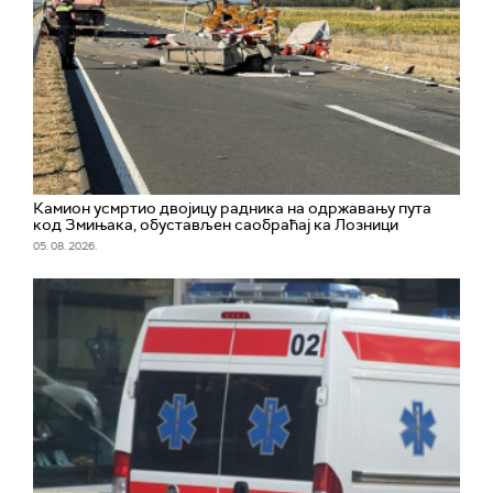
Камион усмртио двојицу радника на одржавању пута
код Змињака, обустављен саобраћај ка Лозници
05. 08. 2026.