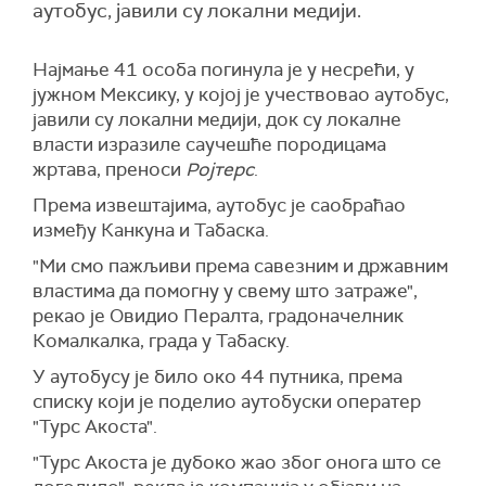
аутобус, јавили су локални медији.
Најмање 41 особа погинула је у несрећи, у
јужном
Мексику,
у којој је учествовао аутобус,
јавили су локални медији, док су локалне
власти изразиле саучешће породицама
жртава, преноси
Ројтерс
.
Према извештајима, аутобус је саобраћао
између Канкуна и Табаска.
"Ми смо пажљиви према савезним и државним
властима да помогну у свему што затраже",
рекао је Овидио Пералта, градоначелник
Комалкалка, града у Табаску.
У аутобусу је било око 44 путника, према
списку који је поделио аутобуски оператер
"Турс Акоста".
"Турс Акоста је дубоко жао због онога што се