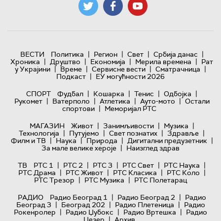
|
|
|
|
ВЕСТИ
Политика
Регион
Свет
Србија данас
|
|
|
|
Хроника
Друштво
Економија
Мерила времена
Рат
|
|
|
|
у Украјини
Време
Сервисне вести
Сматрачница
|
Подкаст
ЕУ могућности 2026
|
|
|
|
СПОРТ
Фудбал
Кошарка
Тенис
Одбојка
|
|
|
|
Рукомет
Ватерполо
Атлетика
Ауто-мото
Остали
|
спортови
Меморијал РТС
|
|
|
МАГАЗИН
Живот
Занимљивости
Музика
|
|
|
|
Технологијa
Путујемо
Свет познатих
Здравље
|
|
|
|
Филм и ТВ
Наука
Природа
Дигитални предузетник
|
За мале велике хероје
Наизглед здрав
|
|
|
|
|
ТВ
РТС 1
РТС 2
РТС 3
РТС Свет
РТС Наука
|
|
|
|
РТС Драма
РТС Живот
РТС Класика
РТС Коло
|
|
РТС Трезор
РТС Музика
РТС Полетарац
|
|
РАДИО
Радио Београд 1
Радио Београд 2
Радио
|
|
|
Београд 3
Београд 202
Радио Плетеница
Радио
|
|
|
Рокенролер
Радио Џубокс
Радио Вртешка
Радио
|
Џезер
Архив