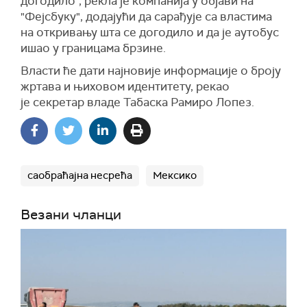
догодило", рекла је компанија у објави на
"Фејсбуку", додајући да сарађује са властима
на откривању шта се догодило и да је аутобус
ишао у границама брзине.
Власти ће дати најновије
информације о
броју
жртава и њиховом идентитету, рекао
је
секретар
владе Табаска Рамиро Лопез.
саобраћајна несрећа
Мексико
Везани чланци