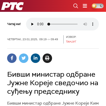
РТС
Читај ми!
ИЗВОР:
ЧЕТВРТАК, 23.01.2025, 09:19 -> 09:49
ТАНЈУГ
Бивши министар одбране
Јужне Кореје сведочио на
суђењу председнику
Бивши министар одбране Јужне Кореје Ким