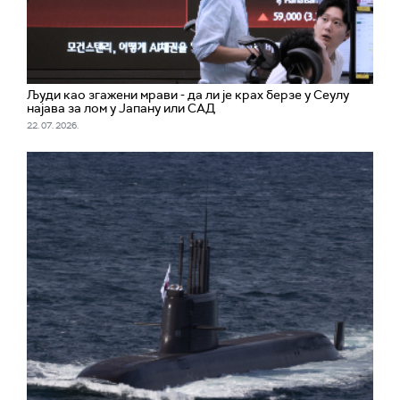
Људи као згажени мрави - да ли је крах берзе у Сеулу
најава за лом у Јапану или САД
22. 07. 2026.