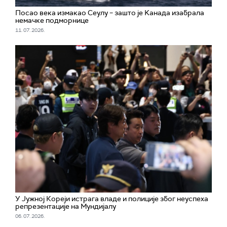
Посао века измакао Сеулу – зашто је Kанада изабрала
немачке подморнице
11. 07. 2026.
У Јужној Кореји истрага владе и полиције због неуспеха
репрезентације на Мундијалу
06. 07. 2026.