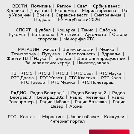
|
|
|
|
ВЕСТИ
Политика
Регион
Свет
Србија данас
|
|
|
|
Хроника
Друштво
Економија
Мерила времена
Рат
|
|
|
|
у Украјини
Време
Сервисне вести
Сматрачница
|
Подкаст
ЕУ могућности 2026
|
|
|
|
СПОРТ
Фудбал
Кошарка
Тенис
Одбојка
|
|
|
|
Рукомет
Ватерполо
Атлетика
Ауто-мото
Остали
|
спортови
Меморијал РТС
|
|
|
МАГАЗИН
Живот
Занимљивости
Музика
|
|
|
|
Технологијa
Путујемо
Свет познатих
Здравље
|
|
|
|
Филм и ТВ
Наука
Природа
Дигитални предузетник
|
За мале велике хероје
Наизглед здрав
|
|
|
|
|
ТВ
РТС 1
РТС 2
РТС 3
РТС Свет
РТС Наука
|
|
|
|
РТС Драма
РТС Живот
РТС Класика
РТС Коло
|
|
РТС Трезор
РТС Музика
РТС Полетарац
|
|
РАДИО
Радио Београд 1
Радио Београд 2
Радио
|
|
|
Београд 3
Београд 202
Радио Плетеница
Радио
|
|
|
Рокенролер
Радио Џубокс
Радио Вртешка
Радио
|
Џезер
Архив
|
|
|
|
РТС
Контакт
Маркетинг
Јавне набавке
Конкурси
Интернет портал