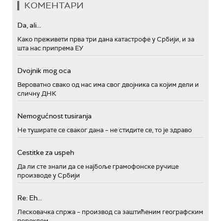
КОМЕНТАРИ
Da, ali...
Како преживети прва три дана катастрофе у Србији, и за
шта нас припрема ЕУ
Dvojnik mog oca
Вероватно свако од нас има свог двојника са којим дели и
сличну ДНК
Nemogućnost tusiranja
Не туширате се сваког дана – не стидите се, то је здраво
Cestitke za uspeh
Да ли сте знали да се најбоље грамофонске ручице
производе у Србији
Re: Eh...
Лесковачка спржа – производ са заштићеним географским
пореклом