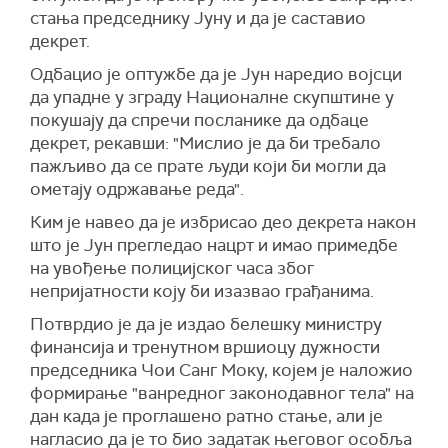
стања председнику Јуну и да је саставио
декрет.
Одбацио је оптужбе да је Јун наредио војсци
да упадне у зграду Националне скупштине у
покушају да спречи посланике да одбаце
декрет, рекавши: "Мислио је да би требало
пажљиво да се прате људи који би могли да
ометају одржавање реда".
Ким је навео да је избрисао део декрета након
што је Јун прегледао нацрт и имао примедбе
на увођење полицијског часа због
непријатности коју би изазвао грађанима.
Потврдио је да је издао белешку министру
финансија и тренутном вршиоцу дужности
председника Чои Санг Моку, којем је наложио
формирање "ванредног законодавног тела" на
дан када је проглашено ратно стање, али је
нагласио да је то био задатак његовог особља