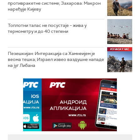
противракетне системе; Захарова: Макрон
наређује Кијеву
Топлотни талас не посустаје – жива у
термометру и до 40 степени
Пезешкијан: Интеракција са Хамнеијем је
веома тешка; Израел извео ваздушне нападе
на југ Либана