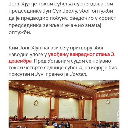
Јонг Хјун је током суђења суспендованом
председнику Јун Сук Јеолу, због оптужби
да је предводио побуну, сведочио у корист
председника земље и умањио значај
оптужби.
Ким Јонг Хјун налази се у притвору због
наводне улоге у
увођењу ванредног стања 3.
децембра
. Пред Уставним судом се појавио
током четврте седнице суђења, на којој је био
присутан и Јун, пренео је
Јонхап
.