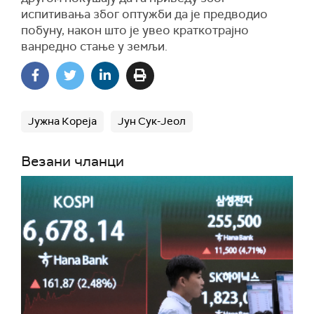
испитивања због оптужби да је предводио
побуну, након што је увео краткотрајно
ванредно стање у земљи.
Јужна Кореја
Јун Сук-Јеол
Везани чланци