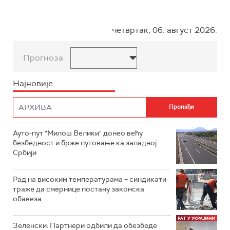
четвртак, 06. август 2026.
Прогноза
Најновије
Ауто-пут "Милош Велики" донео већу
безбедност и брже путовање ка западној
Србији
Рад на високим температурама – синдикати
траже да смернице постану законска
обавеза
Зеленски: Партнери одбили да обезбеде