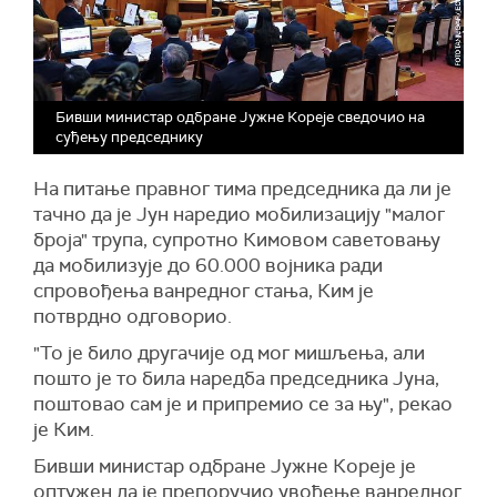
Бивши министар одбране Јужне Кореје сведочио на
суђењу председнику
На питање правног тима председника да ли је
тачно да је Јун наредио мобилизацију "малог
броја" трупа, супротно Кимовом саветовању
да мобилизује до 60.000 војника ради
спровођења ванредног стања, Ким је
потврдно одговорио.
"То је било другачије од мог мишљења, али
пошто је то била наредба председника Јуна,
поштовао сам је и припремио се за њу", рекао
је Ким.
Бивши министар одбране Јужне Кореје је
оптужен да је препоручио увођење ванредног