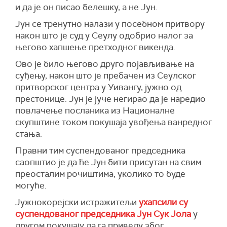
и да је он писао белешку, а не Јун.
Јун се тренутно налази у посебном притвору
након што је суд у Сеулу одобрио налог за
његово хапшење претходног викенда.
Ово је било његово друго појављивање на
суђењу, након што је пребачен из Сеулског
притворског центра у Уивангу, јужно од
престонице. Јун је јуче негирао да је наредио
повлачење посланика из Националне
скупштине током покушаја увођења ванредног
стања.
Правни тим суспендованог председника
саопштио је да ће Јун бити присутан на свим
преосталим рочиштима, уколико то буде
могуће.
Јужнокорејски истражитељи
ухапсили су
суспендованог председника Јун Сук Јола
у
другом покушају да га приведу због