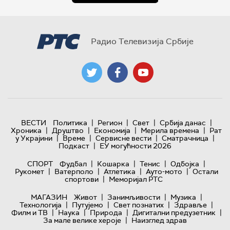
Радио Телевизија Србије
|
|
|
|
ВЕСТИ
Политика
Регион
Свет
Србија данас
|
|
|
|
Хроника
Друштво
Економија
Мерила времена
Рат
|
|
|
|
у Украјини
Време
Сервисне вести
Сматрачница
|
Подкаст
ЕУ могућности 2026
|
|
|
|
СПОРТ
Фудбал
Кошарка
Тенис
Одбојка
|
|
|
|
Рукомет
Ватерполо
Атлетика
Ауто-мото
Остали
|
спортови
Меморијал РТС
|
|
|
МАГАЗИН
Живот
Занимљивости
Музика
|
|
|
|
Технологијa
Путујемо
Свет познатих
Здравље
|
|
|
|
Филм и ТВ
Наука
Природа
Дигитални предузетник
|
За мале велике хероје
Наизглед здрав