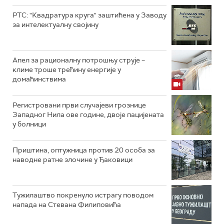
РТС: "Квадратура круга" заштићена у Заводу
за интелектуалну својину
Апел за рационалну потрошњу струје –
климе троше трећину енергије у
домаћинствима
Регистровани први случајеви грознице
Западног Нила ове године, двоје пацијената
у болници
Приштина, оптужница против 20 особа за
наводне ратне злочине у Ђаковици
Тужилаштво покренуло истрагу поводом
напада на Стевана Филиповића