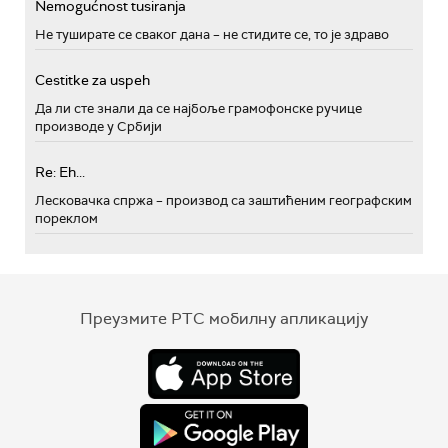
Nemogućnost tusiranja
Не туширате се сваког дана – не стидите се, то је здраво
Cestitke za uspeh
Да ли сте знали да се најбоље грамофонске ручице
производе у Србији
Re: Eh...
Лесковачка спржа – производ са заштићеним географским
пореклом
Преузмите РТС мобилну апликацију