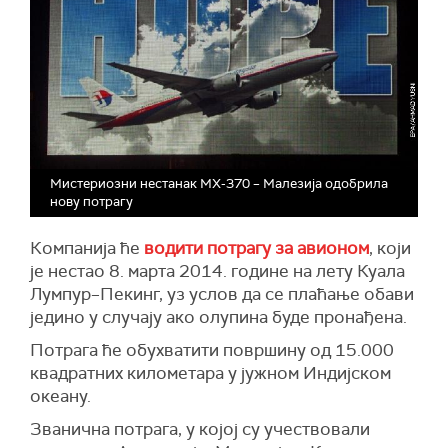
Мистериозни нестанак МХ-370 – Малезија одобрила
нову потрагу
Компанија ће
водити потрагу за авионом
, који
је нестао 8. марта 2014. године на лету Куала
Лумпур–Пекинг, уз услов да се плаћање обави
једино у случају ако олупина буде пронађена.
Потрага ће обухватити површину од 15.000
квадратних километара у јужном Индијском
океану.
Званична потрага, у којој су учествовали