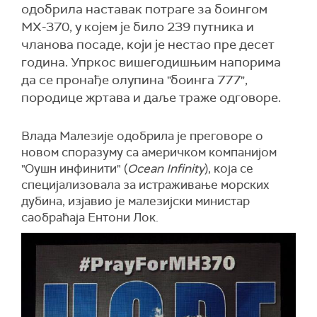
одобрила наставак потраге за боингом
МХ-370, у којем је било 239 путника и
чланова посаде, који је нестао пре десет
година. Упркос вишегодишњим напорима
да се пронађе олупина "боинга 777",
породице жртава и даље траже одговоре.
Влада Малезије одобрила је преговоре о
новом споразуму са америчком компанијом
"Оушн инфинити" (
Ocean Infinity
), која се
специјализовала за истраживање морских
дубина, изјавио је малезијски министар
саобраћаја Ентони Лок.