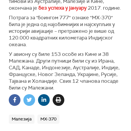
тимови из Аустралије, Малезије и Кине,
окончана је
без успеха у јануару
2017. године.
Потрага за "боингом 777" ознаке "МХ-370"
била је једна од најобимнијих и најскупљих у
историји авијације – претражено је више од
120.000 квадратних километара Индијског
океана.
У авиону су биле 153 особе из Кине и 38
Малежана. Други путници били су из Ирана,
САД, Канаде, Индонезије, Аустралије, Индије,
Француске, Новог Зеланда, Украјине, Русије,
Тајвана и Холандије. Свих 12 чланова посаде
били су Малежани.
Малезија
МХ-370