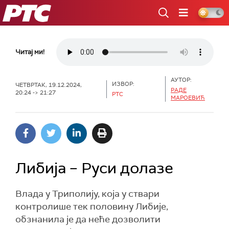
РТС
Читај ми!
АУТОР:
ИЗВОР:
ЧЕТВРТАК, 19.12.2024,
РАДЕ
20:24 -> 21:27
РТС
МАРОЕВИЋ
Либија – Руси долазе
Влада у Триполију, која у ствари
контролише тек половину Либије,
обзнанила је да неће дозволити