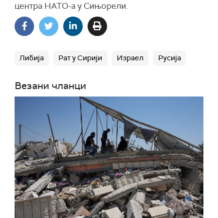
центра НАТО-а у Сињорели.
Либија
Рат у Сирији
Израел
Русија
Везани чланци