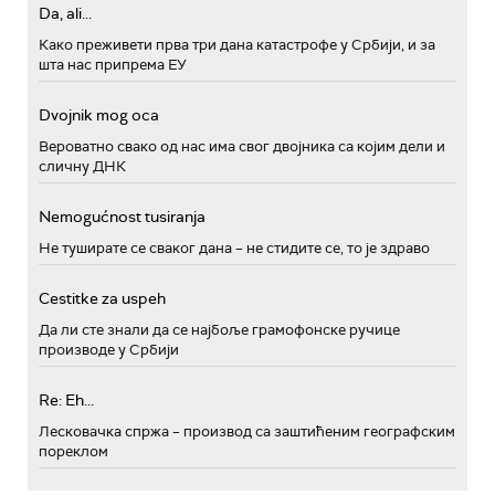
Da, ali...
Како преживети прва три дана катастрофе у Србији, и за
шта нас припрема ЕУ
Dvojnik mog oca
Вероватно свако од нас има свог двојника са којим дели и
сличну ДНК
Nemogućnost tusiranja
Не туширате се сваког дана – не стидите се, то је здраво
Cestitke za uspeh
Да ли сте знали да се најбоље грамофонске ручице
производе у Србији
Re: Eh...
Лесковачка спржа – производ са заштићеним географским
пореклом