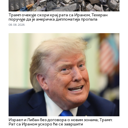
Трамп очекује скори крај рата са Ираном, Техеран
поручује да је америчка дипломатија пропала
08. 08. 2026.
Израел и Либан без договора о новим зонама; Трамп:
Рат са Ираном ускоро ће се завршити