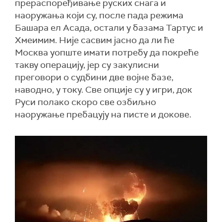
прераспоређивање руских снага и
наоружања који су, после пада режима
Башара ел Асада, остали у базама Тартус и
Хмеимим. Није сасвим јасно да ли ће
Москва уопште имати потребу да покреће
такву операцију, јер су закулисни
преговори о судбини две војне базе,
наводно, у току. Све опције су у игри, док
Руси полако скоро све озбиљно
наоружање пребацују на писте и докове.