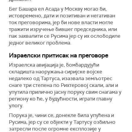
Бег Башара ел Асада у Москву могао би,
истовремено, дати и позитиван и негативан
ток преговорима, јер би нове власти могле
тражити изручење бившег председника, или
пак захвалити се Русима јер су их ослободиле
једног великог проблема.
Израелски притисак на преговоре
Израелска авијација је, бомбардујући
складишта наоружања сиријске војске
недалеко од Тартуса, изазвала земљотрес
снаге три степена по Рихтеровој скали, али и
упутила прилично јасну поруку свим снагама у
региону ко ће, у будућности, играти главну
улогу.
Порука је, чини се, донекле била упућена и
Русима, јер су се објекти у Тартусу озбиљно
затресли после огромне експлозије у