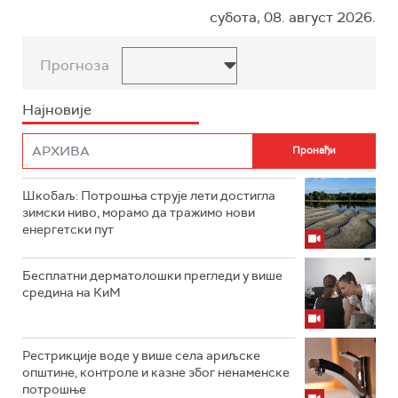
субота, 08. август 2026.
Прогноза
Најновије
Шкобаљ: Потрошња струје лети достигла
зимски ниво, морамо да тражимо нови
енергетски пут
Бесплатни дерматолошки прегледи у више
средина на КиМ
Рестрикције воде у више села ариљске
општине, контроле и казне због ненаменске
потрошње