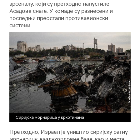
арсеналу, који су претходно напустиле
Асадове снаге. У комаде су разнесени и
последњи преостали противавионски
системи.
Сиријска морнарица у крхотинама
Претходно, Израел је уништио сиријску ратну
морнарицу, ваздухопловне базе, као и места