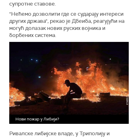
супротне ставове.
"Нећемо дозволити где се сударају интереси
других држава", рекао је Дбеиба, реагујући на
могућ долазак нових руских војника и
борбених система.
Нови пожар у Либији?
Ривалске либијске владе, у Триполију и