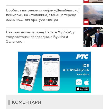
Борба са ватреном стихијом у Делиблатској
пешчари и на Столовима, стање на терену
зависи од температуре и ветра
Свечани дочек испред Палате "Србија", у
току састанак председника Вучића и
Зеленског
КОМЕНТАРИ