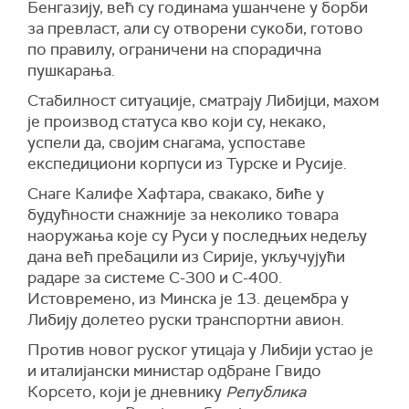
Бенгазију, већ су годинама ушанчене у борби
за превласт, али су отворени сукоби, готово
по правилу, ограничени на спорадична
пушкарања.
Стабилност ситуације, сматрају Либијци, махом
је производ статуса кво који су, некако,
успели да, својим снагама, успоставе
експедициони корпуси из Турске и Русије.
Снаге Калифе Хафтара, свакако, биће у
будућности снажније за неколико товара
наоружања које су Руси у последњих недељу
дана већ пребацили из Сирије, укључујући
радаре за системе С-300 и С-400.
Истовремено, из Минска је 13. децембра у
Либију долетео руски транспортни авион.
Против новог руског утицаја у Либији устао је
и италијански министар одбране Гвидо
Корсето, који је дневнику
Република