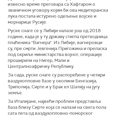
извесно време преговара са Хафтаром о
званичном уговору којим би ова медитеранска
лука постала истурено одељење војске и
морнарице Русије.
Руске снаге се у Либији налазе још од 2018.
године, када је у ту државу стигла претходница
плаћеника "Вагнера". Из Либије, вагнеровци
су, пре смрти Јевгенија Пригожина и преласка
под окриље министарства војног, операције
проширили на Нигер, Мали и
Централноафричку Републику.
За сада, руске снаге су распоређене у четири
ваздухопловне базе у околини Бенгазија,
Триполија, Сирте и у Брак ел Шатију на југу
земље.
За Италијане, највећи проблем представља
база близу Сирте која се налази на свега пола
сата лета од ваздухопловно-поморског