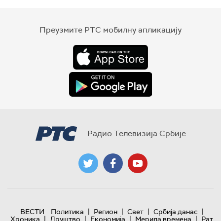
Преузмите РТС мобилну апликацију
Радио Телевизија Србије
|
|
|
|
ВЕСТИ
Политика
Регион
Свет
Србија данас
|
|
|
|
Хроника
Друштво
Економија
Мерила времена
Рат