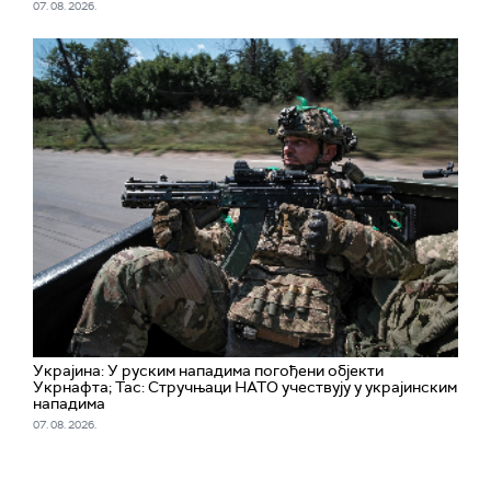
07. 08. 2026.
Украјина: У руским нападима погођени објекти
Укрнафта; Тас: Стручњаци НАТО учествују у украјинским
нападима
07. 08. 2026.