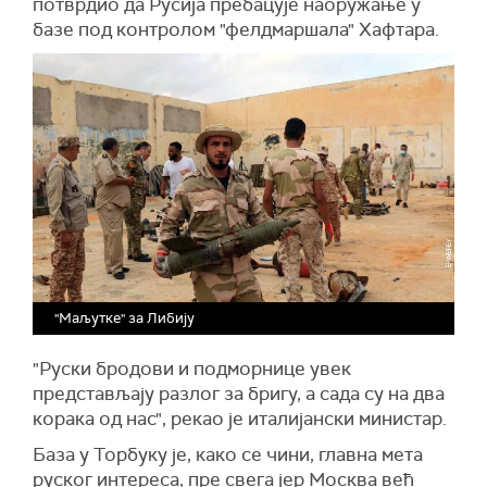
потврдио да Русија пребацује наоружање у
базе под контролом "фелдмаршала" Хафтара.
"Маљутке" за Либију
"Руски бродови и подморнице увек
представљају разлог за бригу, а сада су на два
корака од нас", рекао је италијански министар.
База у Торбуку је, како се чини, главна мета
руског интереса, пре свега јер Москва већ