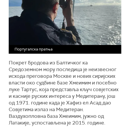
Португалска пратња
Покрет бродова из Балтичког ка
Средоземном мору последица је неизвесног
исхода преговора Москве и нових сиријских
власти око судбине базе Хмеимим и посебно
луке Тартус, која представља кључ совјетских
и касније руских интереса у Медитерану, још
од 1971. године када је Хафиз ел Асад дао
Совјетима излаз на Медитеран.
Ваздухопловна база Хмеимим, јужно од
Латакије, успостављена је 2015. године.