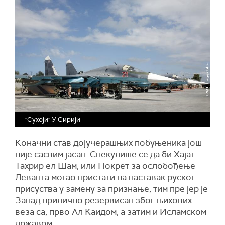
"Сухоји" У Сирији
Коначни став дојучерашњих побуњеника још
није сасвим јасан. Спекулише се да би Хајат
Тахрир ел Шам, или Покрет за ослобођење
Леванта могао пристати на наставак руског
присуства у замену за признање, тим пре јер је
Запад прилично резервисан због њихових
веза са, прво Ал Каидом, а затим и Исламском
државом.