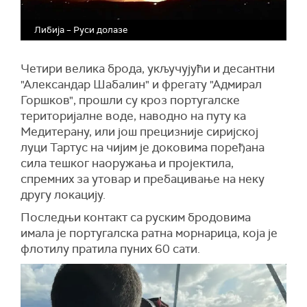
Либија – Руси долазе
Четири велика брода, укључујући и десантни
"Александар Шабалин" и фрегату "Адмирал
Горшков", прошли су кроз португалске
територијалне воде, наводно на путу ка
Медитерану, или још прецизније сиријској
луци Тартус на чијим је доковима поређана
сила тешког наоружања и пројектила,
спремних за утовар и пребацивање на неку
другу локацију.
Последњи контакт са руским бродовима
имала је португалска ратна морнарица, која је
флотилу пратила пуних 60 сати.