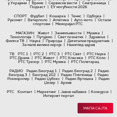
|
|
|
|
у Украјини
Време
Сервисне вести
Сматрачница
|
Подкаст
ЕУ могућности 2026
|
|
|
|
СПОРТ
Фудбал
Кошарка
Тенис
Одбојка
|
|
|
|
Рукомет
Ватерполо
Атлетика
Ауто-мото
Остали
|
спортови
Меморијал РТС
|
|
|
МАГАЗИН
Живот
Занимљивости
Музика
|
|
|
|
Технологијa
Путујемо
Свет познатих
Здравље
|
|
|
|
Филм и ТВ
Наука
Природа
Дигитални предузетник
|
За мале велике хероје
Наизглед здрав
|
|
|
|
|
ТВ
РТС 1
РТС 2
РТС 3
РТС Свет
РТС Наука
|
|
|
|
РТС Драма
РТС Живот
РТС Класика
РТС Коло
|
|
РТС Трезор
РТС Музика
РТС Полетарац
|
|
РАДИО
Радио Београд 1
Радио Београд 2
Радио
|
|
|
Београд 3
Београд 202
Радио Плетеница
Радио
|
|
|
Рокенролер
Радио Џубокс
Радио Вртешка
Радио
|
Џезер
Архив
|
|
|
|
РТС
Контакт
Маркетинг
Јавне набавке
Конкурси
Интернет портал
МАПА САЈТА