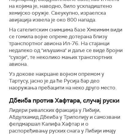
на којима је, наводно, било ускладиштено
хемијско оружје. Свеукупно, израелска
авијација извела је око 800 напада.
На сателитским снимцима базе Хмеимим види
се гомила војне опреме дотерана близу
транспортног авиона Ил-76. На стајанци
недалеко од "иљушина" и даље се виде бројни
"сухоји", те неколико мањих транспортних
авиона.
Уз докове накрцане војном опремом у
Тартусу, јасно је да ће Русија бар део
наоружања пребацити на неко друго место.
Дбеиба против Хафтара, случај руски
Лидери ривалских фракција у Либији,
Абдулхамид Дбеиба у Триполију и самозвани
фелдмаршал Калифа Хафтар и о
распоређивању руских снага у Либији имају