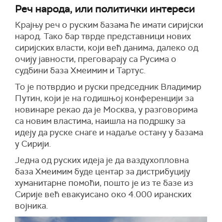
Реч народа, или политички интереси
Крајњу реч о руским базама ће имати сиријски
народ. Тако бар тврде представници нових
сиријских власти, који већ данима, далеко од
очију јавности, преговарају са Русима о
судбини база Хмеимим и Тартус.
То је потврдио и руски председник Владимир
Путин, који је на годишњој конференцији за
новинаре рекао да је Москва, у разговорима
са новим властима, наишла на подршку за
идеју да руске снаге и надаље остану у базама
у Сирији.
Једна од руских идеја је да ваздухопловна
база Хмеимим буде центар за дистрибуцију
хуманитарне помоћи, пошто је из те базе из
Сирије већ евакуисано око 4.000 иранских
војника.