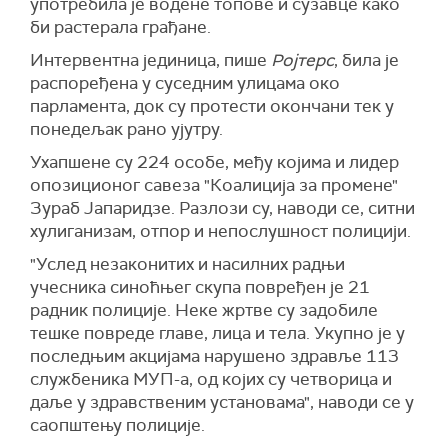
употребила је водене топове и сузавце како
би растерала грађане.
Интервентна јединица, пише
Ројтерс
, била је
распоређена у суседним улицама око
парламента, док су протести окончани тек у
понедељак рано ујутру.
Ухапшене су 224 особе, међу којима и лидер
опозиционог савеза "Коалиција за промене"
Зураб Јапаридзе. Разлози су, наводи се, ситни
хулиганизам, отпор и непослушност полицији.
"Услед незаконитих и насилних радњи
учесника синоћњег скупа повређен је 21
радник полиције. Неке жртве су задобиле
тешке повреде главе, лица и тела. Укупно је у
последњим акцијама нарушено здравље 113
службеника МУП-а, од којих су четворица и
даље у здравственим установама", наводи се у
саопштењу полиције.