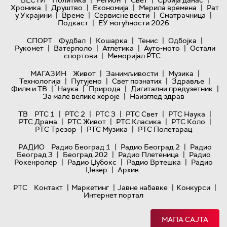
|
|
|
|
ВЕСТИ
Политика
Регион
Свет
Србија данас
|
|
|
|
Хроника
Друштво
Економија
Мерила времена
Рат
|
|
|
|
у Украјини
Време
Сервисне вести
Сматрачница
|
Подкаст
ЕУ могућности 2026
|
|
|
|
СПОРТ
Фудбал
Кошарка
Тенис
Одбојка
|
|
|
|
Рукомет
Ватерполо
Атлетика
Ауто-мото
Остали
|
спортови
Меморијал РТС
|
|
|
МАГАЗИН
Живот
Занимљивости
Музика
|
|
|
|
Технологијa
Путујемо
Свет познатих
Здравље
|
|
|
|
Филм и ТВ
Наука
Природа
Дигитални предузетник
|
За мале велике хероје
Наизглед здрав
|
|
|
|
|
ТВ
РТС 1
РТС 2
РТС 3
РТС Свет
РТС Наука
|
|
|
|
РТС Драма
РТС Живот
РТС Класика
РТС Коло
|
|
РТС Трезор
РТС Музика
РТС Полетарац
|
|
РАДИО
Радио Београд 1
Радио Београд 2
Радио
|
|
|
Београд 3
Београд 202
Радио Плетеница
Радио
|
|
|
Рокенролер
Радио Џубокс
Радио Вртешка
Радио
|
Џезер
Архив
|
|
|
|
РТС
Контакт
Маркетинг
Јавне набавке
Конкурси
Интернет портал
МАПА САЈТА