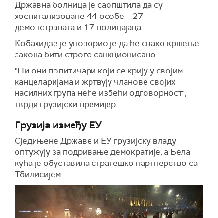
Државна болница је саопштила да су
хоспитализоване 44 особе – 27
демонстраната и 17 полицајаца.
Кобахидзе је упозорио је да ће свако кршење
закона бити строго санкционисано.
"Ни они политичари који се крију у својим
канцеларијама и жртвују чланове својих
насилних група неће избећи одговорност",
тврди грузијски премијер.
Грузија између ЕУ
Сједињене Државе и ЕУ грузијску владу
оптужују за подривање демократије, а Бела
кућа је обуставила стратешко партнерство са
Тбилисијем.