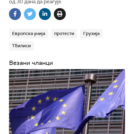
од 30 дана да реагује.
Европска унија
протести
Грузија
Тбилиси
Везани чланци