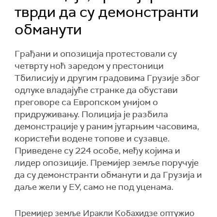
тврди да су демонстранти
обманути
Грађани и опозиција протестовали су
четврту ноћ заредом у престоници
Тбилисију и другим градовима Грузије због
одлуке владајуће странке да обустави
преговоре са Европском унијом о
придруживању. Полиција је разбила
демонстрације у раним јутарњим часовима,
користећи водене топове и сузавце.
Приведене су 224 особе, међу којима и
лидер опозиције. Премијер земље поручује
да су демонстранти обманути и да Грузија и
даље жели у ЕУ, само не под уценама.
Премијер земље Иракли Кобахидзе оптужио