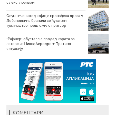
са експлозивом
Осумњичени код којих је пронађена дрога у
Добановцима бранили се ћутањем,
тужилаштво предложило притвор
"Рајанер" обуставља продају карата за
летове из Ниша; Аеродром: Пратимо
ситуацију
КОМЕНТАРИ