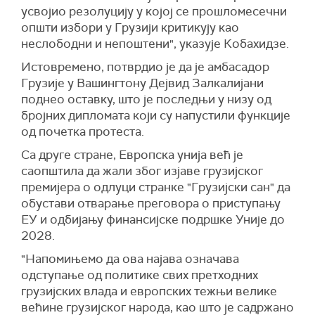
усвојио резолуцију у којој се прошломесечни
општи избори у Грузији критикују као
неслободни и непоштени", указује Кобахидзе.
Истовремено, потврдио је да је амбасадор
Грузије у Вашингтону Дејвид Залкалијани
поднео оставку, што је последњи у низу од
бројних дипломата који су напустили функције
од почетка протеста.
Са друге стране, Европска унија већ је
саопштила да жали због изјаве грузијског
премијера о одлуци странке "Грузијски сан" да
обустави отварање преговора о приступању
ЕУ и одбијању финансијске подршке Уније до
2028.
"Напомињемо да ова најава означава
одступање од политике свих претходних
грузијских влада и европских тежњи велике
већине грузијског народа, као што је садржано