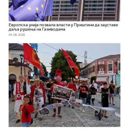
Европска унија позвала власти у Приштини да зауставе
даља рушења на Газиводама
04. 08. 2026.