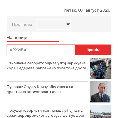
петак, 07. август 2026.
Прогноза
Најновије
Откривена лабораторија за узгој марихуане
код Смедерева, заплењено пола тоне дроге
Пуповац: Олуја у Книну обележена на
драстично антиуставан начин
Покушај терористичког напада у Лајпцигу,
возач аеродромског аутобуса шутнуо дрон