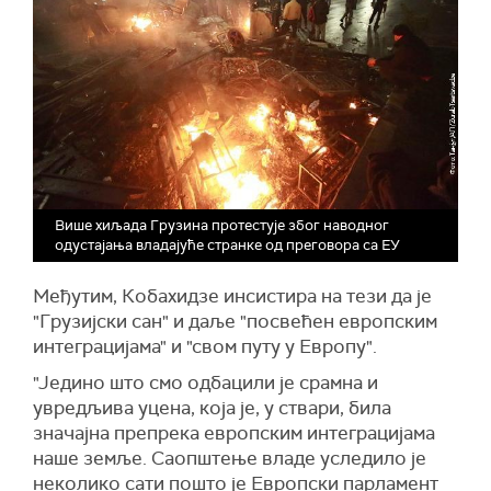
Више хиљада Грузина протестује због наводног
одустајања владајуће странке од преговора са ЕУ
Међутим, Кобахидзе инсистира на тези да је
"Грузијски сан" и даље "посвећен европским
интеграцијама" и "свом путу у Европу".
"Једино што смо одбацили је срамна и
увредљива уцена, која је, у ствари, била
значајна препрека европским интеграцијама
наше земље. Саопштење владе уследило је
неколико сати пошто је Европски парламент