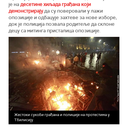
је на
десетине хиљада грађана који
демонстрирају
да су поверовали у лажи
опозиције и одбацује захтеве за нове изборе,
док је полиција позвала родитеље да склоне
децу са митинга присталица опозиције.
Жестоки сукоби грађана и полиције на протестима у
Тбилисију