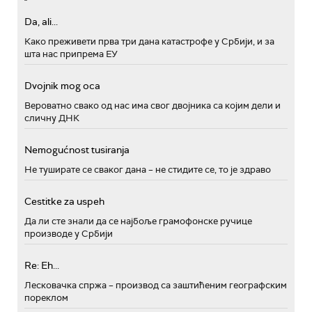
Da, ali...
Како преживети прва три дана катастрофе у Србији, и за
шта нас припрема ЕУ
Dvojnik mog oca
Вероватно свако од нас има свог двојника са којим дели и
сличну ДНК
Nemogućnost tusiranja
Не туширате се сваког дана – не стидите се, то је здраво
Cestitke za uspeh
Да ли сте знали да се најбоље грамофонске ручице
производе у Србији
Re: Eh...
Лесковачка спржа – производ са заштићеним географским
пореклом