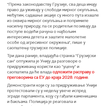
"Према законодавству Грузије, сва деца имају
право да уживају у слободи мирног окупљања,
међутим, садашње акције су много пута изашле
из оквира мирног окупљања и попримиле
насилну природу, па се родитељи позивају да
поступе водећи рачуна о најбољим
интересима детета и заштите малолетне
особе од агресивног окружења", пише у
саопштењу грузијске полиције.
Три дана раније, владајућа странка "Грузијски
сан" оптужила је Унију да разговоре о
придруживању користи као "уцену" и
саопштила да ће влада
одложити расправу о
преговорима са ЕУ до краја 2028. године
.
Демонстранти који су за придруживање Унији
протестовали су у недељу увече испред
зграде парламента, коју су гађали каменицама
и бакљама. Полиција је реаговала и