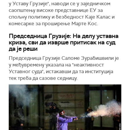
у Уставу Грузије", наводи се у заједничком
саопштењу високе представнице ЕУ за
спољну политику и безбедност Каје Калас и
комесарке за проширење Марте Кос.
Председница Грузије: На делу уставна
криза, сви да изврше притисак на суд
да је реши
Председница Грузије Саломе Зурабишвили је
у међувремену указала на "неактивност
Уставног суда", истакавши да та институција
тек треба да сазове седницу.