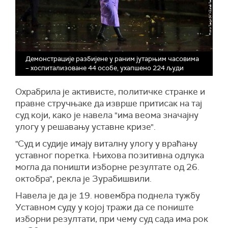
Демонстрације разбијене у раним јутарњим часовима
– хоспитализоване 44 особе, ухапшено 224 људи
Охрабрила је активисте, политичке странке и
правне стручњаке да изврше притисак на тај
суд који, како је навела "има веома значајну
улогу у решавању уставне кризе".
"Суд и судије имају виталну улогу у враћању
уставног поретка. Њихова позитивна одлука
могла да поништи изборне резултате од 26.
октобра", рекла је Зурабишвили.
Навела је да је 19. новембра поднела тужбу
Уставном суду у којој тражи да се пониште
изборни резултати, при чему суд сада има рок