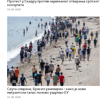
Протест у Скадру против најављеног отварања српског
конзулата
03. 08. 2026.
Сеута смирена, Брисел узнемирен – како је нови
мигрантски талас поново уздрмао ЕУ
01. 08. 2026.